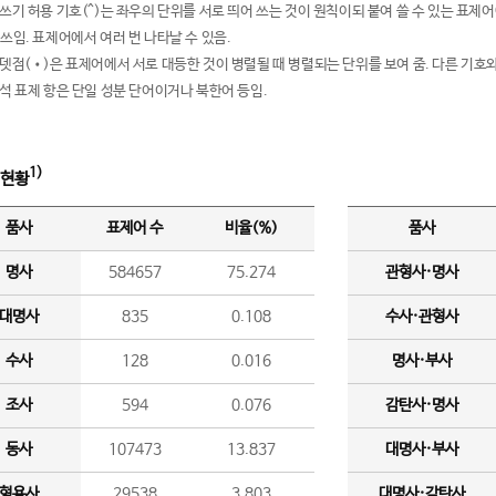
여쓰기 허용 기호(^)는 좌우의 단위를 서로 띄어 쓰는 것이 원칙이되 붙여 쓸 수 있는 표
 쓰임. 표제어에서 여러 번 나타날 수 있음.
운뎃점(•)은 표제어에서 서로 대등한 것이 병렬될 때 병렬되는 단위를 보여 줌. 다른 기호와
분석 표제 항은 단일 성분 단어이거나 북한어 등임.
1)
 현황
품사
표제어 수
비율(%)
품사
명사
584657
75.274
관형사·명사
대명사
835
0.108
수사·관형사
수사
128
0.016
명사·부사
조사
594
0.076
감탄사·명사
동사
107473
13.837
대명사·부사
형용사
29538
3.803
대명사·감탄사