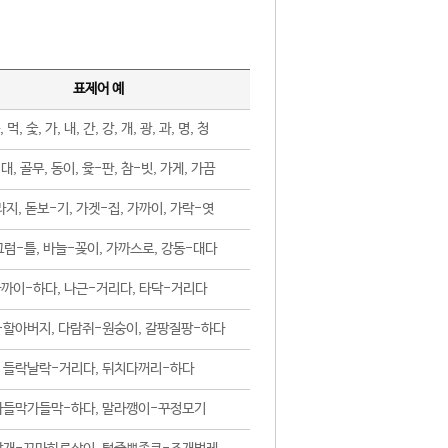
표제어 예
, 먹, 숯, 가, 내, 간, 강, 개, 광, 과, 명, 청
대, 골무, 동이, 윷-판, 참-빗, 가게, 가끔
지, 돋보-기, 가겟-집, 가까이, 가락-엿
럼-틀, 바늘-꽂이, 가까스로, 강동-대다
까이-하다, 나근-거리다, 타닥-거리다
-할아버지, 다람쥐-원숭이, 갈팡질팡-하다
들락날락-거리다, 뒤치다꺼리-하다
가들막가들막-하다, 말라깽이-꾸정모기