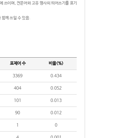
제어에 쓰이며, 전문어와 고유 명사의 띄어쓰기를 표기
 함께 쓰일 수 있음.
표제어 수
비율(%)
3369
0.434
404
0.052
101
0.013
90
0.012
1
0
4
0.001