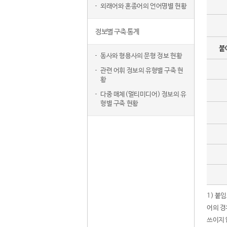
외래어와 혼종어의 언어명별 현황
정보별 구축 통계
붙
동사와 형용사의 문형 정보 현황
관련 어휘 정보의 유형별 구축 현
황
다중 매체(멀티미디어) 정보의 유
형별 구축 현황
1) 붙
어의 경
쓰이지 