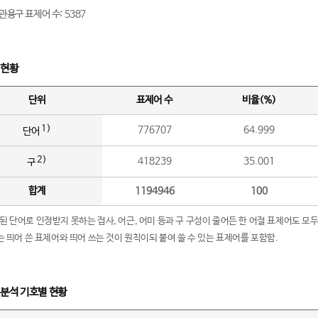
관용구 표제어 수: 5387
 현황
단위
표제어 수
비율(%)
1)
776707
64.999
단어
2)
418239
35.001
구
합계
1194946
100
립된 단어로 인정받지 못하는 접사, 어근, 어미 등과 구 구성이 줄어든 한 어절 표제어도 모두
구’는 띄어 쓴 표제어와 띄어 쓰는 것이 원칙이되 붙여 쓸 수 있는 표제어를 포함함.
 분석 기호별 현황