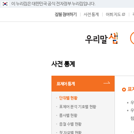
이 누리집은 대한민국 공식 전자정부 누리집입니다.
집필 참여하기
사전 통계
어휘 지도
사전 통계
표제어 통계
표
단위별 현황
우
표제어 분석 기호별 현황
우
품사별 현황
됨
음절 수별 현황
첫 자모별 현황