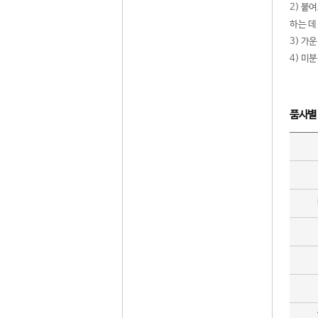
2) 붙
하는 데
3) 가
4) 미
품사별