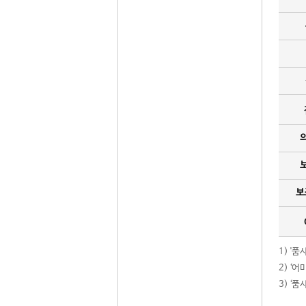
보
1) '
2) ‘
3) ‘