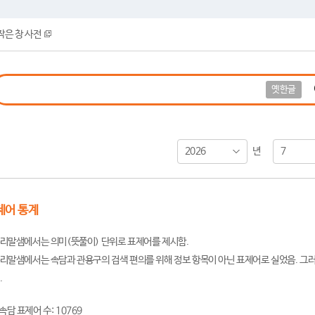
작은 창 사전
옛한글
2026
7
년
제어 통계
리말샘에서는 의미(뜻풀이) 단위로 표제어를 제시함.
리말샘에서는 속담과 관용구의 검색 편의를 위해 정보 항목이 아닌 표제어로 실었음. 그러
.
속담 표제어 수: 10769