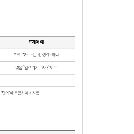
표제어 예
부엌, 햇-, -는데, 생각-하다
윗몸^일으키기, 고가^도로
 ‘단어’에 포함하여 처리함.