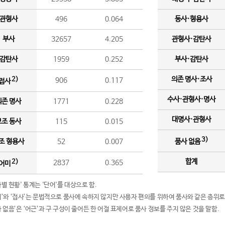
관형사
496
0.064
동사·형용사
부사
32657
4.205
관형사·감탄사
감탄사
1959
0.252
부사·감탄사
의존 명사·조사
2)
906
0.117
접사
수사·관형사·명사
의존 명사
1771
0.228
대명사·관형사
보조 동사
115
0.015
3)
조 형용사
52
0.007
품사 없음
합계
2)
2837
0.365
어미
품사별 현황' 통계는 '단어'를 대상으로 함.
어미’와 ‘접사’는 문법적으로 품사에 속하지 않지만 사용자 편의를 위하여 품사와 같은 층위로
품사 없음’은 ‘어근’과 구 구성이 줄어든 한 어절 표제어로 품사 정보를 주지 않은 것을 말함.