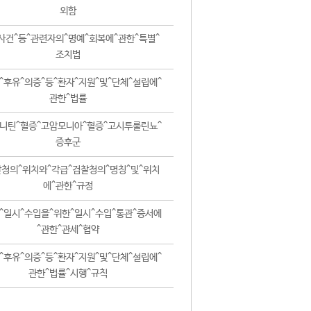
외함
사건^등^관련자의^명예^회복에^관한^특별^
조치법
^후유^의증^등^환자^지원^및^단체^설립에^
관한^법률
니틴^혈증^고암모니아^혈증^고시투룰린뇨^
증후군
청의^위치와^각급^검찰청의^명칭^및^위치
에^관한^규정
^일시^수입을^위한^일시^수입^통관^증서에
^관한^관세^협약
^후유^의증^등^환자^지원^및^단체^설립에^
관한^법률^시행^규칙