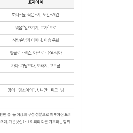
표제어 예
하나-둘, 묵은-지, 도긴-개긴
윗몸^일으키기, 고가^도로
사랑손님과 어머니, 이솝 우화
앵글로ㆍ색슨, 아프로ㆍ유라시아
가다, 가냘프다, 도라지, 고드름
망이ㆍ망소이의^난, 니만ㆍ피크-병
 번만 씀. 둘 이상의 구성 성분으로 이루어진 표제
않으며, 가운뎃점(•) 이외의 다른 기호와는 함께