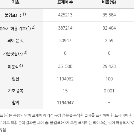
기호
표제어 수
비율(%)
1)
425213
35.584
붙임표(-)
2)
387214
32.404
여쓰기 허용 기호(^)
띄어 쓴 것
30947
2.59
3)
0
0
가운뎃점(·)
4)
351588
29.423
미분석
합산
1194962
100
기호 중복
15
0.001
합계
1194947
-
임표(-)는 독립된 단어 표제어의 직접 구성 성분을 분석한 결과를 표시하며 한 표제어에 한
우에도 최종 분석 결과만 보여 줌. 붙임표(-)가 쓰인 표제어는 띄어 쓰는 것이 허용되지 
않음.