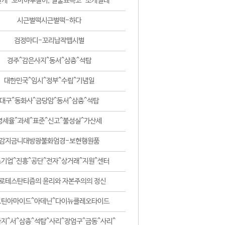
날개-꼬마하루살이, 털줄뾰족코-조개벌레
시근벌떡시근벌떡-하다
검정마디-꼬리납작맵시벌
경주^감은사지^동서^삼층^석탑
대한민국^임시^정부^수립^기념일
대구^동화사^금당암^동서^삼층^석탑
영세율^과세^표준^신고^불성실^가산세
감지금니대방광불화엄경-보현행원품
기업^진흥^공단^전자^상거래^지원^센터
로테스탄티즘의 윤리와 자본주의의 정신
코틴아마이드^아데닌^다이뉴클레오타이드
지^서^삼층^석탑^사리^장엄구^금동^사리^