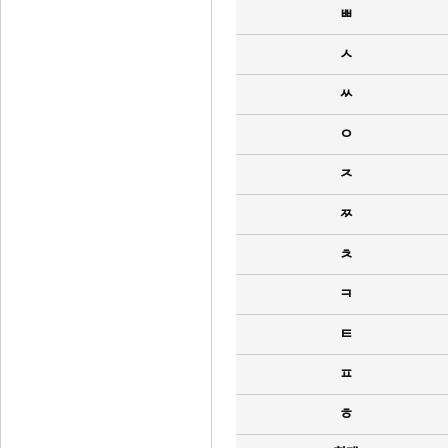
ㅃ
ㅅ
ㅆ
ㅇ
ㅈ
ㅉ
ㅊ
ㅋ
ㅌ
ㅍ
ㅎ