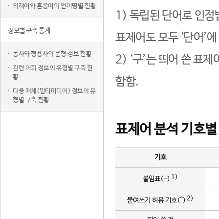
외래어와 혼종어의 언어명별 현황
1) 독립된 단어로 인정
정보별 구축 통계
표제어도 모두 ‘단어’에
동사와 형용사의 문형 정보 현황
2) ‘구’는 띄어 쓴 표
관련 어휘 정보의 유형별 구축 현
황
함함.
다중 매체(멀티미디어) 정보의 유
형별 구축 현황
표제어 분석 기호별
기호
1)
붙임표(-)
2)
붙여쓰기 허용 기호(^)