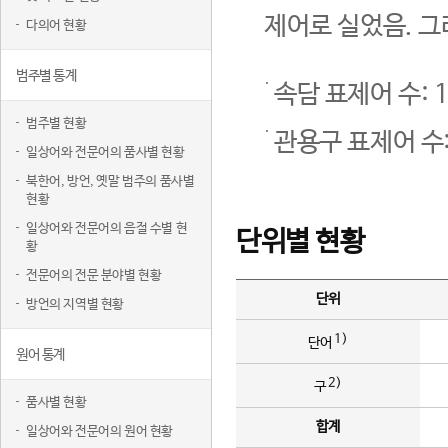
제어로 실었음. 그
다의어 현황
범주별 통계
속담 표제어 수: 1
범주별 현황
관용구 표제어 수:
일상어와 전문어의 품사별 현황
북한어, 방언, 옛말 범주의 품사별
현황
일상어와 전문어의 음절 수별 현
단위별 현황
황
전문어의 전문 분야별 현황
단위
방언의 지역별 현황
1)
단어
원어 통계
2)
구
품사별 현황
합계
일상어와 전문어의 원어 현황