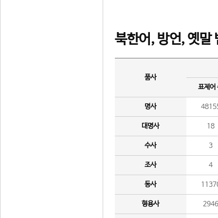
북한어, 방언, 옛말
품사
표제어
명사
4815
대명사
18
수사
3
조사
4
동사
1137
형용사
294