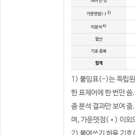
띄어 쓴 것
3)
가운뎃점(·)
4)
미분석
합산
기호 중복
합계
1) 붙임표(-)는 독립
한 표제어에 한 번만 씀
종 분석 결과만 보여 줌
며, 가운뎃점(•) 이외
2) 붙여쓰기 허용 기호