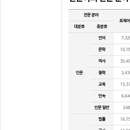
전문 분야
표제어
대분류
중분류
언어
7,32
문학
10,1
역사
35,4
인문
철학
3,43
교육
15,3
민속
6,64
인문 일반
24
법률
16,7