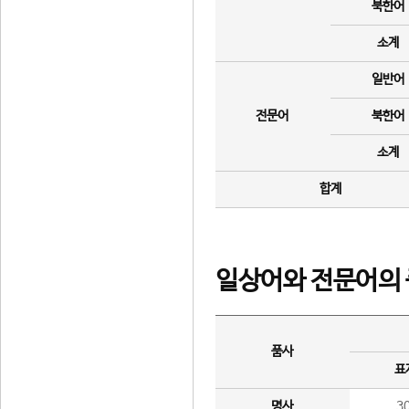
북한어
소계
일반어
전문어
북한어
소계
합계
일상어와 전문어의 
품사
표
명사
3