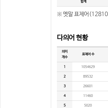
합계
※ 옛말 표제어(1281
다의어 현황
의미
표제어 수
개수
1
1054629
2
89532
3
26601
4
11460
5
5020