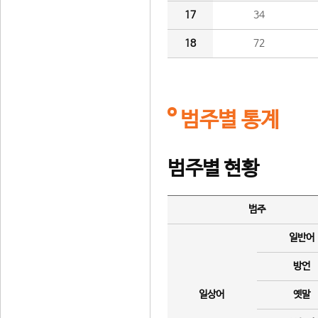
17
34
18
72
범주별 통계
범주별 현황
범주
일반어
방언
일상어
옛말