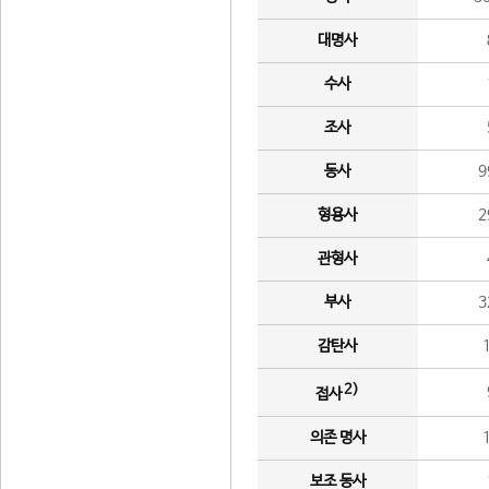
대명사
수사
조사
동사
9
형용사
2
관형사
부사
3
감탄사
2)
접사
의존 명사
보조 동사