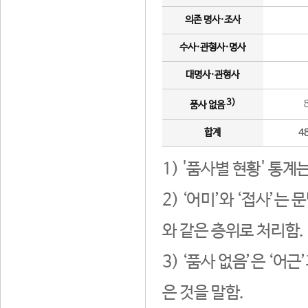
의존 명사·조사
수사·관형사·명사
대명사·관형사
3)
품사 없음
합계
4
1) '품사별 현황' 통계
2) ‘어미’와 ‘접사’
와 같은 층위로 처리함.
3) ‘품사 없음’은 ‘어
은 것을 말함.