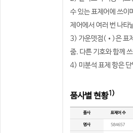
수 있는 표제어에 쓰이며
제어에서 여러 번 나타날
3) 가운뎃점(•)은 표
줌. 다른 기호와 함께 쓰
4) 미분석 표제 항은 
1)
품사별 현황
품사
표제어 수
명사
584657