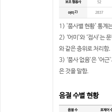
보조 형용사
52
2)
2837
어미
1) '품사별 현황' 통계
2) ‘어미’와 ‘접사’
와 같은 층위로 처리함.
3) ‘품사 없음’은 ‘어
은 것을 말함.
음절 수별 현황
음절 수
표제어 