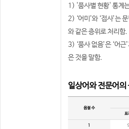
1) '품사별 현황' 통계
2) ‘어미’와 ‘접사’
와 같은 층위로 처리함.
3) ‘품사 없음’은 ‘어
은 것을 말함.
일상어와 전문어의 
음절 수
표
1