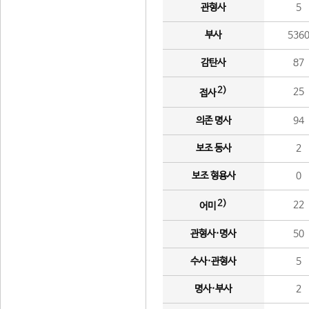
관형사
5
부사
536
감탄사
87
2)
25
접사
의존 명사
94
보조 동사
2
보조 형용사
0
2)
22
어미
관형사·명사
50
수사·관형사
5
명사·부사
2