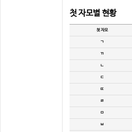
첫 자모별 현황
첫 자모
ㄱ
ㄲ
ㄴ
ㄷ
ㄸ
ㄹ
ㅁ
ㅂ