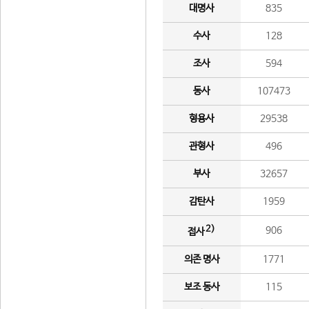
대명사
835
수사
128
조사
594
동사
107473
형용사
29538
관형사
496
부사
32657
감탄사
1959
2)
906
접사
의존 명사
1771
보조 동사
115