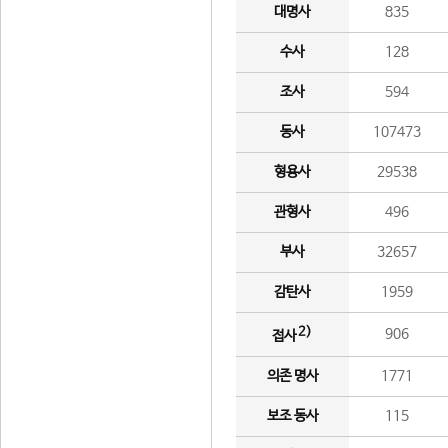
대명사
835
수사
128
조사
594
동사
107473
형용사
29538
관형사
496
부사
32657
감탄사
1959
2)
906
접사
의존 명사
1771
보조 동사
115