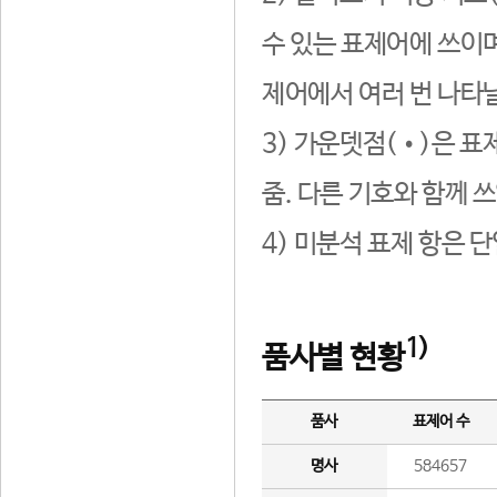
수 있는 표제어에 쓰이며
제어에서 여러 번 나타날
3) 가운뎃점(•)은 표
줌. 다른 기호와 함께 쓰
4) 미분석 표제 항은 
1)
품사별 현황
품사
표제어 수
명사
584657