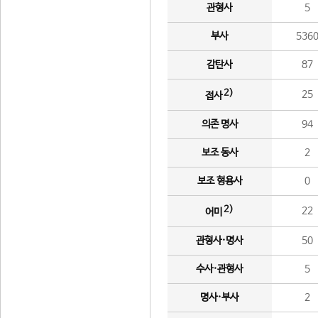
관형사
5
부사
536
감탄사
87
2)
25
접사
의존 명사
94
보조 동사
2
보조 형용사
0
2)
22
어미
관형사·명사
50
수사·관형사
5
명사·부사
2