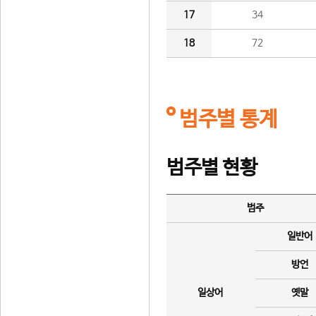
17
34
18
72
범주별 통계
범주별 현황
범주
일반어
방언
일상어
옛말