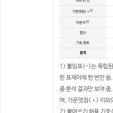
띄어 쓴 것
3)
가운뎃점(·)
4)
미분석
합산
기호 중복
합계
1) 붙임표(-)는 독립
한 표제어에 한 번만 씀
종 분석 결과만 보여 줌
며, 가운뎃점(•) 이외
2) 붙여쓰기 허용 기호