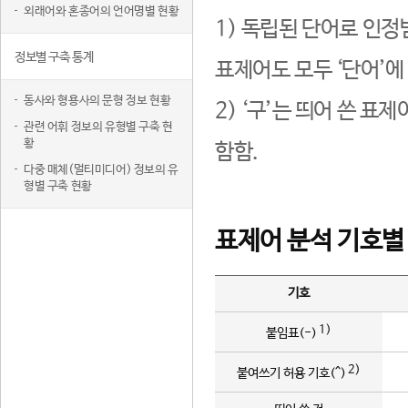
외래어와 혼종어의 언어명별 현황
1) 독립된 단어로 인정
정보별 구축 통계
표제어도 모두 ‘단어’에
동사와 형용사의 문형 정보 현황
2) ‘구’는 띄어 쓴 표
관련 어휘 정보의 유형별 구축 현
황
함함.
다중 매체(멀티미디어) 정보의 유
형별 구축 현황
표제어 분석 기호별
기호
1)
붙임표(-)
2)
붙여쓰기 허용 기호(^)