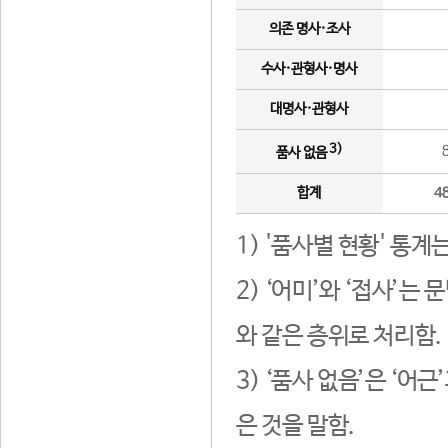
의존 명사·조사
수사·관형사·명사
대명사·관형사
3)
품사 없음
합계
4
1) '품사별 현황' 통계
2) ‘어미’와 ‘접사’
와 같은 층위로 처리함.
3) ‘품사 없음’은 ‘어
은 것을 말함.