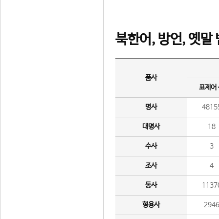
북한어, 방언, 옛말
품사
표제어
명사
4815
대명사
18
수사
3
조사
4
동사
1137
형용사
294