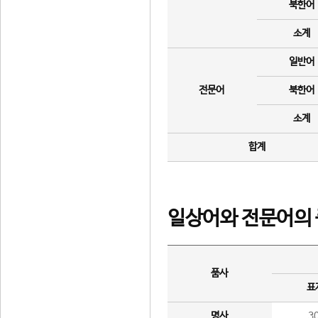
북한어
소계
일반어
전문어
북한어
소계
합계
일상어와 전문어의 
품사
표
명사
3