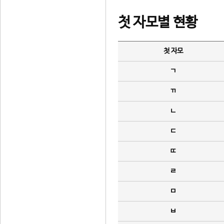
첫 자모별 현황
첫 자모
ㄱ
ㄲ
ㄴ
ㄷ
ㄸ
ㄹ
ㅁ
ㅂ