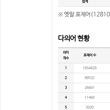
합계
※ 옛말 표제어(1281
다의어 현황
의미
표제어 수
개수
1
1054629
2
89532
3
26601
4
11460
5
5020