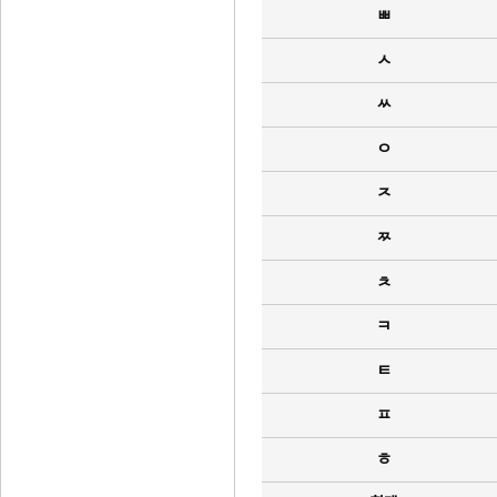
ㅃ
ㅅ
ㅆ
ㅇ
ㅈ
ㅉ
ㅊ
ㅋ
ㅌ
ㅍ
ㅎ