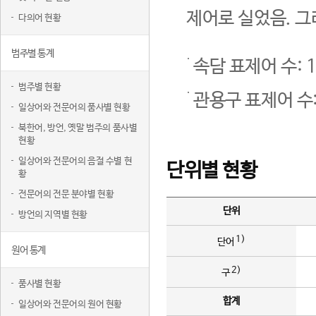
제어로 실었음. 그
다의어 현황
범주별 통계
속담 표제어 수: 1
범주별 현황
관용구 표제어 수:
일상어와 전문어의 품사별 현황
북한어, 방언, 옛말 범주의 품사별
현황
일상어와 전문어의 음절 수별 현
단위별 현황
황
전문어의 전문 분야별 현황
단위
방언의 지역별 현황
1)
단어
원어 통계
2)
구
품사별 현황
합계
일상어와 전문어의 원어 현황