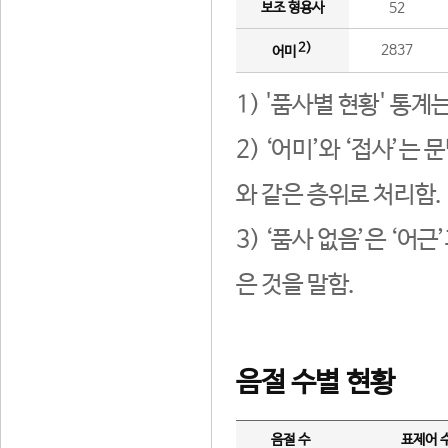
보조 형용사
52
2)
2837
어미
1) '품사별 현황' 통계
2) ‘어미’와 ‘접사’
와 같은 층위로 처리함.
3) ‘품사 없음’은 ‘어
은 것을 말함.
음절 수별 현황
음절 수
표제어 