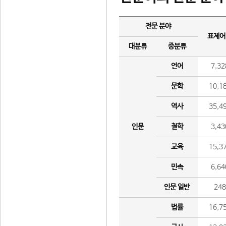
전문 분야
표제어
대분류
중분류
언어
7,32
문학
10,1
역사
35,4
인문
철학
3,43
교육
15,3
민속
6,64
인문 일반
24
법률
16,7