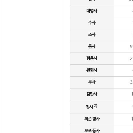
대명사
수사
조사
동사
9
형용사
2
관형사
부사
3
감탄사
2)
접사
의존 명사
보조 동사