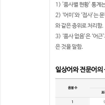
1) '품사별 현황' 통계
2) ‘어미’와 ‘접사’
와 같은 층위로 처리함.
3) ‘품사 없음’은 ‘어
은 것을 말함.
일상어와 전문어의 
음절 수
표
1