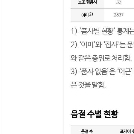
보조 형용사
52
2)
2837
어미
1) '품사별 현황' 통계
2) ‘어미’와 ‘접사’
와 같은 층위로 처리함.
3) ‘품사 없음’은 ‘어
은 것을 말함.
음절 수별 현황
음절 수
표제어 