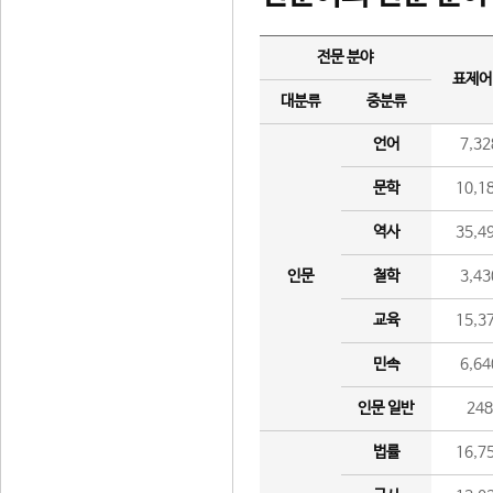
전문 분야
표제어
대분류
중분류
언어
7,32
문학
10,1
역사
35,4
인문
철학
3,43
교육
15,3
민속
6,64
인문 일반
24
법률
16,7