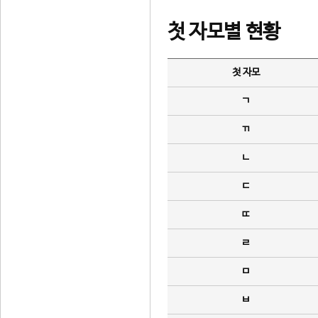
첫 자모별 현황
첫 자모
ㄱ
ㄲ
ㄴ
ㄷ
ㄸ
ㄹ
ㅁ
ㅂ