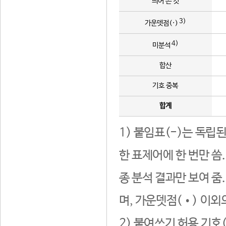
띄어 쓴 것
3)
가운뎃점(·)
4)
미분석
합산
기호 중복
합계
1) 붙임표(-)는 독립
한 표제어에 한 번만 씀
종 분석 결과만 보여 줌
며, 가운뎃점(•) 이외
2) 붙여쓰기 허용 기호