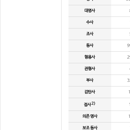
대명사
수사
조사
동사
9
형용사
2
관형사
부사
3
감탄사
2)
접사
의존 명사
보조 동사