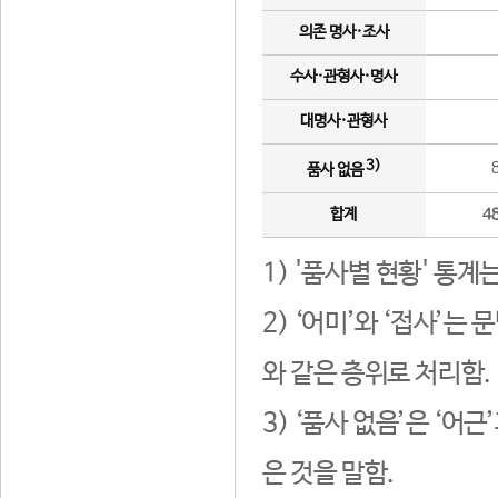
의존 명사·조사
수사·관형사·명사
대명사·관형사
3)
품사 없음
합계
4
1) '품사별 현황' 통계
2) ‘어미’와 ‘접사’
와 같은 층위로 처리함.
3) ‘품사 없음’은 ‘어
은 것을 말함.