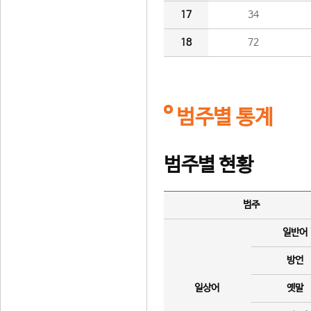
17
34
18
72
범주별 통계
범주별 현황
범주
일반어
방언
일상어
옛말