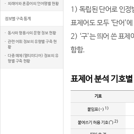
외래어와 혼종어의 언어명별 현황
1) 독립된 단어로 인정
정보별 구축 통계
표제어도 모두 ‘단어’에
동사와 형용사의 문형 정보 현황
2) ‘구’는 띄어 쓴 표
관련 어휘 정보의 유형별 구축 현
황
함함.
다중 매체(멀티미디어) 정보의 유
형별 구축 현황
표제어 분석 기호별
기호
1)
붙임표(-)
2)
붙여쓰기 허용 기호(^)