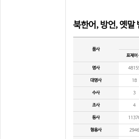
북한어, 방언, 옛말
품사
표제어
명사
4815
대명사
18
수사
3
조사
4
동사
1137
형용사
294