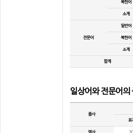
북한어
소계
일반어
전문어
북한어
소계
합계
일상어와 전문어의 
품사
표
명사
3