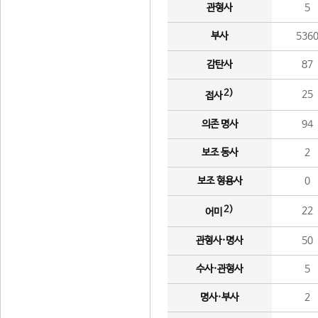
관형사
5
부사
536
감탄사
87
2)
25
접사
의존 명사
94
보조 동사
2
보조 형용사
0
2)
22
어미
관형사·명사
50
수사·관형사
5
명사·부사
2