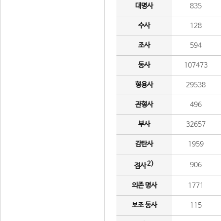
대명사
835
수사
128
조사
594
동사
107473
형용사
29538
관형사
496
부사
32657
감탄사
1959
2)
906
접사
의존 명사
1771
보조 동사
115