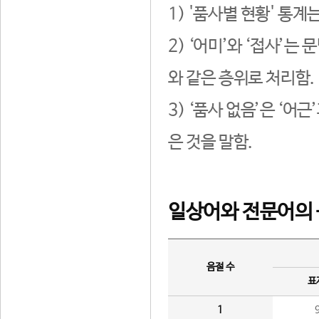
1) '품사별 현황' 통계
2) ‘어미’와 ‘접사’
와 같은 층위로 처리함.
3) ‘품사 없음’은 ‘어
은 것을 말함.
일상어와 전문어의 
음절 수
표
1