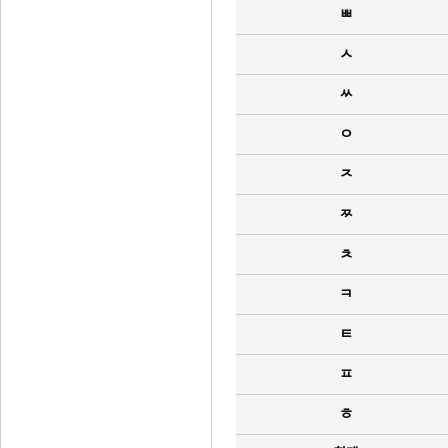
ㅃ
ㅅ
ㅆ
ㅇ
ㅈ
ㅉ
ㅊ
ㅋ
ㅌ
ㅍ
ㅎ