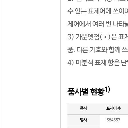
수 있는 표제어에 쓰이며
제어에서 여러 번 나타날
3) 가운뎃점(•)은 표
줌. 다른 기호와 함께 쓰
4) 미분석 표제 항은 
1)
품사별 현황
품사
표제어 수
명사
584657