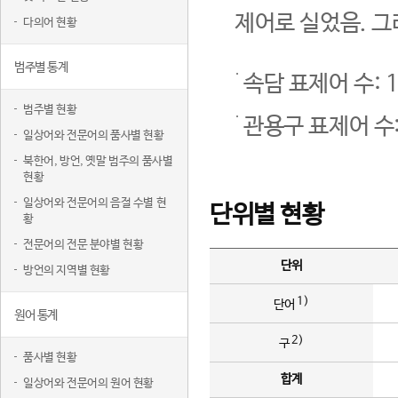
제어로 실었음. 그
다의어 현황
범주별 통계
속담 표제어 수: 1
범주별 현황
관용구 표제어 수:
일상어와 전문어의 품사별 현황
북한어, 방언, 옛말 범주의 품사별
현황
일상어와 전문어의 음절 수별 현
단위별 현황
황
전문어의 전문 분야별 현황
단위
방언의 지역별 현황
1)
단어
원어 통계
2)
구
품사별 현황
합계
일상어와 전문어의 원어 현황