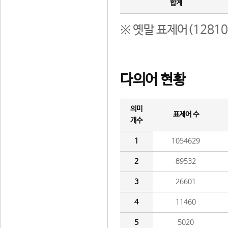
합계
※ 옛말 표제어(1281
다의어 현황
의미
표제어 수
개수
1
1054629
2
89532
3
26601
4
11460
5
5020