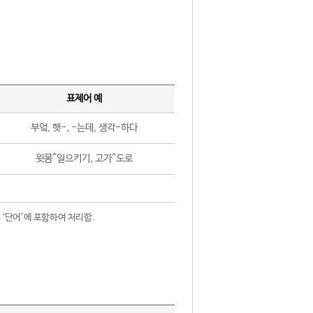
표제어 예
부엌, 햇-, -는데, 생각-하다
윗몸^일으키기, 고가^도로
 ‘단어’에 포함하여 처리함.