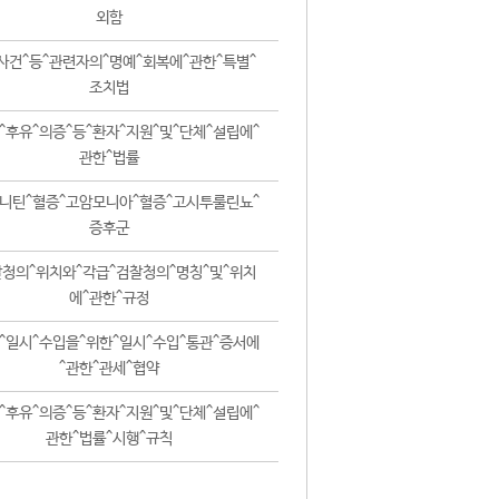
외함
사건^등^관련자의^명예^회복에^관한^특별^
조치법
^후유^의증^등^환자^지원^및^단체^설립에^
관한^법률
니틴^혈증^고암모니아^혈증^고시투룰린뇨^
증후군
청의^위치와^각급^검찰청의^명칭^및^위치
에^관한^규정
^일시^수입을^위한^일시^수입^통관^증서에
^관한^관세^협약
^후유^의증^등^환자^지원^및^단체^설립에^
관한^법률^시행^규칙