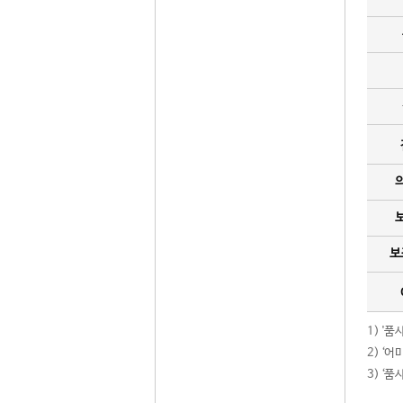
보
1) '
2) ‘
3) ‘