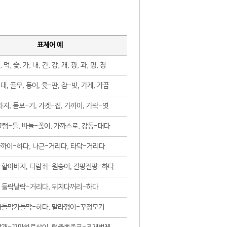
표제어 예
, 먹, 숯, 가, 내, 간, 강, 개, 광, 과, 명, 청
대, 골무, 동이, 윷-판, 참-빗, 가게, 가끔
지, 돋보-기, 가겟-집, 가까이, 가락-엿
럼-틀, 바늘-꽂이, 가까스로, 강동-대다
까이-하다, 나근-거리다, 타닥-거리다
-할아버지, 다람쥐-원숭이, 갈팡질팡-하다
들락날락-거리다, 뒤치다꺼리-하다
가들막가들막-하다, 말라깽이-꾸정모기