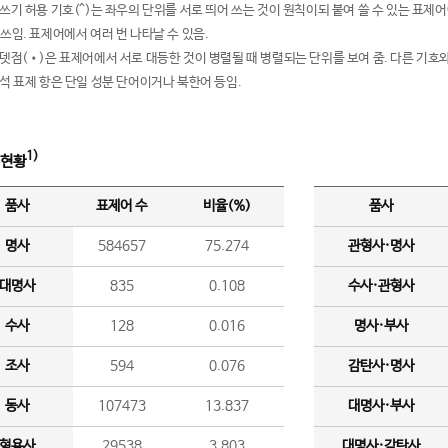
여쓰기 허용 기호(^)는 좌우의 단위를 서로 띄어 쓰는 것이 원칙이되 붙여 쓸 수 있는 표
 쓰임. 표제어에서 여러 번 나타날 수 있음.
운뎃점(•)은 표제어에서 서로 대등한 것이 병렬될 때 병렬되는 단위를 보여 줌. 다른 기호와
분석 표제 항은 단일 성분 단어이거나 북한어 등임.
1)
 현황
품사
표제어 수
비율(%)
품사
명사
584657
75.274
관형사·명사
대명사
835
0.108
수사·관형사
수사
128
0.016
명사·부사
조사
594
0.076
감탄사·명사
동사
107473
13.837
대명사·부사
형용사
29538
3.803
대명사·감탄사