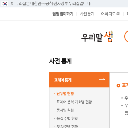
이 누리집은 대한민국 공식 전자정부 누리집입니다.
집필 참여하기
사전 통계
어휘 지도
사전 통계
표제어 통계
표
단위별 현황
우
표제어 분석 기호별 현황
우
품사별 현황
됨
음절 수별 현황
첫 자모별 현황