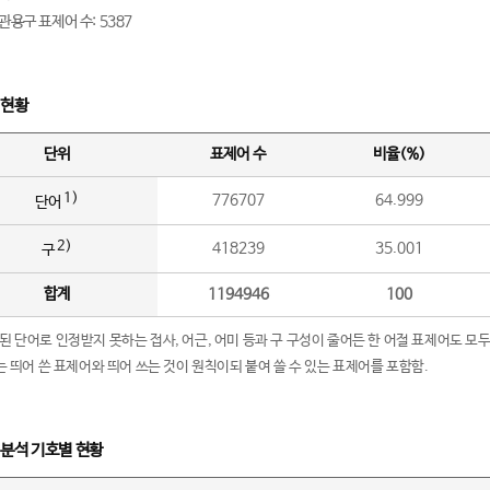
관용구 표제어 수: 5387
 현황
단위
표제어 수
비율(%)
1)
776707
64.999
단어
2)
418239
35.001
구
합계
1194946
100
립된 단어로 인정받지 못하는 접사, 어근, 어미 등과 구 구성이 줄어든 한 어절 표제어도 모두
구’는 띄어 쓴 표제어와 띄어 쓰는 것이 원칙이되 붙여 쓸 수 있는 표제어를 포함함.
 분석 기호별 현황