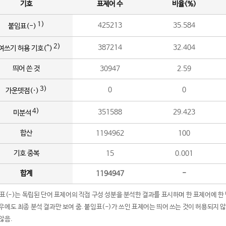
기호
표제어 수
비율(%)
1)
425213
35.584
붙임표(-)
2)
387214
32.404
여쓰기 허용 기호(^)
띄어 쓴 것
30947
2.59
3)
0
0
가운뎃점(·)
4)
351588
29.423
미분석
합산
1194962
100
기호 중복
15
0.001
합계
1194947
-
임표(-)는 독립된 단어 표제어의 직접 구성 성분을 분석한 결과를 표시하며 한 표제어에 한
우에도 최종 분석 결과만 보여 줌. 붙임표(-)가 쓰인 표제어는 띄어 쓰는 것이 허용되지 
않음.