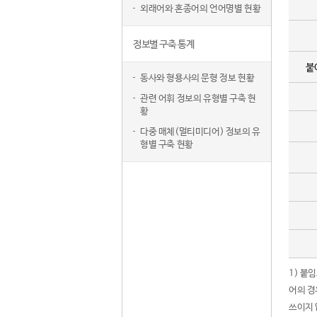
외래어와 혼종어의 언어명별 현황
정보별 구축 통계
붙
동사와 형용사의 문형 정보 현황
관련 어휘 정보의 유형별 구축 현
황
다중 매체(멀티미디어) 정보의 유
형별 구축 현황
1) 붙
어의 경
쓰이지 