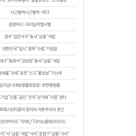
날개-꼬마하루살이, 털줄뾰족코-조개벌레
시근벌떡시근벌떡-하다
검정마디-꼬리납작맵시벌
경주^감은사지^동서^삼층^석탑
대한민국^임시^정부^수립^기념일
대구^동화사^금당암^동서^삼층^석탑
영세율^과세^표준^신고^불성실^가산세
감지금니대방광불화엄경-보현행원품
기업^진흥^공단^전자^상거래^지원^센터
로테스탄티즘의 윤리와 자본주의의 정신
코틴아마이드^아데닌^다이뉴클레오타이드
지^서^삼층^석탑^사리^장엄구^금동^사리^