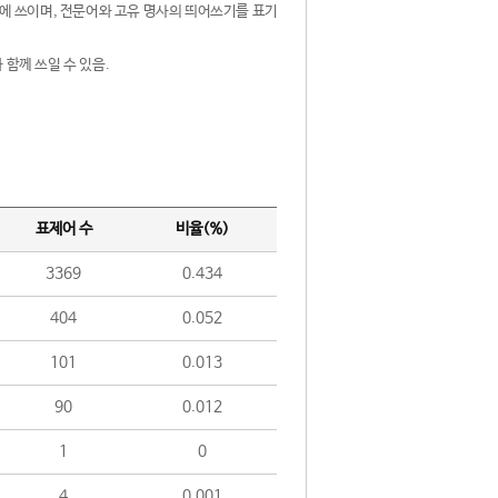
제어에 쓰이며, 전문어와 고유 명사의 띄어쓰기를 표기
 함께 쓰일 수 있음.
표제어 수
비율(%)
3369
0.434
404
0.052
101
0.013
90
0.012
1
0
4
0.001