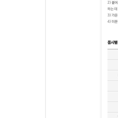
2) 붙
하는 데
3) 가
4) 미
품사별