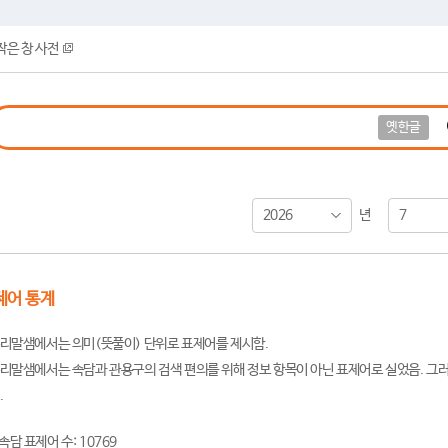
작은 창 사전
옛한글
2026
7
년
제어 통계
리말샘에서는 의미(뜻풀이) 단위로 표제어를 제시함.
리말샘에서는 속담과 관용구의 검색 편의를 위해 정보 항목이 아닌 표제어로 실었음. 그러
.
속담 표제어 수: 10769