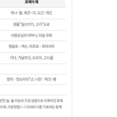
표제어 예
하나-둘, 묵은-지, 도긴-개긴
윗몸^일으키기, 고가^도로
사랑손님과 어머니, 이솝 우화
앵글로ㆍ색슨, 아프로ㆍ유라시아
가다, 가냘프다, 도라지, 고드름
망이ㆍ망소이의^난, 니만ㆍ피크-병
 번만 씀. 둘 이상의 구성 성분으로 이루어진 표제
않으며, 가운뎃점(•) 이외의 다른 기호와는 함께