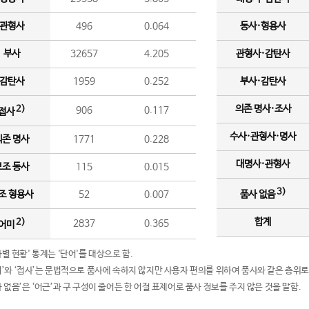
관형사
496
0.064
동사·형용사
부사
32657
4.205
관형사·감탄사
감탄사
1959
0.252
부사·감탄사
의존 명사·조사
2)
906
0.117
접사
수사·관형사·명사
의존 명사
1771
0.228
대명사·관형사
보조 동사
115
0.015
3)
조 형용사
52
0.007
품사 없음
합계
2)
2837
0.365
어미
품사별 현황' 통계는 '단어'를 대상으로 함.
어미’와 ‘접사’는 문법적으로 품사에 속하지 않지만 사용자 편의를 위하여 품사와 같은 층위로
품사 없음’은 ‘어근’과 구 구성이 줄어든 한 어절 표제어로 품사 정보를 주지 않은 것을 말함.