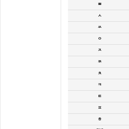
ㅃ
ㅅ
ㅆ
ㅇ
ㅈ
ㅉ
ㅊ
ㅋ
ㅌ
ㅍ
ㅎ