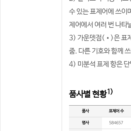
수 있는 표제어에 쓰이며
제어에서 여러 번 나타날
3) 가운뎃점(•)은 표
줌. 다른 기호와 함께 쓰
4) 미분석 표제 항은 
1)
품사별 현황
품사
표제어 수
명사
584657