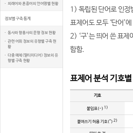
외래어와 혼종어의 언어명별 현황
1) 독립된 단어로 인정
정보별 구축 통계
표제어도 모두 ‘단어’에
동사와 형용사의 문형 정보 현황
2) ‘구’는 띄어 쓴 표
관련 어휘 정보의 유형별 구축 현
황
함함.
다중 매체(멀티미디어) 정보의 유
형별 구축 현황
표제어 분석 기호별
기호
1)
붙임표(-)
2)
붙여쓰기 허용 기호(^)