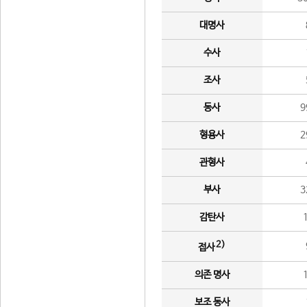
대명사
수사
조사
동사
9
형용사
2
관형사
부사
3
감탄사
2)
접사
의존 명사
보조 동사