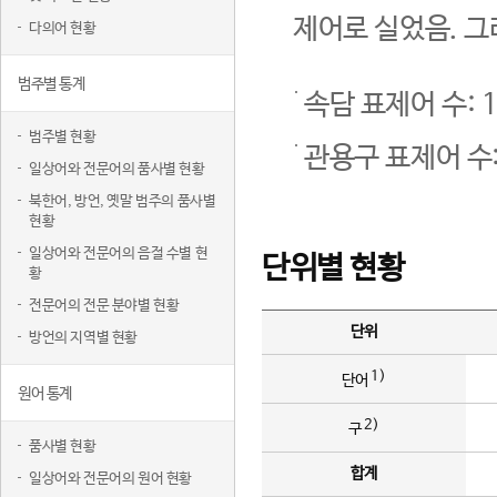
제어로 실었음. 그
다의어 현황
범주별 통계
속담 표제어 수: 1
범주별 현황
관용구 표제어 수:
일상어와 전문어의 품사별 현황
북한어, 방언, 옛말 범주의 품사별
현황
일상어와 전문어의 음절 수별 현
단위별 현황
황
전문어의 전문 분야별 현황
단위
방언의 지역별 현황
1)
단어
원어 통계
2)
구
품사별 현황
합계
일상어와 전문어의 원어 현황