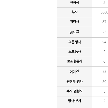
관형사
5
부사
536
감탄사
87
2)
25
접사
의존 명사
94
보조 동사
2
보조 형용사
0
2)
22
어미
관형사·명사
50
수사·관형사
5
명사·부사
2