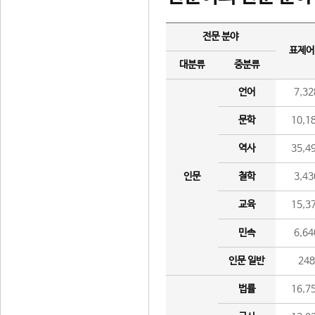
전문 분야
표제어
대분류
중분류
언어
7,32
문학
10,1
역사
35,4
인문
철학
3,43
교육
15,3
민속
6,64
인문 일반
24
법률
16,7