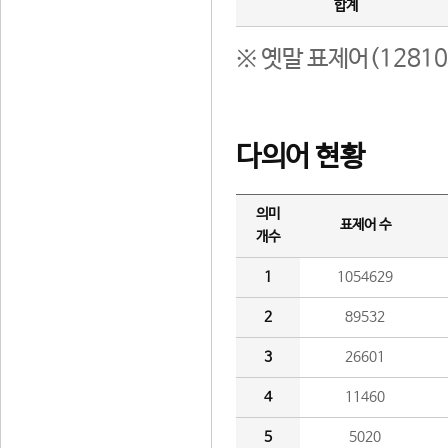
합계
※ 옛말 표제어(1281
다의어 현황
의미
표제어 수
개수
1
1054629
2
89532
3
26601
4
11460
5
5020