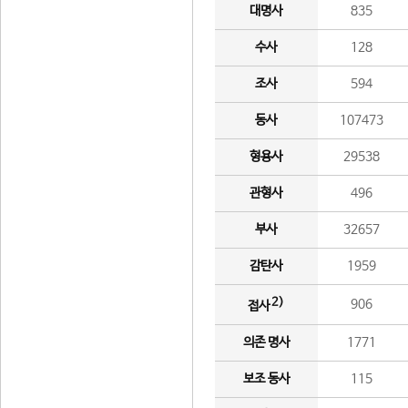
대명사
835
수사
128
조사
594
동사
107473
형용사
29538
관형사
496
부사
32657
감탄사
1959
2)
906
접사
의존 명사
1771
보조 동사
115