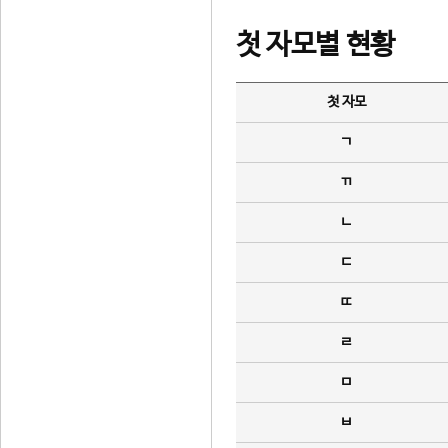
첫 자모별 현황
첫 자모
ㄱ
ㄲ
ㄴ
ㄷ
ㄸ
ㄹ
ㅁ
ㅂ