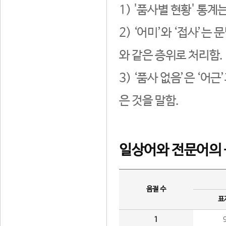
1) '품사별 현황' 통계
2) ‘어미’와 ‘접사’
와 같은 층위로 처리함.
3) ‘품사 없음’은 ‘어
은 것을 말함.
일상어와 전문어의 
음절 수
표
1