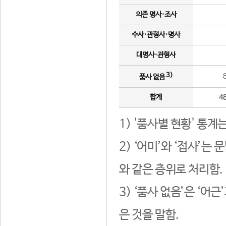
의존 명사·조사
수사·관형사·명사
대명사·관형사
3)
품사 없음
합계
4
1) '품사별 현황' 통계
2) ‘어미’와 ‘접사’
와 같은 층위로 처리함.
3) ‘품사 없음’은 ‘어
은 것을 말함.