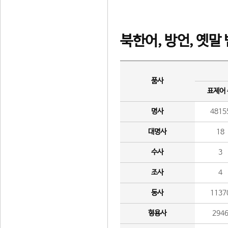
북한어, 방언, 옛말
품사
표제어
명사
4815
대명사
18
수사
3
조사
4
동사
1137
형용사
294