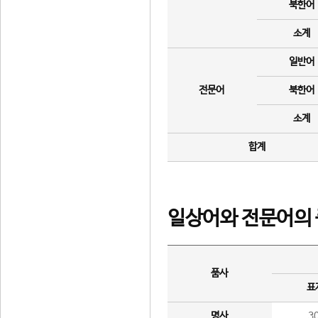
북한어
소계
일반어
전문어
북한어
소계
합계
일상어와 전문어의 
품사
표
명사
3