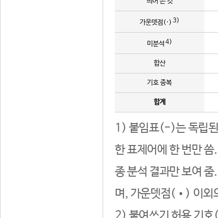
띄어 쓴 것
3)
가운뎃점(·)
4)
미분석
합산
기호 중복
합계
1) 붙임표(-)는 독립
한 표제어에 한 번만 씀
종 분석 결과만 보여 줌
며, 가운뎃점(•) 이외
2) 붙여쓰기 허용 기호