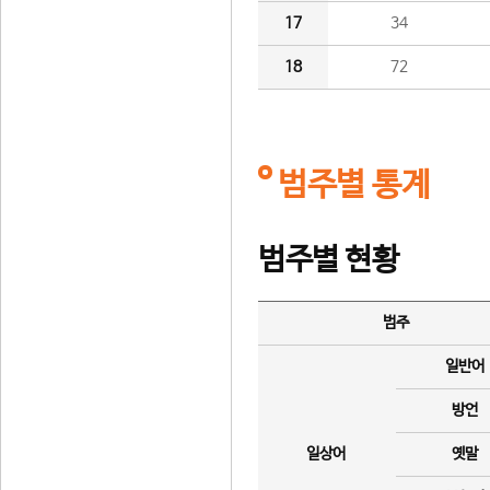
17
34
18
72
범주별 통계
범주별 현황
범주
일반어
방언
일상어
옛말