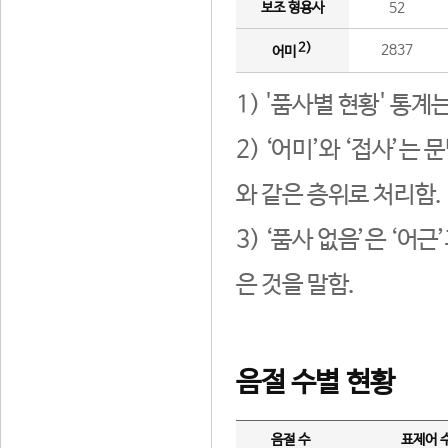
보조 형용사
52
2)
2837
어미
1) '품사별 현황' 통계
2) ‘어미’와 ‘접사’
와 같은 층위로 처리함.
3) ‘품사 없음’은 ‘어
은 것을 말함.
음절 수별 현황
음절 수
표제어 