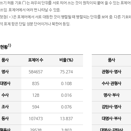
여쓰기 허용 기호(^)는 좌우의 단위를 서로 띄어 쓰는 것이 원칙이되 붙여 쓸 수 있는 표
 쓰임. 표제어에서 여러 번 나타날 수 있음.
운뎃점(•)은 표제어에서 서로 대등한 것이 병렬될 때 병렬되는 단위를 보여 줌. 다른 기호와
분석 표제 항은 단일 성분 단어이거나 북한어 등임.
1)
 현황
품사
표제어 수
비율(%)
품사
명사
584657
75.274
관형사·명사
대명사
835
0.108
수사·관형사
수사
128
0.016
명사·부사
조사
594
0.076
감탄사·명사
동사
107473
13.837
대명사·부사
형용사
29538
3.803
대명사·감탄사