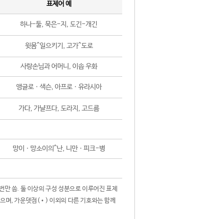
표제어 예
하나-둘, 묵은-지, 도긴-개긴
윗몸^일으키기, 고가^도로
사랑손님과 어머니, 이솝 우화
앵글로ㆍ색슨, 아프로ㆍ유라시아
가다, 가냘프다, 도라지, 고드름
망이ㆍ망소이의^난, 니만ㆍ피크-병
 번만 씀. 둘 이상의 구성 성분으로 이루어진 표제
않으며, 가운뎃점(•) 이외의 다른 기호와는 함께