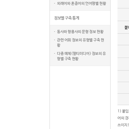
외래어와 혼종어의 언어명별 현황
정보별 구축 통계
붙
동사와 형용사의 문형 정보 현황
관련 어휘 정보의 유형별 구축 현
황
다중 매체(멀티미디어) 정보의 유
형별 구축 현황
1) 붙
어의 경
쓰이지 