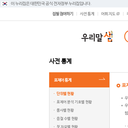
이 누리집은 대한민국 공식 전자정부 누리집입니다.
집필 참여하기
사전 통계
어휘 지도
사전 통계
표제어 통계
표
단위별 현황
우
표제어 분석 기호별 현황
우
품사별 현황
됨
음절 수별 현황
첫 자모별 현황