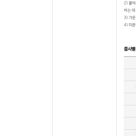
2) 붙
하는 데
3) 가
4) 미
품사별