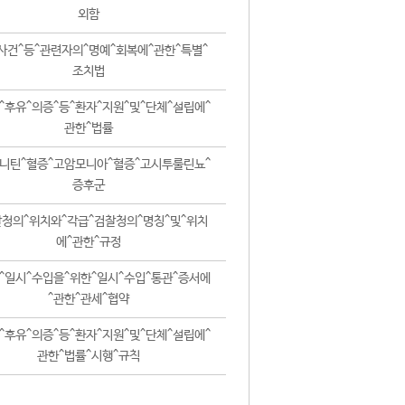
외함
사건^등^관련자의^명예^회복에^관한^특별^
조치법
^후유^의증^등^환자^지원^및^단체^설립에^
관한^법률
니틴^혈증^고암모니아^혈증^고시투룰린뇨^
증후군
청의^위치와^각급^검찰청의^명칭^및^위치
에^관한^규정
^일시^수입을^위한^일시^수입^통관^증서에
^관한^관세^협약
^후유^의증^등^환자^지원^및^단체^설립에^
관한^법률^시행^규칙