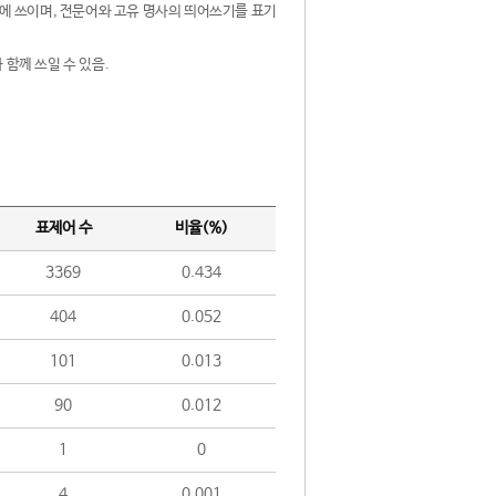
제어에 쓰이며, 전문어와 고유 명사의 띄어쓰기를 표기
 함께 쓰일 수 있음.
표제어 수
비율(%)
3369
0.434
404
0.052
101
0.013
90
0.012
1
0
4
0.001