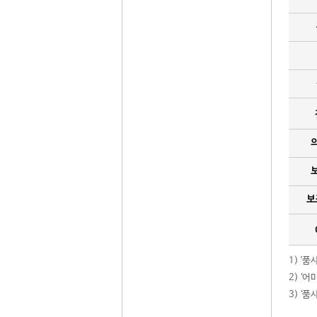
보
1) '
2) ‘
3) ‘