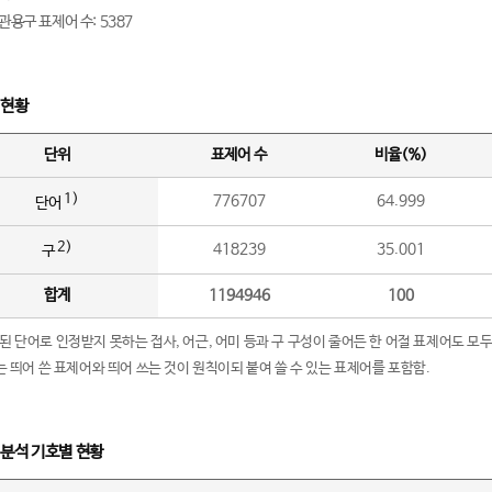
관용구 표제어 수: 5387
 현황
단위
표제어 수
비율(%)
1)
776707
64.999
단어
2)
418239
35.001
구
합계
1194946
100
립된 단어로 인정받지 못하는 접사, 어근, 어미 등과 구 구성이 줄어든 한 어절 표제어도 모두
구’는 띄어 쓴 표제어와 띄어 쓰는 것이 원칙이되 붙여 쓸 수 있는 표제어를 포함함.
 분석 기호별 현황