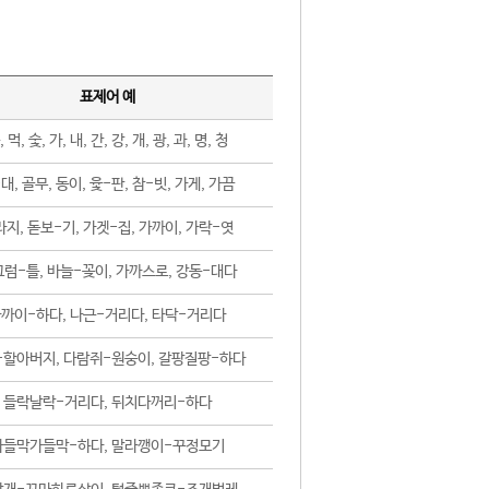
표제어 예
, 먹, 숯, 가, 내, 간, 강, 개, 광, 과, 명, 청
대, 골무, 동이, 윷-판, 참-빗, 가게, 가끔
지, 돋보-기, 가겟-집, 가까이, 가락-엿
럼-틀, 바늘-꽂이, 가까스로, 강동-대다
까이-하다, 나근-거리다, 타닥-거리다
-할아버지, 다람쥐-원숭이, 갈팡질팡-하다
들락날락-거리다, 뒤치다꺼리-하다
가들막가들막-하다, 말라깽이-꾸정모기