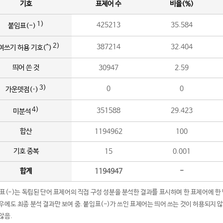
기호
표제어 수
비율(%)
1)
425213
35.584
붙임표(-)
2)
387214
32.404
여쓰기 허용 기호(^)
띄어 쓴 것
30947
2.59
3)
0
0
가운뎃점(·)
4)
351588
29.423
미분석
합산
1194962
100
기호 중복
15
0.001
합계
1194947
-
임표(-)는 독립된 단어 표제어의 직접 구성 성분을 분석한 결과를 표시하며 한 표제어에 한
우에도 최종 분석 결과만 보여 줌. 붙임표(-)가 쓰인 표제어는 띄어 쓰는 것이 허용되지 
않음.