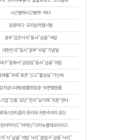
날개-꼬마하루살이, 털줄뾰족코-조개벌레
시근벌떡시근벌떡-하다
검정마디-꼬리납작맵시벌
경주^감은사지^동서^삼층^석탑
대한민국^임시^정부^수립^기념일
대구^동화사^금당암^동서^삼층^석탑
영세율^과세^표준^신고^불성실^가산세
감지금니대방광불화엄경-보현행원품
기업^진흥^공단^전자^상거래^지원^센터
로테스탄티즘의 윤리와 자본주의의 정신
코틴아마이드^아데닌^다이뉴클레오타이드
지^서^삼층^석탑^사리^장엄구^금동^사리^