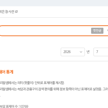
작은 창 사전
옛한글
2026
7
년
제어 통계
리말샘에서는 의미(뜻풀이) 단위로 표제어를 제시함.
리말샘에서는 속담과 관용구의 검색 편의를 위해 정보 항목이 아닌 표제어로 실었음. 그러
.
속담 표제어 수: 10769