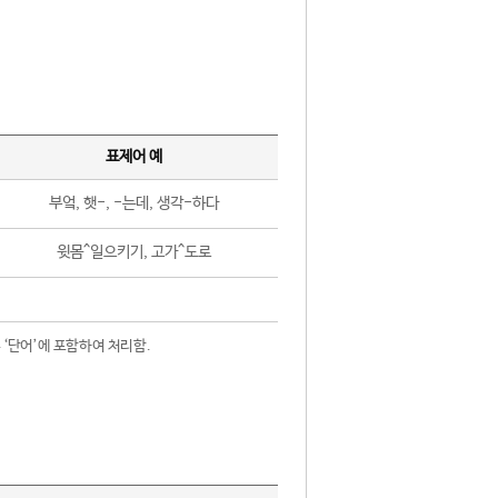
표제어 예
부엌, 햇-, -는데, 생각-하다
윗몸^일으키기, 고가^도로
 ‘단어’에 포함하여 처리함.