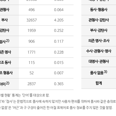
관형사
496
0.064
동사·형용사
부사
32657
4.205
관형사·감탄사
감탄사
1959
0.252
부사·감탄사
의존 명사·조사
2)
906
0.117
접사
수사·관형사·명사
의존 명사
1771
0.228
대명사·관형사
보조 동사
115
0.015
3)
조 형용사
52
0.007
품사 없음
합계
2)
2837
0.365
어미
품사별 현황' 통계는 '단어'를 대상으로 함.
어미’와 ‘접사’는 문법적으로 품사에 속하지 않지만 사용자 편의를 위하여 품사와 같은 층위로
품사 없음’은 ‘어근’과 구 구성이 줄어든 한 어절 표제어로 품사 정보를 주지 않은 것을 말함.