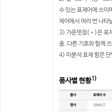
수 있는 표제어에 쓰이며
제어에서 여러 번 나타날
3) 가운뎃점(•)은 표
줌. 다른 기호와 함께 쓰
4) 미분석 표제 항은 
1)
품사별 현황
품사
표제어 수
명사
584657