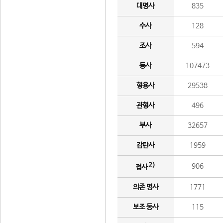
대명사
835
수사
128
조사
594
동사
107473
형용사
29538
관형사
496
부사
32657
감탄사
1959
2)
906
접사
의존 명사
1771
보조 동사
115