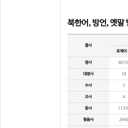
북한어, 방언, 옛말
품사
표제어
명사
4815
대명사
18
수사
3
조사
4
동사
1137
형용사
294