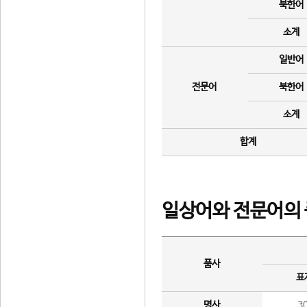
북한어
소계
일반어
전문어
북한어
소계
합계
일상어와 전문어의 
품사
표
명사
3