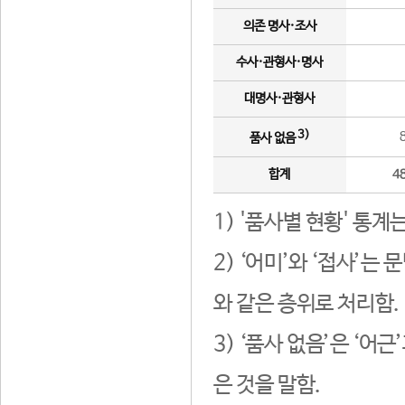
의존 명사·조사
수사·관형사·명사
대명사·관형사
3)
품사 없음
합계
4
1) '품사별 현황' 통계
2) ‘어미’와 ‘접사’
와 같은 층위로 처리함.
3) ‘품사 없음’은 ‘어
은 것을 말함.