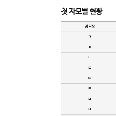
첫 자모별 현황
첫 자모
ㄱ
ㄲ
ㄴ
ㄷ
ㄸ
ㄹ
ㅁ
ㅂ