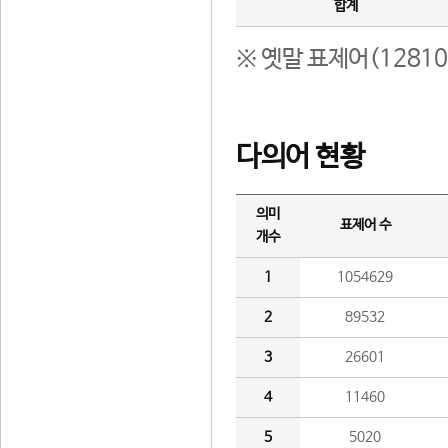
합계
※ 옛말 표제어(1281
다의어 현황
의미
표제어 수
개수
1
1054629
2
89532
3
26601
4
11460
5
5020