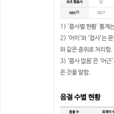
보조 형용사
52
2)
2837
어미
1) '품사별 현황' 통계
2) ‘어미’와 ‘접사’
와 같은 층위로 처리함.
3) ‘품사 없음’은 ‘어
은 것을 말함.
음절 수별 현황
음절 수
표제어 