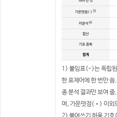
띄어 쓴 것
3)
가운뎃점(·)
4)
미분석
합산
기호 중복
합계
1) 붙임표(-)는 독립
한 표제어에 한 번만 씀
종 분석 결과만 보여 줌
며, 가운뎃점(•) 이외
2) 붙여쓰기 허용 기호