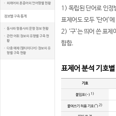
외래어와 혼종어의 언어명별 현황
1) 독립된 단어로 인정
정보별 구축 통계
표제어도 모두 ‘단어’에
동사와 형용사의 문형 정보 현황
2) ‘구’는 띄어 쓴 표
관련 어휘 정보의 유형별 구축 현
황
함함.
다중 매체(멀티미디어) 정보의 유
형별 구축 현황
표제어 분석 기호별
기호
1)
붙임표(-)
2)
붙여쓰기 허용 기호(^)