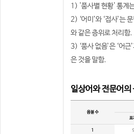
1) '품사별 현황' 통계
2) ‘어미’와 ‘접사’
와 같은 층위로 처리함.
3) ‘품사 없음’은 ‘어
은 것을 말함.
일상어와 전문어의 
음절 수
표
1