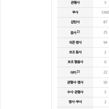
관형사
5
부사
536
감탄사
87
2)
25
접사
의존 명사
94
보조 동사
2
보조 형용사
0
2)
22
어미
관형사·명사
50
수사·관형사
5
명사·부사
2