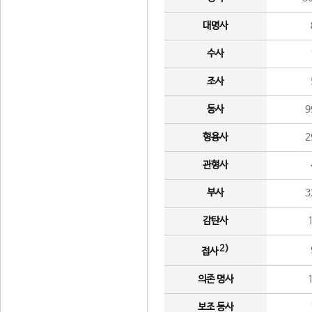
대명사
수사
조사
동사
9
형용사
2
관형사
부사
3
감탄사
2)
접사
의존 명사
보조 동사