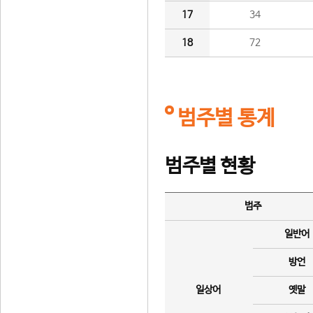
17
34
18
72
범주별 통계
범주별 현황
범주
일반어
방언
일상어
옛말