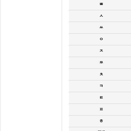
ㅃ
ㅅ
ㅆ
ㅇ
ㅈ
ㅉ
ㅊ
ㅋ
ㅌ
ㅍ
ㅎ