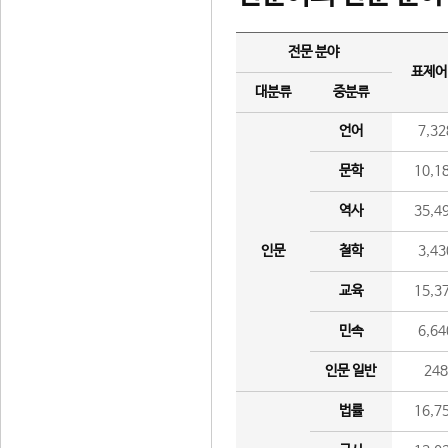
전문 분야
표제어
대분류
중분류
언어
7,32
문학
10,1
역사
35,4
인문
철학
3,43
교육
15,3
민속
6,64
인문 일반
24
법률
16,7