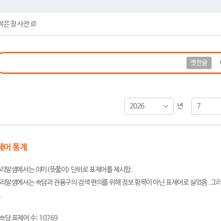
작은 창 사전
옛한글
2026
7
년
제어 통계
리말샘에서는 의미(뜻풀이) 단위로 표제어를 제시함.
리말샘에서는 속담과 관용구의 검색 편의를 위해 정보 항목이 아닌 표제어로 실었음. 그러
.
속담 표제어 수: 10769