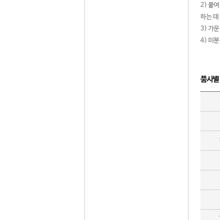
2) 붙
하는 데
3) 가
4) 미
품사별