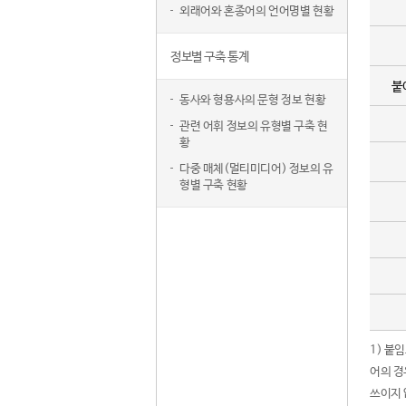
외래어와 혼종어의 언어명별 현황
정보별 구축 통계
붙
동사와 형용사의 문형 정보 현황
관련 어휘 정보의 유형별 구축 현
황
다중 매체(멀티미디어) 정보의 유
형별 구축 현황
1) 붙
어의 경
쓰이지 