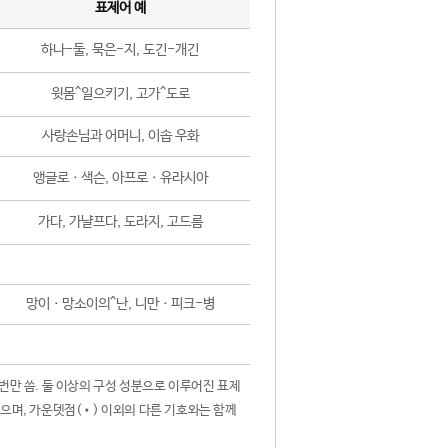
표제어 예
하나-둘, 묵은-지, 도긴-개긴
윗몸^일으키기, 고가^도로
사랑손님과 어머니, 이솝 우화
앵글로ㆍ색슨, 아프로ㆍ유라시아
가다, 가냘프다, 도라지, 고드름
망이ㆍ망소이의^난, 니만ㆍ피크-병
 번만 씀. 둘 이상의 구성 성분으로 이루어진 표제
않으며, 가운뎃점(•) 이외의 다른 기호와는 함께