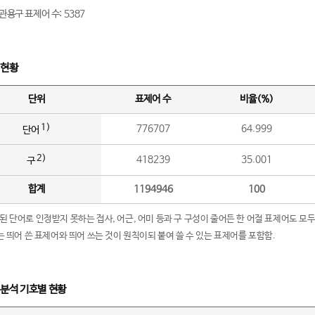
관용구 표제어 수: 5387
 현황
단위
표제어 수
비율(%)
1)
776707
64.999
단어
2)
418239
35.001
구
합계
1194946
100
립된 단어로 인정받지 못하는 접사, 어근, 어미 등과 구 구성이 줄어든 한 어절 표제어도 모두
구’는 띄어 쓴 표제어와 띄어 쓰는 것이 원칙이되 붙여 쓸 수 있는 표제어를 포함함.
 분석 기호별 현황