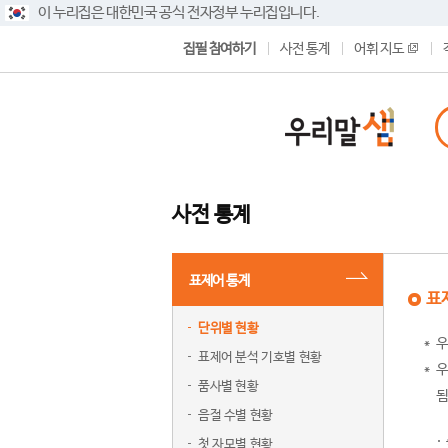
이 누리집은 대한민국 공식 전자정부 누리집입니다.
집필 참여하기
사전 통계
어휘 지도
사전 통계
표제어 통계
표
단위별 현황
우
표제어 분석 기호별 현황
우
품사별 현황
됨
음절 수별 현황
첫 자모별 현황