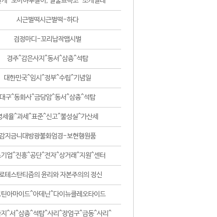
날개-꼬마하루살이, 털줄뾰족코-조개벌레
시근벌떡시근벌떡-하다
검정마디-꼬리납작맵시벌
경주^감은사지^동서^삼층^석탑
대한민국^임시^정부^수립^기념일
대구^동화사^금당암^동서^삼층^석탑
영세율^과세^표준^신고^불성실^가산세
감지금니대방광불화엄경-보현행원품
기업^진흥^공단^전자^상거래^지원^센터
로테스탄티즘의 윤리와 자본주의의 정신
코틴아마이드^아데닌^다이뉴클레오타이드
지^서^삼층^석탑^사리^장엄구^금동^사리^