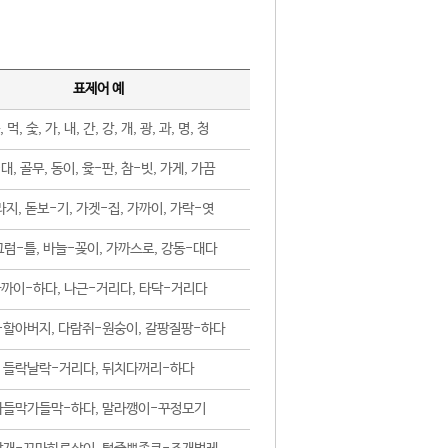
표제어 예
, 먹, 숯, 가, 내, 간, 강, 개, 광, 과, 명, 청
대, 골무, 동이, 윷-판, 참-빗, 가게, 가끔
지, 돋보-기, 가겟-집, 가까이, 가락-엿
럼-틀, 바늘-꽂이, 가까스로, 강동-대다
까이-하다, 나근-거리다, 타닥-거리다
-할아버지, 다람쥐-원숭이, 갈팡질팡-하다
들락날락-거리다, 뒤치다꺼리-하다
가들막가들막-하다, 말라깽이-꾸정모기