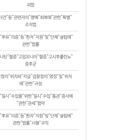
외함
사건^등^관련자의^명예^회복에^관한^특별^
조치법
^후유^의증^등^환자^지원^및^단체^설립에^
관한^법률
니틴^혈증^고암모니아^혈증^고시투룰린뇨^
증후군
청의^위치와^각급^검찰청의^명칭^및^위치
에^관한^규정
^일시^수입을^위한^일시^수입^통관^증서에
^관한^관세^협약
^후유^의증^등^환자^지원^및^단체^설립에^
관한^법률^시행^규칙