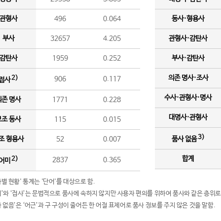
관형사
496
0.064
동사·형용사
부사
32657
4.205
관형사·감탄사
감탄사
1959
0.252
부사·감탄사
의존 명사·조사
2)
906
0.117
접사
수사·관형사·명사
의존 명사
1771
0.228
대명사·관형사
보조 동사
115
0.015
3)
조 형용사
52
0.007
품사 없음
합계
2)
2837
0.365
어미
품사별 현황' 통계는 '단어'를 대상으로 함.
어미’와 ‘접사’는 문법적으로 품사에 속하지 않지만 사용자 편의를 위하여 품사와 같은 층위로
품사 없음’은 ‘어근’과 구 구성이 줄어든 한 어절 표제어로 품사 정보를 주지 않은 것을 말함.