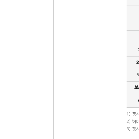
보
1) '
2) ‘
3) ‘