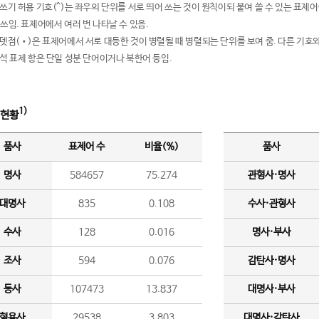
여쓰기 허용 기호(^)는 좌우의 단위를 서로 띄어 쓰는 것이 원칙이되 붙여 쓸 수 있는 표
 쓰임. 표제어에서 여러 번 나타날 수 있음.
운뎃점(•)은 표제어에서 서로 대등한 것이 병렬될 때 병렬되는 단위를 보여 줌. 다른 기호와
분석 표제 항은 단일 성분 단어이거나 북한어 등임.
1)
 현황
품사
표제어 수
비율(%)
품사
명사
584657
75.274
관형사·명사
대명사
835
0.108
수사·관형사
수사
128
0.016
명사·부사
조사
594
0.076
감탄사·명사
동사
107473
13.837
대명사·부사
형용사
29538
3.803
대명사·감탄사