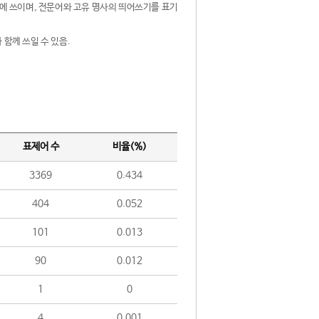
제어에 쓰이며, 전문어와 고유 명사의 띄어쓰기를 표기
 함께 쓰일 수 있음.
표제어 수
비율(%)
3369
0.434
404
0.052
101
0.013
90
0.012
1
0
4
0.001