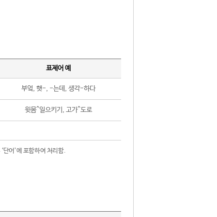
표제어 예
부엌, 햇-, -는데, 생각-하다
윗몸^일으키기, 고가^도로
 ‘단어’에 포함하여 처리함.