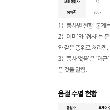
보조 형용사
52
2)
2837
어미
1) '품사별 현황' 통계
2) ‘어미’와 ‘접사’
와 같은 층위로 처리함.
3) ‘품사 없음’은 ‘어
은 것을 말함.
음절 수별 현황
음절 수
표제어 