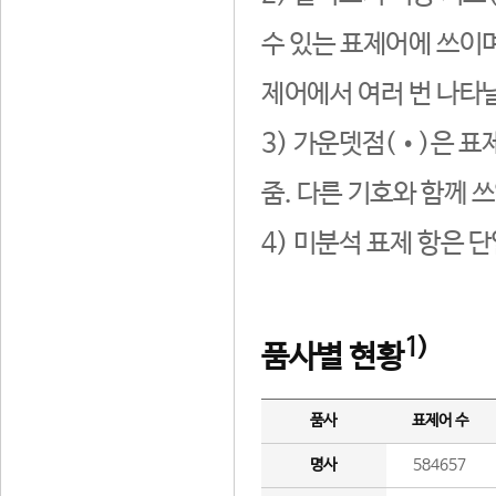
수 있는 표제어에 쓰이며
제어에서 여러 번 나타날
3) 가운뎃점(•)은 표
줌. 다른 기호와 함께 쓰
4) 미분석 표제 항은 
1)
품사별 현황
품사
표제어 수
명사
584657