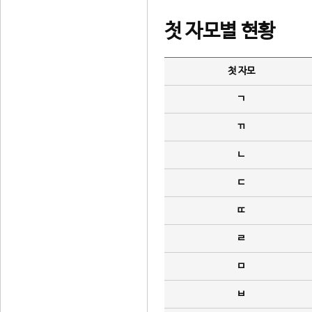
첫 자모별 현황
첫 자모
ㄱ
ㄲ
ㄴ
ㄷ
ㄸ
ㄹ
ㅁ
ㅂ