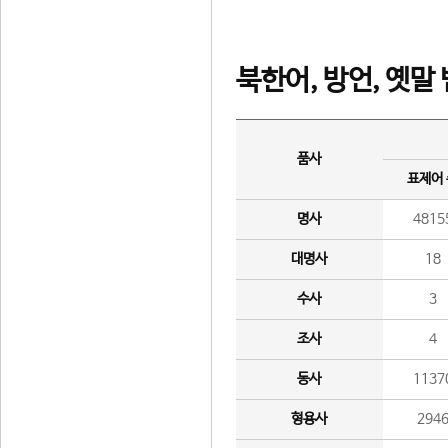
북한어, 방언, 옛말
품사
표제어
명사
4815
대명사
18
수사
3
조사
4
동사
1137
형용사
294