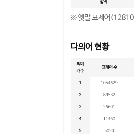
합계
※ 옛말 표제어(1281
다의어 현황
의미
표제어 수
개수
1
1054629
2
89532
3
26601
4
11460
5
5020