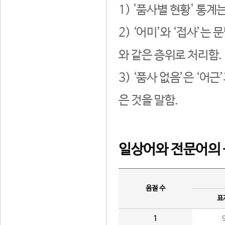
1) '품사별 현황' 통계
2) ‘어미’와 ‘접사’
와 같은 층위로 처리함.
3) ‘품사 없음’은 ‘어
은 것을 말함.
일상어와 전문어의 
음절 수
표
1