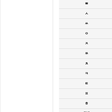
ㅃ
ㅅ
ㅆ
ㅇ
ㅈ
ㅉ
ㅊ
ㅋ
ㅌ
ㅍ
ㅎ