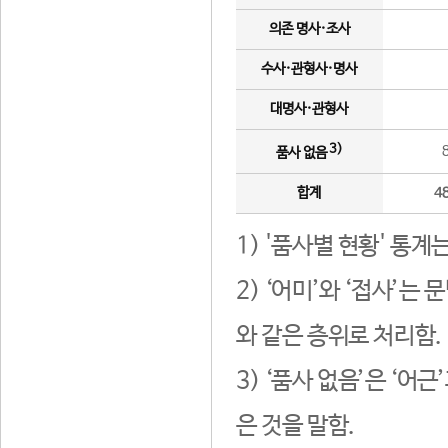
의존 명사·조사
수사·관형사·명사
대명사·관형사
3)
품사 없음
합계
4
1) '품사별 현황' 통계
2) ‘어미’와 ‘접사’
와 같은 층위로 처리함.
3) ‘품사 없음’은 ‘어
은 것을 말함.