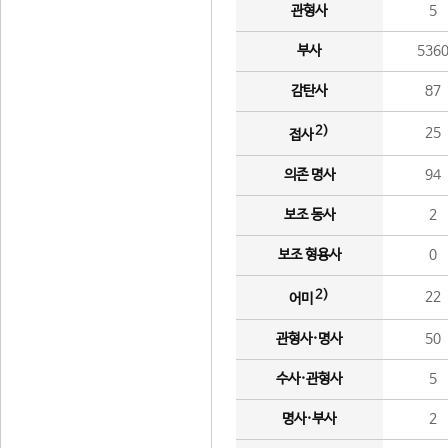
관형사
5
부사
536
감탄사
87
2)
25
접사
의존 명사
94
보조 동사
2
보조 형용사
0
2)
22
어미
관형사·명사
50
수사·관형사
5
명사·부사
2