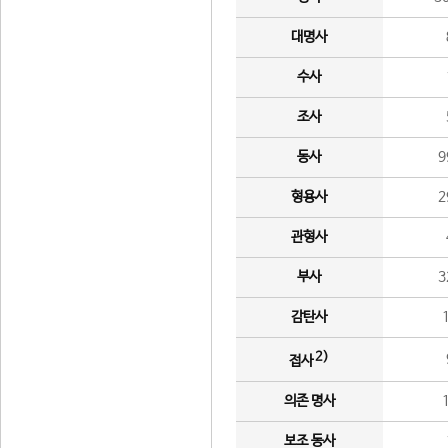
대명사
수사
조사
동사
9
형용사
2
관형사
부사
3
감탄사
2)
접사
의존 명사
보조 동사