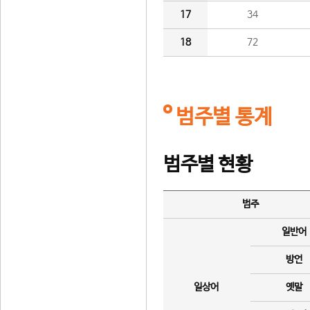
17
34
18
72
범주별 통계
범주별 현황
범주
일반어
방언
일상어
옛말