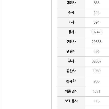
대명사
835
수사
128
조사
594
동사
107473
형용사
29538
관형사
496
부사
32657
감탄사
1959
2)
906
접사
의존 명사
1771
보조 동사
115