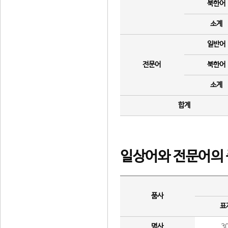
북한어
소계
일반어
전문어
북한어
소계
합계
일상어와 전문어의 
품사
표
명사
3