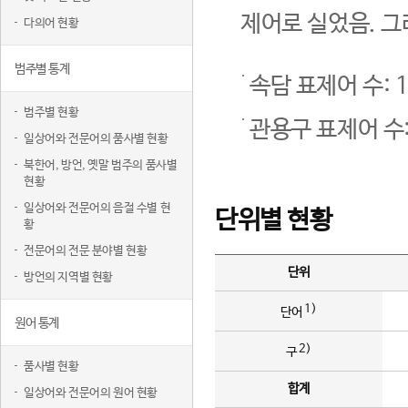
제어로 실었음. 그
다의어 현황
범주별 통계
속담 표제어 수: 1
범주별 현황
관용구 표제어 수:
일상어와 전문어의 품사별 현황
북한어, 방언, 옛말 범주의 품사별
현황
일상어와 전문어의 음절 수별 현
단위별 현황
황
전문어의 전문 분야별 현황
단위
방언의 지역별 현황
1)
단어
원어 통계
2)
구
품사별 현황
합계
일상어와 전문어의 원어 현황