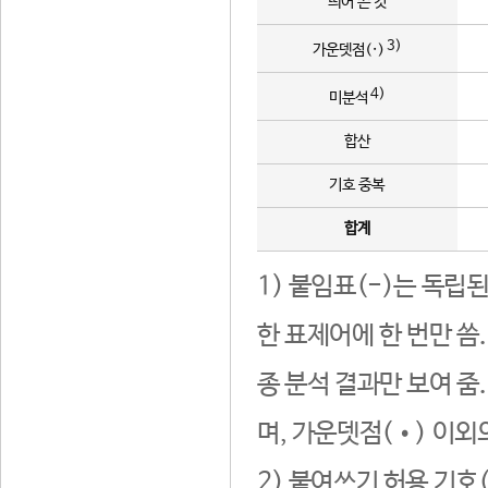
띄어 쓴 것
3)
가운뎃점(·)
4)
미분석
합산
기호 중복
합계
1) 붙임표(-)는 독립
한 표제어에 한 번만 씀
종 분석 결과만 보여 줌
며, 가운뎃점(•) 이외
2) 붙여쓰기 허용 기호