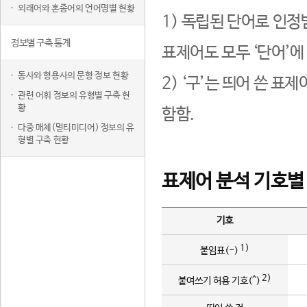
외래어와 혼종어의 언어명별 현황
1) 독립된 단어로 인정
정보별 구축 통계
표제어도 모두 ‘단어’에
동사와 형용사의 문형 정보 현황
2) ‘구’는 띄어 쓴 표
관련 어휘 정보의 유형별 구축 현
황
함함.
다중 매체(멀티미디어) 정보의 유
형별 구축 현황
표제어 분석 기호별
기호
1)
붙임표(-)
2)
붙여쓰기 허용 기호(^)