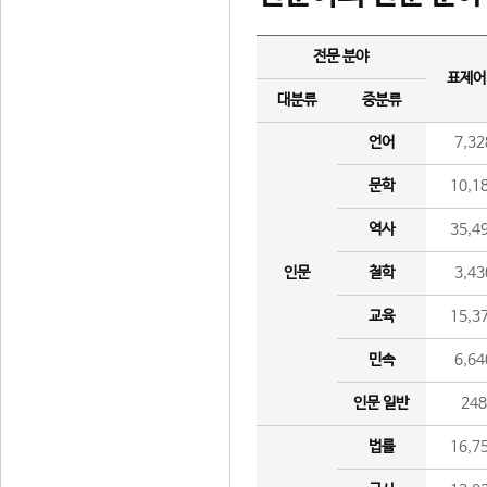
전문 분야
표제어
대분류
중분류
언어
7,32
문학
10,1
역사
35,4
인문
철학
3,43
교육
15,3
민속
6,64
인문 일반
24
법률
16,7