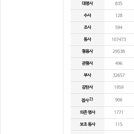
대명사
835
수사
128
조사
594
동사
107473
형용사
29538
관형사
496
부사
32657
감탄사
1959
2)
906
접사
의존 명사
1771
보조 동사
115