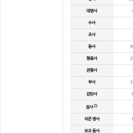
대명사
수사
조사
동사
9
형용사
2
관형사
부사
3
감탄사
2)
접사
의존 명사
보조 동사