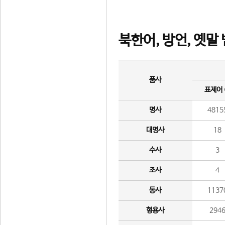
북한어, 방언, 옛말
품사
표제어
명사
4815
대명사
18
수사
3
조사
4
동사
1137
형용사
294