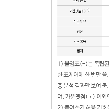
띄어 쓴 것
3)
가운뎃점(·)
4)
미분석
합산
기호 중복
합계
1) 붙임표(-)는 독립
한 표제어에 한 번만 씀
종 분석 결과만 보여 줌
며, 가운뎃점(•) 이외
2) 붙여쓰기 허용 기호