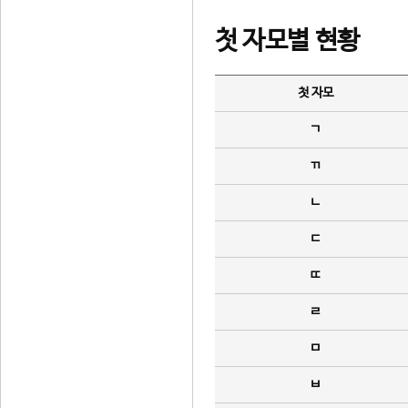
첫 자모별 현황
첫 자모
ㄱ
ㄲ
ㄴ
ㄷ
ㄸ
ㄹ
ㅁ
ㅂ