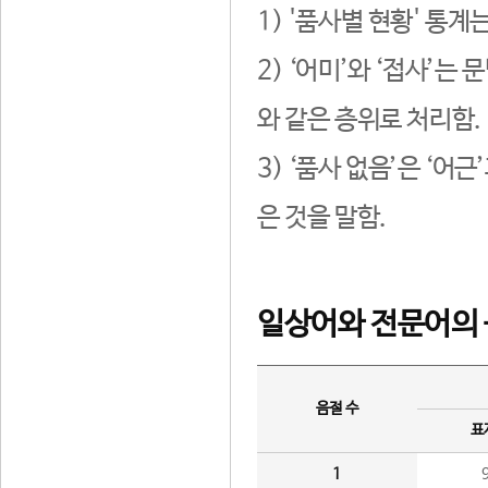
1) '품사별 현황' 통계
2) ‘어미’와 ‘접사’
와 같은 층위로 처리함.
3) ‘품사 없음’은 ‘어
은 것을 말함.
일상어와 전문어의 
음절 수
표
1