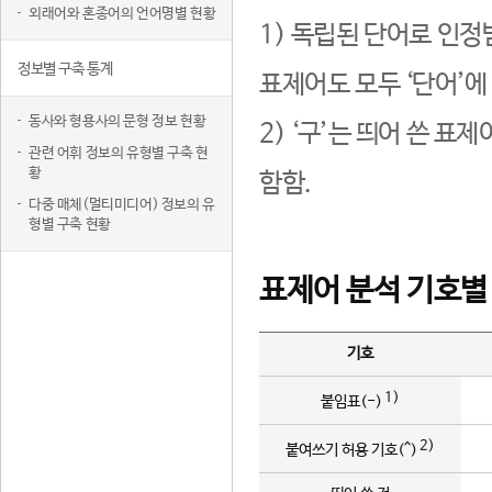
외래어와 혼종어의 언어명별 현황
1) 독립된 단어로 인정
정보별 구축 통계
표제어도 모두 ‘단어’에
동사와 형용사의 문형 정보 현황
2) ‘구’는 띄어 쓴 표
관련 어휘 정보의 유형별 구축 현
황
함함.
다중 매체(멀티미디어) 정보의 유
형별 구축 현황
표제어 분석 기호별
기호
1)
붙임표(-)
2)
붙여쓰기 허용 기호(^)