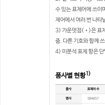
수 있는 표제어에 쓰이며
제어에서 여러 번 나타날
3) 가운뎃점(•)은 표
줌. 다른 기호와 함께 쓰
4) 미분석 표제 항은 
1)
품사별 현황
품사
표제어 수
명사
584657