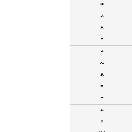
ㅃ
ㅅ
ㅆ
ㅇ
ㅈ
ㅉ
ㅊ
ㅋ
ㅌ
ㅍ
ㅎ