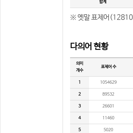
합계
※ 옛말 표제어(1281
다의어 현황
의미
표제어 수
개수
1
1054629
2
89532
3
26601
4
11460
5
5020