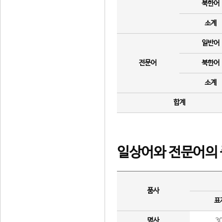
북한어
소계
일반어
전문어
북한어
소계
합계
일상어와 전문어의 
품사
표
명사
3