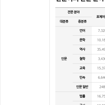
전문 분야
표제어
대분류
중분류
언어
7,32
문학
10,1
역사
35,4
인문
철학
3,43
교육
15,3
민속
6,64
인문 일반
24
법률
16,7