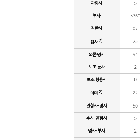
관형사
5
부사
536
감탄사
87
2)
25
접사
의존 명사
94
보조 동사
2
보조 형용사
0
2)
22
어미
관형사·명사
50
수사·관형사
5
명사·부사
2