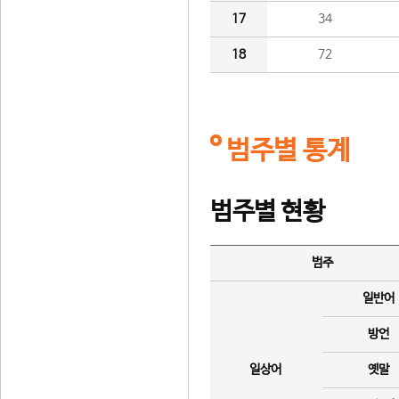
17
34
18
72
범주별 통계
범주별 현황
범주
일반어
방언
일상어
옛말