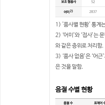
보조 형용사
52
2)
2837
어미
1) '품사별 현황' 통계
2) ‘어미’와 ‘접사’
와 같은 층위로 처리함.
3) ‘품사 없음’은 ‘어
은 것을 말함.
음절 수별 현황
음절 수
표제어 