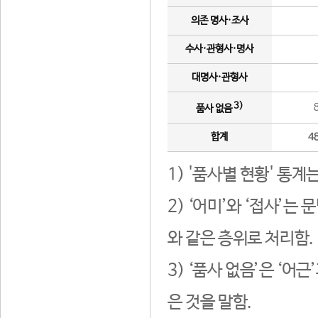
의존 명사·조사
수사·관형사·명사
대명사·관형사
3)
품사 없음
합계
4
1) '품사별 현황' 통계
2) ‘어미’와 ‘접사’
와 같은 층위로 처리함.
3) ‘품사 없음’은 ‘어
은 것을 말함.