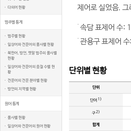
제어로 실었음. 그
다의어 현황
범주별 통계
속담 표제어 수: 1
범주별 현황
관용구 표제어 수:
일상어와 전문어의 품사별 현황
북한어, 방언, 옛말 범주의 품사별
현황
일상어와 전문어의 음절 수별 현
단위별 현황
황
전문어의 전문 분야별 현황
단위
방언의 지역별 현황
1)
단어
원어 통계
2)
구
품사별 현황
합계
일상어와 전문어의 원어 현황