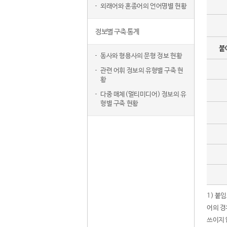
외래어와 혼종어의 언어명별 현황
정보별 구축 통계
붙
동사와 형용사의 문형 정보 현황
관련 어휘 정보의 유형별 구축 현
황
다중 매체(멀티미디어) 정보의 유
형별 구축 현황
1) 붙
어의 경
쓰이지 