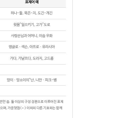
표제어 예
하나-둘, 묵은-지, 도긴-개긴
윗몸^일으키기, 고가^도로
사랑손님과 어머니, 이솝 우화
앵글로ㆍ색슨, 아프로ㆍ유라시아
가다, 가냘프다, 도라지, 고드름
망이ㆍ망소이의^난, 니만ㆍ피크-병
 번만 씀. 둘 이상의 구성 성분으로 이루어진 표제
않으며, 가운뎃점(•) 이외의 다른 기호와는 함께