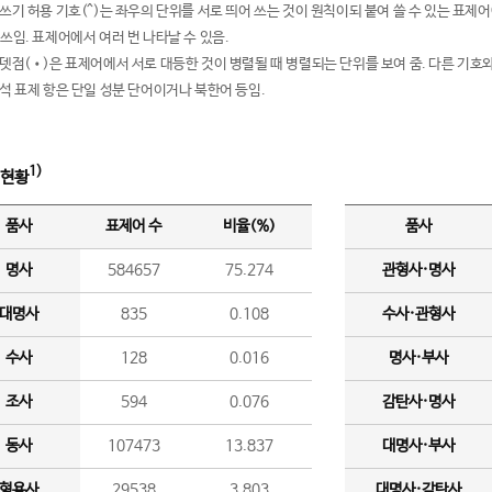
여쓰기 허용 기호(^)는 좌우의 단위를 서로 띄어 쓰는 것이 원칙이되 붙여 쓸 수 있는 표
 쓰임. 표제어에서 여러 번 나타날 수 있음.
운뎃점(•)은 표제어에서 서로 대등한 것이 병렬될 때 병렬되는 단위를 보여 줌. 다른 기호와
분석 표제 항은 단일 성분 단어이거나 북한어 등임.
1)
 현황
품사
표제어 수
비율(%)
품사
명사
584657
75.274
관형사·명사
대명사
835
0.108
수사·관형사
수사
128
0.016
명사·부사
조사
594
0.076
감탄사·명사
동사
107473
13.837
대명사·부사
형용사
29538
3.803
대명사·감탄사