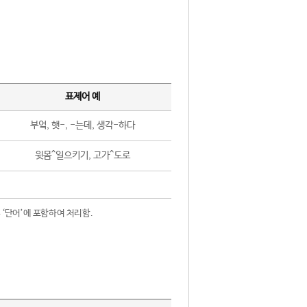
표제어 예
부엌, 햇-, -는데, 생각-하다
윗몸^일으키기, 고가^도로
 ‘단어’에 포함하여 처리함.