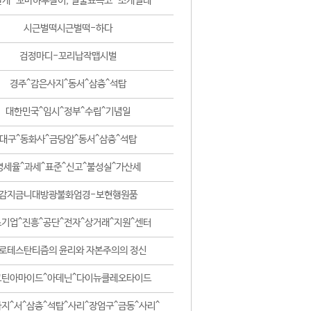
날개-꼬마하루살이, 털줄뾰족코-조개벌레
시근벌떡시근벌떡-하다
검정마디-꼬리납작맵시벌
경주^감은사지^동서^삼층^석탑
대한민국^임시^정부^수립^기념일
대구^동화사^금당암^동서^삼층^석탑
영세율^과세^표준^신고^불성실^가산세
감지금니대방광불화엄경-보현행원품
기업^진흥^공단^전자^상거래^지원^센터
로테스탄티즘의 윤리와 자본주의의 정신
코틴아마이드^아데닌^다이뉴클레오타이드
지^서^삼층^석탑^사리^장엄구^금동^사리^