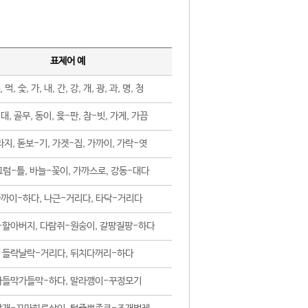
표제어 예
, 먹, 숯, 가, 내, 간, 강, 개, 광, 과, 명, 청
대, 골무, 동이, 윷-판, 참-빗, 가게, 가끔
지, 돋보-기, 가겟-집, 가까이, 가락-엿
럼-틀, 바늘-꽂이, 가까스로, 강동-대다
까이-하다, 나근-거리다, 타닥-거리다
-할아버지, 다람쥐-원숭이, 갈팡질팡-하다
들락날락-거리다, 뒤치다꺼리-하다
가들막가들막-하다, 말라깽이-꾸정모기