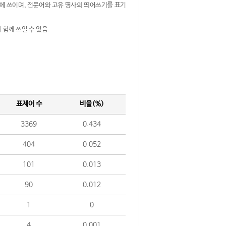
제어에 쓰이며, 전문어와 고유 명사의 띄어쓰기를 표기
 함께 쓰일 수 있음.
표제어 수
비율(%)
3369
0.434
404
0.052
101
0.013
90
0.012
1
0
4
0.001