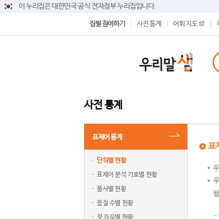
이 누리집은 대한민국 공식 전자정부 누리집입니다.
집필 참여하기
사전 통계
어휘 지도
사전 통계
표제어 통계
표
단위별 현황
우
표제어 분석 기호별 현황
우
품사별 현황
됨
음절 수별 현황
첫 자모별 현황