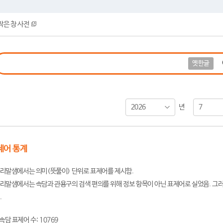
작은 창 사전
옛한글
2026
7
년
제어 통계
리말샘에서는 의미(뜻풀이) 단위로 표제어를 제시함.
리말샘에서는 속담과 관용구의 검색 편의를 위해 정보 항목이 아닌 표제어로 실었음. 그러
.
속담 표제어 수: 10769