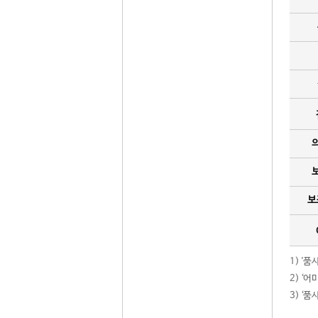
보
1) '
2) ‘
3) ‘