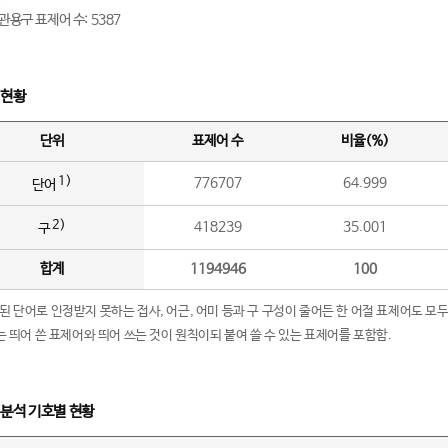
관용구 표제어 수: 5387
 현황
단위
표제어 수
비율(%)
1)
776707
64.999
단어
2)
418239
35.001
구
합계
1194946
100
립된 단어로 인정받지 못하는 접사, 어근, 어미 등과 구 구성이 줄어든 한 어절 표제어도 모두
구’는 띄어 쓴 표제어와 띄어 쓰는 것이 원칙이되 붙여 쓸 수 있는 표제어를 포함함.
 분석 기호별 현황