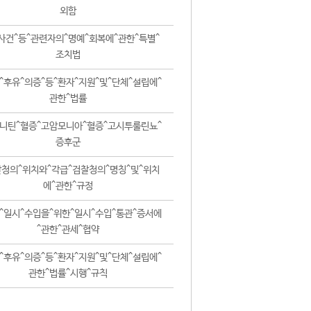
외함
사건^등^관련자의^명예^회복에^관한^특별^
조치법
^후유^의증^등^환자^지원^및^단체^설립에^
관한^법률
니틴^혈증^고암모니아^혈증^고시투룰린뇨^
증후군
청의^위치와^각급^검찰청의^명칭^및^위치
에^관한^규정
^일시^수입을^위한^일시^수입^통관^증서에
^관한^관세^협약
^후유^의증^등^환자^지원^및^단체^설립에^
관한^법률^시행^규칙