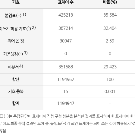
기호
표제어 수
비율(%)
1)
425213
35.584
붙임표(-)
2)
387214
32.404
여쓰기 허용 기호(^)
띄어 쓴 것
30947
2.59
3)
0
0
가운뎃점(·)
4)
351588
29.423
미분석
합산
1194962
100
기호 중복
15
0.001
합계
1194947
-
임표(-)는 독립된 단어 표제어의 직접 구성 성분을 분석한 결과를 표시하며 한 표제어에 한
우에도 최종 분석 결과만 보여 줌. 붙임표(-)가 쓰인 표제어는 띄어 쓰는 것이 허용되지 
않음.