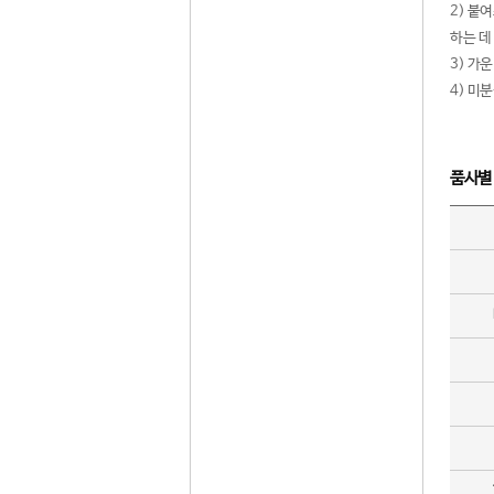
2) 붙
하는 데
3) 가
4) 미
품사별