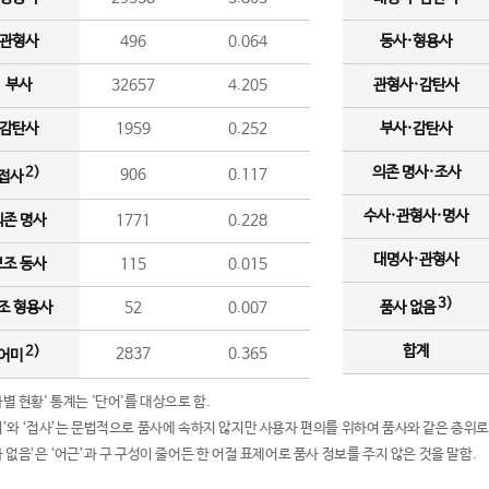
관형사
496
0.064
동사·형용사
부사
32657
4.205
관형사·감탄사
감탄사
1959
0.252
부사·감탄사
의존 명사·조사
2)
906
0.117
접사
수사·관형사·명사
의존 명사
1771
0.228
대명사·관형사
보조 동사
115
0.015
3)
조 형용사
52
0.007
품사 없음
합계
2)
2837
0.365
어미
품사별 현황' 통계는 '단어'를 대상으로 함.
어미’와 ‘접사’는 문법적으로 품사에 속하지 않지만 사용자 편의를 위하여 품사와 같은 층위로
품사 없음’은 ‘어근’과 구 구성이 줄어든 한 어절 표제어로 품사 정보를 주지 않은 것을 말함.