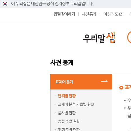
이 누리집은 대한민국 공식 전자정부 누리집입니다.
집필 참여하기
사전 통계
어휘 지도
사전 통계
표제어 통계
표
단위별 현황
우
표제어 분석 기호별 현황
우
품사별 현황
됨
음절 수별 현황
첫 자모별 현황