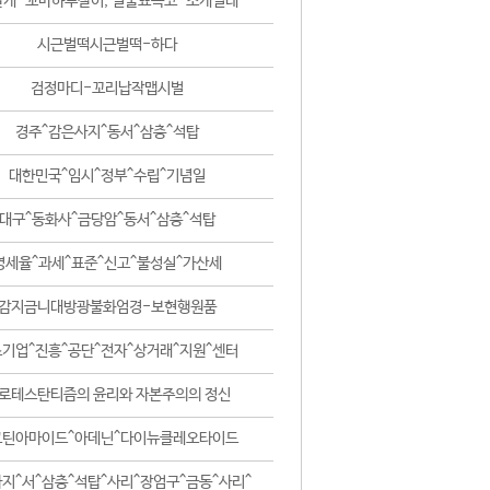
날개-꼬마하루살이, 털줄뾰족코-조개벌레
시근벌떡시근벌떡-하다
검정마디-꼬리납작맵시벌
경주^감은사지^동서^삼층^석탑
대한민국^임시^정부^수립^기념일
대구^동화사^금당암^동서^삼층^석탑
영세율^과세^표준^신고^불성실^가산세
감지금니대방광불화엄경-보현행원품
기업^진흥^공단^전자^상거래^지원^센터
로테스탄티즘의 윤리와 자본주의의 정신
코틴아마이드^아데닌^다이뉴클레오타이드
지^서^삼층^석탑^사리^장엄구^금동^사리^