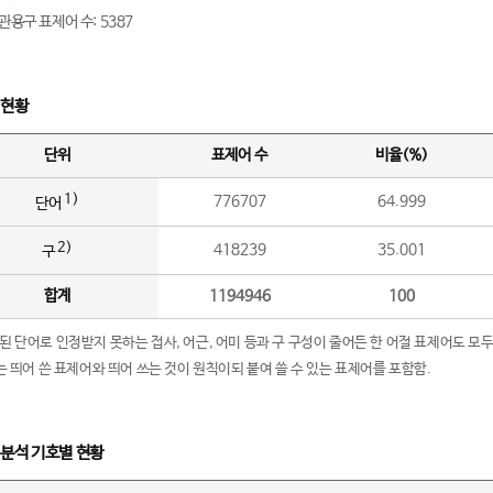
관용구 표제어 수: 5387
 현황
단위
표제어 수
비율(%)
1)
776707
64.999
단어
2)
418239
35.001
구
합계
1194946
100
립된 단어로 인정받지 못하는 접사, 어근, 어미 등과 구 구성이 줄어든 한 어절 표제어도 모두
구’는 띄어 쓴 표제어와 띄어 쓰는 것이 원칙이되 붙여 쓸 수 있는 표제어를 포함함.
 분석 기호별 현황