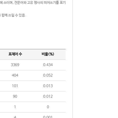
제어에 쓰이며, 전문어와 고유 명사의 띄어쓰기를 표기
 함께 쓰일 수 있음.
표제어 수
비율(%)
3369
0.434
404
0.052
101
0.013
90
0.012
1
0
4
0.001