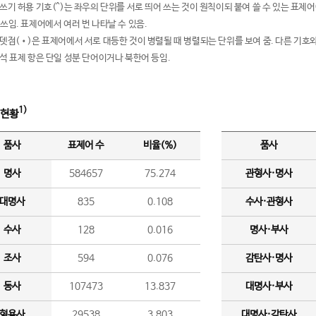
여쓰기 허용 기호(^)는 좌우의 단위를 서로 띄어 쓰는 것이 원칙이되 붙여 쓸 수 있는 표
 쓰임. 표제어에서 여러 번 나타날 수 있음.
운뎃점(•)은 표제어에서 서로 대등한 것이 병렬될 때 병렬되는 단위를 보여 줌. 다른 기호와
분석 표제 항은 단일 성분 단어이거나 북한어 등임.
1)
 현황
품사
표제어 수
비율(%)
품사
명사
584657
75.274
관형사·명사
대명사
835
0.108
수사·관형사
수사
128
0.016
명사·부사
조사
594
0.076
감탄사·명사
동사
107473
13.837
대명사·부사
형용사
29538
3.803
대명사·감탄사