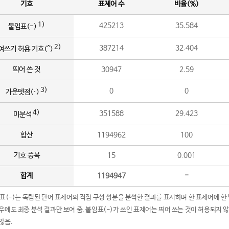
기호
표제어 수
비율(%)
1)
425213
35.584
붙임표(-)
2)
387214
32.404
여쓰기 허용 기호(^)
띄어 쓴 것
30947
2.59
3)
0
0
가운뎃점(·)
4)
351588
29.423
미분석
합산
1194962
100
기호 중복
15
0.001
합계
1194947
-
임표(-)는 독립된 단어 표제어의 직접 구성 성분을 분석한 결과를 표시하며 한 표제어에 한
우에도 최종 분석 결과만 보여 줌. 붙임표(-)가 쓰인 표제어는 띄어 쓰는 것이 허용되지 
않음.