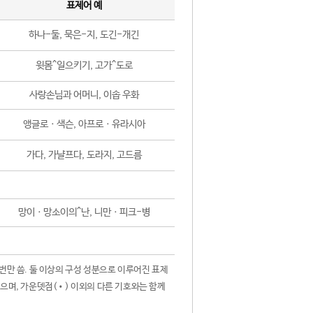
표제어 예
하나-둘, 묵은-지, 도긴-개긴
윗몸^일으키기, 고가^도로
사랑손님과 어머니, 이솝 우화
앵글로ㆍ색슨, 아프로ㆍ유라시아
가다, 가냘프다, 도라지, 고드름
망이ㆍ망소이의^난, 니만ㆍ피크-병
 번만 씀. 둘 이상의 구성 성분으로 이루어진 표제
않으며, 가운뎃점(•) 이외의 다른 기호와는 함께