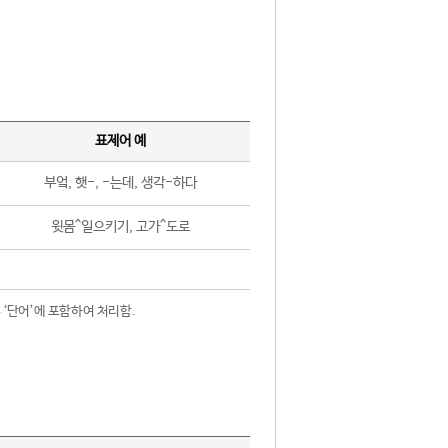
표제어 예
부엌, 햇-, -는데, 생각-하다
윗몸^일으키기, 고가^도로
 ‘단어’에 포함하여 처리함.