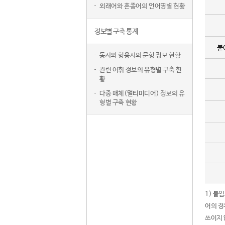
외래어와 혼종어의 언어명별 현황
정보별 구축 통계
붙
동사와 형용사의 문형 정보 현황
관련 어휘 정보의 유형별 구축 현
황
다중 매체(멀티미디어) 정보의 유
형별 구축 현황
1) 붙
어의 경
쓰이지 