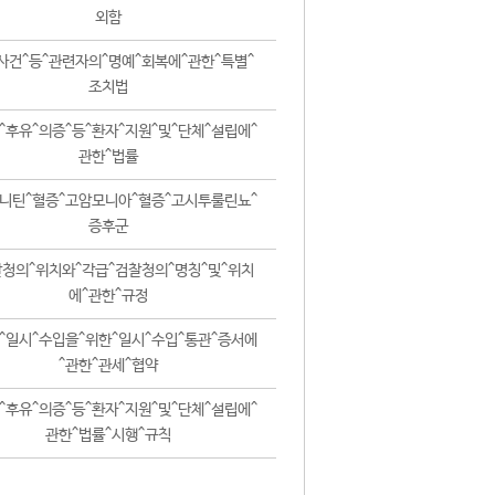
외함
사건^등^관련자의^명예^회복에^관한^특별^
조치법
^후유^의증^등^환자^지원^및^단체^설립에^
관한^법률
니틴^혈증^고암모니아^혈증^고시투룰린뇨^
증후군
청의^위치와^각급^검찰청의^명칭^및^위치
에^관한^규정
^일시^수입을^위한^일시^수입^통관^증서에
^관한^관세^협약
^후유^의증^등^환자^지원^및^단체^설립에^
관한^법률^시행^규칙