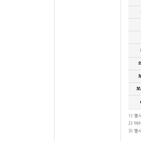
보
1) '
2) ‘
3) ‘