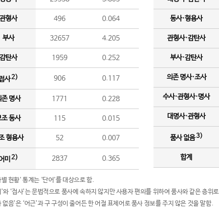
관형사
496
0.064
동사·형용사
부사
32657
4.205
관형사·감탄사
감탄사
1959
0.252
부사·감탄사
의존 명사·조사
2)
906
0.117
접사
수사·관형사·명사
의존 명사
1771
0.228
대명사·관형사
보조 동사
115
0.015
3)
조 형용사
52
0.007
품사 없음
합계
2)
2837
0.365
어미
품사별 현황' 통계는 '단어'를 대상으로 함.
어미’와 ‘접사’는 문법적으로 품사에 속하지 않지만 사용자 편의를 위하여 품사와 같은 층위로
품사 없음’은 ‘어근’과 구 구성이 줄어든 한 어절 표제어로 품사 정보를 주지 않은 것을 말함.