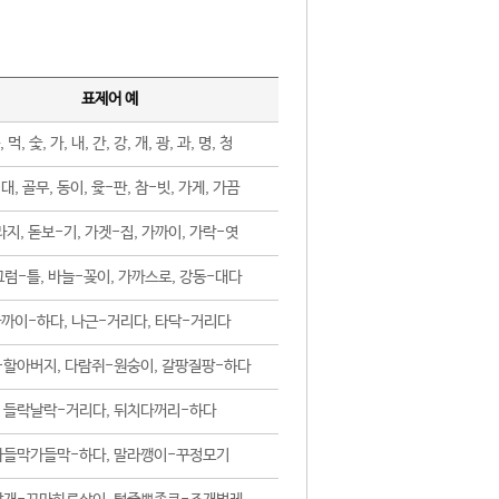
표제어 예
, 먹, 숯, 가, 내, 간, 강, 개, 광, 과, 명, 청
대, 골무, 동이, 윷-판, 참-빗, 가게, 가끔
지, 돋보-기, 가겟-집, 가까이, 가락-엿
럼-틀, 바늘-꽂이, 가까스로, 강동-대다
까이-하다, 나근-거리다, 타닥-거리다
-할아버지, 다람쥐-원숭이, 갈팡질팡-하다
들락날락-거리다, 뒤치다꺼리-하다
가들막가들막-하다, 말라깽이-꾸정모기