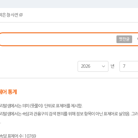
작은 창 사전
옛한글
2026
7
년
제어 통계
리말샘에서는 의미(뜻풀이) 단위로 표제어를 제시함.
리말샘에서는 속담과 관용구의 검색 편의를 위해 정보 항목이 아닌 표제어로 실었음. 그러
.
속담 표제어 수: 10769