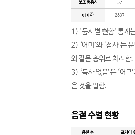
보조 형용사
52
2)
2837
어미
1) '품사별 현황' 통계
2) ‘어미’와 ‘접사’
와 같은 층위로 처리함.
3) ‘품사 없음’은 ‘어
은 것을 말함.
음절 수별 현황
음절 수
표제어 