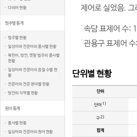
제어로 실었음. 그
다의어 현황
범주별 통계
속담 표제어 수: 1
범주별 현황
관용구 표제어 수:
일상어와 전문어의 품사별 현황
북한어, 방언, 옛말 범주의 품사별
현황
일상어와 전문어의 음절 수별 현
단위별 현황
황
전문어의 전문 분야별 현황
단위
방언의 지역별 현황
1)
단어
원어 통계
2)
구
품사별 현황
합계
일상어와 전문어의 원어 현황