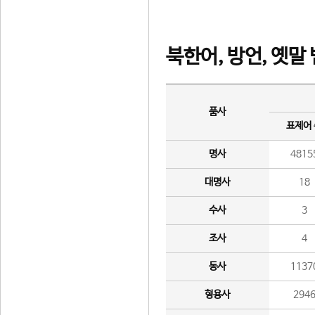
북한어, 방언, 옛말
품사
표제어
명사
4815
대명사
18
수사
3
조사
4
동사
1137
형용사
294