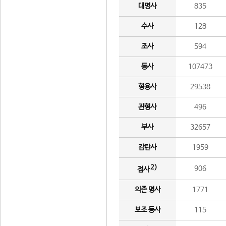
대명사
835
수사
128
조사
594
동사
107473
형용사
29538
관형사
496
부사
32657
감탄사
1959
2)
906
접사
의존 명사
1771
보조 동사
115