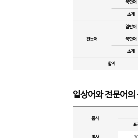
북한어
소계
일반어
전문어
북한어
소계
합계
일상어와 전문어의 
품사
표
명사
3