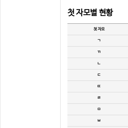
첫 자모별 현황
첫 자모
ㄱ
ㄲ
ㄴ
ㄷ
ㄸ
ㄹ
ㅁ
ㅂ