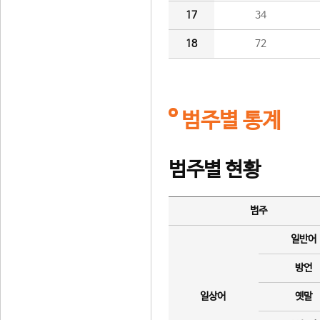
17
34
18
72
범주별 통계
범주별 현황
범주
일반어
방언
일상어
옛말