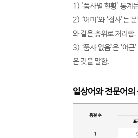
1) '품사별 현황' 통계
2) ‘어미’와 ‘접사’
와 같은 층위로 처리함.
3) ‘품사 없음’은 ‘어
은 것을 말함.
일상어와 전문어의 
음절 수
표
1