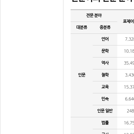
전문 분야
표제어
대분류
중분류
언어
7,32
문학
10,1
역사
35,4
인문
철학
3,43
교육
15,3
민속
6,64
인문 일반
24
법률
16,7