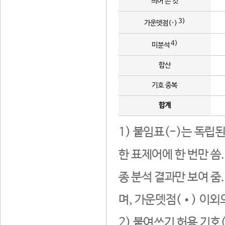
띄어 쓴 것
3)
가운뎃점(·)
4)
미분석
합산
기호 중복
합계
1) 붙임표(-)는 독립
한 표제어에 한 번만 씀
종 분석 결과만 보여 줌
며, 가운뎃점(•) 이외
2) 붙여쓰기 허용 기호