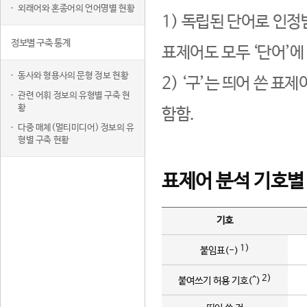
외래어와 혼종어의 언어명별 현황
1) 독립된 단어로 인정
정보별 구축 통계
표제어도 모두 ‘단어’에
동사와 형용사의 문형 정보 현황
2) ‘구’는 띄어 쓴 표
관련 어휘 정보의 유형별 구축 현
황
함함.
다중 매체(멀티미디어) 정보의 유
형별 구축 현황
표제어 분석 기호별
기호
1)
붙임표(-)
2)
붙여쓰기 허용 기호(^)