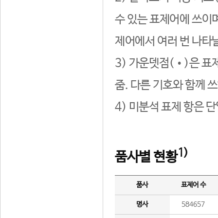
수 있는 표제어에 쓰이며
제어에서 여러 번 나타날
3) 가운뎃점(•)은 표
줌. 다른 기호와 함께 쓰
4) 미분석 표제 항은 
1)
품사별 현황
품사
표제어 수
명사
584657