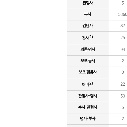
관형사
5
부사
536
감탄사
87
2)
25
접사
의존 명사
94
보조 동사
2
보조 형용사
0
2)
22
어미
관형사·명사
50
수사·관형사
5
명사·부사
2