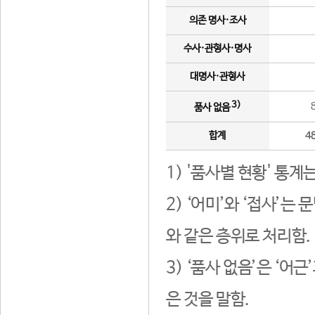
의존 명사·조사
수사·관형사·명사
대명사·관형사
3)
품사 없음
합계
4
1) '품사별 현황' 통계
2) ‘어미’와 ‘접사’
와 같은 층위로 처리함.
3) ‘품사 없음’은 ‘어
은 것을 말함.