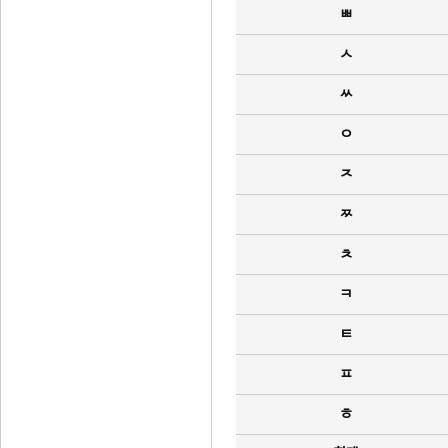
ㅃ
ㅅ
ㅆ
ㅇ
ㅈ
ㅉ
ㅊ
ㅋ
ㅌ
ㅍ
ㅎ