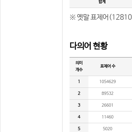
합계
※ 옛말 표제어(1281
다의어 현황
의미
표제어 수
개수
1
1054629
2
89532
3
26601
4
11460
5
5020