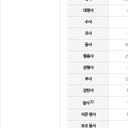
대명사
수사
조사
동사
9
형용사
2
관형사
부사
3
감탄사
2)
접사
의존 명사
보조 동사