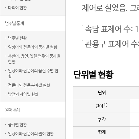
제어로 실었음. 그
다의어 현황
범주별 통계
속담 표제어 수: 1
범주별 현황
관용구 표제어 수:
일상어와 전문어의 품사별 현황
북한어, 방언, 옛말 범주의 품사별
현황
일상어와 전문어의 음절 수별 현
단위별 현황
황
전문어의 전문 분야별 현황
단위
방언의 지역별 현황
1)
단어
원어 통계
2)
구
품사별 현황
합계
일상어와 전문어의 원어 현황