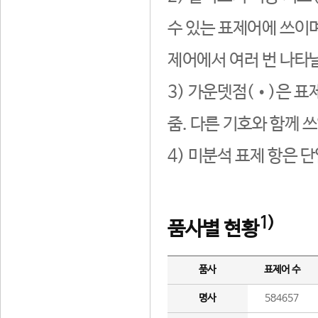
수 있는 표제어에 쓰이며
제어에서 여러 번 나타날
3) 가운뎃점(•)은 표
줌. 다른 기호와 함께 쓰
4) 미분석 표제 항은 
1)
품사별 현황
품사
표제어 수
명사
584657