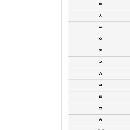
ㅃ
ㅅ
ㅆ
ㅇ
ㅈ
ㅉ
ㅊ
ㅋ
ㅌ
ㅍ
ㅎ