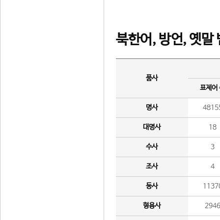
북한어, 방언, 옛말
품사
표제어
명사
4815
대명사
18
수사
3
조사
4
동사
1137
형용사
294