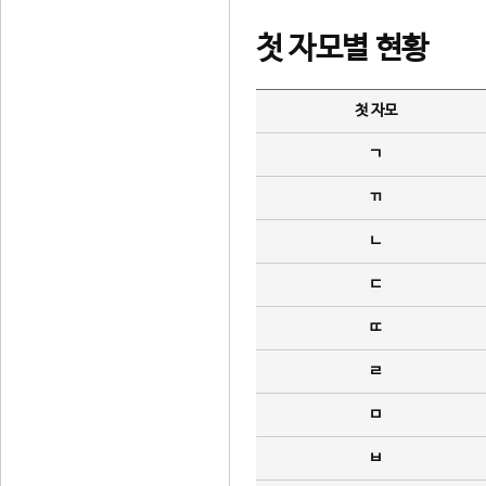
첫 자모별 현황
첫 자모
ㄱ
ㄲ
ㄴ
ㄷ
ㄸ
ㄹ
ㅁ
ㅂ