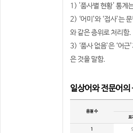
1) '품사별 현황' 통계
2) ‘어미’와 ‘접사’
와 같은 층위로 처리함.
3) ‘품사 없음’은 ‘어
은 것을 말함.
일상어와 전문어의 
음절 수
표
1