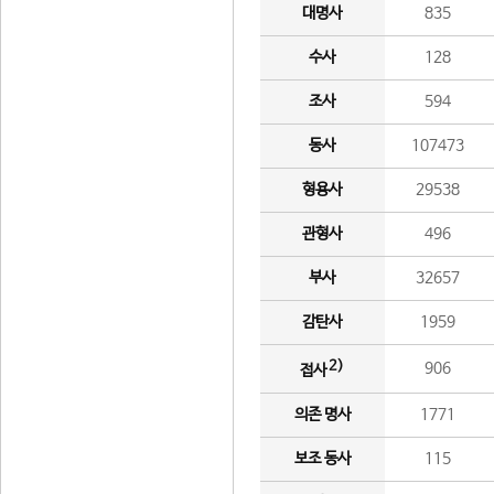
대명사
835
수사
128
조사
594
동사
107473
형용사
29538
관형사
496
부사
32657
감탄사
1959
2)
906
접사
의존 명사
1771
보조 동사
115