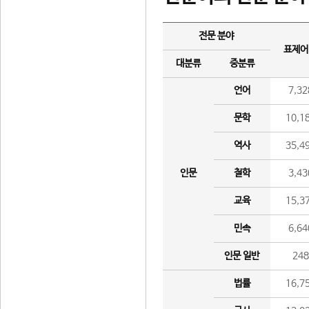
전문 분야
표제어
대분류
중분류
언어
7,32
문학
10,1
역사
35,4
인문
철학
3,43
교육
15,3
민속
6,64
인문 일반
24
법률
16,7