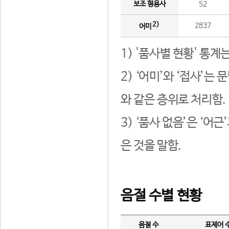
보조 형용사
52
2)
2837
어미
1) '품사별 현황' 통계
2) ‘어미’와 ‘접사’
와 같은 층위로 처리함.
3) ‘품사 없음’은 ‘어
은 것을 말함.
음절 수별 현황
음절 수
표제어 