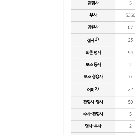
관형사
5
부사
536
감탄사
87
2)
25
접사
의존 명사
94
보조 동사
2
보조 형용사
0
2)
22
어미
관형사·명사
50
수사·관형사
5
명사·부사
2