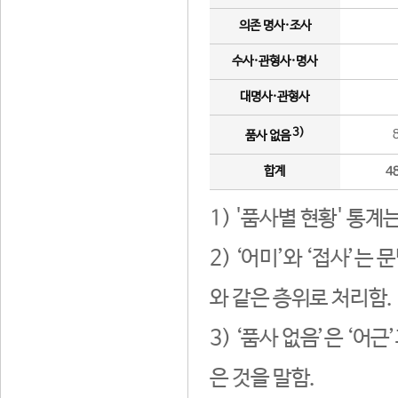
의존 명사·조사
수사·관형사·명사
대명사·관형사
3)
품사 없음
합계
4
1) '품사별 현황' 통계
2) ‘어미’와 ‘접사’
와 같은 층위로 처리함.
3) ‘품사 없음’은 ‘어
은 것을 말함.