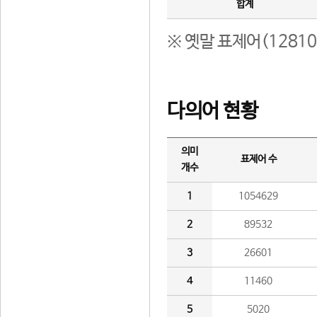
합계
※ 옛말 표제어(1281
다의어 현황
의미
표제어 수
개수
1
1054629
2
89532
3
26601
4
11460
5
5020