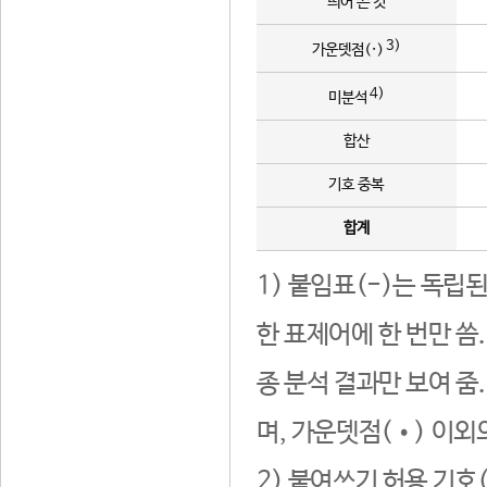
띄어 쓴 것
3)
가운뎃점(·)
4)
미분석
합산
기호 중복
합계
1) 붙임표(-)는 독립
한 표제어에 한 번만 씀
종 분석 결과만 보여 줌
며, 가운뎃점(•) 이외
2) 붙여쓰기 허용 기호