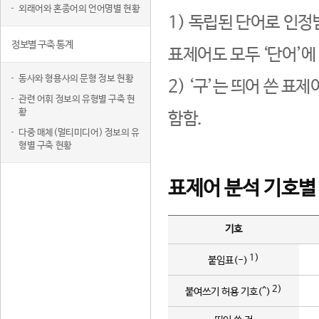
외래어와 혼종어의 언어명별 현황
1) 독립된 단어로 인정
정보별 구축 통계
표제어도 모두 ‘단어’에
동사와 형용사의 문형 정보 현황
2) ‘구’는 띄어 쓴 표
관련 어휘 정보의 유형별 구축 현
황
함함.
다중 매체(멀티미디어) 정보의 유
형별 구축 현황
표제어 분석 기호별
기호
1)
붙임표(-)
2)
붙여쓰기 허용 기호(^)