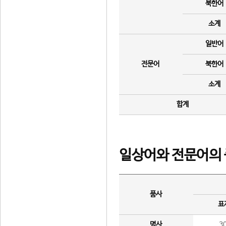
북한어
소계
일반어
전문어
북한어
소계
합계
일상어와 전문어의 
품사
표
명사
3