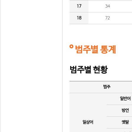
17
34
18
72
범주별 통계
범주별 현황
범주
일반어
방언
일상어
옛말