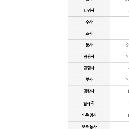
대명사
수사
조사
동사
9
형용사
2
관형사
부사
3
감탄사
2)
접사
의존 명사
보조 동사