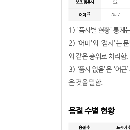
보조 형용사
52
2)
2837
어미
1) '품사별 현황' 통계
2) ‘어미’와 ‘접사’
와 같은 층위로 처리함.
3) ‘품사 없음’은 ‘어
은 것을 말함.
음절 수별 현황
음절 수
표제어 