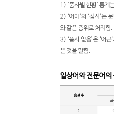
1) '품사별 현황' 통계
2) ‘어미’와 ‘접사’
와 같은 층위로 처리함.
3) ‘품사 없음’은 ‘어
은 것을 말함.
일상어와 전문어의 
음절 수
표
1