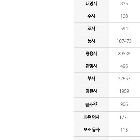
대명사
835
수사
128
조사
594
동사
107473
형용사
29538
관형사
496
부사
32657
감탄사
1959
2)
906
접사
의존 명사
1771
보조 동사
115