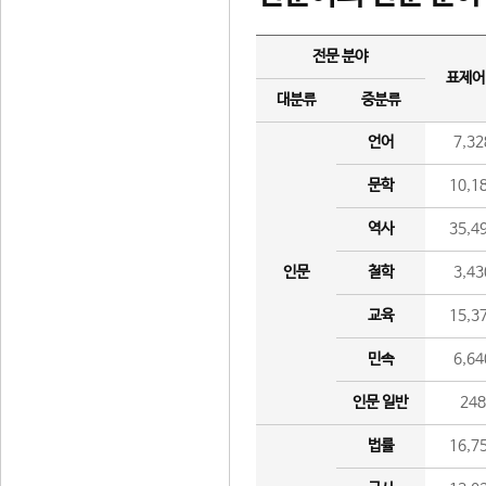
전문 분야
표제어
대분류
중분류
언어
7,32
문학
10,1
역사
35,4
인문
철학
3,43
교육
15,3
민속
6,64
인문 일반
24
법률
16,7