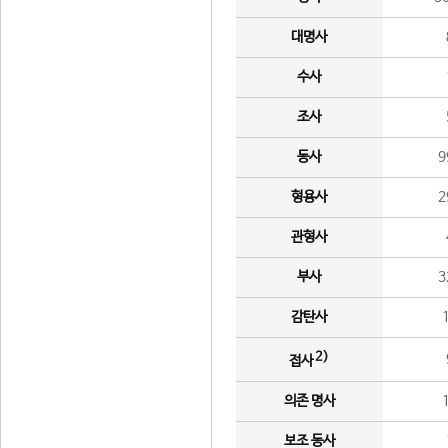
대명사
수사
조사
동사
9
형용사
2
관형사
부사
3
감탄사
2)
접사
의존 명사
보조 동사