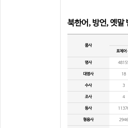
북한어, 방언, 옛말
품사
표제어
명사
4815
대명사
18
수사
3
조사
4
동사
1137
형용사
294