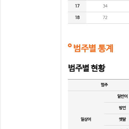
17
34
18
72
범주별 통계
범주별 현황
범주
일반어
방언
일상어
옛말