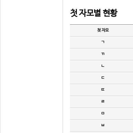
첫 자모별 현황
첫 자모
ㄱ
ㄲ
ㄴ
ㄷ
ㄸ
ㄹ
ㅁ
ㅂ