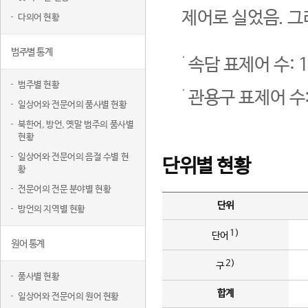
제어로 실었음. 그
다의어 현황
범주별 통계
속담 표제어 수: 1
범주별 현황
관용구 표제어 수:
일상어와 전문어의 품사별 현황
북한어, 방언, 옛말 범주의 품사별
현황
일상어와 전문어의 음절 수별 현
단위별 현황
황
전문어의 전문 분야별 현황
단위
방언의 지역별 현황
1)
단어
원어 통계
2)
구
품사별 현황
합계
일상어와 전문어의 원어 현황