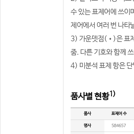
수 있는 표제어에 쓰이며
제어에서 여러 번 나타날
3) 가운뎃점(•)은 표
줌. 다른 기호와 함께 쓰
4) 미분석 표제 항은 
1)
품사별 현황
품사
표제어 수
명사
584657