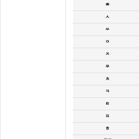
ㅃ
ㅅ
ㅆ
ㅇ
ㅈ
ㅉ
ㅊ
ㅋ
ㅌ
ㅍ
ㅎ