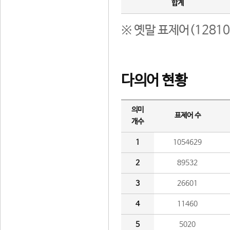
합계
※ 옛말 표제어(1281
다의어 현황
의미
표제어 수
개수
1
1054629
2
89532
3
26601
4
11460
5
5020