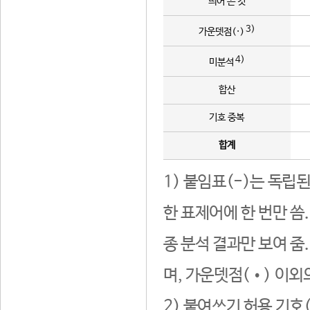
띄어 쓴 것
3)
가운뎃점(·)
4)
미분석
합산
기호 중복
합계
1) 붙임표(-)는 독립
한 표제어에 한 번만 씀
종 분석 결과만 보여 줌
며, 가운뎃점(•) 이외
2) 붙여쓰기 허용 기호