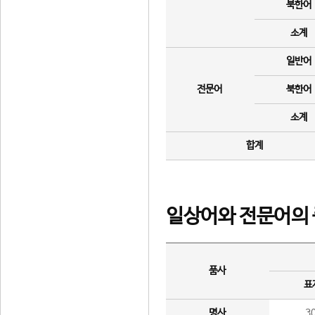
북한어
소계
일반어
전문어
북한어
소계
합계
일상어와 전문어의 
품사
표
명사
3