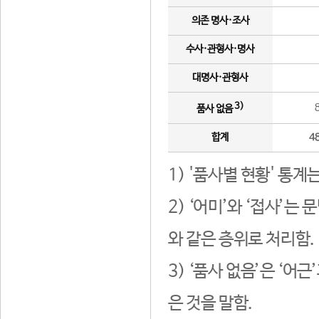
의존 명사·조사
수사·관형사·명사
대명사·관형사
3)
품사 없음
합계
4
1) '품사별 현황' 통계
2) ‘어미’와 ‘접사’
와 같은 층위로 처리함.
3) ‘품사 없음’은 ‘어
은 것을 말함.