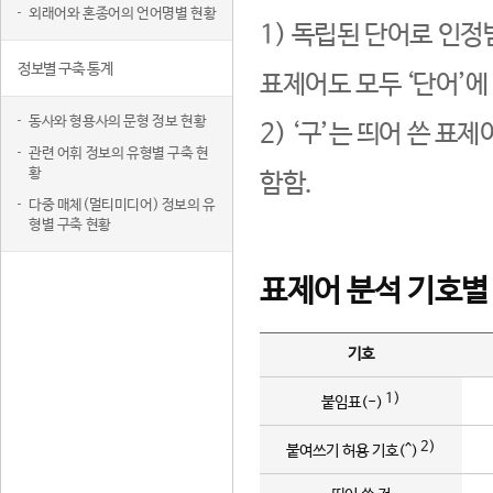
외래어와 혼종어의 언어명별 현황
1) 독립된 단어로 인정
정보별 구축 통계
표제어도 모두 ‘단어’에
동사와 형용사의 문형 정보 현황
2) ‘구’는 띄어 쓴 표
관련 어휘 정보의 유형별 구축 현
황
함함.
다중 매체(멀티미디어) 정보의 유
형별 구축 현황
표제어 분석 기호별
기호
1)
붙임표(-)
2)
붙여쓰기 허용 기호(^)