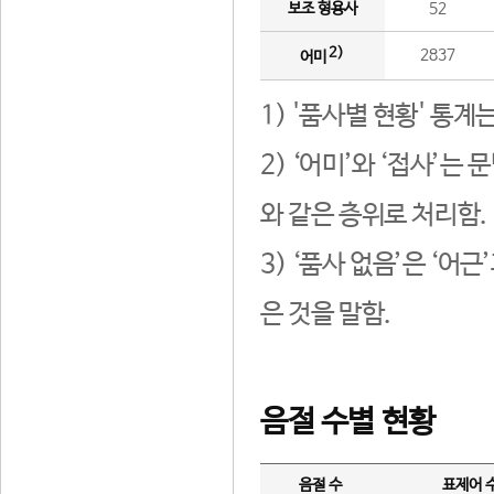
보조 형용사
52
2)
2837
어미
1) '품사별 현황' 통계
2) ‘어미’와 ‘접사’
와 같은 층위로 처리함.
3) ‘품사 없음’은 ‘어
은 것을 말함.
음절 수별 현황
음절 수
표제어 