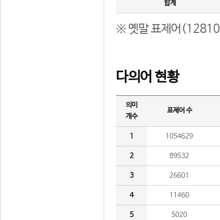
합계
※ 옛말 표제어(1281
다의어 현황
의미
표제어 수
개수
1
1054629
2
89532
3
26601
4
11460
5
5020