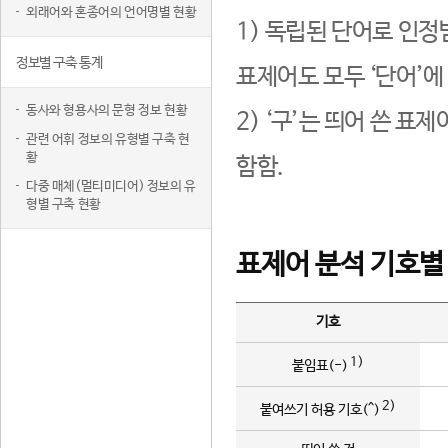
외래어와 혼종어의 언어명별 현황
1) 독립된 단어로 인정
정보별 구축 통계
표제어도 모두 ‘단어’에
동사와 형용사의 문형 정보 현황
2) ‘구’는 띄어 쓴 표
관련 어휘 정보의 유형별 구축 현
황
함함.
다중 매체(멀티미디어) 정보의 유
형별 구축 현황
표제어 분석 기호별
기호
1)
붙임표(-)
2)
붙여쓰기 허용 기호(^)