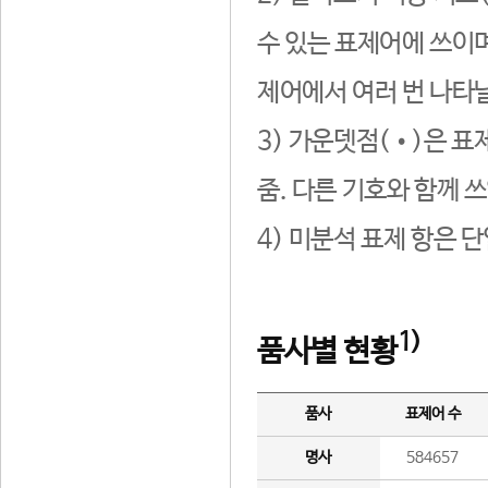
수 있는 표제어에 쓰이며
제어에서 여러 번 나타날
3) 가운뎃점(•)은 표
줌. 다른 기호와 함께 쓰
4) 미분석 표제 항은 
1)
품사별 현황
품사
표제어 수
명사
584657