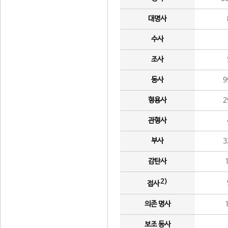
대명사
수사
조사
동사
9
형용사
2
관형사
부사
3
감탄사
2)
접사
의존 명사
보조 동사