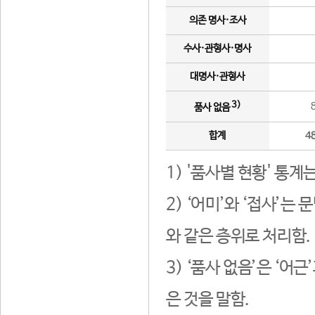
의존 명사·조사
수사·관형사·명사
대명사·관형사
3)
품사 없음
합계
4
1) '품사별 현황' 통계
2) ‘어미’와 ‘접사’
와 같은 층위로 처리함.
3) ‘품사 없음’은 ‘어
은 것을 말함.