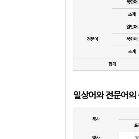
북한어
소계
일반어
전문어
북한어
소계
합계
일상어와 전문어의 
품사
표
명사
3