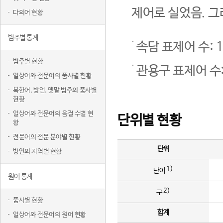
제어로 실었음. 그
다의어 현황
범주별 통계
속담 표제어 수: 1
범주별 현황
관용구 표제어 수:
일상어와 전문어의 품사별 현황
북한어, 방언, 옛말 범주의 품사별
현황
일상어와 전문어의 음절 수별 현
단위별 현황
황
전문어의 전문 분야별 현황
단위
방언의 지역별 현황
1)
단어
원어 통계
2)
구
품사별 현황
합계
일상어와 전문어의 원어 현황