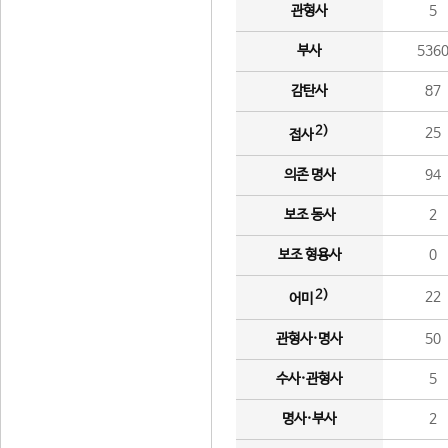
관형사
5
부사
536
감탄사
87
2)
25
접사
의존 명사
94
보조 동사
2
보조 형용사
0
2)
22
어미
관형사·명사
50
수사·관형사
5
명사·부사
2