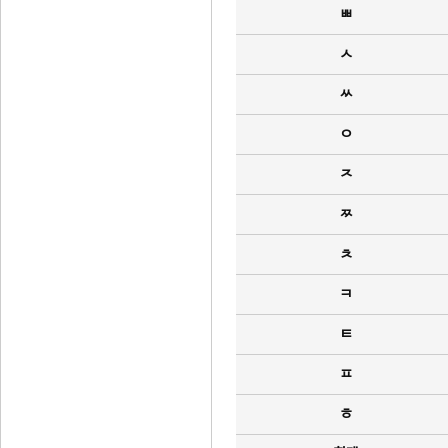
ㅃ
ㅅ
ㅆ
ㅇ
ㅈ
ㅉ
ㅊ
ㅋ
ㅌ
ㅍ
ㅎ