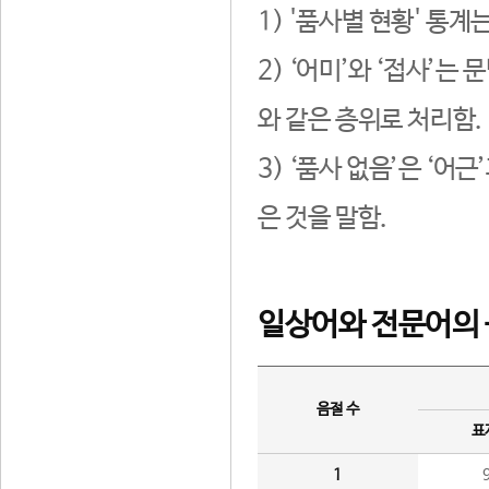
1) '품사별 현황' 통계
2) ‘어미’와 ‘접사’
와 같은 층위로 처리함.
3) ‘품사 없음’은 ‘어
은 것을 말함.
일상어와 전문어의 
음절 수
표
1