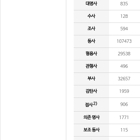
대명사
835
수사
128
조사
594
동사
107473
형용사
29538
관형사
496
부사
32657
감탄사
1959
2)
906
접사
의존 명사
1771
보조 동사
115