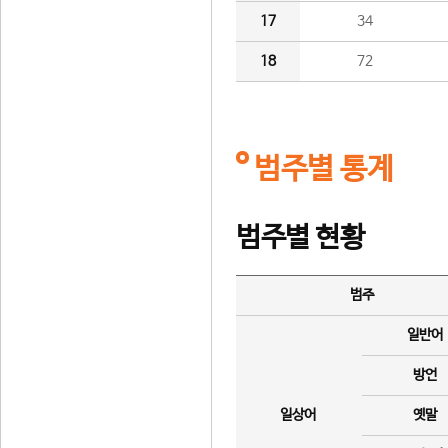
17
34
18
72
범주별 통계
범주별 현황
범주
일반어
방언
일상어
옛말