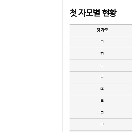
첫 자모별 현황
첫 자모
ㄱ
ㄲ
ㄴ
ㄷ
ㄸ
ㄹ
ㅁ
ㅂ