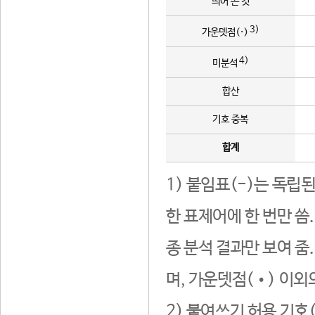
띄어 쓴 것
3)
가운뎃점(·)
4)
미분석
합산
기호 중복
합계
1) 붙임표(-)는 독립
한 표제어에 한 번만 씀
종 분석 결과만 보여 줌
며, 가운뎃점(•) 이외
2) 붙여쓰기 허용 기호