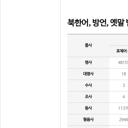
북한어, 방언, 옛말
품사
표제어
명사
4815
대명사
18
수사
3
조사
4
동사
1137
형용사
294