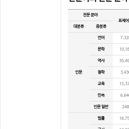
전문 분야
표제어
대분류
중분류
언어
7,32
문학
10,1
역사
35,4
인문
철학
3,43
교육
15,3
민속
6,64
인문 일반
24
법률
16,7