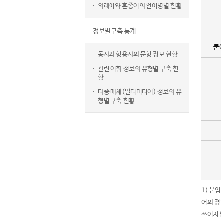
외래어와 혼종어의 언어명별 현황
정보별 구축 통계
붙
동사와 형용사의 문형 정보 현황
관련 어휘 정보의 유형별 구축 현
황
다중 매체(멀티미디어) 정보의 유
형별 구축 현황
1) 붙
어의 경
쓰이지 