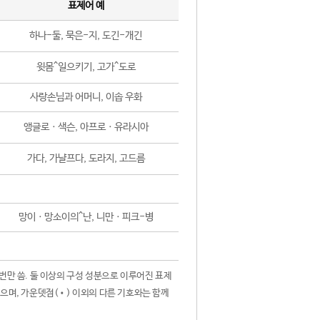
표제어 예
하나-둘, 묵은-지, 도긴-개긴
윗몸^일으키기, 고가^도로
사랑손님과 어머니, 이솝 우화
앵글로ㆍ색슨, 아프로ㆍ유라시아
가다, 가냘프다, 도라지, 고드름
망이ㆍ망소이의^난, 니만ㆍ피크-병
 번만 씀. 둘 이상의 구성 성분으로 이루어진 표제
않으며, 가운뎃점(•) 이외의 다른 기호와는 함께