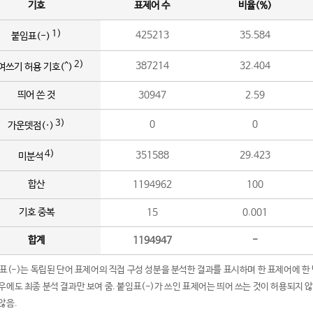
기호
표제어 수
비율(%)
1)
425213
35.584
붙임표(-)
2)
387214
32.404
여쓰기 허용 기호(^)
띄어 쓴 것
30947
2.59
3)
0
0
가운뎃점(·)
4)
351588
29.423
미분석
합산
1194962
100
기호 중복
15
0.001
합계
1194947
-
임표(-)는 독립된 단어 표제어의 직접 구성 성분을 분석한 결과를 표시하며 한 표제어에 한
우에도 최종 분석 결과만 보여 줌. 붙임표(-)가 쓰인 표제어는 띄어 쓰는 것이 허용되지 
않음.