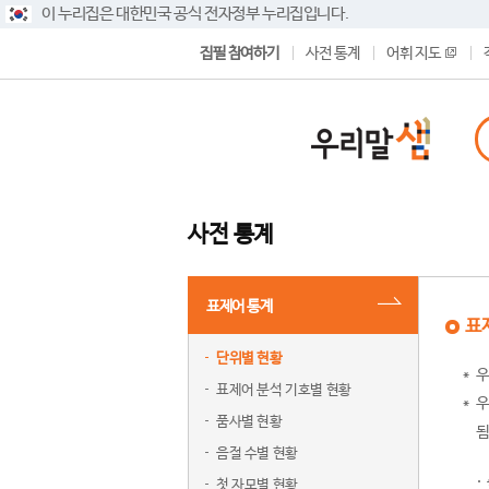
이 누리집은 대한민국 공식 전자정부 누리집입니다.
집필 참여하기
사전 통계
어휘 지도
사전 통계
표제어 통계
표
단위별 현황
우
표제어 분석 기호별 현황
우
품사별 현황
됨
음절 수별 현황
첫 자모별 현황