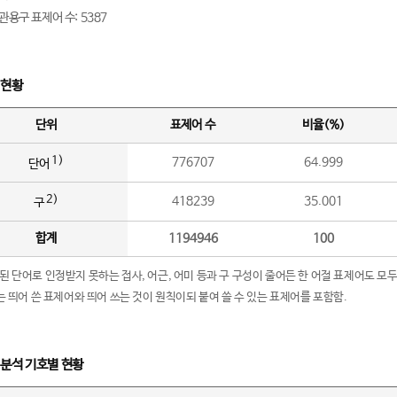
관용구 표제어 수: 5387
 현황
단위
표제어 수
비율(%)
1)
776707
64.999
단어
2)
418239
35.001
구
합계
1194946
100
립된 단어로 인정받지 못하는 접사, 어근, 어미 등과 구 구성이 줄어든 한 어절 표제어도 모두
구’는 띄어 쓴 표제어와 띄어 쓰는 것이 원칙이되 붙여 쓸 수 있는 표제어를 포함함.
 분석 기호별 현황