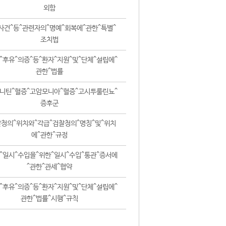
외함
사건^등^관련자의^명예^회복에^관한^특별^
조치법
^후유^의증^등^환자^지원^및^단체^설립에^
관한^법률
니틴^혈증^고암모니아^혈증^고시투룰린뇨^
증후군
청의^위치와^각급^검찰청의^명칭^및^위치
에^관한^규정
^일시^수입을^위한^일시^수입^통관^증서에
^관한^관세^협약
^후유^의증^등^환자^지원^및^단체^설립에^
관한^법률^시행^규칙