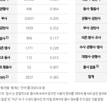
관형사
496
0.064
동사·형용사
부사
32657
4.205
관형사·감탄사
감탄사
1959
0.252
부사·감탄사
의존 명사·조사
2)
906
0.117
접사
수사·관형사·명사
의존 명사
1771
0.228
대명사·관형사
보조 동사
115
0.015
3)
조 형용사
52
0.007
품사 없음
합계
2)
2837
0.365
어미
품사별 현황' 통계는 '단어'를 대상으로 함.
어미’와 ‘접사’는 문법적으로 품사에 속하지 않지만 사용자 편의를 위하여 품사와 같은 층위로
품사 없음’은 ‘어근’과 구 구성이 줄어든 한 어절 표제어로 품사 정보를 주지 않은 것을 말함.