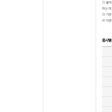
2) 붙
하는 데
3) 가
4) 미
품사별