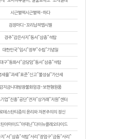
날개-꼬마하루살이, 털줄뾰족코-조개벌레
시근벌떡시근벌떡-하다
검정마디-꼬리납작맵시벌
경주^감은사지^동서^삼층^석탑
대한민국^임시^정부^수립^기념일
대구^동화사^금당암^동서^삼층^석탑
영세율^과세^표준^신고^불성실^가산세
감지금니대방광불화엄경-보현행원품
기업^진흥^공단^전자^상거래^지원^센터
로테스탄티즘의 윤리와 자본주의의 정신
코틴아마이드^아데닌^다이뉴클레오타이드
지^서^삼층^석탑^사리^장엄구^금동^사리^