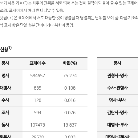
여쓰기 허용 기호(^)는 좌우의 단위를 서로 띄어 쓰는 것이 원칙이되 붙여 쓸 수 있는 표
 쓰임. 표제어에서 여러 번 나타날 수 있음.
운뎃점(•)은 표제어에서 서로 대등한 것이 병렬될 때 병렬되는 단위를 보여 줌. 다른 기호와
분석 표제 항은 단일 성분 단어이거나 북한어 등임.
1)
 현황
품사
표제어 수
비율(%)
품사
명사
584657
75.274
관형사·명사
대명사
835
0.108
수사·관형사
수사
128
0.016
명사·부사
조사
594
0.076
감탄사·명사
동사
107473
13.837
대명사·부사
형용사
29538
3.803
대명사·감탄사