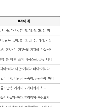
표제어 예
, 먹, 숯, 가, 내, 간, 강, 개, 광, 과, 명, 청
대, 골무, 동이, 윷-판, 참-빗, 가게, 가끔
지, 돋보-기, 가겟-집, 가까이, 가락-엿
럼-틀, 바늘-꽂이, 가까스로, 강동-대다
까이-하다, 나근-거리다, 타닥-거리다
-할아버지, 다람쥐-원숭이, 갈팡질팡-하다
들락날락-거리다, 뒤치다꺼리-하다
가들막가들막-하다, 말라깽이-꾸정모기