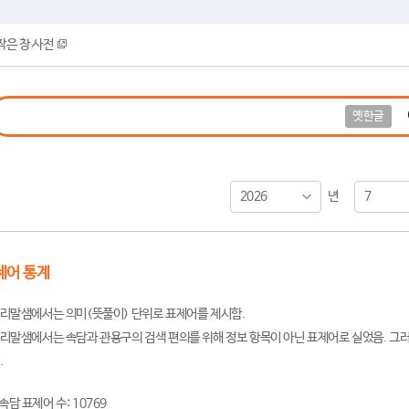
작은 창 사전
옛한글
2026
7
년
제어 통계
리말샘에서는 의미(뜻풀이) 단위로 표제어를 제시함.
리말샘에서는 속담과 관용구의 검색 편의를 위해 정보 항목이 아닌 표제어로 실었음. 그러
.
속담 표제어 수: 10769