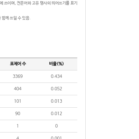
제어에 쓰이며, 전문어와 고유 명사의 띄어쓰기를 표기
 함께 쓰일 수 있음.
표제어 수
비율(%)
3369
0.434
404
0.052
101
0.013
90
0.012
1
0
4
0.001