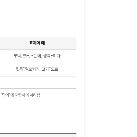
표제어 예
부엌, 햇-, -는데, 생각-하다
윗몸^일으키기, 고가^도로
 ‘단어’에 포함하여 처리함.