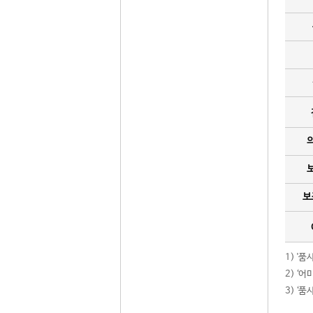
보
1) '
2) ‘
3) ‘