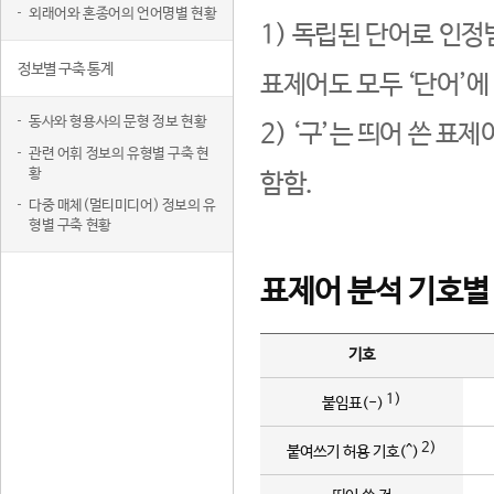
외래어와 혼종어의 언어명별 현황
1) 독립된 단어로 인정
정보별 구축 통계
표제어도 모두 ‘단어’에
동사와 형용사의 문형 정보 현황
2) ‘구’는 띄어 쓴 표
관련 어휘 정보의 유형별 구축 현
황
함함.
다중 매체(멀티미디어) 정보의 유
형별 구축 현황
표제어 분석 기호별
기호
1)
붙임표(-)
2)
붙여쓰기 허용 기호(^)