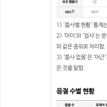
보조 형용사
52
2)
2837
어미
1) '품사별 현황' 통계
2) ‘어미’와 ‘접사’
와 같은 층위로 처리함.
3) ‘품사 없음’은 ‘어
은 것을 말함.
음절 수별 현황
음절 수
표제어 