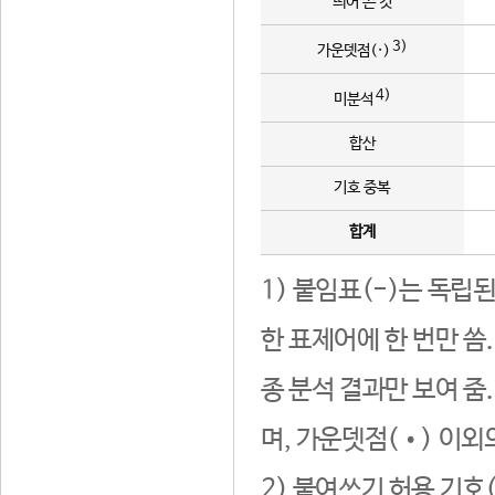
띄어 쓴 것
3)
가운뎃점(·)
4)
미분석
합산
기호 중복
합계
1) 붙임표(-)는 독립
한 표제어에 한 번만 씀
종 분석 결과만 보여 줌
며, 가운뎃점(•) 이외
2) 붙여쓰기 허용 기호