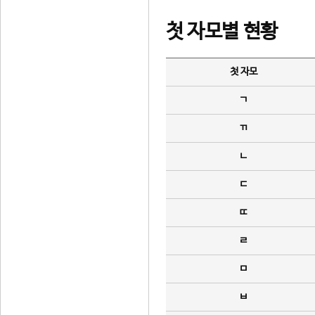
첫 자모별 현황
첫 자모
ㄱ
ㄲ
ㄴ
ㄷ
ㄸ
ㄹ
ㅁ
ㅂ