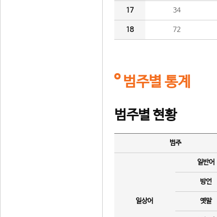
17
34
18
72
범주별 통계
범주별 현황
범주
일반어
방언
일상어
옛말