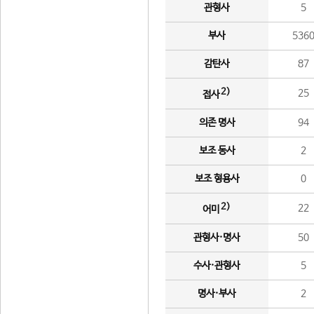
관형사
5
부사
536
감탄사
87
2)
25
접사
의존 명사
94
보조 동사
2
보조 형용사
0
2)
22
어미
관형사·명사
50
수사·관형사
5
명사·부사
2