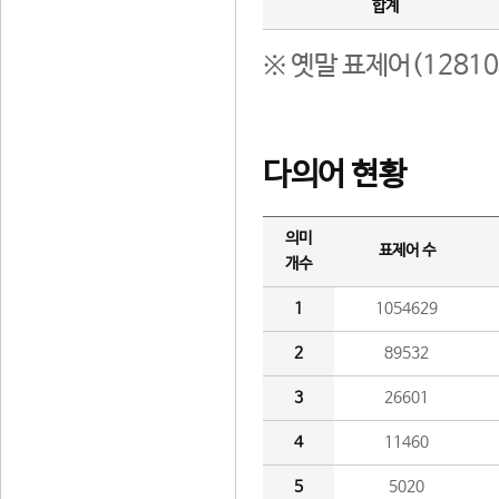
합계
※ 옛말 표제어(1281
다의어 현황
의미
표제어 수
개수
1
1054629
2
89532
3
26601
4
11460
5
5020