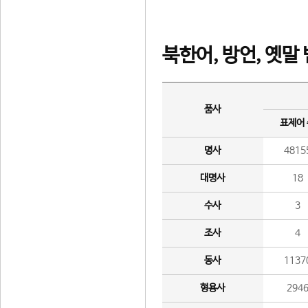
북한어, 방언, 옛말
품사
표제어
명사
4815
대명사
18
수사
3
조사
4
동사
1137
형용사
294