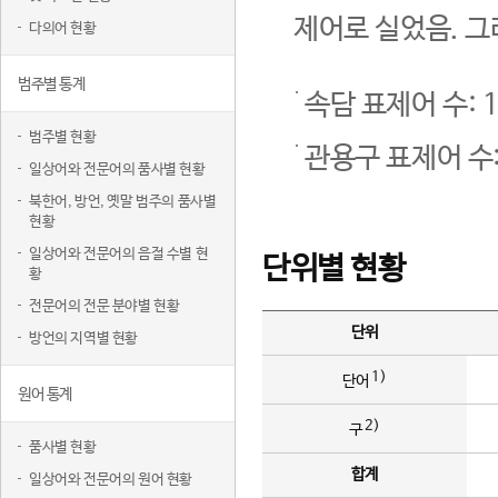
제어로 실었음. 그
다의어 현황
범주별 통계
속담 표제어 수: 1
범주별 현황
관용구 표제어 수:
일상어와 전문어의 품사별 현황
북한어, 방언, 옛말 범주의 품사별
현황
일상어와 전문어의 음절 수별 현
단위별 현황
황
전문어의 전문 분야별 현황
단위
방언의 지역별 현황
1)
단어
원어 통계
2)
구
품사별 현황
합계
일상어와 전문어의 원어 현황