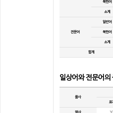
북한어
소계
일반어
전문어
북한어
소계
합계
일상어와 전문어의 
품사
표
명사
3