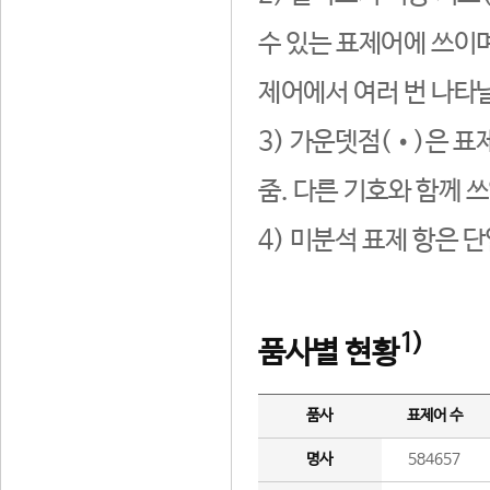
수 있는 표제어에 쓰이며
제어에서 여러 번 나타날
3) 가운뎃점(•)은 표
줌. 다른 기호와 함께 쓰
4) 미분석 표제 항은 
1)
품사별 현황
품사
표제어 수
명사
584657