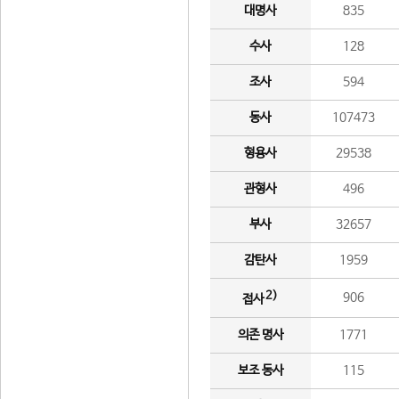
대명사
835
수사
128
조사
594
동사
107473
형용사
29538
관형사
496
부사
32657
감탄사
1959
2)
906
접사
의존 명사
1771
보조 동사
115