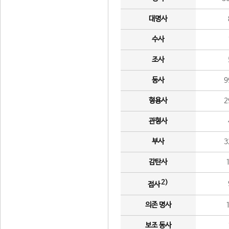
대명사
수사
조사
동사
9
형용사
2
관형사
부사
3
감탄사
2)
접사
의존 명사
보조 동사