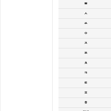
ㅃ
ㅅ
ㅆ
ㅇ
ㅈ
ㅉ
ㅊ
ㅋ
ㅌ
ㅍ
ㅎ