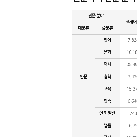
전문 분야
표제어
대분류
중분류
언어
7,32
문학
10,1
역사
35,4
인문
철학
3,43
교육
15,3
민속
6,64
인문 일반
24
법률
16,7