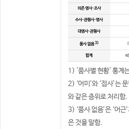
의존 명사·조사
수사·관형사·명사
대명사·관형사
3)
품사 없음
합계
4
1) '품사별 현황' 통계
2) ‘어미’와 ‘접사’
와 같은 층위로 처리함.
3) ‘품사 없음’은 ‘어
은 것을 말함.