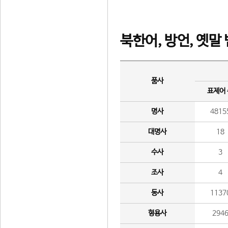
북한어, 방언, 옛말
품사
표제어
명사
4815
대명사
18
수사
3
조사
4
동사
1137
형용사
294