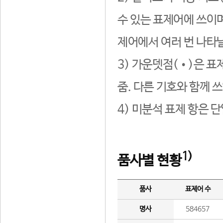
수 있는 표제어에 쓰이며
제어에서 여러 번 나타날
3) 가운뎃점(•)은 표
줌. 다른 기호와 함께 쓰
4) 미분석 표제 항은 
1)
품사별 현황
품사
표제어 수
명사
584657