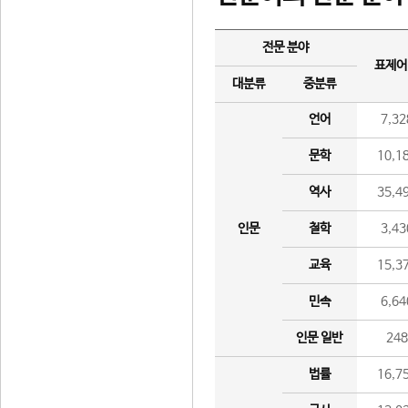
전문 분야
표제어
대분류
중분류
언어
7,32
문학
10,1
역사
35,4
인문
철학
3,43
교육
15,3
민속
6,64
인문 일반
24
법률
16,7