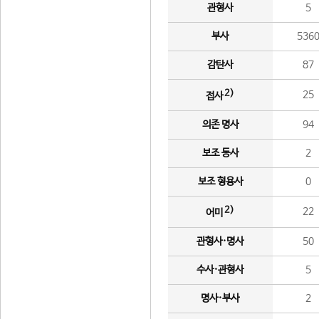
관형사
5
부사
536
감탄사
87
2)
25
접사
의존 명사
94
보조 동사
2
보조 형용사
0
2)
22
어미
관형사·명사
50
수사·관형사
5
명사·부사
2