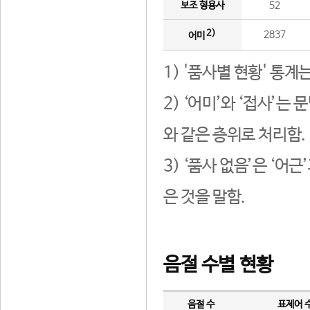
보조 형용사
52
2)
2837
어미
1) '품사별 현황' 통계
2) ‘어미’와 ‘접사’
와 같은 층위로 처리함.
3) ‘품사 없음’은 ‘어
은 것을 말함.
음절 수별 현황
음절 수
표제어 