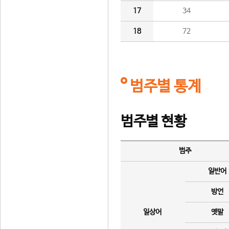
17
34
18
72
범주별 통계
범주별 현황
범주
일반어
방언
일상어
옛말