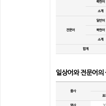
북한어
소계
일반어
전문어
북한어
소계
합계
일상어와 전문어의 
품사
표
명사
3