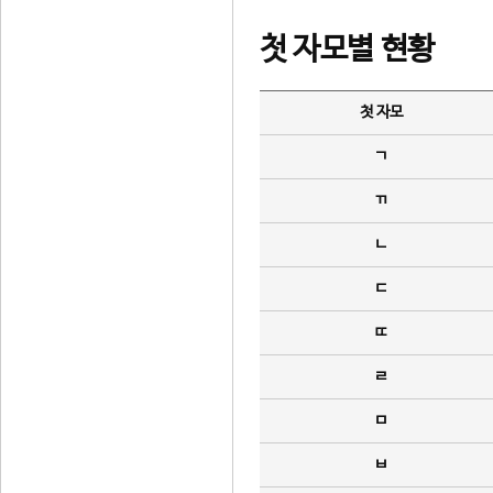
첫 자모별 현황
첫 자모
ㄱ
ㄲ
ㄴ
ㄷ
ㄸ
ㄹ
ㅁ
ㅂ