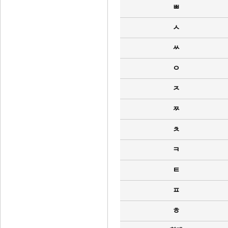
ㅃ
ㅅ
ㅆ
ㅇ
ㅈ
ㅉ
ㅊ
ㅋ
ㅌ
ㅍ
ㅎ