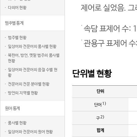
제어로 실었음. 그
다의어 현황
범주별 통계
속담 표제어 수: 1
범주별 현황
관용구 표제어 수:
일상어와 전문어의 품사별 현황
북한어, 방언, 옛말 범주의 품사별
현황
일상어와 전문어의 음절 수별 현
단위별 현황
황
전문어의 전문 분야별 현황
단위
방언의 지역별 현황
1)
단어
원어 통계
2)
구
품사별 현황
합계
일상어와 전문어의 원어 현황