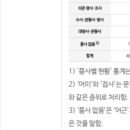
의존 명사·조사
수사·관형사·명사
대명사·관형사
3)
품사 없음
합계
4
1) '품사별 현황' 통계
2) ‘어미’와 ‘접사’
와 같은 층위로 처리함.
3) ‘품사 없음’은 ‘어
은 것을 말함.