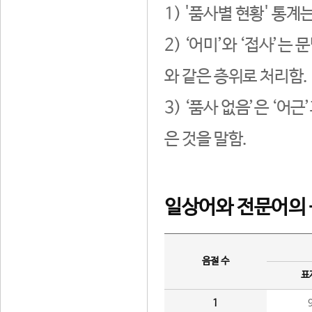
1) '품사별 현황' 통계
2) ‘어미’와 ‘접사’
와 같은 층위로 처리함.
3) ‘품사 없음’은 ‘어
은 것을 말함.
일상어와 전문어의 
음절 수
표
1