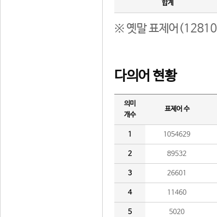
합계
※ 옛말 표제어(1281
다의어 현황
의미
표제어 수
개수
1
1054629
2
89532
3
26601
4
11460
5
5020