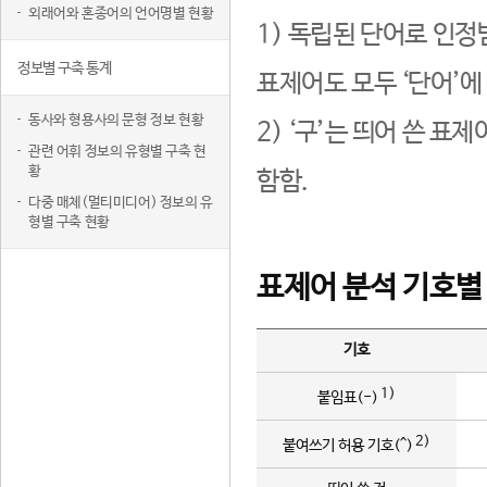
외래어와 혼종어의 언어명별 현황
1) 독립된 단어로 인정
정보별 구축 통계
표제어도 모두 ‘단어’에
동사와 형용사의 문형 정보 현황
2) ‘구’는 띄어 쓴 표
관련 어휘 정보의 유형별 구축 현
황
함함.
다중 매체(멀티미디어) 정보의 유
형별 구축 현황
표제어 분석 기호별
기호
1)
붙임표(-)
2)
붙여쓰기 허용 기호(^)