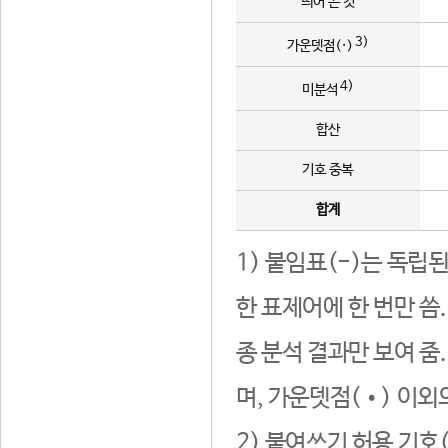
띄어 쓴 것
3)
가운뎃점(·)
4)
미분석
합산
기호 중복
합계
1) 붙임표(-)는 독립
한 표제어에 한 번만 씀
종 분석 결과만 보여 줌
며, 가운뎃점(•) 이외
2) 붙여쓰기 허용 기호