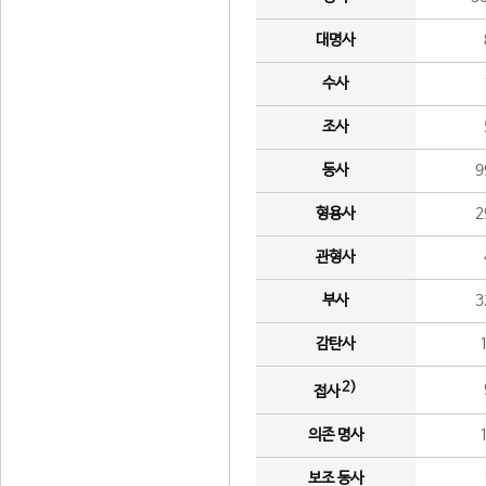
대명사
수사
조사
동사
9
형용사
2
관형사
부사
3
감탄사
2)
접사
의존 명사
보조 동사