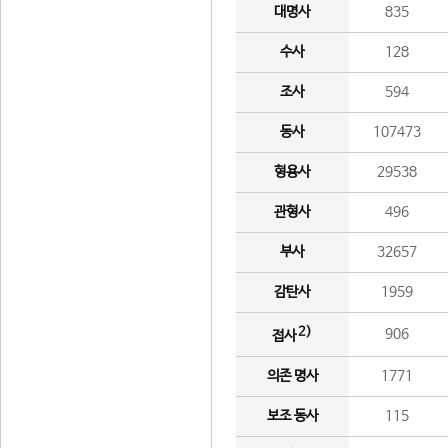
대명사
835
수사
128
조사
594
동사
107473
형용사
29538
관형사
496
부사
32657
감탄사
1959
2)
906
접사
의존 명사
1771
보조 동사
115