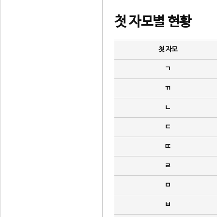
첫 자모별 현황
첫 자모
ㄱ
ㄲ
ㄴ
ㄷ
ㄸ
ㄹ
ㅁ
ㅂ