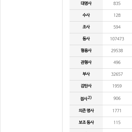
대명사
835
수사
128
조사
594
동사
107473
형용사
29538
관형사
496
부사
32657
감탄사
1959
2)
906
접사
의존 명사
1771
보조 동사
115