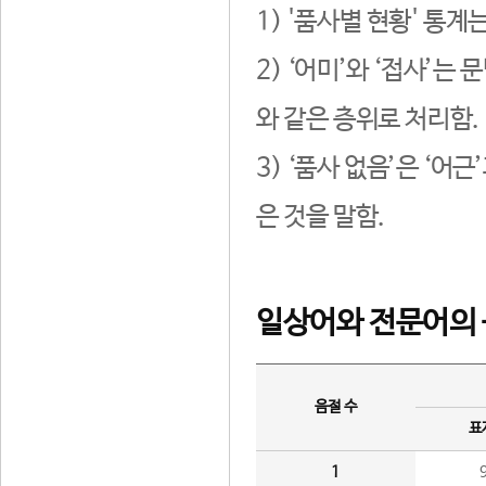
1) '품사별 현황' 통계
2) ‘어미’와 ‘접사’
와 같은 층위로 처리함.
3) ‘품사 없음’은 ‘어
은 것을 말함.
일상어와 전문어의 
음절 수
표
1