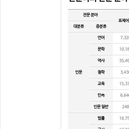
전문 분야
표제어
대분류
중분류
언어
7,32
문학
10,1
역사
35,4
인문
철학
3,43
교육
15,3
민속
6,64
인문 일반
24
법률
16,7