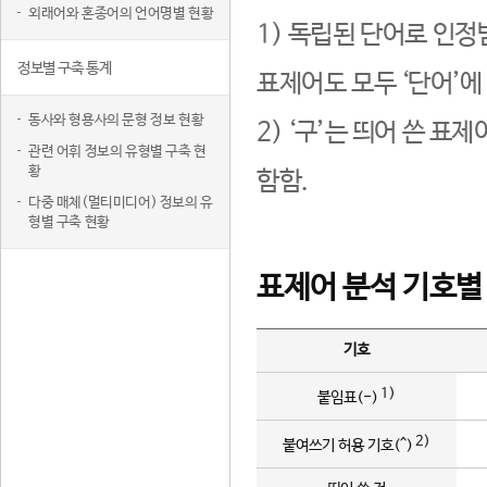
외래어와 혼종어의 언어명별 현황
1) 독립된 단어로 인정
정보별 구축 통계
표제어도 모두 ‘단어’에
동사와 형용사의 문형 정보 현황
2) ‘구’는 띄어 쓴 표
관련 어휘 정보의 유형별 구축 현
황
함함.
다중 매체(멀티미디어) 정보의 유
형별 구축 현황
표제어 분석 기호별
기호
1)
붙임표(-)
2)
붙여쓰기 허용 기호(^)