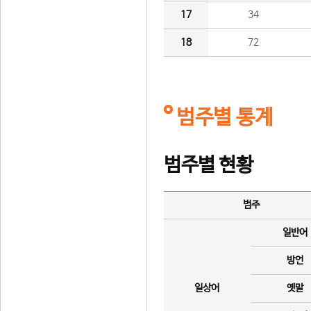
17
34
18
72
범주별 통계
범주별 현황
범주
일반어
방언
일상어
옛말