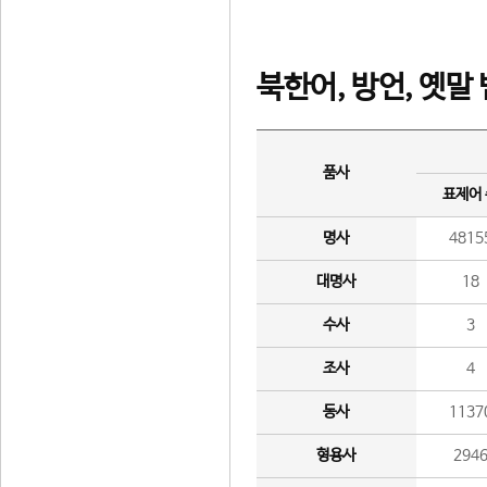
북한어, 방언, 옛말
품사
표제어
명사
4815
대명사
18
수사
3
조사
4
동사
1137
형용사
294