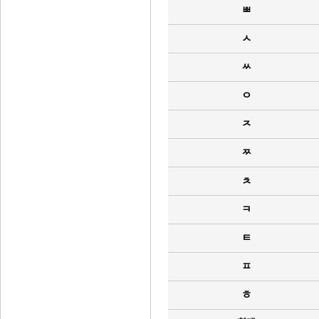
ㅃ
ㅅ
ㅆ
ㅇ
ㅈ
ㅉ
ㅊ
ㅋ
ㅌ
ㅍ
ㅎ