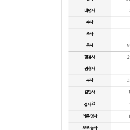
대명사
수사
조사
동사
9
형용사
2
관형사
부사
3
감탄사
2)
접사
의존 명사
보조 동사