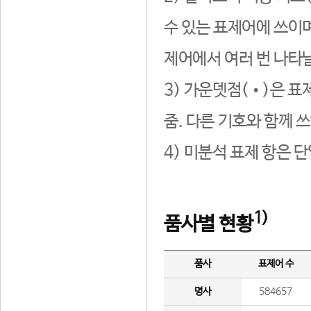
수 있는 표제어에 쓰이며
제어에서 여러 번 나타날
3) 가운뎃점(•)은 표
줌. 다른 기호와 함께 쓰
4) 미분석 표제 항은 
1)
품사별 현황
품사
표제어 수
명사
584657