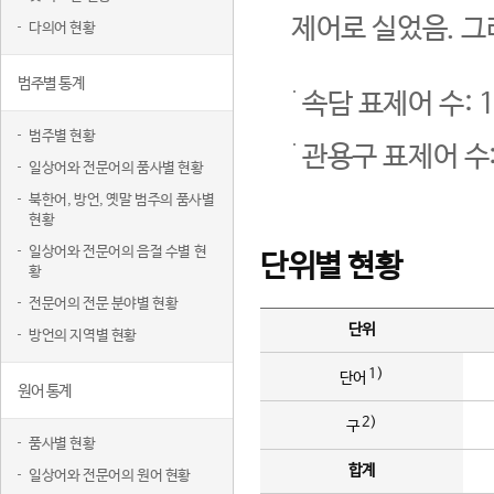
제어로 실었음. 그
다의어 현황
범주별 통계
속담 표제어 수: 1
범주별 현황
관용구 표제어 수:
일상어와 전문어의 품사별 현황
북한어, 방언, 옛말 범주의 품사별
현황
일상어와 전문어의 음절 수별 현
단위별 현황
황
전문어의 전문 분야별 현황
단위
방언의 지역별 현황
1)
단어
원어 통계
2)
구
품사별 현황
합계
일상어와 전문어의 원어 현황