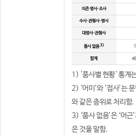
의존 명사·조사
수사·관형사·명사
대명사·관형사
3)
품사 없음
합계
4
1) '품사별 현황' 통계
2) ‘어미’와 ‘접사’
와 같은 층위로 처리함.
3) ‘품사 없음’은 ‘어
은 것을 말함.