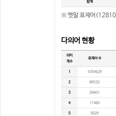
합계
※ 옛말 표제어(1281
다의어 현황
의미
표제어 수
개수
1
1054629
2
89532
3
26601
4
11460
5
5020