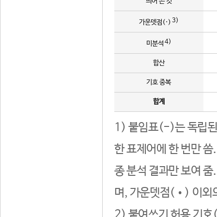
띄어 쓴 것
3)
가운뎃점(·)
4)
미분석
합산
기호 중복
합계
1) 붙임표(-)는 독립
한 표제어에 한 번만 씀
종 분석 결과만 보여 줌
며, 가운뎃점(•) 이외
2) 붙여쓰기 허용 기호