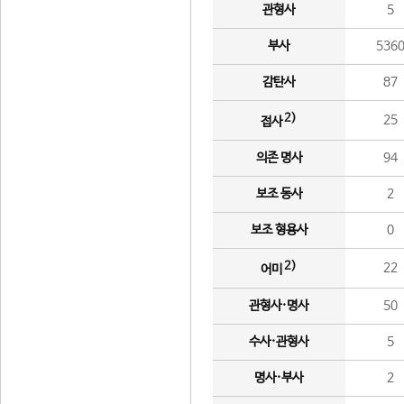
관형사
5
부사
536
감탄사
87
2)
25
접사
의존 명사
94
보조 동사
2
보조 형용사
0
2)
22
어미
관형사·명사
50
수사·관형사
5
명사·부사
2