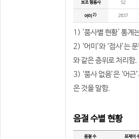
보조 형용사
52
2)
2837
어미
1) '품사별 현황' 통계
2) ‘어미’와 ‘접사’
와 같은 층위로 처리함.
3) ‘품사 없음’은 ‘어
은 것을 말함.
음절 수별 현황
음절 수
표제어 