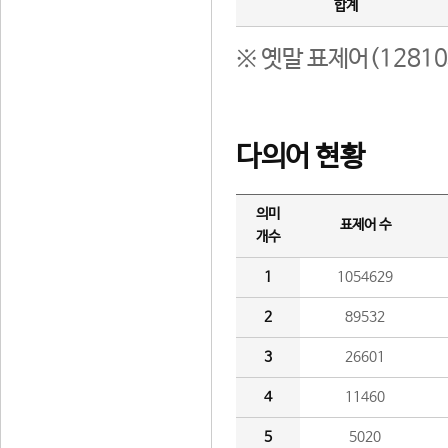
합계
※ 옛말 표제어(1281
다의어 현황
의미
표제어 수
개수
1
1054629
2
89532
3
26601
4
11460
5
5020