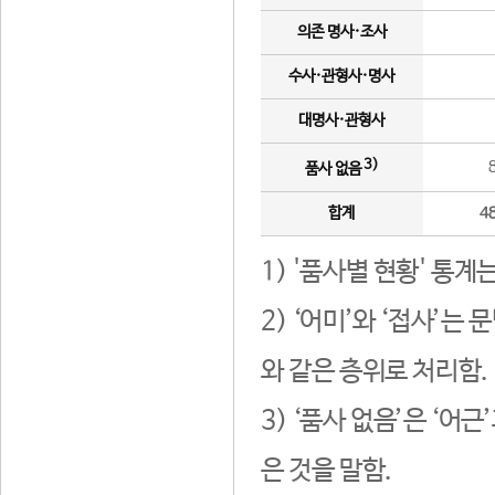
의존 명사·조사
수사·관형사·명사
대명사·관형사
3)
품사 없음
합계
4
1) '품사별 현황' 통계
2) ‘어미’와 ‘접사’
와 같은 층위로 처리함.
3) ‘품사 없음’은 ‘어
은 것을 말함.