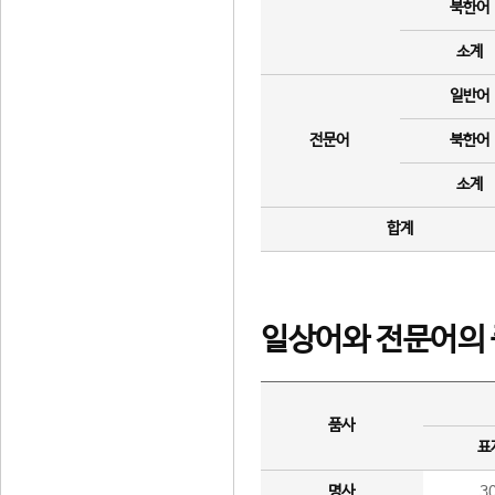
북한어
소계
일반어
전문어
북한어
소계
합계
일상어와 전문어의 
품사
표
명사
3