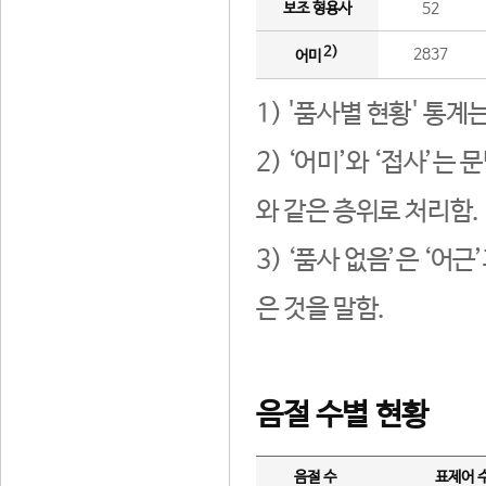
보조 형용사
52
2)
2837
어미
1) '품사별 현황' 통계
2) ‘어미’와 ‘접사’
와 같은 층위로 처리함.
3) ‘품사 없음’은 ‘어
은 것을 말함.
음절 수별 현황
음절 수
표제어 