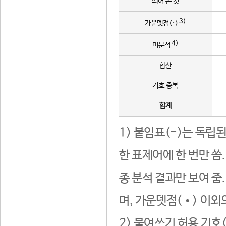
띄어 쓴 것
3)
가운뎃점(·)
4)
미분석
합산
기호 중복
합계
1) 붙임표(-)는 독립
한 표제어에 한 번만 씀
종 분석 결과만 보여 줌
며, 가운뎃점(•) 이외
2) 붙여쓰기 허용 기호