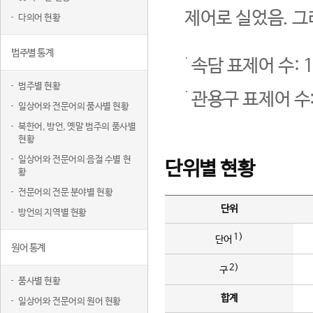
제어로 실었음. 그
다의어 현황
범주별 통계
속담 표제어 수: 1
범주별 현황
관용구 표제어 수:
일상어와 전문어의 품사별 현황
북한어, 방언, 옛말 범주의 품사별
현황
일상어와 전문어의 음절 수별 현
단위별 현황
황
전문어의 전문 분야별 현황
단위
방언의 지역별 현황
1)
단어
원어 통계
2)
구
품사별 현황
합계
일상어와 전문어의 원어 현황