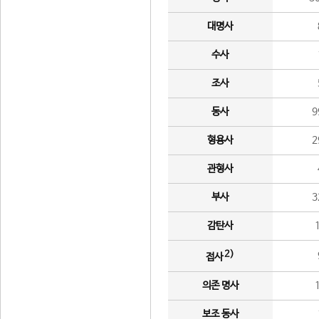
대명사
수사
조사
동사
9
형용사
2
관형사
부사
3
감탄사
2)
접사
의존 명사
보조 동사