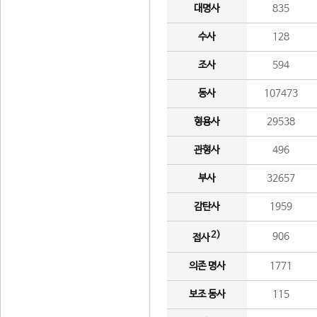
대명사
835
수사
128
조사
594
동사
107473
형용사
29538
관형사
496
부사
32657
감탄사
1959
2)
906
접사
의존 명사
1771
보조 동사
115