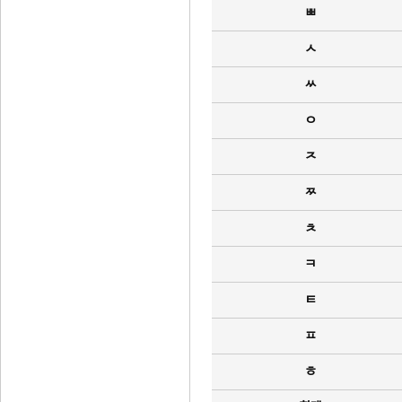
ㅃ
ㅅ
ㅆ
ㅇ
ㅈ
ㅉ
ㅊ
ㅋ
ㅌ
ㅍ
ㅎ