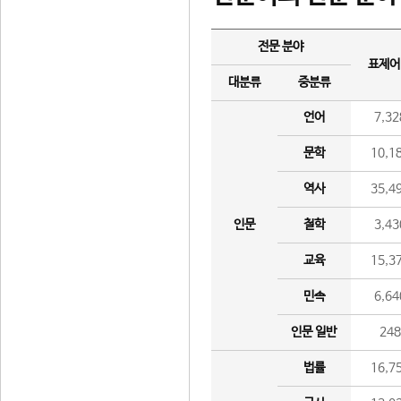
전문 분야
표제어
대분류
중분류
언어
7,32
문학
10,1
역사
35,4
인문
철학
3,43
교육
15,3
민속
6,64
인문 일반
24
법률
16,7