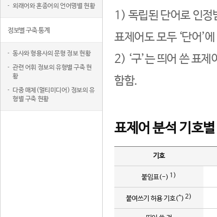
외래어와 혼종어의 언어명별 현황
1) 독립된 단어로 인정
정보별 구축 통계
표제어도 모두 ‘단어’에
동사와 형용사의 문형 정보 현황
2) ‘구’는 띄어 쓴 표
관련 어휘 정보의 유형별 구축 현
황
함함.
다중 매체(멀티미디어) 정보의 유
형별 구축 현황
표제어 분석 기호별
기호
1)
붙임표(-)
2)
붙여쓰기 허용 기호(^)