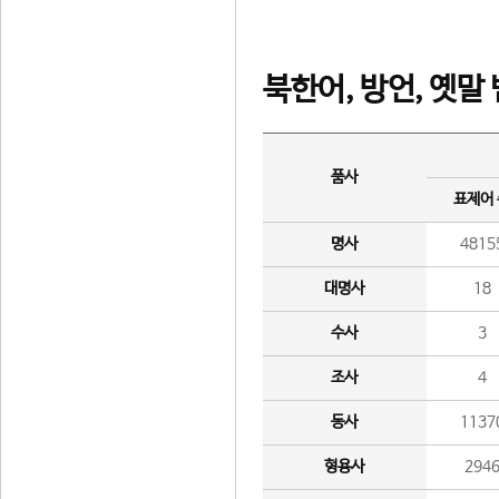
북한어, 방언, 옛말
품사
표제어
명사
4815
대명사
18
수사
3
조사
4
동사
1137
형용사
294