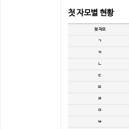
첫 자모별 현황
첫 자모
ㄱ
ㄲ
ㄴ
ㄷ
ㄸ
ㄹ
ㅁ
ㅂ