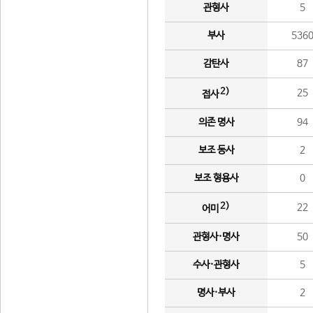
관형사
5
부사
536
감탄사
87
2)
25
접사
의존 명사
94
보조 동사
2
보조 형용사
0
2)
22
어미
관형사·명사
50
수사·관형사
5
명사·부사
2