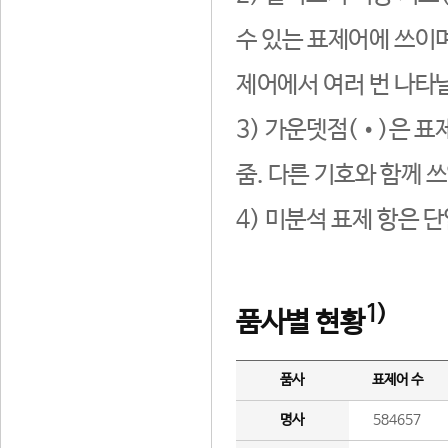
수 있는 표제어에 쓰이며
제어에서 여러 번 나타날
3) 가운뎃점(•)은 표
줌. 다른 기호와 함께 쓰
4) 미분석 표제 항은 
1)
품사별 현황
품사
표제어 수
명사
584657