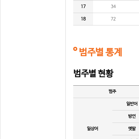
17
34
18
72
범주별 통계
범주별 현황
범주
일반어
방언
일상어
옛말