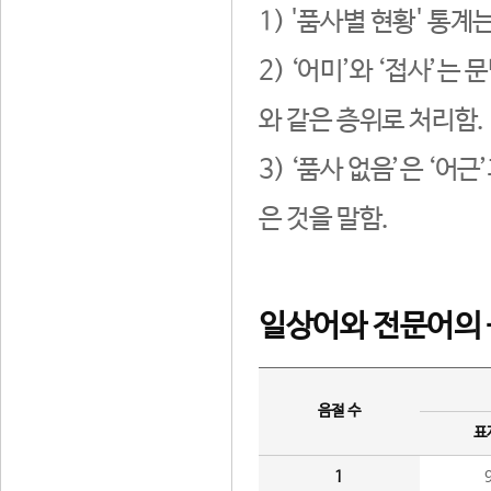
1) '품사별 현황' 통계
2) ‘어미’와 ‘접사’
와 같은 층위로 처리함.
3) ‘품사 없음’은 ‘어
은 것을 말함.
일상어와 전문어의 
음절 수
표
1