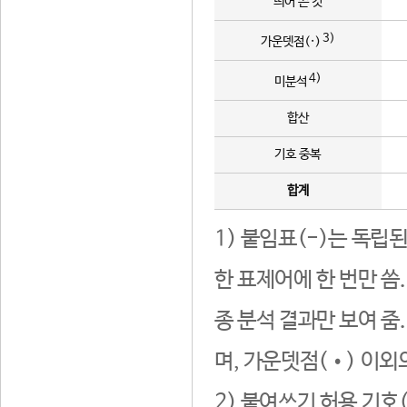
띄어 쓴 것
3)
가운뎃점(·)
4)
미분석
합산
기호 중복
합계
1) 붙임표(-)는 독립
한 표제어에 한 번만 씀
종 분석 결과만 보여 줌
며, 가운뎃점(•) 이외
2) 붙여쓰기 허용 기호