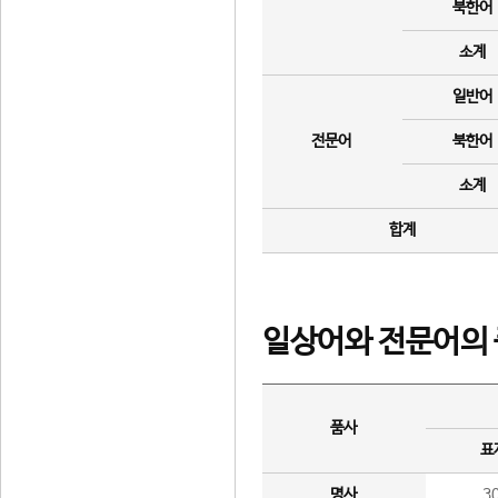
북한어
소계
일반어
전문어
북한어
소계
합계
일상어와 전문어의 
품사
표
명사
3