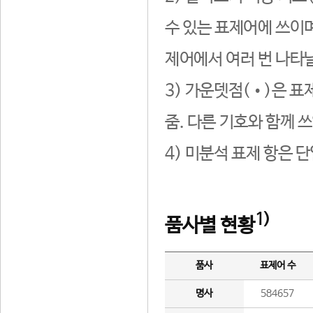
수 있는 표제어에 쓰이며
제어에서 여러 번 나타날
3) 가운뎃점(•)은 표
줌. 다른 기호와 함께 쓰
4) 미분석 표제 항은 
1)
품사별 현황
품사
표제어 수
명사
584657