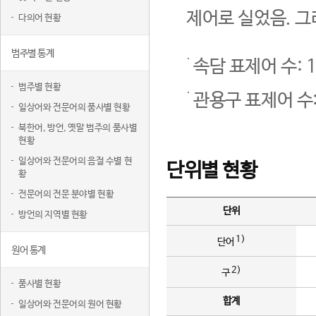
제어로 실었음. 그
다의어 현황
범주별 통계
속담 표제어 수: 1
범주별 현황
관용구 표제어 수:
일상어와 전문어의 품사별 현황
북한어, 방언, 옛말 범주의 품사별
현황
일상어와 전문어의 음절 수별 현
단위별 현황
황
전문어의 전문 분야별 현황
단위
방언의 지역별 현황
1)
단어
원어 통계
2)
구
품사별 현황
합계
일상어와 전문어의 원어 현황