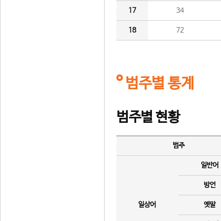
17
34
18
72
범주별 통계
범주별 현황
범주
일반어
방언
일상어
옛말