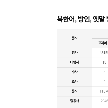
북한어, 방언, 옛말
품사
표제어
명사
4815
대명사
18
수사
3
조사
4
동사
1137
형용사
294