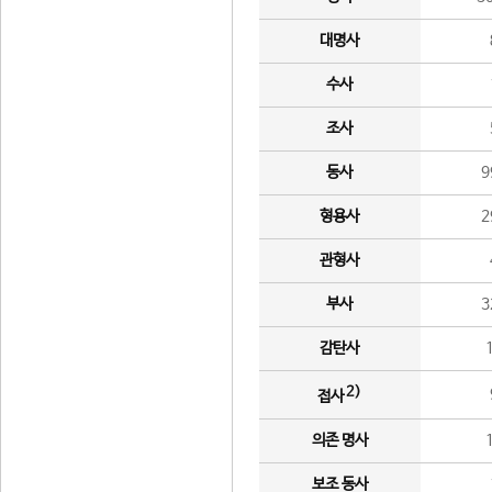
대명사
수사
조사
동사
9
형용사
2
관형사
부사
3
감탄사
2)
접사
의존 명사
보조 동사