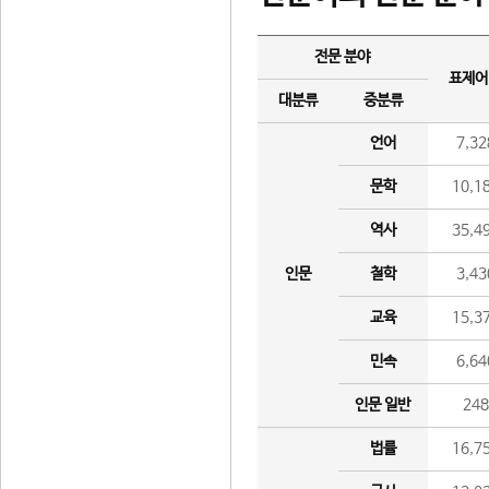
전문 분야
표제어
대분류
중분류
언어
7,32
문학
10,1
역사
35,4
인문
철학
3,43
교육
15,3
민속
6,64
인문 일반
24
법률
16,7