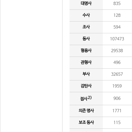
대명사
835
수사
128
조사
594
동사
107473
형용사
29538
관형사
496
부사
32657
감탄사
1959
2)
906
접사
의존 명사
1771
보조 동사
115