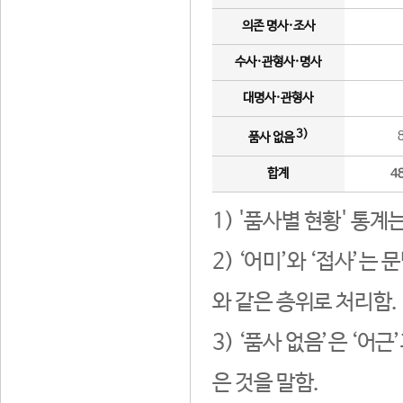
의존 명사·조사
수사·관형사·명사
대명사·관형사
3)
품사 없음
합계
4
1) '품사별 현황' 통계
2) ‘어미’와 ‘접사’
와 같은 층위로 처리함.
3) ‘품사 없음’은 ‘어
은 것을 말함.