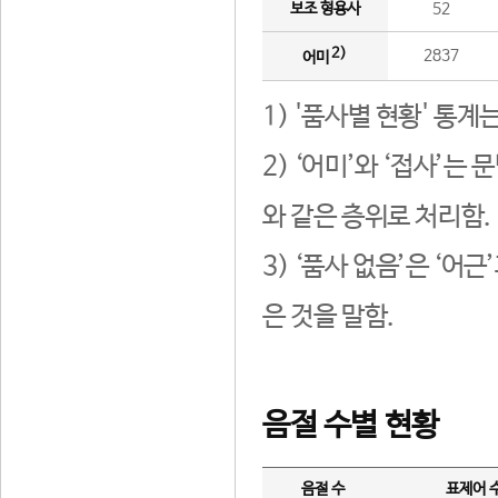
보조 형용사
52
2)
2837
어미
1) '품사별 현황' 통계
2) ‘어미’와 ‘접사’
와 같은 층위로 처리함.
3) ‘품사 없음’은 ‘어
은 것을 말함.
음절 수별 현황
음절 수
표제어 