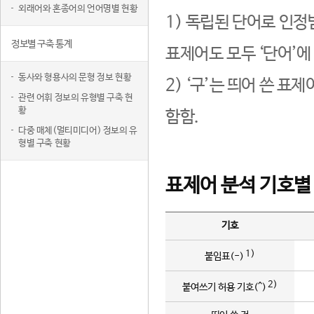
외래어와 혼종어의 언어명별 현황
1) 독립된 단어로 인정
정보별 구축 통계
표제어도 모두 ‘단어’에
동사와 형용사의 문형 정보 현황
2) ‘구’는 띄어 쓴 표
관련 어휘 정보의 유형별 구축 현
황
함함.
다중 매체(멀티미디어) 정보의 유
형별 구축 현황
표제어 분석 기호별
기호
1)
붙임표(-)
2)
붙여쓰기 허용 기호(^)