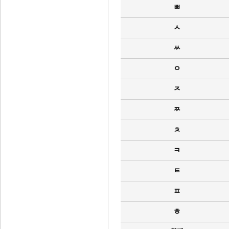
ㅃ
ㅅ
ㅆ
ㅇ
ㅈ
ㅉ
ㅊ
ㅋ
ㅌ
ㅍ
ㅎ