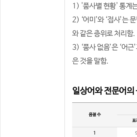
1) '품사별 현황' 통계
2) ‘어미’와 ‘접사’
와 같은 층위로 처리함.
3) ‘품사 없음’은 ‘어
은 것을 말함.
일상어와 전문어의 
음절 수
표
1