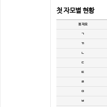
첫 자모별 현황
첫 자모
ㄱ
ㄲ
ㄴ
ㄷ
ㄸ
ㄹ
ㅁ
ㅂ