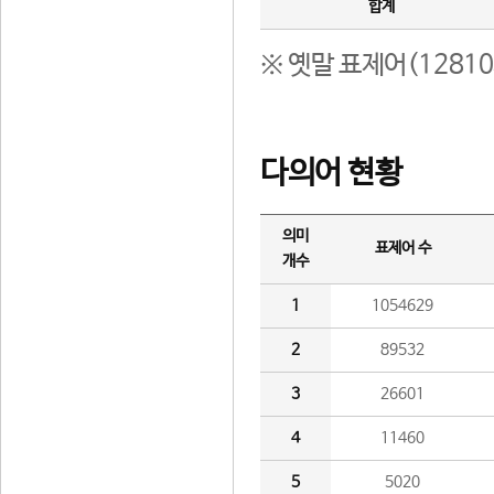
합계
※ 옛말 표제어(1281
다의어 현황
의미
표제어 수
개수
1
1054629
2
89532
3
26601
4
11460
5
5020