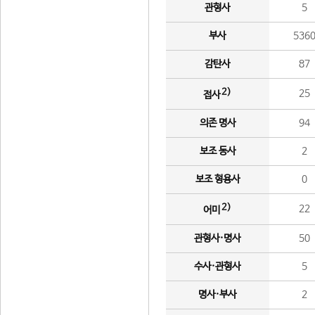
관형사
5
부사
536
감탄사
87
2)
25
접사
의존 명사
94
보조 동사
2
보조 형용사
0
2)
22
어미
관형사·명사
50
수사·관형사
5
명사·부사
2