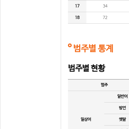
17
34
18
72
범주별 통계
범주별 현황
범주
일반어
방언
일상어
옛말