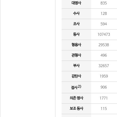
대명사
835
수사
128
조사
594
동사
107473
형용사
29538
관형사
496
부사
32657
감탄사
1959
2)
906
접사
의존 명사
1771
보조 동사
115