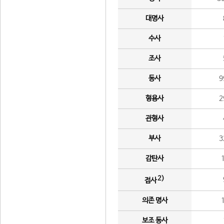
대명사
수사
조사
동사
9
형용사
2
관형사
부사
3
감탄사
2)
접사
의존 명사
보조 동사