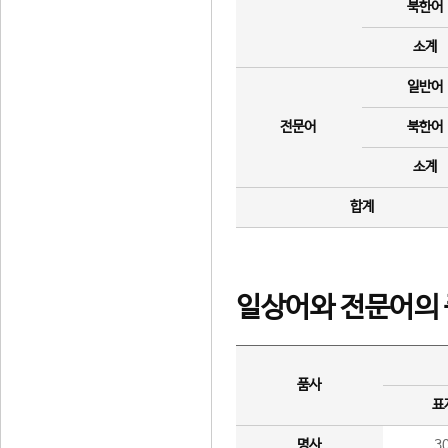
북한어
소계
일반어
전문어
북한어
소계
합계
일상어와 전문어의 
품사
표
명사
3