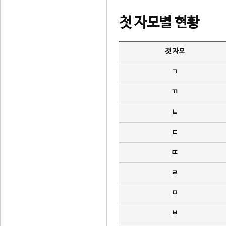
첫 자모별 현황
첫 자모
ㄱ
ㄲ
ㄴ
ㄷ
ㄸ
ㄹ
ㅁ
ㅂ