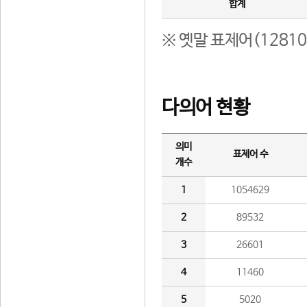
합계
※ 옛말 표제어(1281
다의어 현황
의미
표제어 수
개수
1
1054629
2
89532
3
26601
4
11460
5
5020