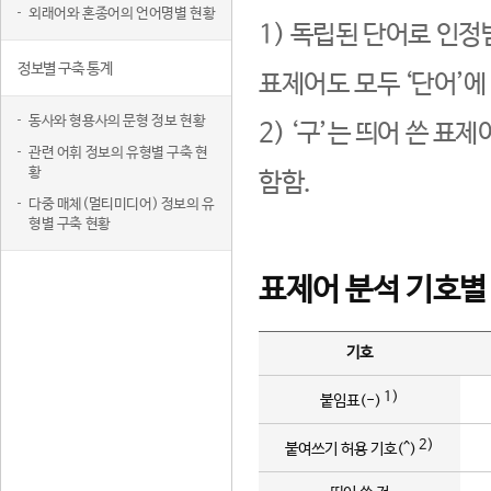
외래어와 혼종어의 언어명별 현황
1) 독립된 단어로 인정
정보별 구축 통계
표제어도 모두 ‘단어’에
동사와 형용사의 문형 정보 현황
2) ‘구’는 띄어 쓴 표
관련 어휘 정보의 유형별 구축 현
황
함함.
다중 매체(멀티미디어) 정보의 유
형별 구축 현황
표제어 분석 기호별
기호
1)
붙임표(-)
2)
붙여쓰기 허용 기호(^)