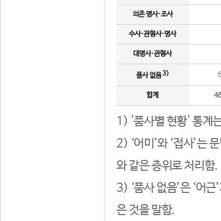
의존 명사·조사
수사·관형사·명사
대명사·관형사
3)
품사 없음
합계
4
1) '품사별 현황' 통계
2) ‘어미’와 ‘접사’
와 같은 층위로 처리함.
3) ‘품사 없음’은 ‘어
은 것을 말함.