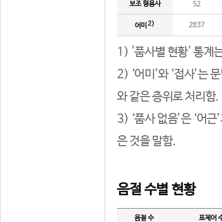
보조 형용사
52
2)
2837
어미
1) '품사별 현황' 통계
2) ‘어미’와 ‘접사’
와 같은 층위로 처리함.
3) ‘품사 없음’은 ‘어
은 것을 말함.
음절 수별 현황
음절 수
표제어 