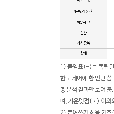
띄어 쓴 것
3)
가운뎃점(·)
4)
미분석
합산
기호 중복
합계
1) 붙임표(-)는 독립
한 표제어에 한 번만 씀
종 분석 결과만 보여 줌
며, 가운뎃점(•) 이외
2) 붙여쓰기 허용 기호