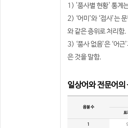
1) '품사별 현황' 통계
2) ‘어미’와 ‘접사’
와 같은 층위로 처리함.
3) ‘품사 없음’은 ‘어
은 것을 말함.
일상어와 전문어의 
음절 수
표
1