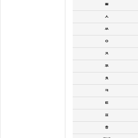
ㅃ
ㅅ
ㅆ
ㅇ
ㅈ
ㅉ
ㅊ
ㅋ
ㅌ
ㅍ
ㅎ