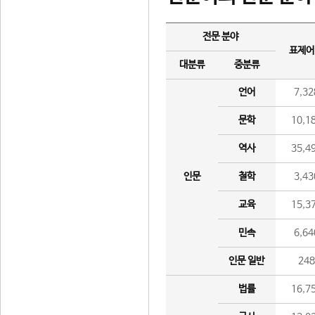
전문 분야
표제어
대분류
중분류
언어
7,32
문학
10,1
역사
35,4
인문
철학
3,43
교육
15,3
민속
6,64
인문 일반
24
법률
16,7