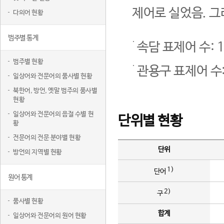
제어로 실었음. 그
다의어 현황
범주별 통계
속담 표제어 수: 1
범주별 현황
관용구 표제어 수:
일상어와 전문어의 품사별 현황
북한어, 방언, 옛말 범주의 품사별
현황
일상어와 전문어의 음절 수별 현
단위별 현황
황
전문어의 전문 분야별 현황
단위
방언의 지역별 현황
1)
단어
원어 통계
2)
구
품사별 현황
합계
일상어와 전문어의 원어 현황