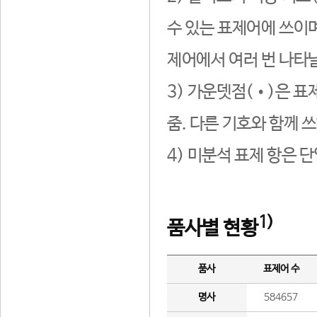
수 있는 표제어에 쓰이며
제어에서 여러 번 나타날
3) 가운뎃점(•)은 표
줌. 다른 기호와 함께 쓰
4) 미분석 표제 항은 
1)
품사별 현황
품사
표제어 수
명사
584657