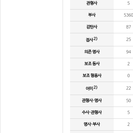
관형사
5
부사
536
감탄사
87
2)
25
접사
의존 명사
94
보조 동사
2
보조 형용사
0
2)
22
어미
관형사·명사
50
수사·관형사
5
명사·부사
2