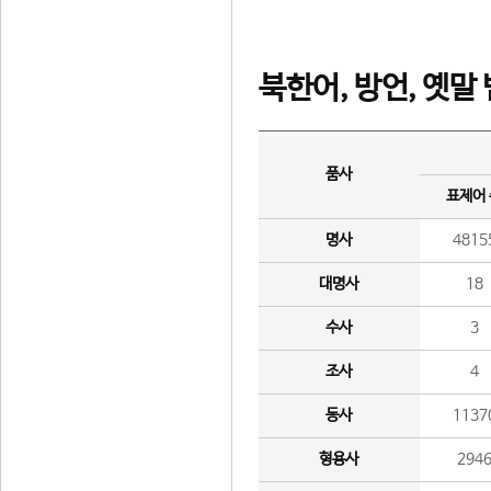
북한어, 방언, 옛말
품사
표제어
명사
4815
대명사
18
수사
3
조사
4
동사
1137
형용사
294