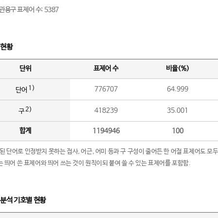
관용구 표제어 수: 5387
 현황
단위
표제어 수
비율(%)
1)
776707
64.999
단어
2)
418239
35.001
구
합계
1194946
100
립된 단어로 인정받지 못하는 접사, 어근, 어미 등과 구 구성이 줄어든 한 어절 표제어도 모두
구’는 띄어 쓴 표제어와 띄어 쓰는 것이 원칙이되 붙여 쓸 수 있는 표제어를 포함함.
 분석 기호별 현황