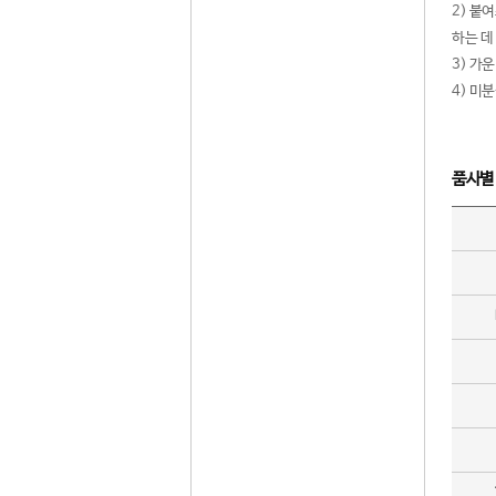
2) 붙
하는 데
3) 가
4) 미
품사별