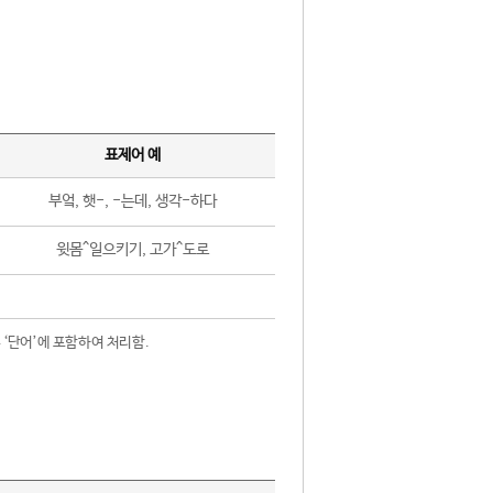
표제어 예
부엌, 햇-, -는데, 생각-하다
윗몸^일으키기, 고가^도로
 ‘단어’에 포함하여 처리함.