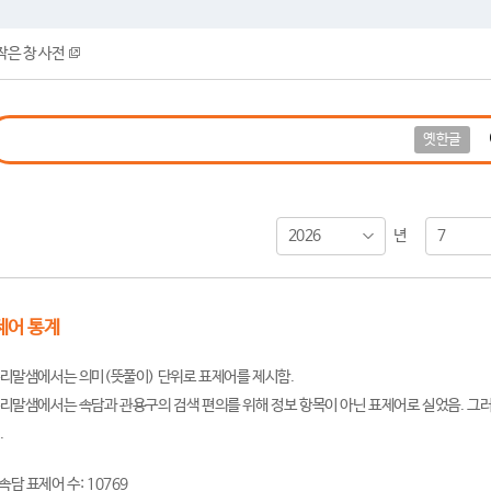
작은 창 사전
옛한글
2026
7
년
제어 통계
리말샘에서는 의미(뜻풀이) 단위로 표제어를 제시함.
리말샘에서는 속담과 관용구의 검색 편의를 위해 정보 항목이 아닌 표제어로 실었음. 그러
.
속담 표제어 수: 10769