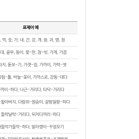
표제어 예
, 먹, 숯, 가, 내, 간, 강, 개, 광, 과, 명, 청
대, 골무, 동이, 윷-판, 참-빗, 가게, 가끔
지, 돋보-기, 가겟-집, 가까이, 가락-엿
럼-틀, 바늘-꽂이, 가까스로, 강동-대다
까이-하다, 나근-거리다, 타닥-거리다
-할아버지, 다람쥐-원숭이, 갈팡질팡-하다
들락날락-거리다, 뒤치다꺼리-하다
가들막가들막-하다, 말라깽이-꾸정모기