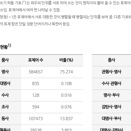
여쓰기 허용 기호(^)는 좌우의 단위를 서로 띄어 쓰는 것이 원칙이되 붙여 쓸 수 있는 표
 쓰임. 표제어에서 여러 번 나타날 수 있음.
운뎃점(•)은 표제어에서 서로 대등한 것이 병렬될 때 병렬되는 단위를 보여 줌. 다른 기호와
분석 표제 항은 단일 성분 단어이거나 북한어 등임.
1)
 현황
품사
표제어 수
비율(%)
품사
명사
584657
75.274
관형사·명사
대명사
835
0.108
수사·관형사
수사
128
0.016
명사·부사
조사
594
0.076
감탄사·명사
동사
107473
13.837
대명사·부사
형용사
29538
3.803
대명사·감탄사