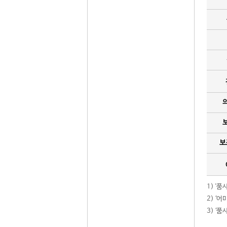
보
1) '
2) ‘
3) ‘