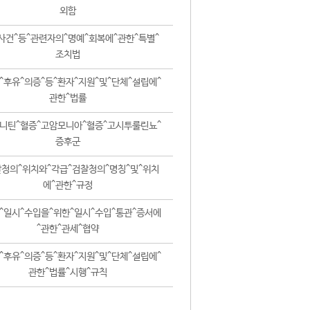
외함
사건^등^관련자의^명예^회복에^관한^특별^
조치법
^후유^의증^등^환자^지원^및^단체^설립에^
관한^법률
니틴^혈증^고암모니아^혈증^고시투룰린뇨^
증후군
청의^위치와^각급^검찰청의^명칭^및^위치
에^관한^규정
^일시^수입을^위한^일시^수입^통관^증서에
^관한^관세^협약
^후유^의증^등^환자^지원^및^단체^설립에^
관한^법률^시행^규칙