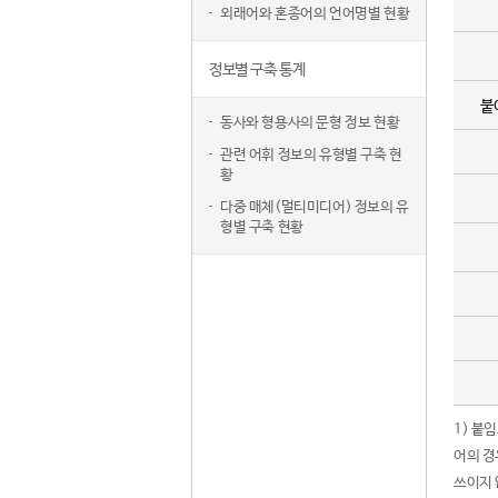
외래어와 혼종어의 언어명별 현황
정보별 구축 통계
붙
동사와 형용사의 문형 정보 현황
관련 어휘 정보의 유형별 구축 현
황
다중 매체(멀티미디어) 정보의 유
형별 구축 현황
1) 붙
어의 경
쓰이지 