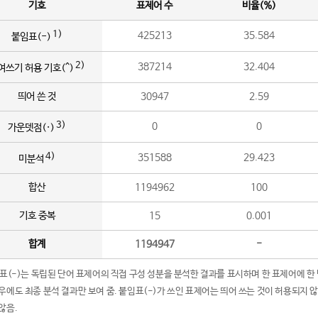
기호
표제어 수
비율(%)
1)
425213
35.584
붙임표(-)
2)
387214
32.404
여쓰기 허용 기호(^)
띄어 쓴 것
30947
2.59
3)
0
0
가운뎃점(·)
4)
351588
29.423
미분석
합산
1194962
100
기호 중복
15
0.001
합계
1194947
-
임표(-)는 독립된 단어 표제어의 직접 구성 성분을 분석한 결과를 표시하며 한 표제어에 한
우에도 최종 분석 결과만 보여 줌. 붙임표(-)가 쓰인 표제어는 띄어 쓰는 것이 허용되지 
않음.