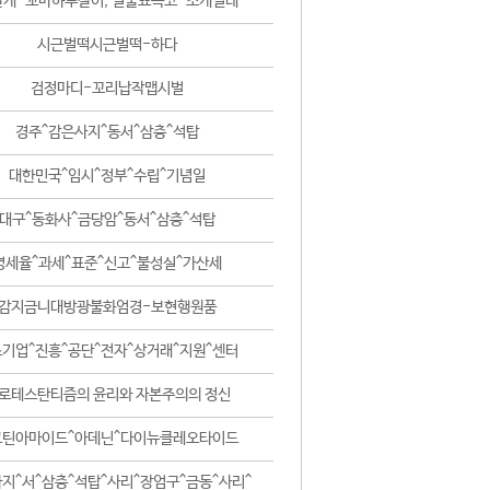
날개-꼬마하루살이, 털줄뾰족코-조개벌레
시근벌떡시근벌떡-하다
검정마디-꼬리납작맵시벌
경주^감은사지^동서^삼층^석탑
대한민국^임시^정부^수립^기념일
대구^동화사^금당암^동서^삼층^석탑
영세율^과세^표준^신고^불성실^가산세
감지금니대방광불화엄경-보현행원품
기업^진흥^공단^전자^상거래^지원^센터
로테스탄티즘의 윤리와 자본주의의 정신
코틴아마이드^아데닌^다이뉴클레오타이드
지^서^삼층^석탑^사리^장엄구^금동^사리^