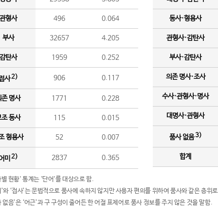
관형사
496
0.064
동사·형용사
부사
32657
4.205
관형사·감탄사
감탄사
1959
0.252
부사·감탄사
의존 명사·조사
2)
906
0.117
접사
수사·관형사·명사
의존 명사
1771
0.228
대명사·관형사
보조 동사
115
0.015
3)
조 형용사
52
0.007
품사 없음
합계
2)
2837
0.365
어미
품사별 현황' 통계는 '단어'를 대상으로 함.
어미’와 ‘접사’는 문법적으로 품사에 속하지 않지만 사용자 편의를 위하여 품사와 같은 층위로
품사 없음’은 ‘어근’과 구 구성이 줄어든 한 어절 표제어로 품사 정보를 주지 않은 것을 말함.