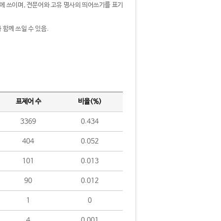
제어에 쓰이며, 전문어와 고유 명사의 띄어쓰기를 표기
 함께 쓰일 수 있음.
표제어 수
비율(%)
3369
0.434
404
0.052
101
0.013
90
0.012
1
0
4
0.001