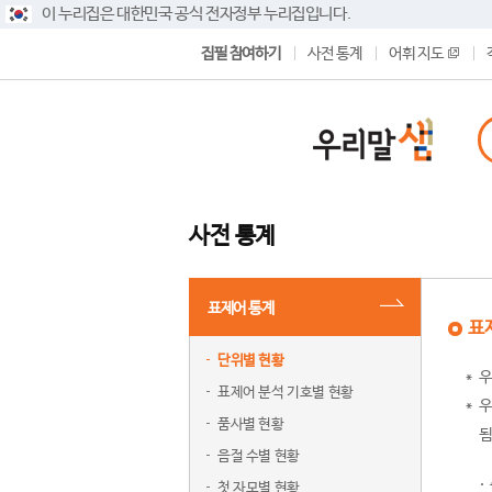
이 누리집은 대한민국 공식 전자정부 누리집입니다.
집필 참여하기
사전 통계
어휘 지도
사전 통계
표제어 통계
표
단위별 현황
우
표제어 분석 기호별 현황
우
품사별 현황
됨
음절 수별 현황
첫 자모별 현황