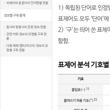
외래어와 혼종어의 언어명별 현황
1) 독립된 단어로 인정
정보별 구축 통계
표제어도 모두 ‘단어’에
동사와 형용사의 문형 정보 현황
2) ‘구’는 띄어 쓴 표
관련 어휘 정보의 유형별 구축 현
황
함함.
다중 매체(멀티미디어) 정보의 유
형별 구축 현황
표제어 분석 기호별
기호
1)
붙임표(-)
2)
붙여쓰기 허용 기호(^)