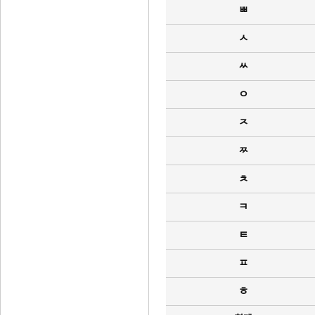
ㅃ
ㅅ
ㅆ
ㅇ
ㅈ
ㅉ
ㅊ
ㅋ
ㅌ
ㅍ
ㅎ