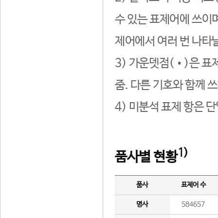
수 있는 표제어에 쓰이며
제어에서 여러 번 나타날
3) 가운뎃점(•)은 표
줌. 다른 기호와 함께 쓰
4) 미분석 표제 항은 
1)
품사별 현황
품사
표제어 수
명사
584657