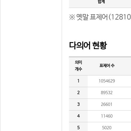
합계
※ 옛말 표제어(1281
다의어 현황
의미
표제어 수
개수
1
1054629
2
89532
3
26601
4
11460
5
5020