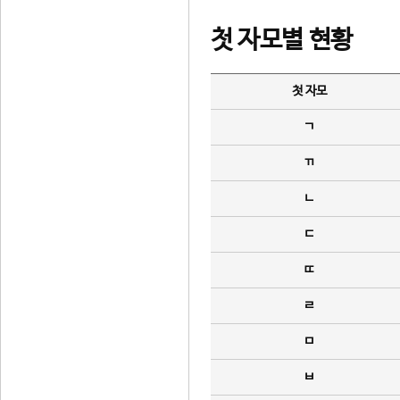
첫 자모별 현황
첫 자모
ㄱ
ㄲ
ㄴ
ㄷ
ㄸ
ㄹ
ㅁ
ㅂ