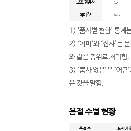
보조 형용사
52
2)
2837
어미
1) '품사별 현황' 통계
2) ‘어미’와 ‘접사’
와 같은 층위로 처리함.
3) ‘품사 없음’은 ‘어
은 것을 말함.
음절 수별 현황
음절 수
표제어 