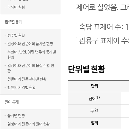
제어로 실었음. 그
다의어 현황
범주별 통계
속담 표제어 수: 1
범주별 현황
관용구 표제어 수:
일상어와 전문어의 품사별 현황
북한어, 방언, 옛말 범주의 품사별
현황
일상어와 전문어의 음절 수별 현
단위별 현황
황
전문어의 전문 분야별 현황
단위
방언의 지역별 현황
1)
단어
원어 통계
2)
구
품사별 현황
합계
일상어와 전문어의 원어 현황