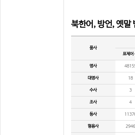
북한어, 방언, 옛말
품사
표제어
명사
4815
대명사
18
수사
3
조사
4
동사
1137
형용사
294