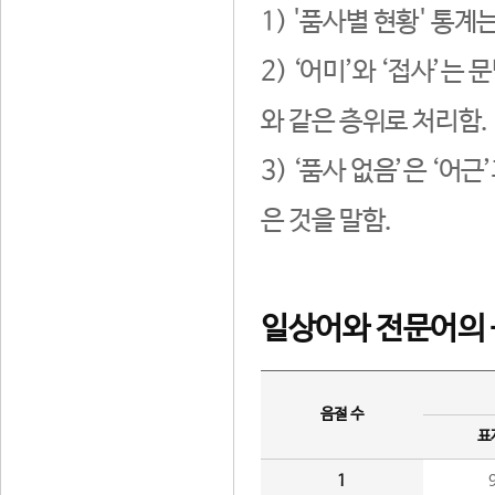
1) '품사별 현황' 통계
2) ‘어미’와 ‘접사’
와 같은 층위로 처리함.
3) ‘품사 없음’은 ‘어
은 것을 말함.
일상어와 전문어의 
음절 수
표
1