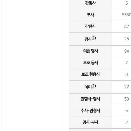
관형사
5
부사
536
감탄사
87
2)
25
접사
의존 명사
94
보조 동사
2
보조 형용사
0
2)
22
어미
관형사·명사
50
수사·관형사
5
명사·부사
2