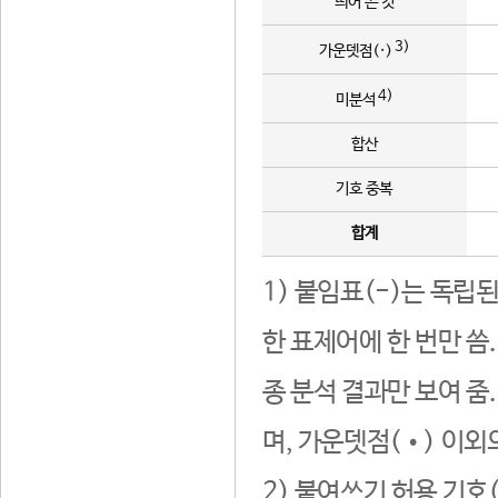
띄어 쓴 것
3)
가운뎃점(·)
4)
미분석
합산
기호 중복
합계
1) 붙임표(-)는 독립
한 표제어에 한 번만 씀
종 분석 결과만 보여 줌
며, 가운뎃점(•) 이외
2) 붙여쓰기 허용 기호