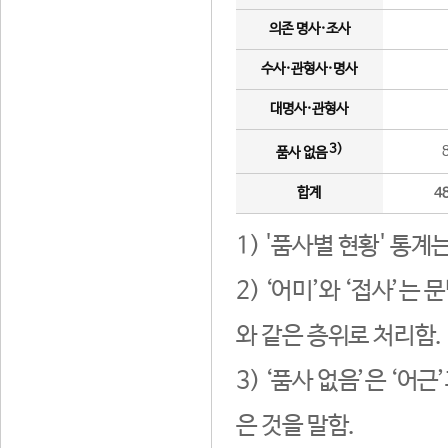
의존 명사·조사
수사·관형사·명사
대명사·관형사
3)
품사 없음
합계
4
1) '품사별 현황' 통계
2) ‘어미’와 ‘접사’
와 같은 층위로 처리함.
3) ‘품사 없음’은 ‘어
은 것을 말함.