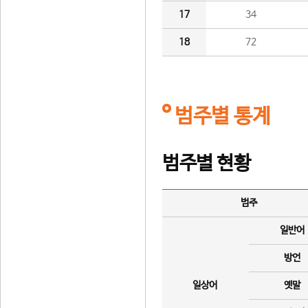
17
34
18
72
범주별 통계
범주별 현황
범주
일반어
방언
일상어
옛말