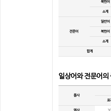
북한어
소계
일반어
전문어
북한어
소계
합계
일상어와 전문어의 
품사
표
명사
3