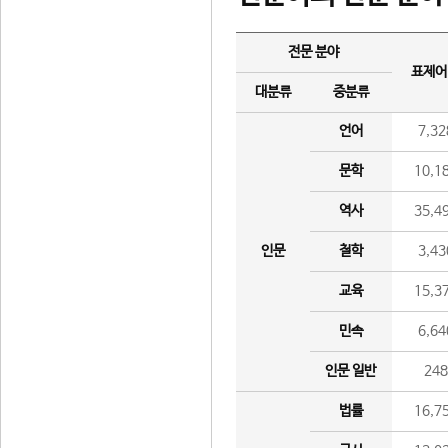
전문 분야
표제어
대분류
중분류
언어
7,32
문학
10,1
역사
35,4
인문
철학
3,43
교육
15,3
민속
6,64
인문 일반
24
법률
16,7