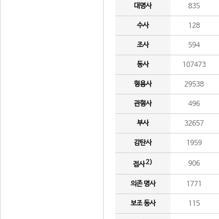
대명사
835
수사
128
조사
594
동사
107473
형용사
29538
관형사
496
부사
32657
감탄사
1959
2)
906
접사
의존 명사
1771
보조 동사
115