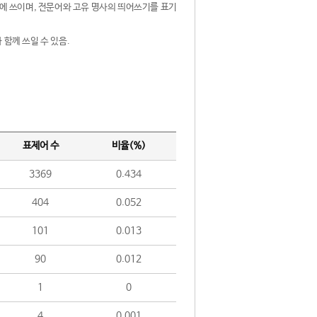
제어에 쓰이며, 전문어와 고유 명사의 띄어쓰기를 표기
 함께 쓰일 수 있음.
표제어 수
비율(%)
3369
0.434
404
0.052
101
0.013
90
0.012
1
0
4
0.001