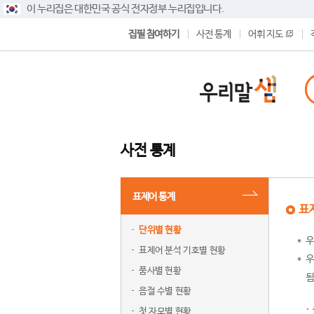
이 누리집은 대한민국 공식 전자정부 누리집입니다.
집필 참여하기
사전 통계
어휘 지도
사전 통계
표제어 통계
표
단위별 현황
우
표제어 분석 기호별 현황
우
품사별 현황
됨
음절 수별 현황
첫 자모별 현황