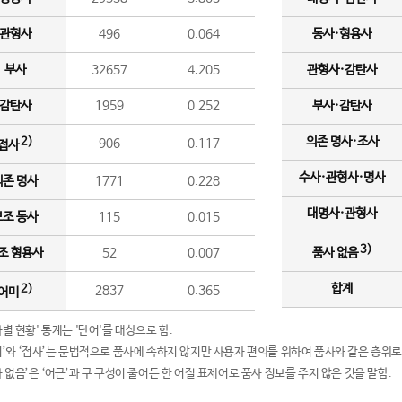
관형사
496
0.064
동사·형용사
부사
32657
4.205
관형사·감탄사
감탄사
1959
0.252
부사·감탄사
의존 명사·조사
2)
906
0.117
접사
수사·관형사·명사
의존 명사
1771
0.228
대명사·관형사
보조 동사
115
0.015
3)
조 형용사
52
0.007
품사 없음
합계
2)
2837
0.365
어미
품사별 현황' 통계는 '단어'를 대상으로 함.
어미’와 ‘접사’는 문법적으로 품사에 속하지 않지만 사용자 편의를 위하여 품사와 같은 층위로
품사 없음’은 ‘어근’과 구 구성이 줄어든 한 어절 표제어로 품사 정보를 주지 않은 것을 말함.