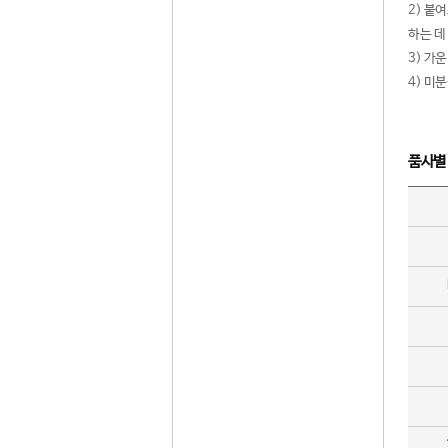
2) 붙
하는 데
3) 가
4) 미
품사별