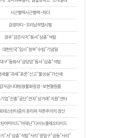
날개-꼬마하루살이, 털줄뾰족코-조개벌레
시근벌떡시근벌떡-하다
검정마디-꼬리납작맵시벌
경주^감은사지^동서^삼층^석탑
대한민국^임시^정부^수립^기념일
대구^동화사^금당암^동서^삼층^석탑
영세율^과세^표준^신고^불성실^가산세
감지금니대방광불화엄경-보현행원품
기업^진흥^공단^전자^상거래^지원^센터
로테스탄티즘의 윤리와 자본주의의 정신
코틴아마이드^아데닌^다이뉴클레오타이드
지^서^삼층^석탑^사리^장엄구^금동^사리^