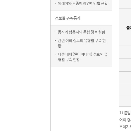
외래어와 혼종어의 언어명별 현황
정보별 구축 통계
붙
동사와 형용사의 문형 정보 현황
관련 어휘 정보의 유형별 구축 현
황
다중 매체(멀티미디어) 정보의 유
형별 구축 현황
1) 붙
어의 경
쓰이지 