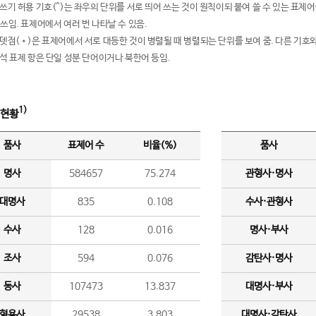
여쓰기 허용 기호(^)는 좌우의 단위를 서로 띄어 쓰는 것이 원칙이되 붙여 쓸 수 있는 표
 쓰임. 표제어에서 여러 번 나타날 수 있음.
운뎃점(•)은 표제어에서 서로 대등한 것이 병렬될 때 병렬되는 단위를 보여 줌. 다른 기호와
분석 표제 항은 단일 성분 단어이거나 북한어 등임.
1)
 현황
품사
표제어 수
비율(%)
품사
명사
584657
75.274
관형사·명사
대명사
835
0.108
수사·관형사
수사
128
0.016
명사·부사
조사
594
0.076
감탄사·명사
동사
107473
13.837
대명사·부사
형용사
29538
3.803
대명사·감탄사