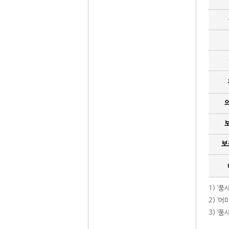
보
1) '
2) ‘
3) ‘