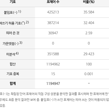
기호
표제어 수
비율(%)
1)
425213
35.584
붙임표(-)
2)
387214
32.404
여쓰기 허용 기호(^)
띄어 쓴 것
30947
2.59
3)
0
0
가운뎃점(·)
4)
351588
29.423
미분석
합산
1194962
100
기호 중복
15
0.001
합계
1194947
-
임표(-)는 독립된 단어 표제어의 직접 구성 성분을 분석한 결과를 표시하며 한 표제어에 한
우에도 최종 분석 결과만 보여 줌. 붙임표(-)가 쓰인 표제어는 띄어 쓰는 것이 허용되지 
않음.