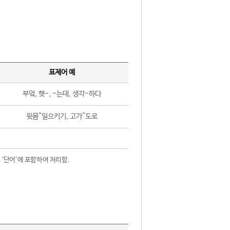
표제어 예
부엌, 햇-, -는데, 생각-하다
윗몸^일으키기, 고가^도로
 ‘단어’에 포함하여 처리함.