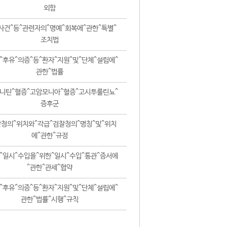
외함
사건^등^관련자의^명예^회복에^관한^특별^
조치법
^후유^의증^등^환자^지원^및^단체^설립에^
관한^법률
니틴^혈증^고암모니아^혈증^고시투룰린뇨^
증후군
청의^위치와^각급^검찰청의^명칭^및^위치
에^관한^규정
^일시^수입을^위한^일시^수입^통관^증서에
^관한^관세^협약
^후유^의증^등^환자^지원^및^단체^설립에^
관한^법률^시행^규칙