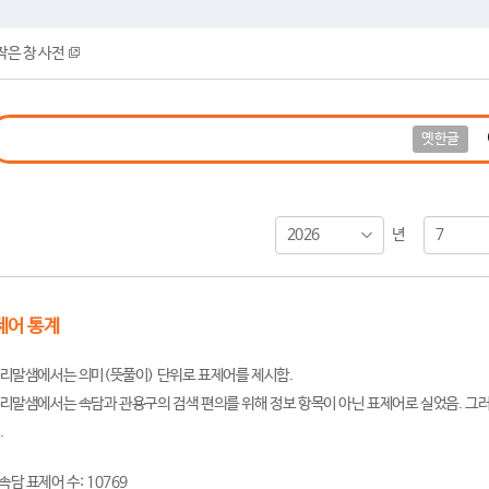
작은 창 사전
옛한글
2026
7
년
제어 통계
리말샘에서는 의미(뜻풀이) 단위로 표제어를 제시함.
리말샘에서는 속담과 관용구의 검색 편의를 위해 정보 항목이 아닌 표제어로 실었음. 그러
.
속담 표제어 수: 10769