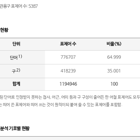
관용구 표제어 수: 5387
 현황
단위
표제어 수
비율(%)
1)
776707
64.999
단어
2)
418239
35.001
구
합계
1194946
100
립된 단어로 인정받지 못하는 접사, 어근, 어미 등과 구 구성이 줄어든 한 어절 표제어도 모두
구’는 띄어 쓴 표제어와 띄어 쓰는 것이 원칙이되 붙여 쓸 수 있는 표제어를 포함함.
 분석 기호별 현황