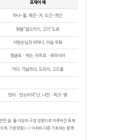
표제어 예
하나-둘, 묵은-지, 도긴-개긴
윗몸^일으키기, 고가^도로
사랑손님과 어머니, 이솝 우화
앵글로ㆍ색슨, 아프로ㆍ유라시아
가다, 가냘프다, 도라지, 고드름
망이ㆍ망소이의^난, 니만ㆍ피크-병
 번만 씀. 둘 이상의 구성 성분으로 이루어진 표제
않으며, 가운뎃점(•) 이외의 다른 기호와는 함께