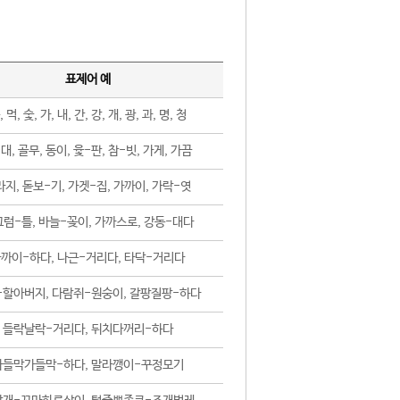
표제어 예
, 먹, 숯, 가, 내, 간, 강, 개, 광, 과, 명, 청
대, 골무, 동이, 윷-판, 참-빗, 가게, 가끔
지, 돋보-기, 가겟-집, 가까이, 가락-엿
럼-틀, 바늘-꽂이, 가까스로, 강동-대다
까이-하다, 나근-거리다, 타닥-거리다
-할아버지, 다람쥐-원숭이, 갈팡질팡-하다
들락날락-거리다, 뒤치다꺼리-하다
가들막가들막-하다, 말라깽이-꾸정모기