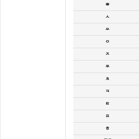
ㅃ
ㅅ
ㅆ
ㅇ
ㅈ
ㅉ
ㅊ
ㅋ
ㅌ
ㅍ
ㅎ