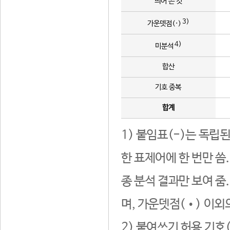
띄어 쓴 것
3)
가운뎃점(·)
4)
미분석
합산
기호 중복
합계
1) 붙임표(-)는 독립
한 표제어에 한 번만 씀
종 분석 결과만 보여 줌
며, 가운뎃점(•) 이외
2) 붙여쓰기 허용 기호