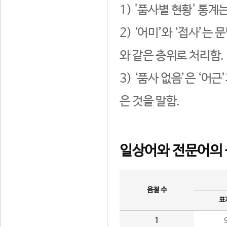
1) '품사별 현황' 통계
2) ‘어미’와 ‘접사’
와 같은 층위로 처리함.
3) ‘품사 없음’은 ‘어
은 것을 말함.
일상어와 전문어의 
음절 수
표
1