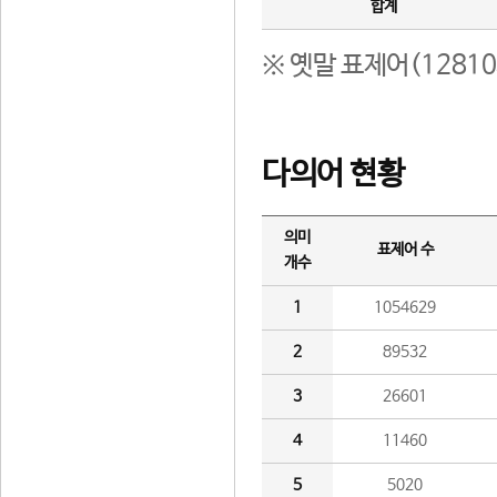
합계
※ 옛말 표제어(1281
다의어 현황
의미
표제어 수
개수
1
1054629
2
89532
3
26601
4
11460
5
5020