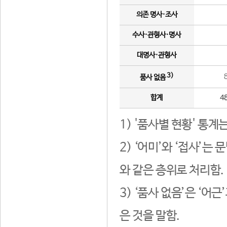
의존 명사·조사
수사·관형사·명사
대명사·관형사
3)
품사 없음
합계
4
1) '품사별 현황' 통계
2) ‘어미’와 ‘접사’
와 같은 층위로 처리함.
3) ‘품사 없음’은 ‘어
은 것을 말함.