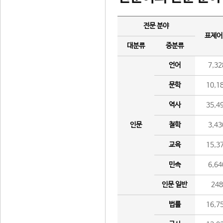
전문 분야
표제어
대분류
중분류
언어
7,32
문학
10,1
역사
35,4
인문
철학
3,43
교육
15,3
민속
6,64
인문 일반
24
법률
16,7