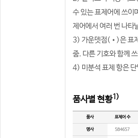
수 있는 표제어에 쓰이며
제어에서 여러 번 나타날
3) 가운뎃점(•)은 표
줌. 다른 기호와 함께 쓰
4) 미분석 표제 항은 
1)
품사별 현황
품사
표제어 수
명사
584657