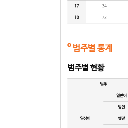
17
34
18
72
범주별 통계
범주별 현황
범주
일반어
방언
일상어
옛말