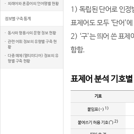
외래어와 혼종어의 언어명별 현황
1) 독립된 단어로 인정
정보별 구축 통계
표제어도 모두 ‘단어’에
동사와 형용사의 문형 정보 현황
2) ‘구’는 띄어 쓴 표
관련 어휘 정보의 유형별 구축 현
황
함함.
다중 매체(멀티미디어) 정보의 유
형별 구축 현황
표제어 분석 기호별
기호
1)
붙임표(-)
2)
붙여쓰기 허용 기호(^)