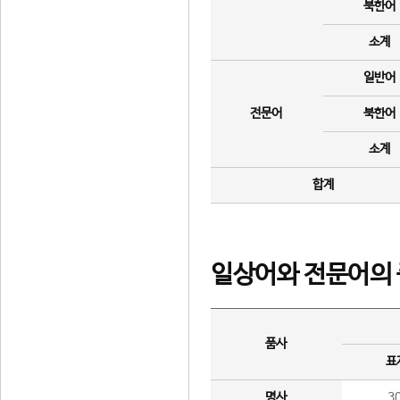
북한어
소계
일반어
전문어
북한어
소계
합계
일상어와 전문어의 
품사
표
명사
3