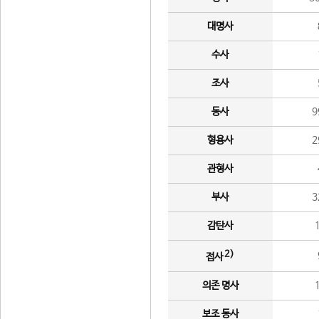
대명사
수사
조사
동사
9
형용사
2
관형사
부사
3
감탄사
2)
접사
의존 명사
보조 동사