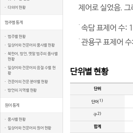
제어로 실었음. 그
다의어 현황
범주별 통계
속담 표제어 수: 1
범주별 현황
관용구 표제어 수:
일상어와 전문어의 품사별 현황
북한어, 방언, 옛말 범주의 품사별
현황
일상어와 전문어의 음절 수별 현
단위별 현황
황
전문어의 전문 분야별 현황
단위
방언의 지역별 현황
1)
단어
원어 통계
2)
구
품사별 현황
합계
일상어와 전문어의 원어 현황