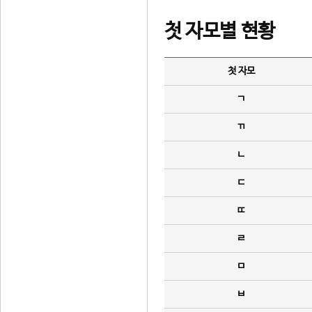
첫 자모별 현황
첫 자모
ㄱ
ㄲ
ㄴ
ㄷ
ㄸ
ㄹ
ㅁ
ㅂ