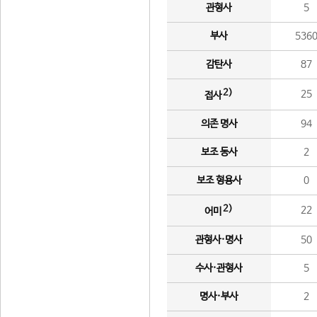
관형사
5
부사
536
감탄사
87
2)
25
접사
의존 명사
94
보조 동사
2
보조 형용사
0
2)
22
어미
관형사·명사
50
수사·관형사
5
명사·부사
2