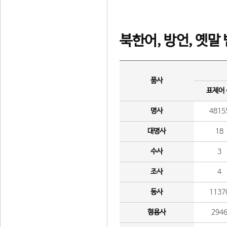
북한어, 방언, 옛말
품사
표제어
명사
4815
대명사
18
수사
3
조사
4
동사
1137
형용사
294