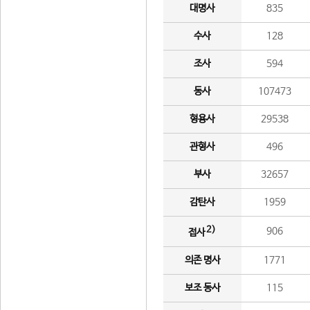
대명사
835
수사
128
조사
594
동사
107473
형용사
29538
관형사
496
부사
32657
감탄사
1959
2)
906
접사
의존 명사
1771
보조 동사
115