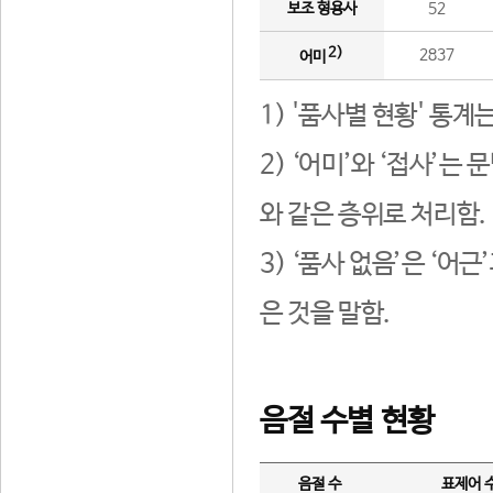
보조 형용사
52
2)
2837
어미
1) '품사별 현황' 통계
2) ‘어미’와 ‘접사’
와 같은 층위로 처리함.
3) ‘품사 없음’은 ‘어
은 것을 말함.
음절 수별 현황
음절 수
표제어 