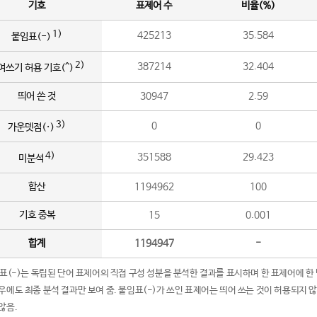
기호
표제어 수
비율(%)
1)
425213
35.584
붙임표(-)
2)
387214
32.404
여쓰기 허용 기호(^)
띄어 쓴 것
30947
2.59
3)
0
0
가운뎃점(·)
4)
351588
29.423
미분석
합산
1194962
100
기호 중복
15
0.001
합계
1194947
-
임표(-)는 독립된 단어 표제어의 직접 구성 성분을 분석한 결과를 표시하며 한 표제어에 한
우에도 최종 분석 결과만 보여 줌. 붙임표(-)가 쓰인 표제어는 띄어 쓰는 것이 허용되지 
않음.