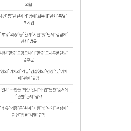
외함
사건^등^관련자의^명예^회복에^관한^특별^
조치법
^후유^의증^등^환자^지원^및^단체^설립에^
관한^법률
니틴^혈증^고암모니아^혈증^고시투룰린뇨^
증후군
청의^위치와^각급^검찰청의^명칭^및^위치
에^관한^규정
^일시^수입을^위한^일시^수입^통관^증서에
^관한^관세^협약
^후유^의증^등^환자^지원^및^단체^설립에^
관한^법률^시행^규칙