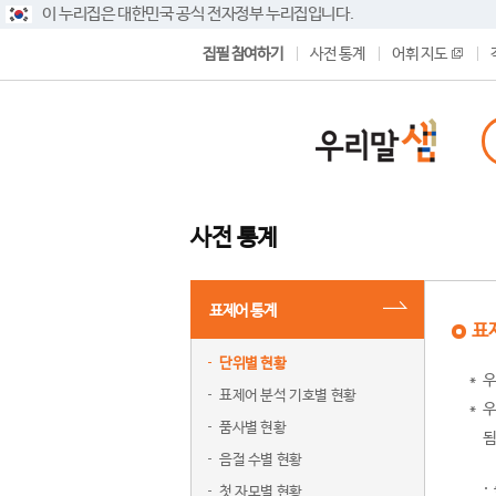
이 누리집은 대한민국 공식 전자정부 누리집입니다.
집필 참여하기
사전 통계
어휘 지도
사전 통계
표제어 통계
표
단위별 현황
우
표제어 분석 기호별 현황
우
품사별 현황
됨
음절 수별 현황
첫 자모별 현황