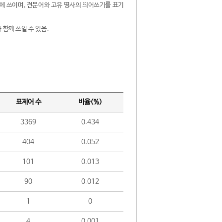
제어에 쓰이며, 전문어와 고유 명사의 띄어쓰기를 표기
 함께 쓰일 수 있음.
표제어 수
비율(%)
3369
0.434
404
0.052
101
0.013
90
0.012
1
0
4
0.001