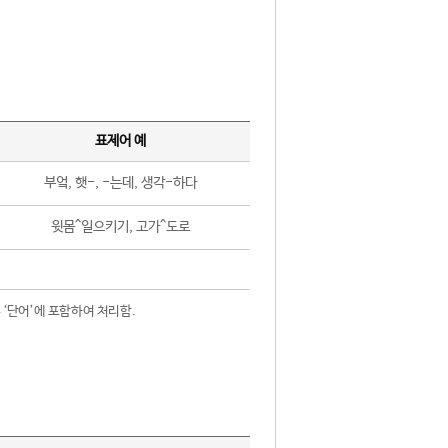
표제어 예
부엌, 햇-, -는데, 생각-하다
윗몸^일으키기, 고가^도로
 ‘단어’에 포함하여 처리함.