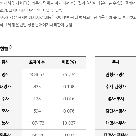
여쓰기 허용 기호(^)는 좌우의 단위를 서로 띄어 쓰는 것이 원칙이되 붙여 쓸 수 있는 표
 쓰임. 표제어에서 여러 번 나타날 수 있음.
운뎃점(•)은 표제어에서 서로 대등한 것이 병렬될 때 병렬되는 단위를 보여 줌. 다른 기호와
분석 표제 항은 단일 성분 단어이거나 북한어 등임.
1)
 현황
품사
표제어 수
비율(%)
품사
명사
584657
75.274
관형사·명사
대명사
835
0.108
수사·관형사
수사
128
0.016
명사·부사
조사
594
0.076
감탄사·명사
동사
107473
13.837
대명사·부사
형용사
29538
3.803
대명사·감탄사