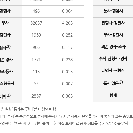
관형사
496
0.064
동사·형용사
부사
32657
4.205
관형사·감탄사
감탄사
1959
0.252
부사·감탄사
의존 명사·조사
2)
906
0.117
접사
수사·관형사·명사
의존 명사
1771
0.228
대명사·관형사
보조 동사
115
0.015
3)
조 형용사
52
0.007
품사 없음
합계
2)
2837
0.365
어미
품사별 현황' 통계는 '단어'를 대상으로 함.
어미’와 ‘접사’는 문법적으로 품사에 속하지 않지만 사용자 편의를 위하여 품사와 같은 층위로
품사 없음’은 ‘어근’과 구 구성이 줄어든 한 어절 표제어로 품사 정보를 주지 않은 것을 말함.