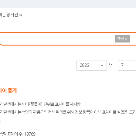
작은 창 사전
옛한글
2026
7
년
제어 통계
리말샘에서는 의미(뜻풀이) 단위로 표제어를 제시함.
리말샘에서는 속담과 관용구의 검색 편의를 위해 정보 항목이 아닌 표제어로 실었음. 그러
.
속담 표제어 수: 10769