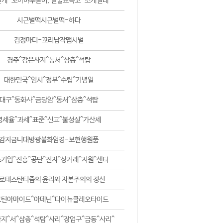
날개-꼬마하루살이, 털줄뾰족코-조개벌레
시근벌떡시근벌떡-하다
검정마디-꼬리납작맵시벌
경주^감은사지^동서^삼층^석탑
대한민국^임시^정부^수립^기념일
대구^동화사^금당암^동서^삼층^석탑
영세율^과세^표준^신고^불성실^가산세
감지금니대방광불화엄경-보현행원품
기업^진흥^공단^전자^상거래^지원^센터
로테스탄티즘의 윤리와 자본주의의 정신
코틴아마이드^아데닌^다이뉴클레오타이드
지^서^삼층^석탑^사리^장엄구^금동^사리^