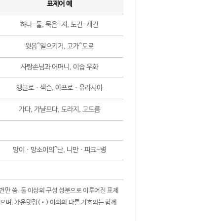
표제어 예
하나-둘, 묵은-지, 도긴-개긴
윗몸^일으키기, 고가^도로
사랑손님과 어머니, 이솝 우화
앵글로ㆍ색슨, 아프로ㆍ유라시아
가다, 가냘프다, 도라지, 고드름
망이ㆍ망소이의^난, 니만ㆍ피크-병
 번만 씀. 둘 이상의 구성 성분으로 이루어진 표제
않으며, 가운뎃점(•) 이외의 다른 기호와는 함께