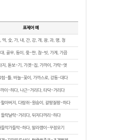
표제어 예
, 먹, 숯, 가, 내, 간, 강, 개, 광, 과, 명, 청
대, 골무, 동이, 윷-판, 참-빗, 가게, 가끔
지, 돋보-기, 가겟-집, 가까이, 가락-엿
럼-틀, 바늘-꽂이, 가까스로, 강동-대다
까이-하다, 나근-거리다, 타닥-거리다
-할아버지, 다람쥐-원숭이, 갈팡질팡-하다
들락날락-거리다, 뒤치다꺼리-하다
가들막가들막-하다, 말라깽이-꾸정모기