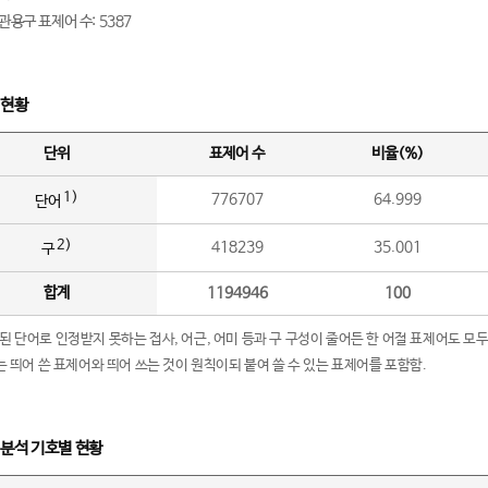
관용구 표제어 수: 5387
 현황
단위
표제어 수
비율(%)
1)
776707
64.999
단어
2)
418239
35.001
구
합계
1194946
100
립된 단어로 인정받지 못하는 접사, 어근, 어미 등과 구 구성이 줄어든 한 어절 표제어도 모두
구’는 띄어 쓴 표제어와 띄어 쓰는 것이 원칙이되 붙여 쓸 수 있는 표제어를 포함함.
 분석 기호별 현황