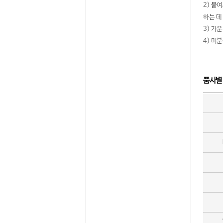
2) 붙
하는 데
3) 가
4) 미
품사별