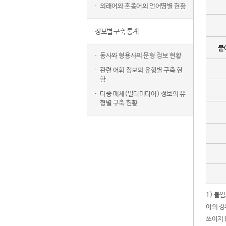
외래어와 혼종어의 언어명별 현황
정보별 구축 통계
붙
동사와 형용사의 문형 정보 현황
관련 어휘 정보의 유형별 구축 현
황
다중 매체(멀티미디어) 정보의 유
형별 구축 현황
1) 붙
어의 경
쓰이지 