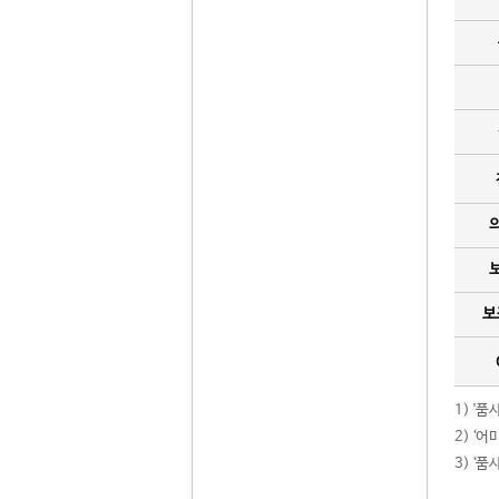
보
1) '
2) ‘
3) ‘