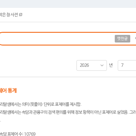
작은 창 사전
옛한글
2026
7
년
제어 통계
리말샘에서는 의미(뜻풀이) 단위로 표제어를 제시함.
리말샘에서는 속담과 관용구의 검색 편의를 위해 정보 항목이 아닌 표제어로 실었음. 그러
.
속담 표제어 수: 10769