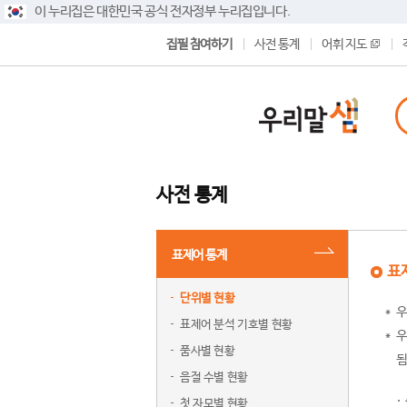
이 누리집은 대한민국 공식 전자정부 누리집입니다.
집필 참여하기
사전 통계
어휘 지도
사전 통계
표제어 통계
표
단위별 현황
우
표제어 분석 기호별 현황
우
품사별 현황
됨
음절 수별 현황
첫 자모별 현황