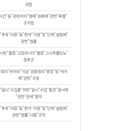
외함
사건^등^관련자의^명예^회복에^관한^특별^
조치법
^후유^의증^등^환자^지원^및^단체^설립에^
관한^법률
니틴^혈증^고암모니아^혈증^고시투룰린뇨^
증후군
청의^위치와^각급^검찰청의^명칭^및^위치
에^관한^규정
^일시^수입을^위한^일시^수입^통관^증서에
^관한^관세^협약
^후유^의증^등^환자^지원^및^단체^설립에^
관한^법률^시행^규칙