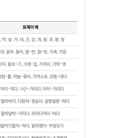
표제어 예
, 먹, 숯, 가, 내, 간, 강, 개, 광, 과, 명, 청
대, 골무, 동이, 윷-판, 참-빗, 가게, 가끔
지, 돋보-기, 가겟-집, 가까이, 가락-엿
럼-틀, 바늘-꽂이, 가까스로, 강동-대다
까이-하다, 나근-거리다, 타닥-거리다
-할아버지, 다람쥐-원숭이, 갈팡질팡-하다
들락날락-거리다, 뒤치다꺼리-하다
가들막가들막-하다, 말라깽이-꾸정모기