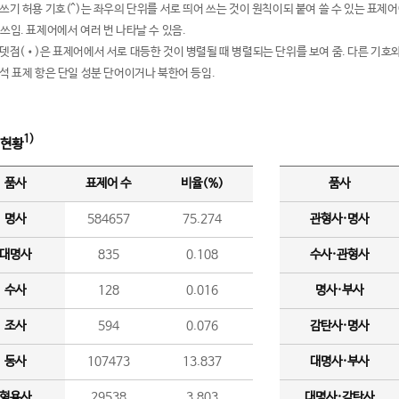
여쓰기 허용 기호(^)는 좌우의 단위를 서로 띄어 쓰는 것이 원칙이되 붙여 쓸 수 있는 표
 쓰임. 표제어에서 여러 번 나타날 수 있음.
운뎃점(•)은 표제어에서 서로 대등한 것이 병렬될 때 병렬되는 단위를 보여 줌. 다른 기호와
분석 표제 항은 단일 성분 단어이거나 북한어 등임.
1)
 현황
품사
표제어 수
비율(%)
품사
명사
584657
75.274
관형사·명사
대명사
835
0.108
수사·관형사
수사
128
0.016
명사·부사
조사
594
0.076
감탄사·명사
동사
107473
13.837
대명사·부사
형용사
29538
3.803
대명사·감탄사