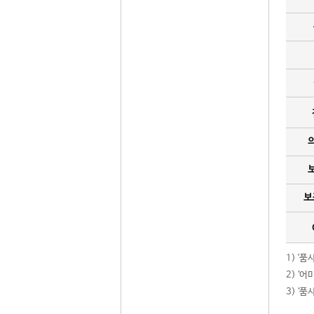
보
1) '
2) ‘
3) ‘