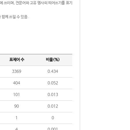
제어에 쓰이며, 전문어와 고유 명사의 띄어쓰기를 표기
 함께 쓰일 수 있음.
표제어 수
비율(%)
3369
0.434
404
0.052
101
0.013
90
0.012
1
0
4
0.001