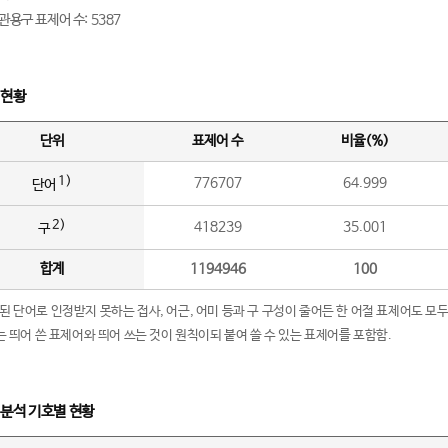
관용구 표제어 수: 5387
 현황
단위
표제어 수
비율(%)
1)
776707
64.999
단어
2)
418239
35.001
구
합계
1194946
100
립된 단어로 인정받지 못하는 접사, 어근, 어미 등과 구 구성이 줄어든 한 어절 표제어도 모두
구’는 띄어 쓴 표제어와 띄어 쓰는 것이 원칙이되 붙여 쓸 수 있는 표제어를 포함함.
 분석 기호별 현황