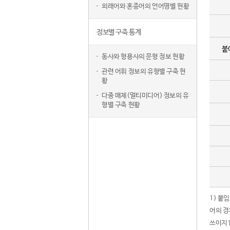
외래어와 혼종어의 언어명별 현황
정보별 구축 통계
붙
동사와 형용사의 문형 정보 현황
관련 어휘 정보의 유형별 구축 현
황
다중 매체(멀티미디어) 정보의 유
형별 구축 현황
1) 붙
어의 경
쓰이지 