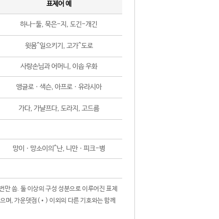
표제어 예
하나-둘, 묵은-지, 도긴-개긴
윗몸^일으키기, 고가^도로
사랑손님과 어머니, 이솝 우화
앵글로ㆍ색슨, 아프로ㆍ유라시아
가다, 가냘프다, 도라지, 고드름
망이ㆍ망소이의^난, 니만ㆍ피크-병
 번만 씀. 둘 이상의 구성 성분으로 이루어진 표제
않으며, 가운뎃점(•) 이외의 다른 기호와는 함께