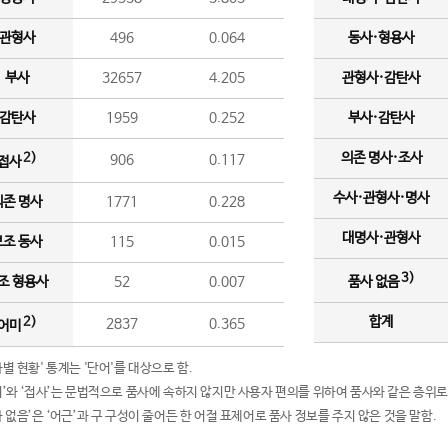
관형사
496
0.064
동사·형용사
부사
32657
4.205
관형사·감탄사
감탄사
1959
0.252
부사·감탄사
의존 명사·조사
2)
906
0.117
접사
수사·관형사·명사
의존 명사
1771
0.228
대명사·관형사
보조 동사
115
0.015
3)
조 형용사
52
0.007
품사 없음
합계
2)
2837
0.365
어미
품사별 현황' 통계는 '단어'를 대상으로 함.
어미’와 ‘접사’는 문법적으로 품사에 속하지 않지만 사용자 편의를 위하여 품사와 같은 층위로
품사 없음’은 ‘어근’과 구 구성이 줄어든 한 어절 표제어로 품사 정보를 주지 않은 것을 말함.