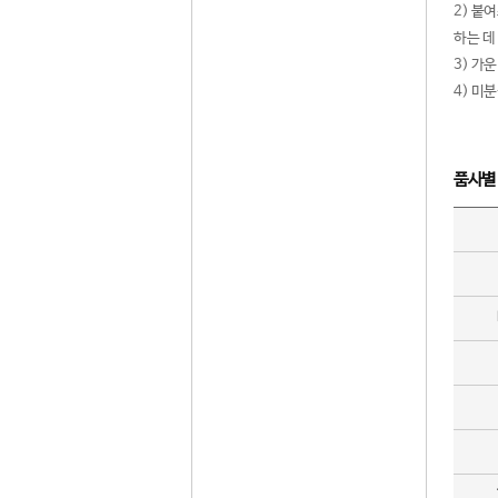
2) 붙
하는 데
3) 가
4) 미
품사별