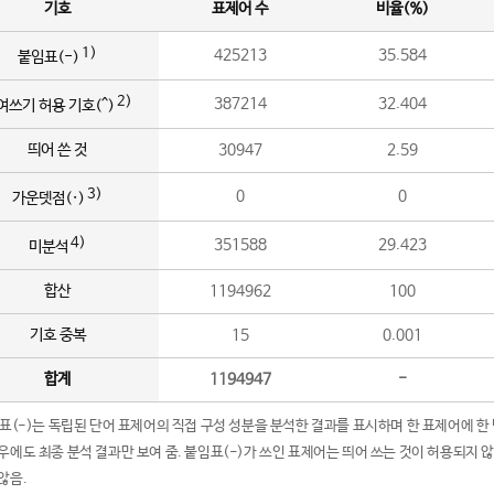
기호
표제어 수
비율(%)
1)
425213
35.584
붙임표(-)
2)
387214
32.404
여쓰기 허용 기호(^)
띄어 쓴 것
30947
2.59
3)
0
0
가운뎃점(·)
4)
351588
29.423
미분석
합산
1194962
100
기호 중복
15
0.001
합계
1194947
-
임표(-)는 독립된 단어 표제어의 직접 구성 성분을 분석한 결과를 표시하며 한 표제어에 한
우에도 최종 분석 결과만 보여 줌. 붙임표(-)가 쓰인 표제어는 띄어 쓰는 것이 허용되지 
않음.