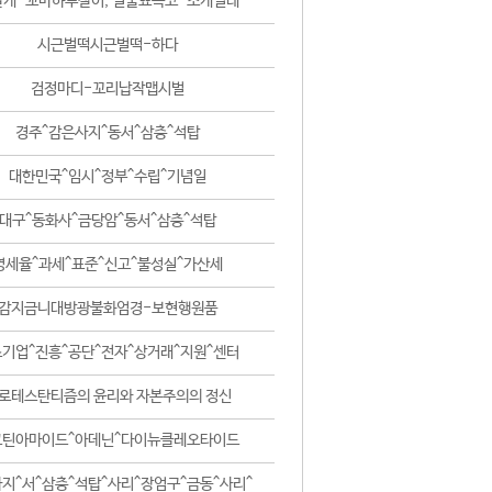
날개-꼬마하루살이, 털줄뾰족코-조개벌레
시근벌떡시근벌떡-하다
검정마디-꼬리납작맵시벌
경주^감은사지^동서^삼층^석탑
대한민국^임시^정부^수립^기념일
대구^동화사^금당암^동서^삼층^석탑
영세율^과세^표준^신고^불성실^가산세
감지금니대방광불화엄경-보현행원품
기업^진흥^공단^전자^상거래^지원^센터
로테스탄티즘의 윤리와 자본주의의 정신
코틴아마이드^아데닌^다이뉴클레오타이드
지^서^삼층^석탑^사리^장엄구^금동^사리^