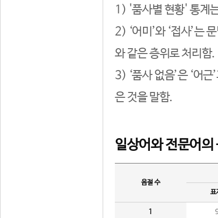
1) '품사별 현황' 통계
2) ‘어미’와 ‘접사’
와 같은 층위로 처리함.
3) ‘품사 없음’은 ‘어
은 것을 말함.
일상어와 전문어의 
음절 수
표
1