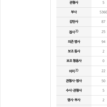
관형사
5
부사
536
감탄사
87
2)
25
접사
의존 명사
94
보조 동사
2
보조 형용사
0
2)
22
어미
관형사·명사
50
수사·관형사
5
명사·부사
2