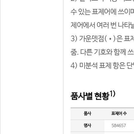
수 있는 표제어에 쓰이며
제어에서 여러 번 나타날
3) 가운뎃점(•)은 표
줌. 다른 기호와 함께 쓰
4) 미분석 표제 항은 
1)
품사별 현황
품사
표제어 수
명사
584657