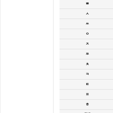
ㅃ
ㅅ
ㅆ
ㅇ
ㅈ
ㅉ
ㅊ
ㅋ
ㅌ
ㅍ
ㅎ