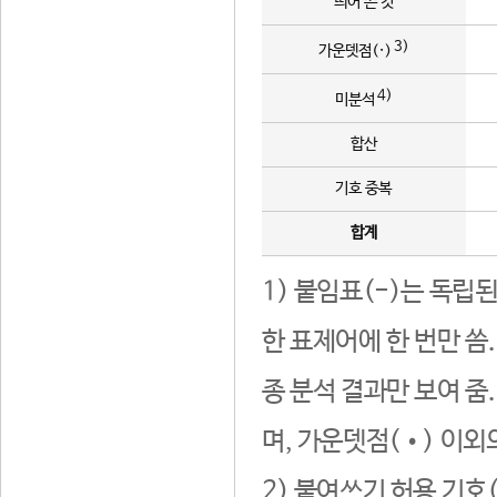
띄어 쓴 것
3)
가운뎃점(·)
4)
미분석
합산
기호 중복
합계
1) 붙임표(-)는 독립
한 표제어에 한 번만 씀
종 분석 결과만 보여 줌
며, 가운뎃점(•) 이외
2) 붙여쓰기 허용 기호