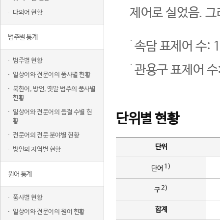
제어로 실었음. 그
다의어 현황
범주별 통계
속담 표제어 수: 1
범주별 현황
관용구 표제어 수:
일상어와 전문어의 품사별 현황
북한어, 방언, 옛말 범주의 품사별
현황
일상어와 전문어의 음절 수별 현
단위별 현황
황
전문어의 전문 분야별 현황
단위
방언의 지역별 현황
1)
단어
원어 통계
2)
구
품사별 현황
합계
일상어와 전문어의 원어 현황