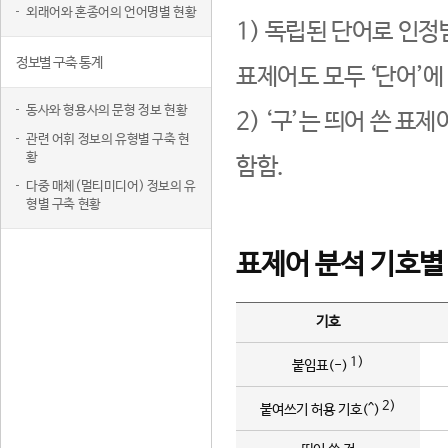
외래어와 혼종어의 언어명별 현황
1) 독립된 단어로 인정
정보별 구축 통계
표제어도 모두 ‘단어’에
동사와 형용사의 문형 정보 현황
2) ‘구’는 띄어 쓴 표
관련 어휘 정보의 유형별 구축 현
황
함함.
다중 매체(멀티미디어) 정보의 유
형별 구축 현황
표제어 분석 기호별
기호
1)
붙임표(-)
2)
붙여쓰기 허용 기호(^)