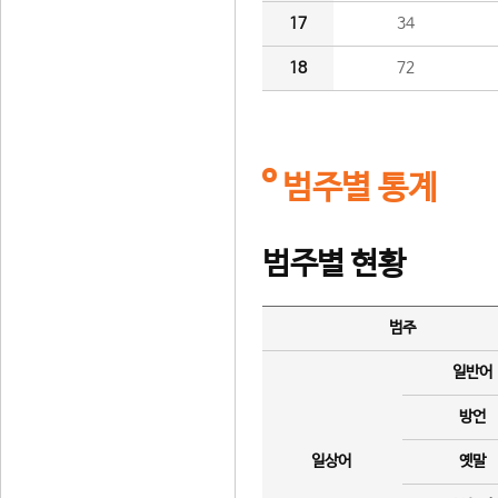
17
34
18
72
범주별 통계
범주별 현황
범주
일반어
방언
일상어
옛말