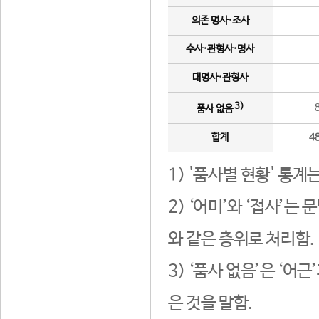
의존 명사·조사
수사·관형사·명사
대명사·관형사
3)
품사 없음
합계
4
1) '품사별 현황' 통계
2) ‘어미’와 ‘접사’
와 같은 층위로 처리함.
3) ‘품사 없음’은 ‘어
은 것을 말함.