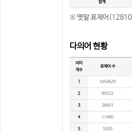
합계
※ 옛말 표제어(1281
다의어 현황
의미
표제어 수
개수
1
1054629
2
89532
3
26601
4
11460
5
5020