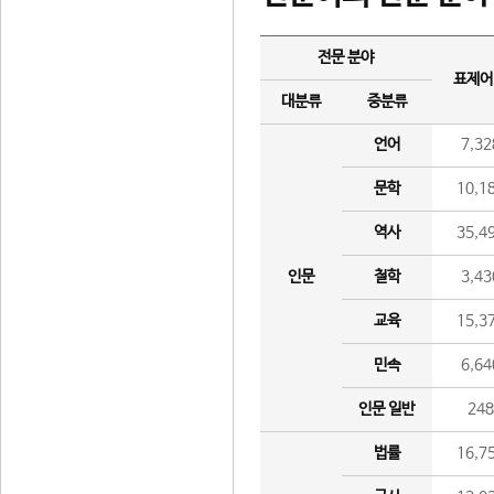
전문 분야
표제어
대분류
중분류
언어
7,32
문학
10,1
역사
35,4
인문
철학
3,43
교육
15,3
민속
6,64
인문 일반
24
법률
16,7