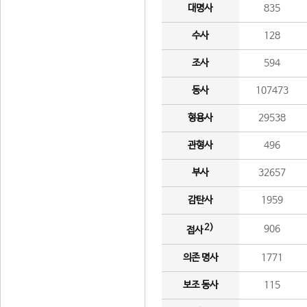
대명사
835
수사
128
조사
594
동사
107473
형용사
29538
관형사
496
부사
32657
감탄사
1959
2)
906
접사
의존 명사
1771
보조 동사
115