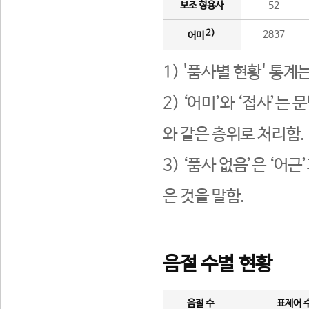
보조 형용사
52
2)
2837
어미
1) '품사별 현황' 통계
2) ‘어미’와 ‘접사’
와 같은 층위로 처리함.
3) ‘품사 없음’은 ‘어
은 것을 말함.
음절 수별 현황
음절 수
표제어 