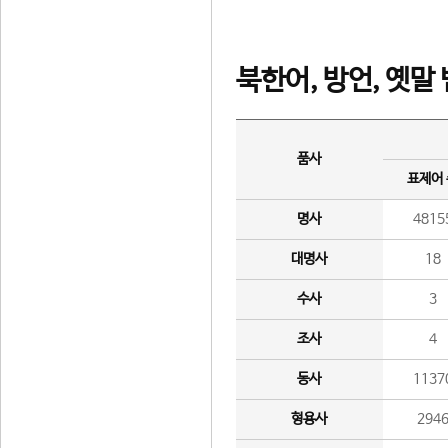
북한어, 방언, 옛말
품사
표제어
명사
4815
대명사
18
수사
3
조사
4
동사
1137
형용사
294