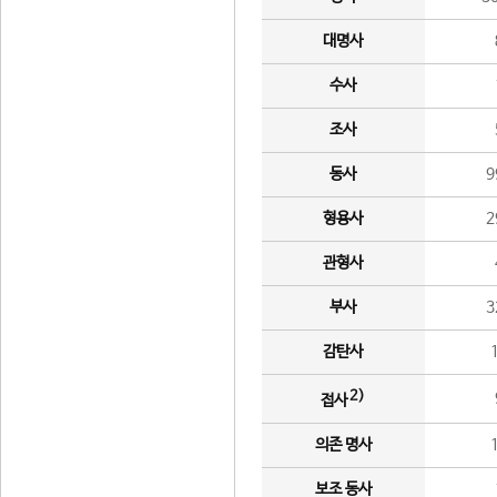
대명사
수사
조사
동사
9
형용사
2
관형사
부사
3
감탄사
2)
접사
의존 명사
보조 동사