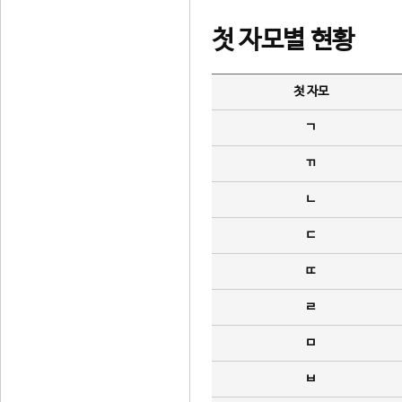
첫 자모별 현황
첫 자모
ㄱ
ㄲ
ㄴ
ㄷ
ㄸ
ㄹ
ㅁ
ㅂ