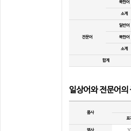
북한어
소계
일반어
전문어
북한어
소계
합계
일상어와 전문어의 
품사
표
명사
3