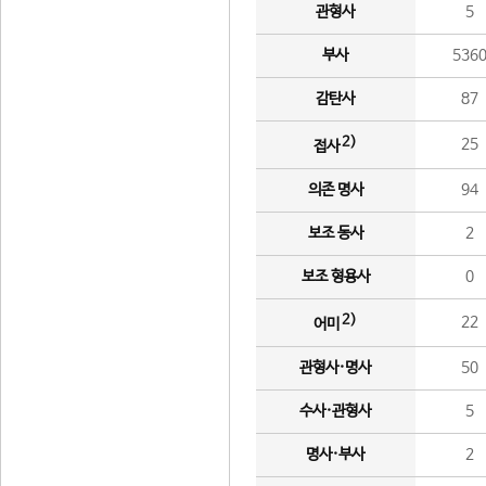
관형사
5
부사
536
감탄사
87
2)
25
접사
의존 명사
94
보조 동사
2
보조 형용사
0
2)
22
어미
관형사·명사
50
수사·관형사
5
명사·부사
2