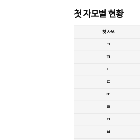
첫 자모별 현황
첫 자모
ㄱ
ㄲ
ㄴ
ㄷ
ㄸ
ㄹ
ㅁ
ㅂ