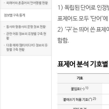
외래어와 혼종어의 언어명별 현황
1) 독립된 단어로 인정
정보별 구축 통계
표제어도 모두 ‘단어’에
동사와 형용사의 문형 정보 현황
2) ‘구’는 띄어 쓴 표
관련 어휘 정보의 유형별 구축 현
황
함함.
다중 매체(멀티미디어) 정보의 유
형별 구축 현황
표제어 분석 기호별
기호
1)
붙임표(-)
2)
붙여쓰기 허용 기호(^)