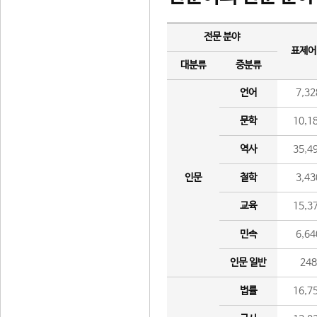
전문 분야
표제어
대분류
중분류
언어
7,32
문학
10,1
역사
35,4
인문
철학
3,43
교육
15,3
민속
6,64
인문 일반
24
법률
16,7