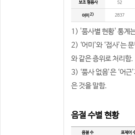
보조 형용사
52
2)
2837
어미
1) '품사별 현황' 통계
2) ‘어미’와 ‘접사’
와 같은 층위로 처리함.
3) ‘품사 없음’은 ‘어
은 것을 말함.
음절 수별 현황
음절 수
표제어 