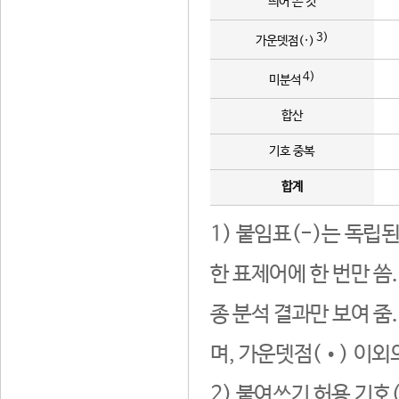
띄어 쓴 것
3)
가운뎃점(·)
4)
미분석
합산
기호 중복
합계
1) 붙임표(-)는 독립
한 표제어에 한 번만 씀
종 분석 결과만 보여 줌
며, 가운뎃점(•) 이외
2) 붙여쓰기 허용 기호