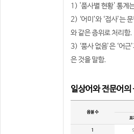
1) '품사별 현황' 통계
2) ‘어미’와 ‘접사’
와 같은 층위로 처리함.
3) ‘품사 없음’은 ‘어
은 것을 말함.
일상어와 전문어의 
음절 수
표
1