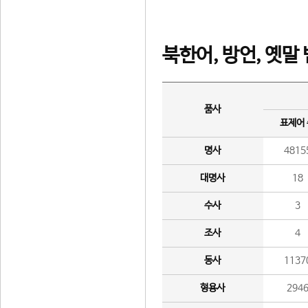
북한어, 방언, 옛말
품사
표제어
명사
4815
대명사
18
수사
3
조사
4
동사
1137
형용사
294