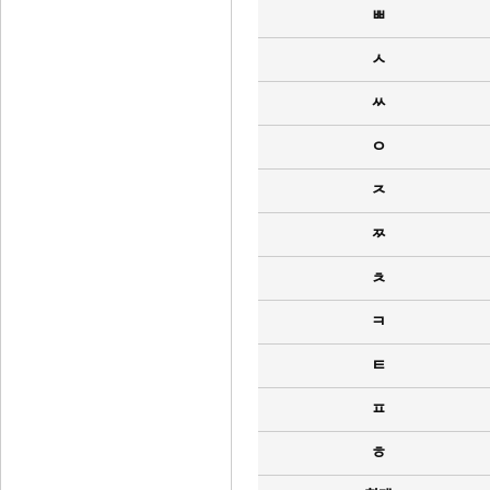
ㅃ
ㅅ
ㅆ
ㅇ
ㅈ
ㅉ
ㅊ
ㅋ
ㅌ
ㅍ
ㅎ