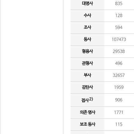
대명사
835
수사
128
조사
594
동사
107473
형용사
29538
관형사
496
부사
32657
감탄사
1959
2)
906
접사
의존 명사
1771
보조 동사
115