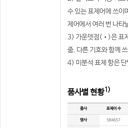
수 있는 표제어에 쓰이며
제어에서 여러 번 나타날
3) 가운뎃점(•)은 표
줌. 다른 기호와 함께 쓰
4) 미분석 표제 항은 
1)
품사별 현황
품사
표제어 수
명사
584657