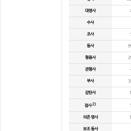
대명사
수사
조사
동사
9
형용사
2
관형사
부사
3
감탄사
2)
접사
의존 명사
보조 동사