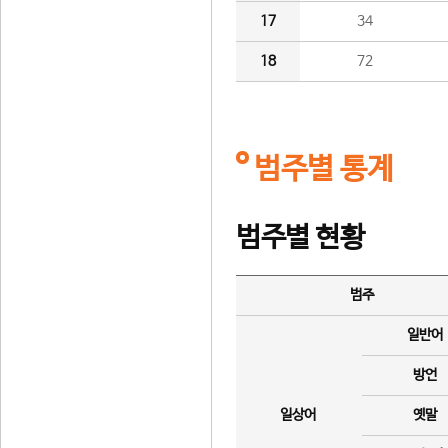
17
34
18
72
범주별 통계
범주별 현황
범주
일반어
방언
일상어
옛말