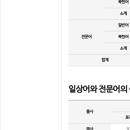
북한어
소계
일반어
전문어
북한어
소계
합계
일상어와 전문어의 
품사
표
명사
3