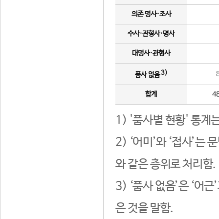
의존 명사·조사
수사·관형사·명사
대명사·관형사
3)
품사 없음
합계
4
1) '품사별 현황' 통계
2) ‘어미’와 ‘접사’
와 같은 층위로 처리함.
3) ‘품사 없음’은 ‘어
은 것을 말함.