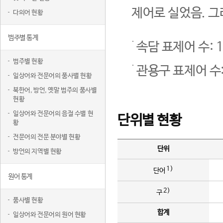
제어로 실었음. 그
다의어 현황
범주별 통계
속담 표제어 수: 1
범주별 현황
관용구 표제어 수:
일상어와 전문어의 품사별 현황
북한어, 방언, 옛말 범주의 품사별
현황
일상어와 전문어의 음절 수별 현
단위별 현황
황
전문어의 전문 분야별 현황
단위
방언의 지역별 현황
1)
단어
원어 통계
2)
구
품사별 현황
합계
일상어와 전문어의 원어 현황