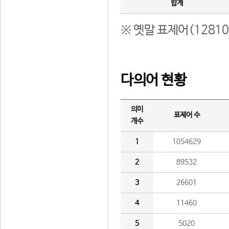
합계
※ 옛말 표제어(1281
다의어 현황
의미
표제어 수
개수
1
1054629
2
89532
3
26601
4
11460
5
5020