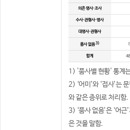
의존 명사·조사
수사·관형사·명사
대명사·관형사
3)
품사 없음
합계
4
1) '품사별 현황' 통계
2) ‘어미’와 ‘접사’
와 같은 층위로 처리함.
3) ‘품사 없음’은 ‘어
은 것을 말함.