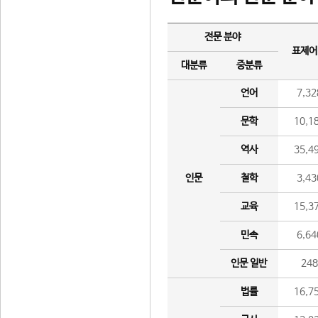
전문 분야
표제어
대분류
중분류
언어
7,32
문학
10,1
역사
35,4
인문
철학
3,43
교육
15,3
민속
6,64
인문 일반
24
법률
16,7