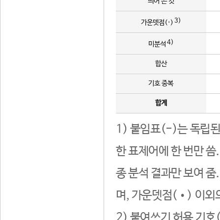
띄어 쓴 것
3)
가운뎃점(·)
4)
미분석
합산
기호 중복
합계
1) 붙임표(-)는 독립
한 표제어에 한 번만 씀
종 분석 결과만 보여 줌
며, 가운뎃점(•) 이외
2) 붙여쓰기 허용 기호