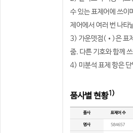
수 있는 표제어에 쓰이며
제어에서 여러 번 나타날
3) 가운뎃점(•)은 표
줌. 다른 기호와 함께 쓰
4) 미분석 표제 항은 
1)
품사별 현황
품사
표제어 수
명사
584657