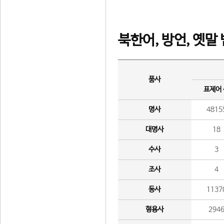
북한어, 방언, 옛말
품사
표제어
명사
4815
대명사
18
수사
3
조사
4
동사
1137
형용사
294