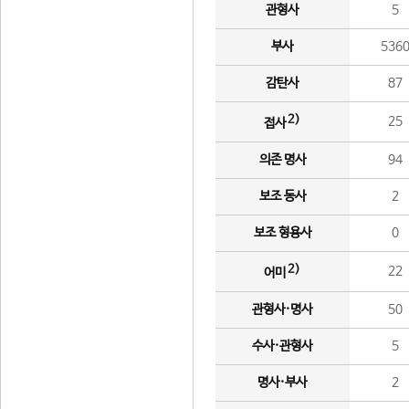
관형사
5
부사
536
감탄사
87
2)
25
접사
의존 명사
94
보조 동사
2
보조 형용사
0
2)
22
어미
관형사·명사
50
수사·관형사
5
명사·부사
2