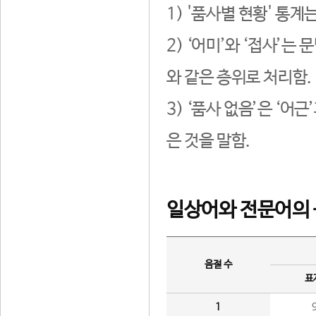
1) '품사별 현황' 통계
2) ‘어미’와 ‘접사’
와 같은 층위로 처리함.
3) ‘품사 없음’은 ‘어
은 것을 말함.
일상어와 전문어의 
음절 수
표
1