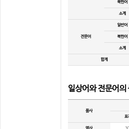
북한어
소계
일반어
전문어
북한어
소계
합계
일상어와 전문어의 
품사
표
명사
3