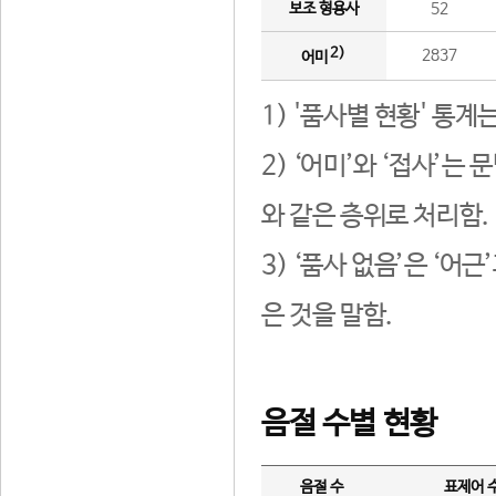
보조 형용사
52
2)
2837
어미
1) '품사별 현황' 통계
2) ‘어미’와 ‘접사’
와 같은 층위로 처리함.
3) ‘품사 없음’은 ‘어
은 것을 말함.
음절 수별 현황
음절 수
표제어 