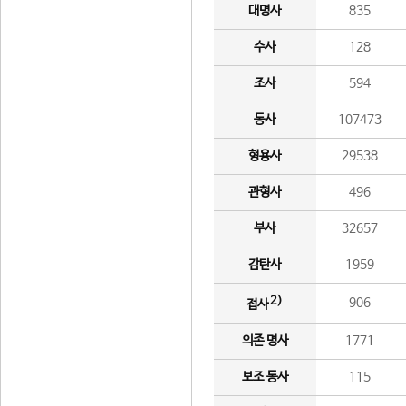
대명사
835
수사
128
조사
594
동사
107473
형용사
29538
관형사
496
부사
32657
감탄사
1959
2)
906
접사
의존 명사
1771
보조 동사
115