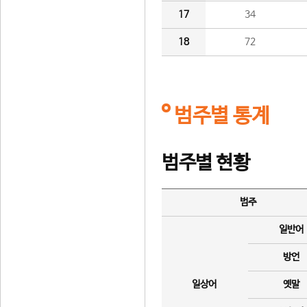
17
34
18
72
범주별 통계
범주별 현황
범주
일반어
방언
일상어
옛말