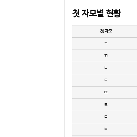
첫 자모별 현황
첫 자모
ㄱ
ㄲ
ㄴ
ㄷ
ㄸ
ㄹ
ㅁ
ㅂ