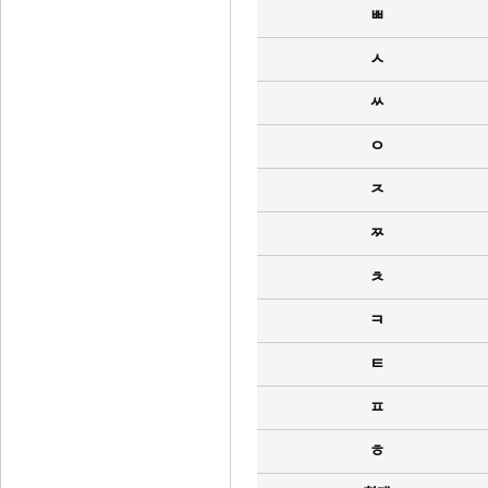
ㅃ
ㅅ
ㅆ
ㅇ
ㅈ
ㅉ
ㅊ
ㅋ
ㅌ
ㅍ
ㅎ