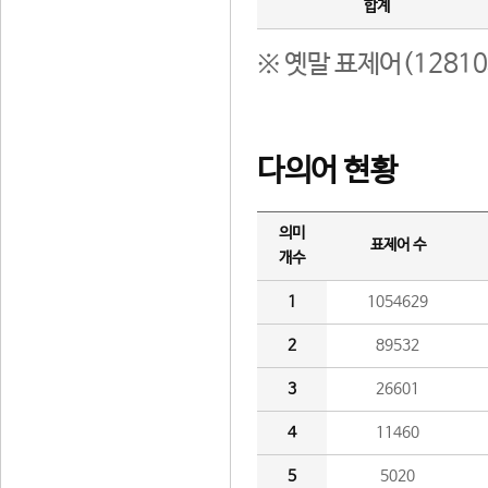
합계
※ 옛말 표제어(1281
다의어 현황
의미
표제어 수
개수
1
1054629
2
89532
3
26601
4
11460
5
5020