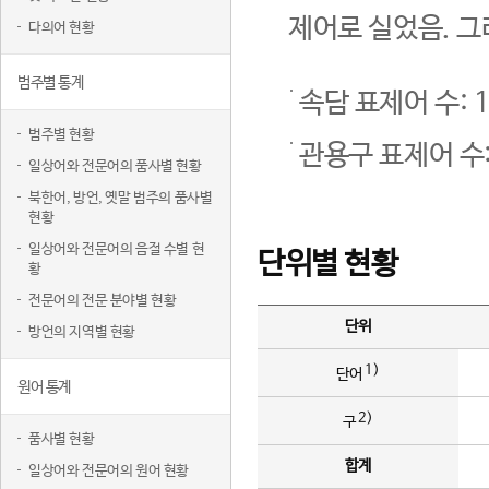
제어로 실었음. 그
다의어 현황
범주별 통계
속담 표제어 수: 1
범주별 현황
관용구 표제어 수:
일상어와 전문어의 품사별 현황
북한어, 방언, 옛말 범주의 품사별
현황
일상어와 전문어의 음절 수별 현
단위별 현황
황
전문어의 전문 분야별 현황
단위
방언의 지역별 현황
1)
단어
원어 통계
2)
구
품사별 현황
합계
일상어와 전문어의 원어 현황