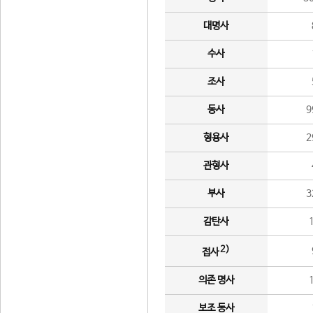
대명사
수사
조사
동사
9
형용사
2
관형사
부사
3
감탄사
2)
접사
의존 명사
보조 동사