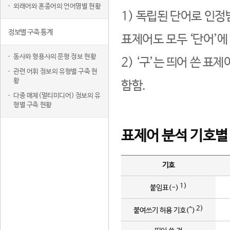
외래어와 혼종어의 언어명별 현황
1) 독립된 단어로 인정
정보별 구축 통계
표제어도 모두 ‘단어’에
동사와 형용사의 문형 정보 현황
2) ‘구’는 띄어 쓴 표
관련 어휘 정보의 유형별 구축 현
황
함함.
다중 매체(멀티미디어) 정보의 유
형별 구축 현황
표제어 분석 기호별
기호
1)
붙임표(-)
2)
붙여쓰기 허용 기호(^)