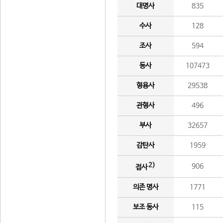
대명사
835
수사
128
조사
594
동사
107473
형용사
29538
관형사
496
부사
32657
감탄사
1959
2)
906
접사
의존 명사
1771
보조 동사
115