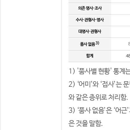
의존 명사·조사
수사·관형사·명사
대명사·관형사
3)
품사 없음
합계
4
1) '품사별 현황' 통계
2) ‘어미’와 ‘접사’
와 같은 층위로 처리함.
3) ‘품사 없음’은 ‘어
은 것을 말함.