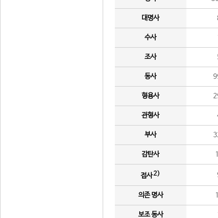
대명사
수사
조사
동사
9
형용사
2
관형사
부사
3
감탄사
2)
접사
의존 명사
보조 동사