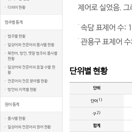
제어로 실었음. 그
다의어 현황
범주별 통계
속담 표제어 수: 1
범주별 현황
관용구 표제어 수:
일상어와 전문어의 품사별 현황
북한어, 방언, 옛말 범주의 품사별
현황
일상어와 전문어의 음절 수별 현
단위별 현황
황
전문어의 전문 분야별 현황
단위
방언의 지역별 현황
1)
단어
원어 통계
2)
구
품사별 현황
합계
일상어와 전문어의 원어 현황