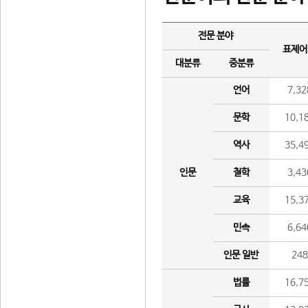
전문 분야
표제어
대분류
중분류
언어
7,32
문학
10,1
역사
35,4
인문
철학
3,43
교육
15,3
민속
6,64
인문 일반
24
법률
16,7