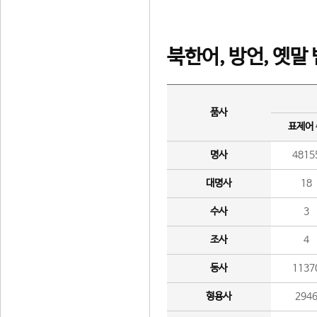
북한어, 방언, 옛말
품사
표제어
명사
4815
대명사
18
수사
3
조사
4
동사
1137
형용사
294