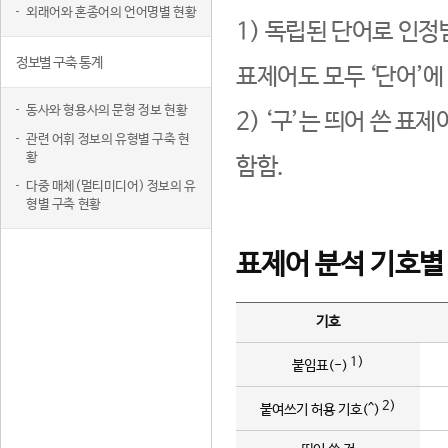
외래어와 혼종어의 언어명별 현황
1) 독립된 단어로 인정
정보별 구축 통계
표제어도 모두 ‘단어’에
동사와 형용사의 문형 정보 현황
2) ‘구’는 띄어 쓴 표
관련 어휘 정보의 유형별 구축 현
황
함함.
다중 매체(멀티미디어) 정보의 유
형별 구축 현황
표제어 분석 기호별
기호
1)
붙임표(-)
2)
붙여쓰기 허용 기호(^)