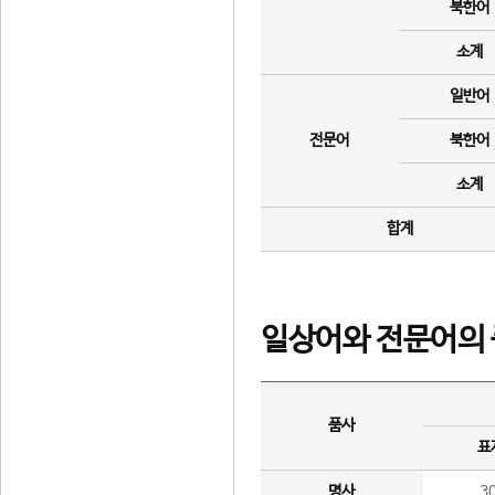
북한어
소계
일반어
전문어
북한어
소계
합계
일상어와 전문어의 
품사
표
명사
3