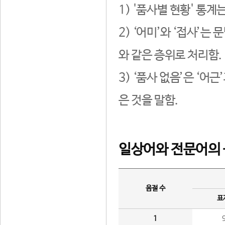
1) '품사별 현황' 통계
2) ‘어미’와 ‘접사’
와 같은 층위로 처리함.
3) ‘품사 없음’은 ‘어
은 것을 말함.
일상어와 전문어의 
음절 수
표
1