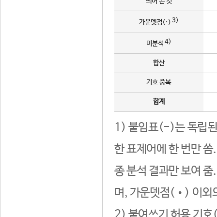
띄어 쓴 것
3)
가운뎃점(·)
4)
미분석
합산
기호 중복
합계
1) 붙임표(-)는 독립
한 표제어에 한 번만 씀
종 분석 결과만 보여 줌
며, 가운뎃점(•) 이외
2) 붙여쓰기 허용 기호