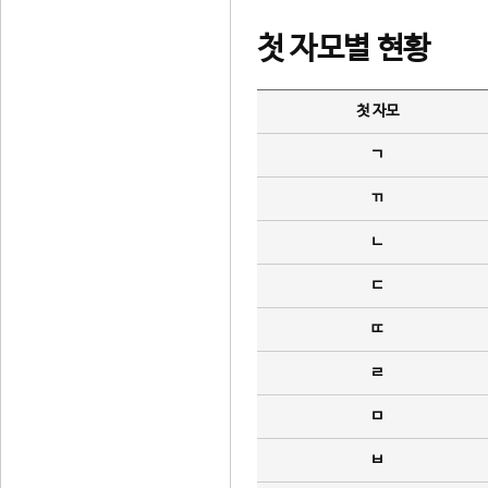
첫 자모별 현황
첫 자모
ㄱ
ㄲ
ㄴ
ㄷ
ㄸ
ㄹ
ㅁ
ㅂ