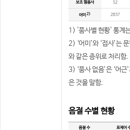
보조 형용사
52
2)
2837
어미
1) '품사별 현황' 통계
2) ‘어미’와 ‘접사’
와 같은 층위로 처리함.
3) ‘품사 없음’은 ‘어
은 것을 말함.
음절 수별 현황
음절 수
표제어 