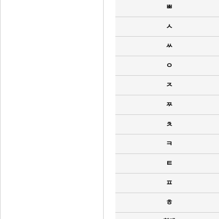
ㅃ
ㅅ
ㅆ
ㅇ
ㅈ
ㅉ
ㅊ
ㅋ
ㅌ
ㅍ
ㅎ