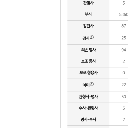
관형사
5
부사
536
감탄사
87
2)
25
접사
의존 명사
94
보조 동사
2
보조 형용사
0
2)
22
어미
관형사·명사
50
수사·관형사
5
명사·부사
2