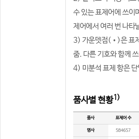
수 있는 표제어에 쓰이며
제어에서 여러 번 나타날
3) 가운뎃점(•)은 표
줌. 다른 기호와 함께 쓰
4) 미분석 표제 항은 
1)
품사별 현황
품사
표제어 수
명사
584657