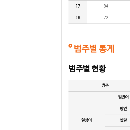
17
34
18
72
범주별 통계
범주별 현황
범주
일반어
방언
일상어
옛말