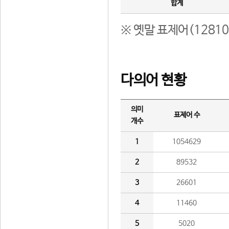
합계
※ 옛말 표제어(1281
다의어 현황
의미
표제어 수
개수
1
1054629
2
89532
3
26601
4
11460
5
5020