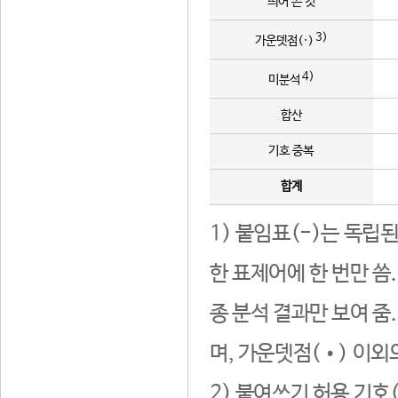
띄어 쓴 것
3)
가운뎃점(·)
4)
미분석
합산
기호 중복
합계
1) 붙임표(-)는 독립
한 표제어에 한 번만 씀
종 분석 결과만 보여 줌
며, 가운뎃점(•) 이외
2) 붙여쓰기 허용 기호