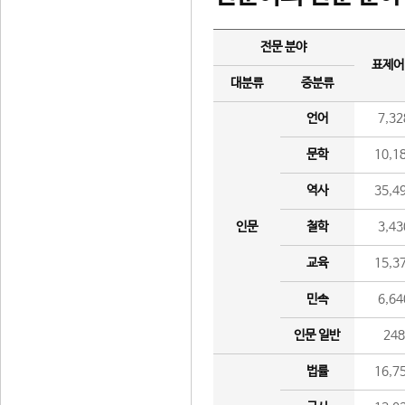
전문 분야
표제어
대분류
중분류
언어
7,32
문학
10,1
역사
35,4
인문
철학
3,43
교육
15,3
민속
6,64
인문 일반
24
법률
16,7