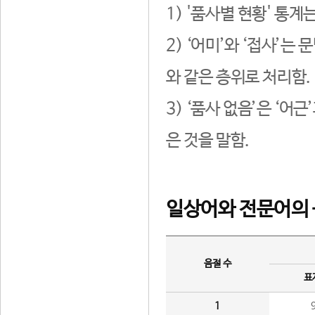
1) '품사별 현황' 통계
2) ‘어미’와 ‘접사’
와 같은 층위로 처리함.
3) ‘품사 없음’은 ‘어
은 것을 말함.
일상어와 전문어의 
음절 수
표
1