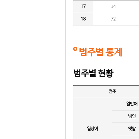
17
34
18
72
범주별 통계
범주별 현황
범주
일반어
방언
일상어
옛말