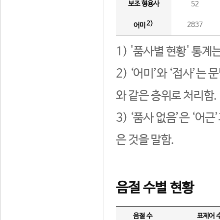
보조 형용사
52
2)
2837
어미
1) '품사별 현황' 통계
2) ‘어미’와 ‘접사’
와 같은 층위로 처리함.
3) ‘품사 없음’은 ‘어
은 것을 말함.
음절 수별 현황
음절 수
표제어 