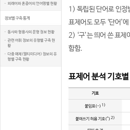
외래어와 혼종어의 언어명별 현황
1) 독립된 단어로 인정
정보별 구축 통계
표제어도 모두 ‘단어’에
동사와 형용사의 문형 정보 현황
2) ‘구’는 띄어 쓴 표
관련 어휘 정보의 유형별 구축 현
황
함함.
다중 매체(멀티미디어) 정보의 유
형별 구축 현황
표제어 분석 기호별
기호
1)
붙임표(-)
2)
붙여쓰기 허용 기호(^)