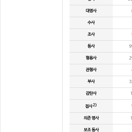
대명사
수사
조사
동사
9
형용사
2
관형사
부사
3
감탄사
2)
접사
의존 명사
보조 동사