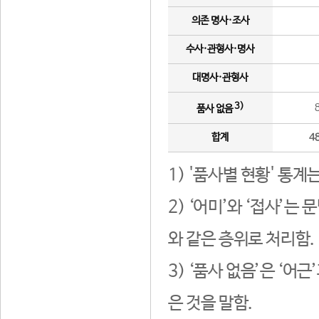
의존 명사·조사
수사·관형사·명사
대명사·관형사
3)
품사 없음
합계
4
1) '품사별 현황' 통계
2) ‘어미’와 ‘접사’
와 같은 층위로 처리함.
3) ‘품사 없음’은 ‘어
은 것을 말함.