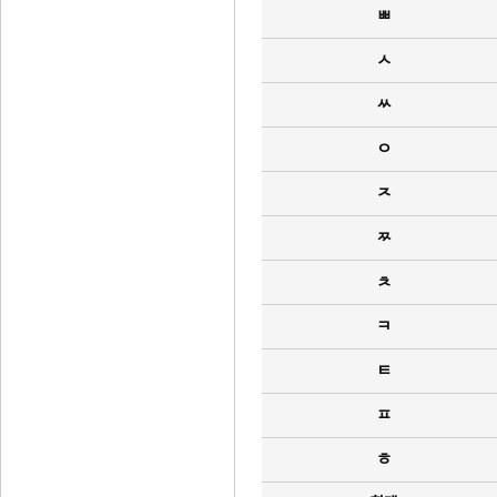
ㅃ
ㅅ
ㅆ
ㅇ
ㅈ
ㅉ
ㅊ
ㅋ
ㅌ
ㅍ
ㅎ