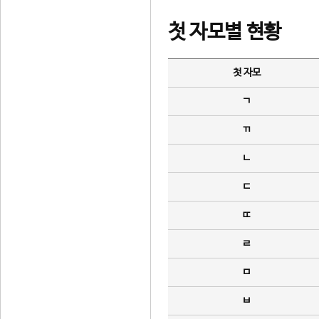
첫 자모별 현황
첫 자모
ㄱ
ㄲ
ㄴ
ㄷ
ㄸ
ㄹ
ㅁ
ㅂ