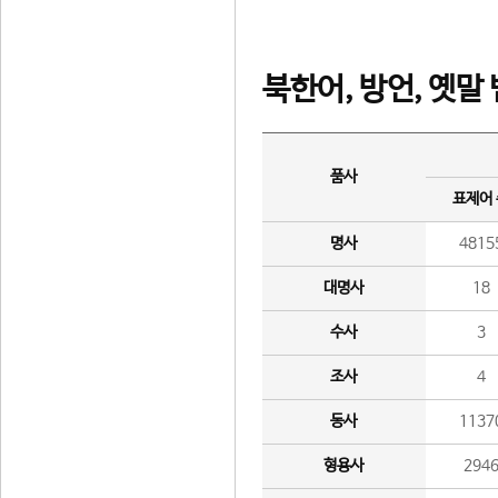
북한어, 방언, 옛말
품사
표제어
명사
4815
대명사
18
수사
3
조사
4
동사
1137
형용사
294