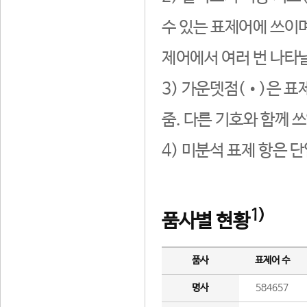
수 있는 표제어에 쓰이며
제어에서 여러 번 나타날
3) 가운뎃점(•)은 표
줌. 다른 기호와 함께 쓰
4) 미분석 표제 항은 
1)
품사별 현황
품사
표제어 수
명사
584657