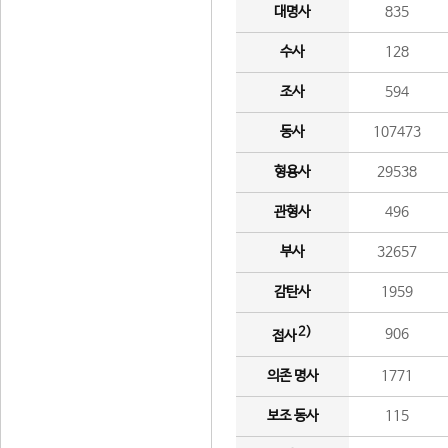
대명사
835
수사
128
조사
594
동사
107473
형용사
29538
관형사
496
부사
32657
감탄사
1959
2)
906
접사
의존 명사
1771
보조 동사
115