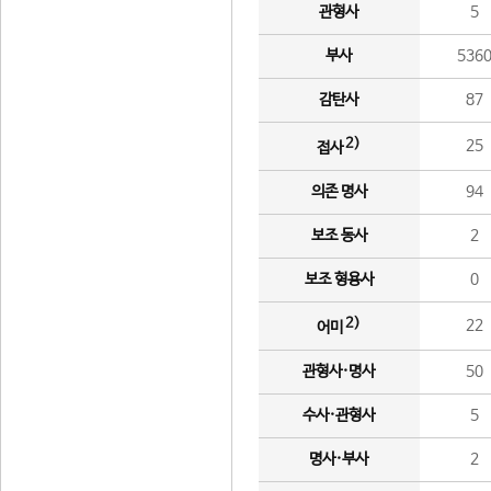
관형사
5
부사
536
감탄사
87
2)
25
접사
의존 명사
94
보조 동사
2
보조 형용사
0
2)
22
어미
관형사·명사
50
수사·관형사
5
명사·부사
2