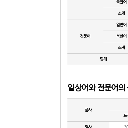
북한어
소계
일반어
전문어
북한어
소계
합계
일상어와 전문어의 
품사
표
명사
3