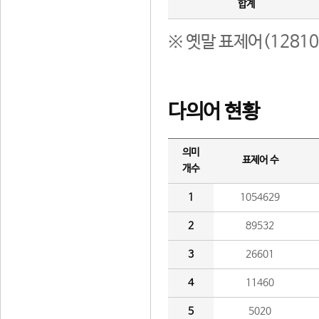
합계
※ 옛말 표제어(1281
다의어 현황
의미
표제어 수
개수
1
1054629
2
89532
3
26601
4
11460
5
5020