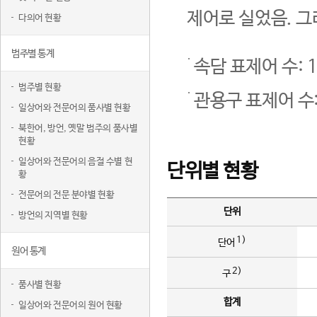
제어로 실었음. 그
다의어 현황
범주별 통계
속담 표제어 수: 1
범주별 현황
관용구 표제어 수:
일상어와 전문어의 품사별 현황
북한어, 방언, 옛말 범주의 품사별
현황
일상어와 전문어의 음절 수별 현
단위별 현황
황
전문어의 전문 분야별 현황
단위
방언의 지역별 현황
1)
단어
원어 통계
2)
구
품사별 현황
합계
일상어와 전문어의 원어 현황