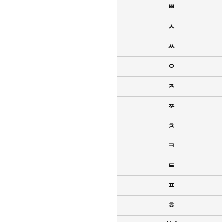
ㅃ
ㅅ
ㅆ
ㅇ
ㅈ
ㅉ
ㅊ
ㅋ
ㅌ
ㅍ
ㅎ