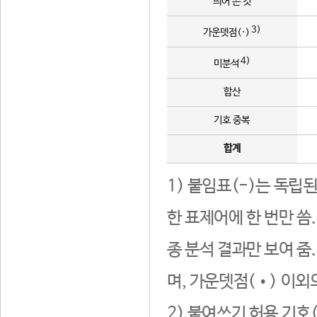
띄어 쓴 것
3)
가운뎃점(·)
4)
미분석
합산
기호 중복
합계
1) 붙임표(-)는 독립
한 표제어에 한 번만 씀
종 분석 결과만 보여 줌
며, 가운뎃점(•) 이외
2) 붙여쓰기 허용 기호