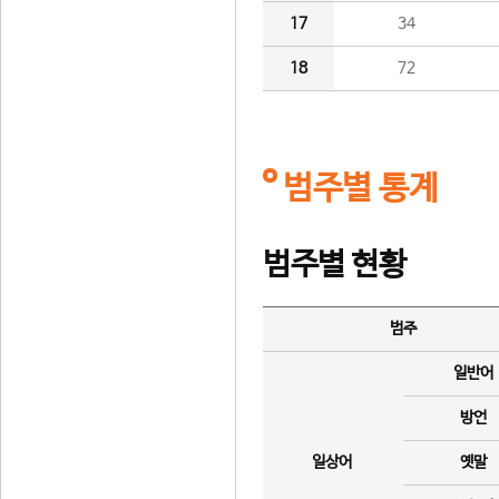
17
34
18
72
범주별 통계
범주별 현황
범주
일반어
방언
일상어
옛말