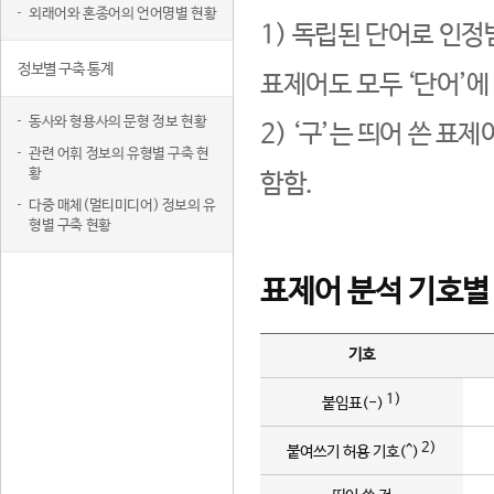
외래어와 혼종어의 언어명별 현황
1) 독립된 단어로 인정
정보별 구축 통계
표제어도 모두 ‘단어’에
동사와 형용사의 문형 정보 현황
2) ‘구’는 띄어 쓴 표
관련 어휘 정보의 유형별 구축 현
황
함함.
다중 매체(멀티미디어) 정보의 유
형별 구축 현황
표제어 분석 기호별
기호
1)
붙임표(-)
2)
붙여쓰기 허용 기호(^)