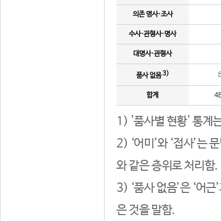
의존 명사·조사
수사·관형사·명사
대명사·관형사
3)
품사 없음
합계
4
1) '품사별 현황' 통계
2) ‘어미’와 ‘접사’
와 같은 층위로 처리함.
3) ‘품사 없음’은 ‘어
은 것을 말함.