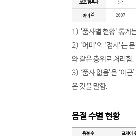
보조 형용사
52
2)
2837
어미
1) '품사별 현황' 통계
2) ‘어미’와 ‘접사’
와 같은 층위로 처리함.
3) ‘품사 없음’은 ‘어
은 것을 말함.
음절 수별 현황
음절 수
표제어 