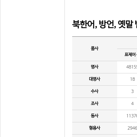
북한어, 방언, 옛말
품사
표제어
명사
4815
대명사
18
수사
3
조사
4
동사
1137
형용사
294