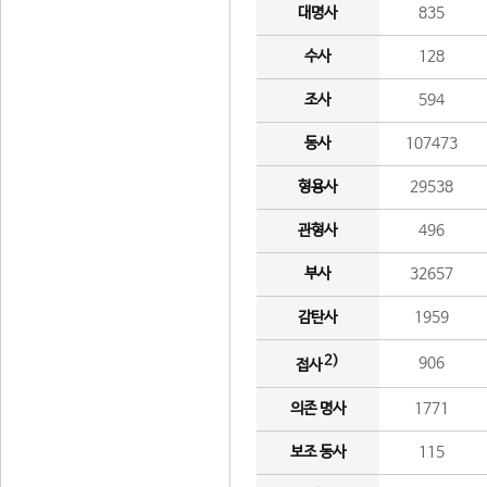
대명사
835
수사
128
조사
594
동사
107473
형용사
29538
관형사
496
부사
32657
감탄사
1959
2)
906
접사
의존 명사
1771
보조 동사
115