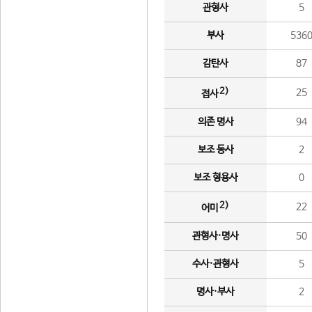
관형사
5
부사
536
감탄사
87
2)
25
접사
의존 명사
94
보조 동사
2
보조 형용사
0
2)
22
어미
관형사·명사
50
수사·관형사
5
명사·부사
2