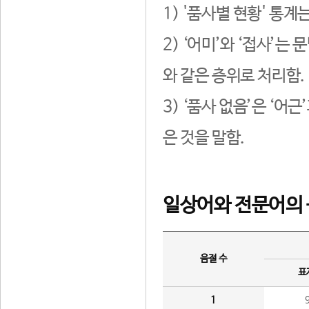
1) '품사별 현황' 통계
2) ‘어미’와 ‘접사’
와 같은 층위로 처리함.
3) ‘품사 없음’은 ‘어
은 것을 말함.
일상어와 전문어의 
음절 수
표
1