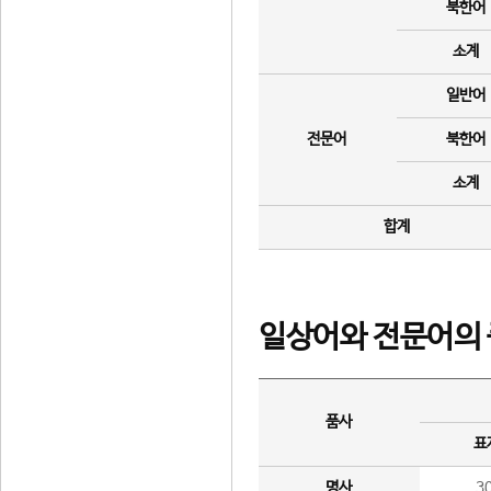
북한어
소계
일반어
전문어
북한어
소계
합계
일상어와 전문어의 
품사
표
명사
3