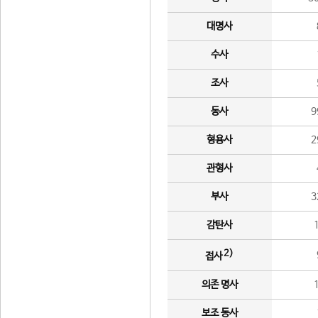
대명사
수사
조사
동사
9
형용사
2
관형사
부사
3
감탄사
2)
접사
의존 명사
보조 동사