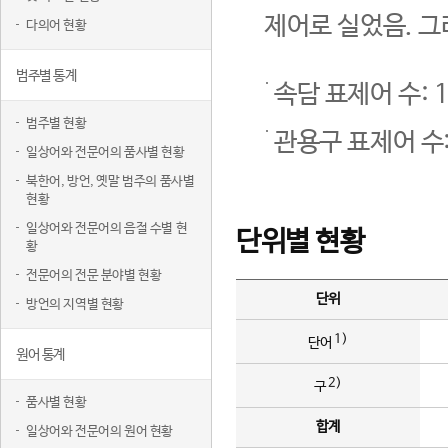
제어로 실었음. 그
다의어 현황
범주별 통계
속담 표제어 수: 1
범주별 현황
관용구 표제어 수:
일상어와 전문어의 품사별 현황
북한어, 방언, 옛말 범주의 품사별
현황
일상어와 전문어의 음절 수별 현
단위별 현황
황
전문어의 전문 분야별 현황
단위
방언의 지역별 현황
1)
단어
원어 통계
2)
구
품사별 현황
합계
일상어와 전문어의 원어 현황