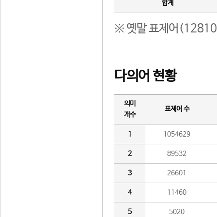
합계
※ 옛말 표제어(1281
다의어 현황
의미
표제어 수
개수
1
1054629
2
89532
3
26601
4
11460
5
5020