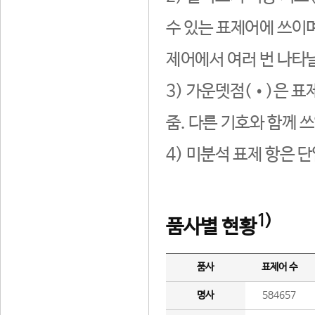
수 있는 표제어에 쓰이며
제어에서 여러 번 나타날
3) 가운뎃점(•)은 표
줌. 다른 기호와 함께 쓰
4) 미분석 표제 항은 
1)
품사별 현황
품사
표제어 수
명사
584657