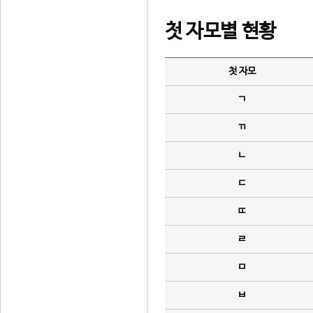
첫 자모별 현황
첫 자모
ㄱ
ㄲ
ㄴ
ㄷ
ㄸ
ㄹ
ㅁ
ㅂ