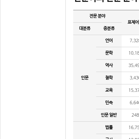
전문 분야
표제어
대분류
중분류
언어
7,32
문학
10,1
역사
35,4
인문
철학
3,43
교육
15,3
민속
6,64
인문 일반
24
법률
16,7