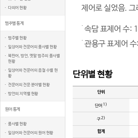
제어로 실었음. 그
다의어 현황
범주별 통계
속담 표제어 수: 1
범주별 현황
관용구 표제어 수:
일상어와 전문어의 품사별 현황
북한어, 방언, 옛말 범주의 품사별
현황
일상어와 전문어의 음절 수별 현
단위별 현황
황
전문어의 전문 분야별 현황
단위
방언의 지역별 현황
1)
단어
원어 통계
2)
구
품사별 현황
합계
일상어와 전문어의 원어 현황