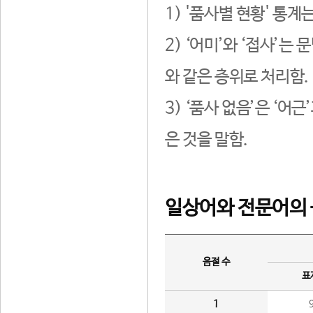
1) '품사별 현황' 통계
2) ‘어미’와 ‘접사’
와 같은 층위로 처리함.
3) ‘품사 없음’은 ‘어
은 것을 말함.
일상어와 전문어의 
음절 수
표
1