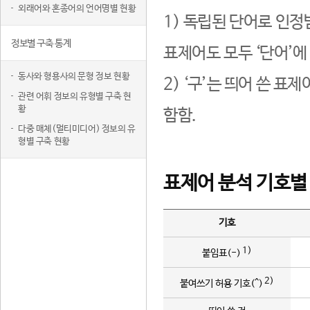
외래어와 혼종어의 언어명별 현황
1) 독립된 단어로 인정
정보별 구축 통계
표제어도 모두 ‘단어’에
동사와 형용사의 문형 정보 현황
2) ‘구’는 띄어 쓴 표
관련 어휘 정보의 유형별 구축 현
황
함함.
다중 매체(멀티미디어) 정보의 유
형별 구축 현황
표제어 분석 기호별
기호
1)
붙임표(-)
2)
붙여쓰기 허용 기호(^)