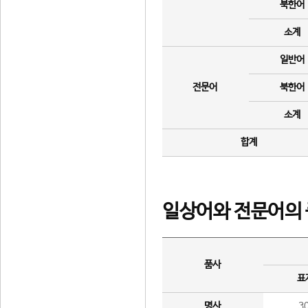
북한어
소계
일반어
전문어
북한어
소계
합계
일상어와 전문어의 
품사
표
명사
3