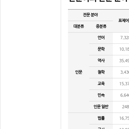
전문 분야
표제어
대분류
중분류
언어
7,32
문학
10,1
역사
35,4
인문
철학
3,43
교육
15,3
민속
6,64
인문 일반
24
법률
16,7