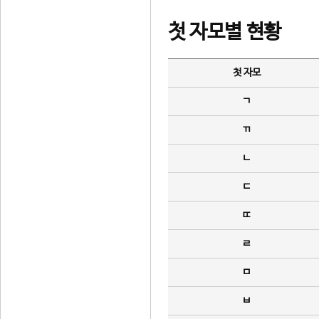
첫 자모별 현황
첫 자모
ㄱ
ㄲ
ㄴ
ㄷ
ㄸ
ㄹ
ㅁ
ㅂ