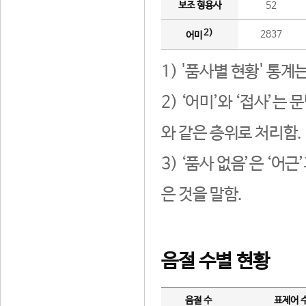
보조 형용사
52
2)
2837
어미
1) '품사별 현황' 통계
2) ‘어미’와 ‘접사’
와 같은 층위로 처리함.
3) ‘품사 없음’은 ‘어
은 것을 말함.
음절 수별 현황
음절 수
표제어 