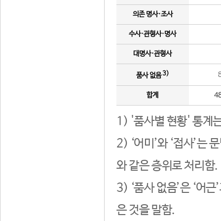
의존 명사·조사
수사·관형사·명사
대명사·관형사
3)
품사 없음
합계
4
1) '품사별 현황' 통계
2) ‘어미’와 ‘접사’
와 같은 층위로 처리함.
3) ‘품사 없음’은 ‘어
은 것을 말함.