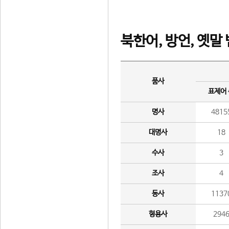
북한어, 방언, 옛말
품사
표제어
명사
4815
대명사
18
수사
3
조사
4
동사
1137
형용사
294