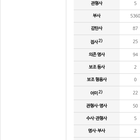
관형사
5
부사
536
감탄사
87
2)
25
접사
의존 명사
94
보조 동사
2
보조 형용사
0
2)
22
어미
관형사·명사
50
수사·관형사
5
명사·부사
2