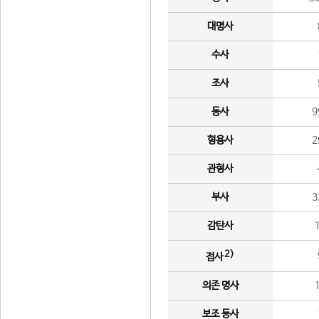
대명사
수사
조사
동사
9
형용사
2
관형사
부사
3
감탄사
2)
접사
의존 명사
보조 동사