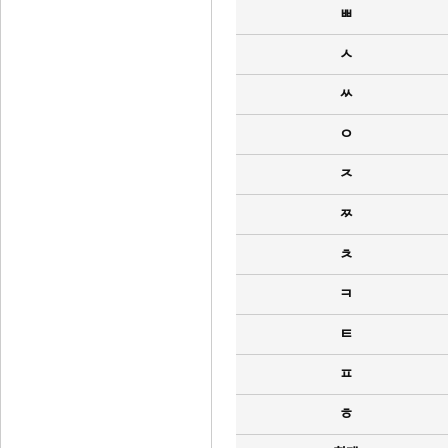
ㅃ
ㅅ
ㅆ
ㅇ
ㅈ
ㅉ
ㅊ
ㅋ
ㅌ
ㅍ
ㅎ