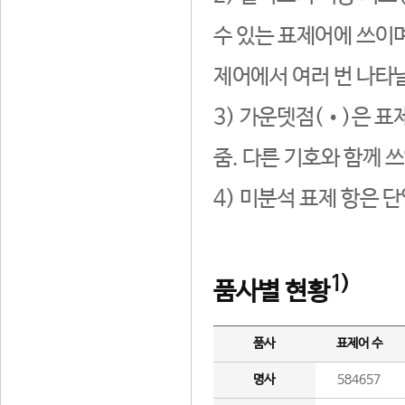
수 있는 표제어에 쓰이며
제어에서 여러 번 나타날
3) 가운뎃점(•)은 표
줌. 다른 기호와 함께 쓰
4) 미분석 표제 항은 
1)
품사별 현황
품사
표제어 수
명사
584657