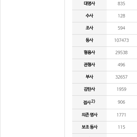
대명사
835
수사
128
조사
594
동사
107473
형용사
29538
관형사
496
부사
32657
감탄사
1959
2)
906
접사
의존 명사
1771
보조 동사
115