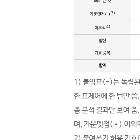
띄어 쓴 것
3)
가운뎃점(·)
4)
미분석
합산
기호 중복
합계
1) 붙임표(-)는 독립
한 표제어에 한 번만 씀
종 분석 결과만 보여 줌
며, 가운뎃점(•) 이외
2) 붙여쓰기 허용 기호