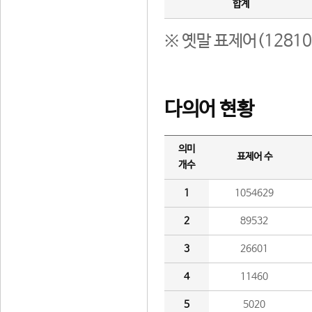
합계
※ 옛말 표제어(1281
다의어 현황
의미
표제어 수
개수
1
1054629
2
89532
3
26601
4
11460
5
5020