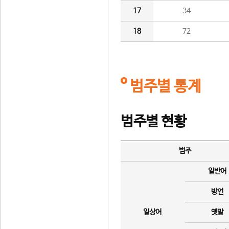
17
34
18
72
범주별 통계
범주별 현황
범주
일반어
방언
일상어
옛말