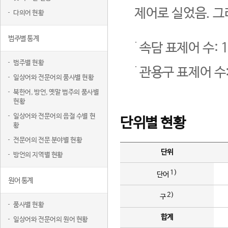
제어로 실었음. 그
다의어 현황
범주별 통계
속담 표제어 수: 1
범주별 현황
관용구 표제어 수:
일상어와 전문어의 품사별 현황
북한어, 방언, 옛말 범주의 품사별
현황
일상어와 전문어의 음절 수별 현
단위별 현황
황
전문어의 전문 분야별 현황
단위
방언의 지역별 현황
1)
단어
원어 통계
2)
구
품사별 현황
합계
일상어와 전문어의 원어 현황