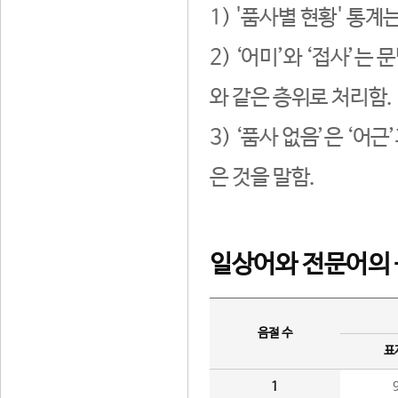
1) '품사별 현황' 통계
2) ‘어미’와 ‘접사’
와 같은 층위로 처리함.
3) ‘품사 없음’은 ‘어
은 것을 말함.
일상어와 전문어의 
음절 수
표
1