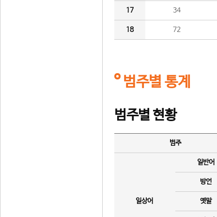
17
34
18
72
범주별 통계
범주별 현황
범주
일반어
방언
일상어
옛말