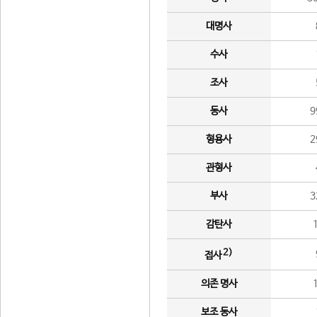
대명사
수사
조사
동사
9
형용사
2
관형사
부사
3
감탄사
2)
접사
의존 명사
보조 동사