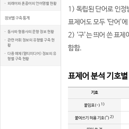
외래어와 혼종어의 언어명별 현황
1) 독립된 단어로 인정
정보별 구축 통계
표제어도 모두 ‘단어’에
동사와 형용사의 문형 정보 현황
2) ‘구’는 띄어 쓴 표
관련 어휘 정보의 유형별 구축 현
황
함함.
다중 매체(멀티미디어) 정보의 유
형별 구축 현황
표제어 분석 기호별
기호
1)
붙임표(-)
2)
붙여쓰기 허용 기호(^)