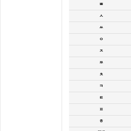
ㅃ
ㅅ
ㅆ
ㅇ
ㅈ
ㅉ
ㅊ
ㅋ
ㅌ
ㅍ
ㅎ