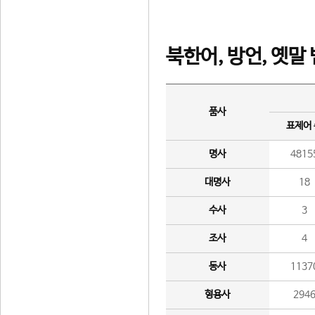
북한어, 방언, 옛말
품사
표제어
명사
4815
대명사
18
수사
3
조사
4
동사
1137
형용사
294