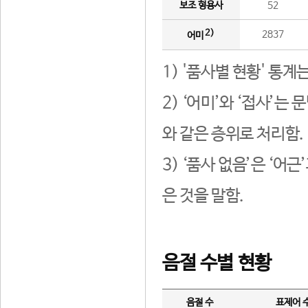
보조 형용사
52
2)
2837
어미
1) '품사별 현황' 통계
2) ‘어미’와 ‘접사’
와 같은 층위로 처리함.
3) ‘품사 없음’은 ‘어
은 것을 말함.
음절 수별 현황
음절 수
표제어 