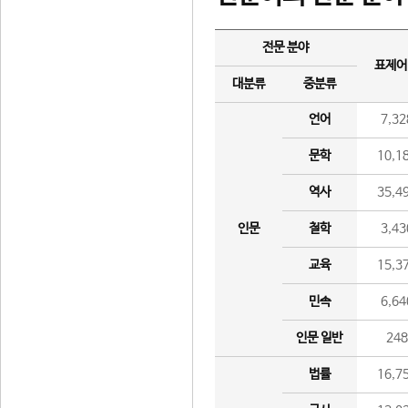
전문 분야
표제어
대분류
중분류
언어
7,32
문학
10,1
역사
35,4
인문
철학
3,43
교육
15,3
민속
6,64
인문 일반
24
법률
16,7