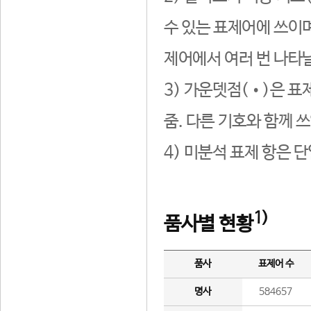
수 있는 표제어에 쓰이며
제어에서 여러 번 나타날
3) 가운뎃점(•)은 표
줌. 다른 기호와 함께 쓰
4) 미분석 표제 항은 
1)
품사별 현황
품사
표제어 수
명사
584657