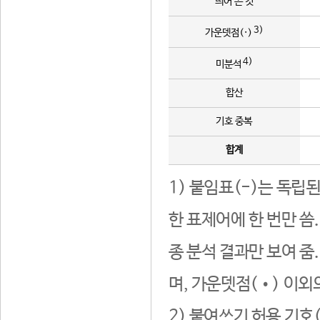
띄어 쓴 것
3)
가운뎃점(·)
4)
미분석
합산
기호 중복
합계
1) 붙임표(-)는 독립
한 표제어에 한 번만 씀
종 분석 결과만 보여 줌
며, 가운뎃점(•) 이외
2) 붙여쓰기 허용 기호