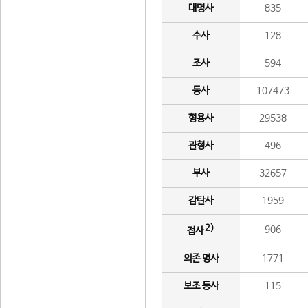
대명사
835
수사
128
조사
594
동사
107473
형용사
29538
관형사
496
부사
32657
감탄사
1959
2)
906
접사
의존 명사
1771
보조 동사
115