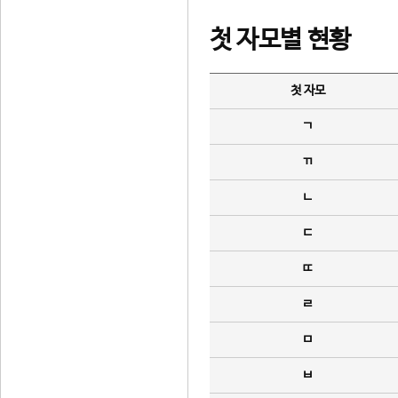
첫 자모별 현황
첫 자모
ㄱ
ㄲ
ㄴ
ㄷ
ㄸ
ㄹ
ㅁ
ㅂ