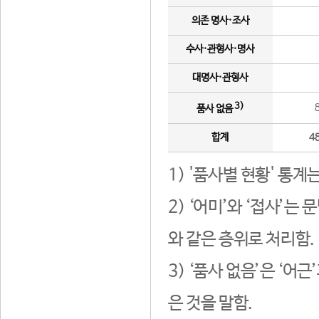
의존 명사·조사
수사·관형사·명사
대명사·관형사
3)
품사 없음
합계
4
1) '품사별 현황' 통계
2) ‘어미’와 ‘접사’
와 같은 층위로 처리함.
3) ‘품사 없음’은 ‘어
은 것을 말함.