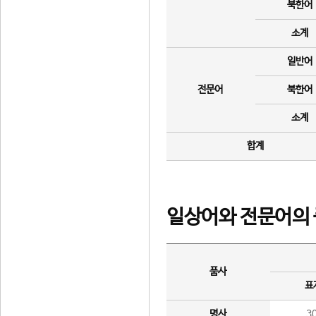
북한어
소계
일반어
전문어
북한어
소계
합계
일상어와 전문어의 
품사
표
명사
3