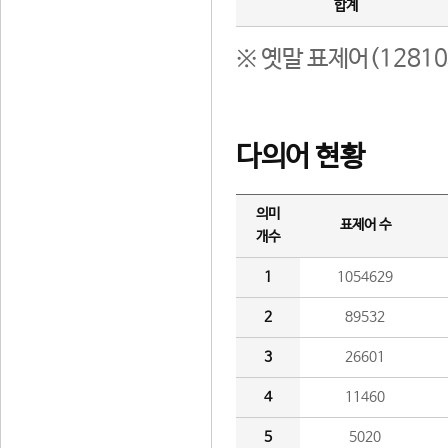
합계
※ 옛말 표제어(1281
다의어 현황
의미
표제어 수
개수
1
1054629
2
89532
3
26601
4
11460
5
5020