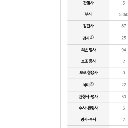
관형사
5
부사
536
감탄사
87
2)
25
접사
의존 명사
94
보조 동사
2
보조 형용사
0
2)
22
어미
관형사·명사
50
수사·관형사
5
명사·부사
2