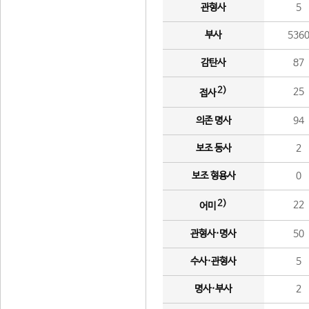
관형사
5
부사
536
감탄사
87
2)
25
접사
의존 명사
94
보조 동사
2
보조 형용사
0
2)
22
어미
관형사·명사
50
수사·관형사
5
명사·부사
2