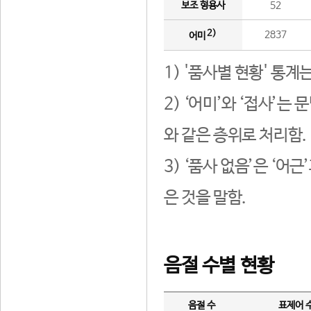
보조 형용사
52
2)
2837
어미
1) '품사별 현황' 통계
2) ‘어미’와 ‘접사’
와 같은 층위로 처리함.
3) ‘품사 없음’은 ‘어
은 것을 말함.
음절 수별 현황
음절 수
표제어 