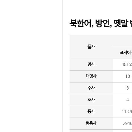
북한어, 방언, 옛말
품사
표제어
명사
4815
대명사
18
수사
3
조사
4
동사
1137
형용사
294