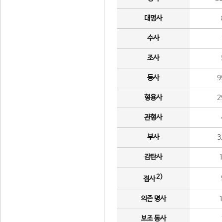
대명사
수사
조사
동사
9
형용사
2
관형사
부사
3
감탄사
2)
접사
의존 명사
보조 동사