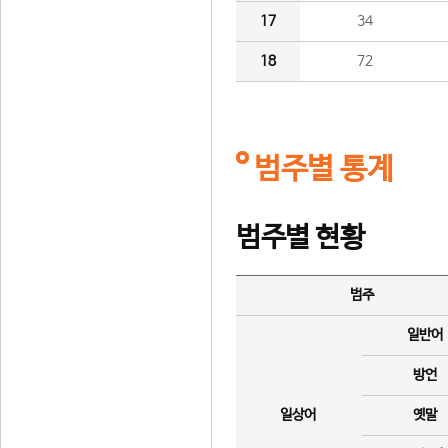
17
34
18
72
범주별 통계
범주별 현황
범주
일반어
방언
일상어
옛말