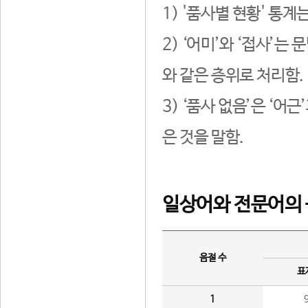
1) '품사별 현황' 통계
2) ‘어미’와 ‘접사’
와 같은 층위로 처리함.
3) ‘품사 없음’은 ‘어
은 것을 말함.
일상어와 전문어의 
음절 수
표
1