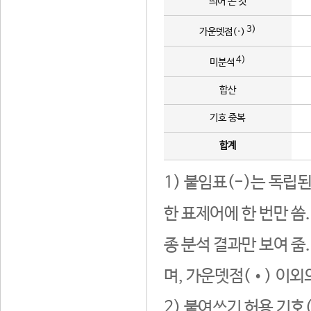
띄어 쓴 것
3)
가운뎃점(·)
4)
미분석
합산
기호 중복
합계
1) 붙임표(-)는 독립
한 표제어에 한 번만 씀
종 분석 결과만 보여 줌
며, 가운뎃점(•) 이외
2) 붙여쓰기 허용 기호