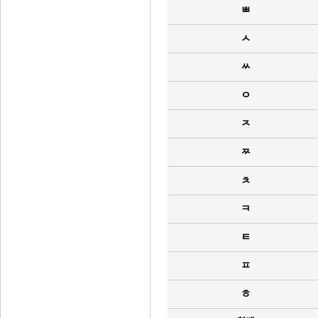
ㅃ
ㅅ
ㅆ
ㅇ
ㅈ
ㅉ
ㅊ
ㅋ
ㅌ
ㅍ
ㅎ