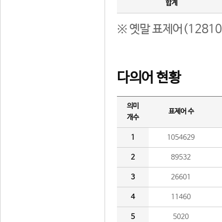
합계
※ 옛말 표제어(1281
다의어 현황
의미
표제어 수
개수
1
1054629
2
89532
3
26601
4
11460
5
5020