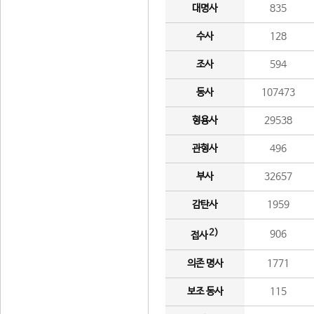
대명사
835
수사
128
조사
594
동사
107473
형용사
29538
관형사
496
부사
32657
감탄사
1959
2)
906
접사
의존 명사
1771
보조 동사
115