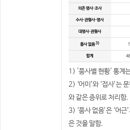
의존 명사·조사
수사·관형사·명사
대명사·관형사
3)
품사 없음
합계
4
1) '품사별 현황' 통계
2) ‘어미’와 ‘접사’
와 같은 층위로 처리함.
3) ‘품사 없음’은 ‘어
은 것을 말함.