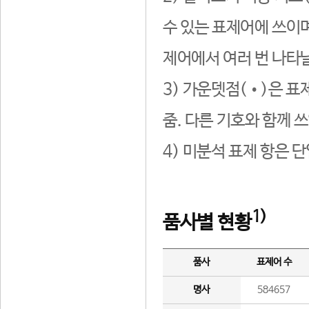
수 있는 표제어에 쓰이며
제어에서 여러 번 나타날
3) 가운뎃점(•)은 표
줌. 다른 기호와 함께 쓰
4) 미분석 표제 항은 
1)
품사별 현황
품사
표제어 수
명사
584657