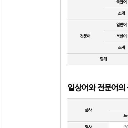
북한어
소계
일반어
전문어
북한어
소계
합계
일상어와 전문어의 
품사
표
명사
3