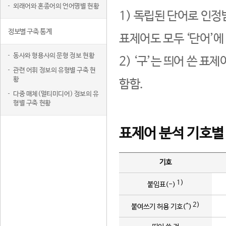
외래어와 혼종어의 언어명별 현황
1) 독립된 단어로 인정
정보별 구축 통계
표제어도 모두 ‘단어’에
동사와 형용사의 문형 정보 현황
2) ‘구’는 띄어 쓴 표
관련 어휘 정보의 유형별 구축 현
황
함함.
다중 매체(멀티미디어) 정보의 유
형별 구축 현황
표제어 분석 기호별
기호
1)
붙임표(-)
2)
붙여쓰기 허용 기호(^)