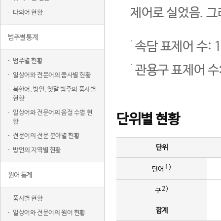
제어로 실었음. 그
다의어 현황
범주별 통계
속담 표제어 수: 1
범주별 현황
관용구 표제어 수:
일상어와 전문어의 품사별 현황
북한어, 방언, 옛말 범주의 품사별
현황
일상어와 전문어의 음절 수별 현
단위별 현황
황
전문어의 전문 분야별 현황
단위
방언의 지역별 현황
1)
단어
원어 통계
2)
구
품사별 현황
합계
일상어와 전문어의 원어 현황