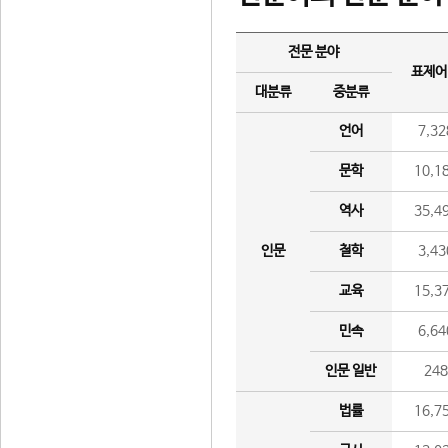
전문 분야
표제어
대분류
중분류
언어
7,32
문학
10,1
역사
35,4
인문
철학
3,43
교육
15,3
민속
6,64
인문 일반
24
법률
16,7