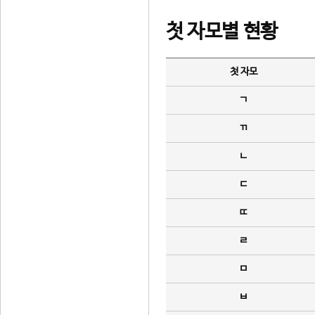
첫 자모별 현황
첫 자모
ㄱ
ㄲ
ㄴ
ㄷ
ㄸ
ㄹ
ㅁ
ㅂ