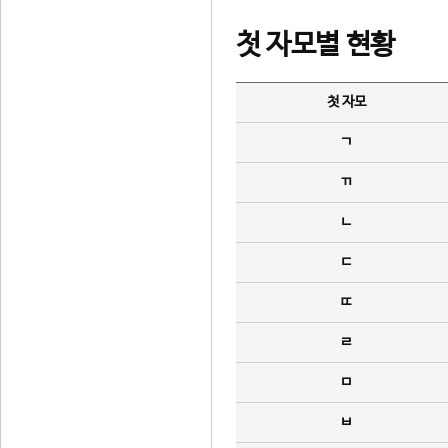
첫 자모별 현황
첫 자모
ㄱ
ㄲ
ㄴ
ㄷ
ㄸ
ㄹ
ㅁ
ㅂ