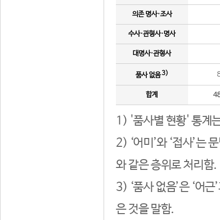
의존 명사·조사
수사·관형사·명사
대명사·관형사
3)
품사 없음
합계
4
1) '품사별 현황' 통계
2) ‘어미’와 ‘접사’
와 같은 층위로 처리함.
3) ‘품사 없음’은 ‘어
은 것을 말함.