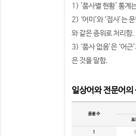
1) '품사별 현황' 통계
2) ‘어미’와 ‘접사’
와 같은 층위로 처리함.
3) ‘품사 없음’은 ‘어
은 것을 말함.
일상어와 전문어의 
음절 수
표
1