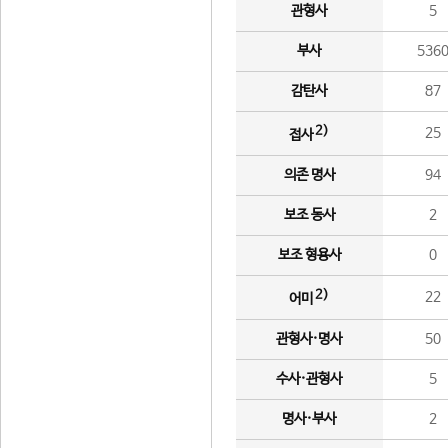
관형사
5
부사
536
감탄사
87
2)
25
접사
의존 명사
94
보조 동사
2
보조 형용사
0
2)
22
어미
관형사·명사
50
수사·관형사
5
명사·부사
2