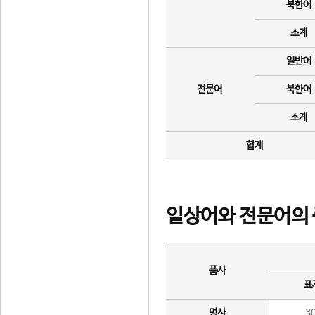
북한어
소계
일반어
전문어
북한어
소계
합계
일상어와 전문어의 
품사
표
명사
3