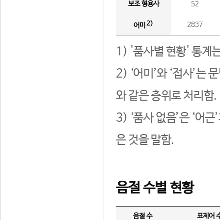
보조 형용사
52
2)
2837
어미
1) '품사별 현황' 통계
2) ‘어미’와 ‘접사’
와 같은 층위로 처리함.
3) ‘품사 없음’은 ‘어
은 것을 말함.
음절 수별 현황
음절 수
표제어 