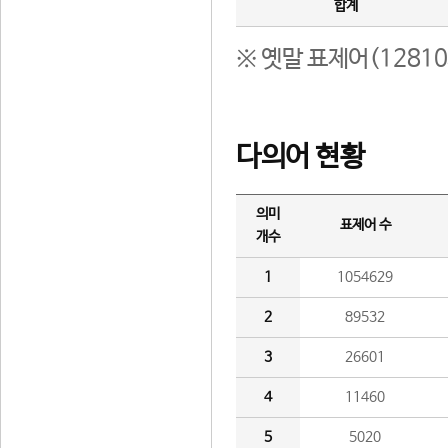
합계
※ 옛말 표제어(1281
다의어 현황
의미
표제어 수
개수
1
1054629
2
89532
3
26601
4
11460
5
5020