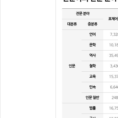
전문 분야
표제어
대분류
중분류
언어
7,32
문학
10,1
역사
35,4
인문
철학
3,43
교육
15,3
민속
6,64
인문 일반
24
법률
16,7