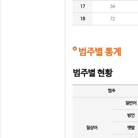
17
34
18
72
범주별 통계
범주별 현황
범주
일반어
방언
일상어
옛말