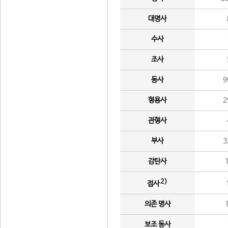
대명사
수사
조사
동사
9
형용사
2
관형사
부사
3
감탄사
2)
접사
의존 명사
보조 동사