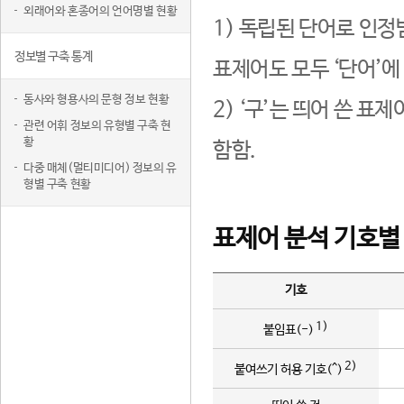
외래어와 혼종어의 언어명별 현황
1) 독립된 단어로 인정
정보별 구축 통계
표제어도 모두 ‘단어’에
동사와 형용사의 문형 정보 현황
2) ‘구’는 띄어 쓴 표
관련 어휘 정보의 유형별 구축 현
황
함함.
다중 매체(멀티미디어) 정보의 유
형별 구축 현황
표제어 분석 기호별
기호
1)
붙임표(-)
2)
붙여쓰기 허용 기호(^)