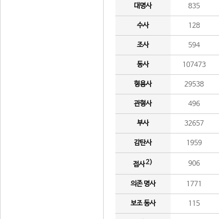
대명사
835
수사
128
조사
594
동사
107473
형용사
29538
관형사
496
부사
32657
감탄사
1959
2)
906
접사
의존 명사
1771
보조 동사
115