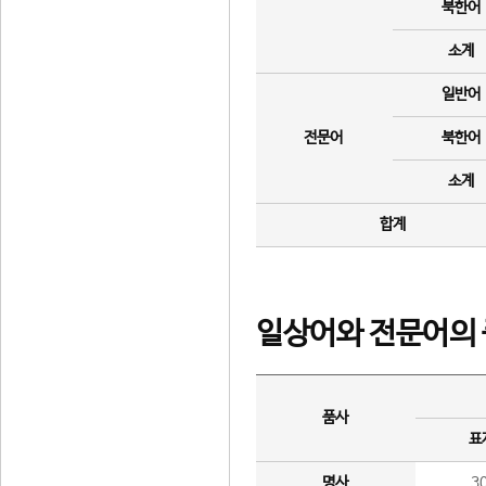
북한어
소계
일반어
전문어
북한어
소계
합계
일상어와 전문어의 
품사
표
명사
3