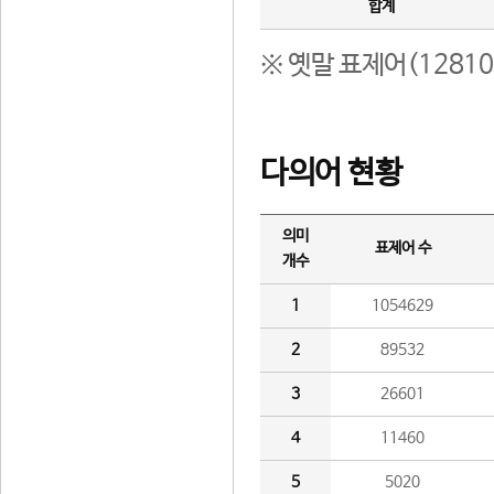
합계
※ 옛말 표제어(1281
다의어 현황
의미
표제어 수
개수
1
1054629
2
89532
3
26601
4
11460
5
5020