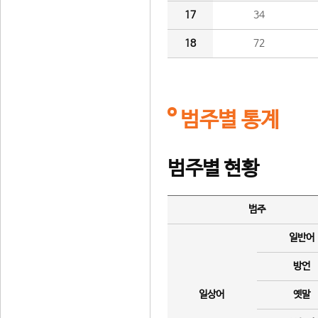
17
34
18
72
범주별 통계
범주별 현황
범주
일반어
방언
일상어
옛말