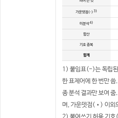
띄어 쓴 것
3)
가운뎃점(·)
4)
미분석
합산
기호 중복
합계
1) 붙임표(-)는 독립
한 표제어에 한 번만 씀
종 분석 결과만 보여 줌
며, 가운뎃점(•) 이외
2) 붙여쓰기 허용 기호