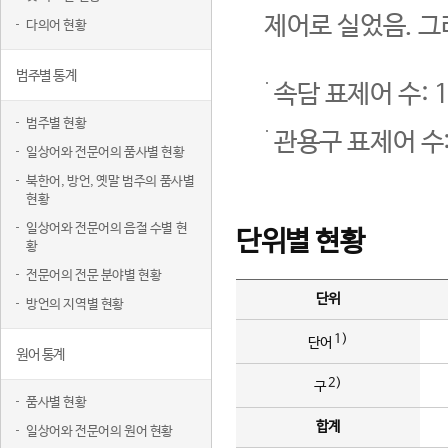
제어로 실었음. 그
다의어 현황
범주별 통계
속담 표제어 수: 1
범주별 현황
관용구 표제어 수:
일상어와 전문어의 품사별 현황
북한어, 방언, 옛말 범주의 품사별
현황
일상어와 전문어의 음절 수별 현
단위별 현황
황
전문어의 전문 분야별 현황
단위
방언의 지역별 현황
1)
단어
원어 통계
2)
구
품사별 현황
합계
일상어와 전문어의 원어 현황