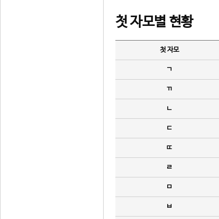
첫 자모별 현황
첫 자모
ㄱ
ㄲ
ㄴ
ㄷ
ㄸ
ㄹ
ㅁ
ㅂ