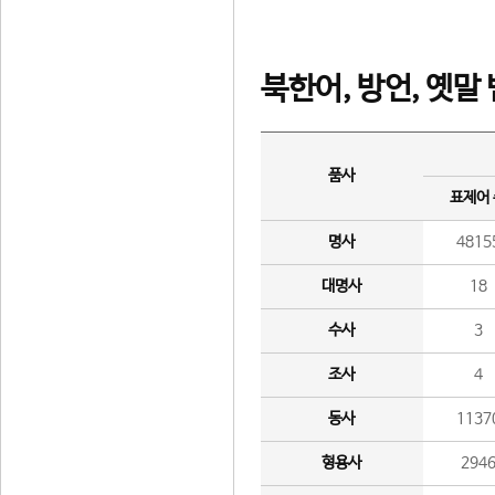
북한어, 방언, 옛말
품사
표제어
명사
4815
대명사
18
수사
3
조사
4
동사
1137
형용사
294