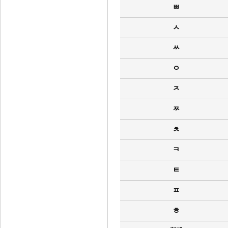
ㅃ
ㅅ
ㅆ
ㅇ
ㅈ
ㅉ
ㅊ
ㅋ
ㅌ
ㅍ
ㅎ