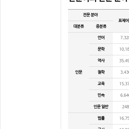
전문 분야
표제어
대분류
중분류
언어
7,32
문학
10,1
역사
35,4
인문
철학
3,43
교육
15,3
민속
6,64
인문 일반
24
법률
16,7