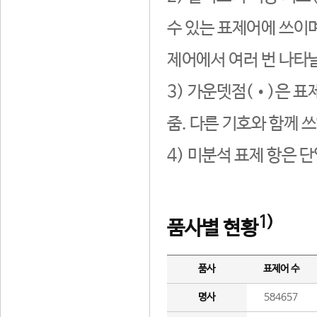
수 있는 표제어에 쓰이며
제어에서 여러 번 나타날
3) 가운뎃점(•)은 표
줌. 다른 기호와 함께 쓰
4) 미분석 표제 항은 
1)
품사별 현황
품사
표제어 수
명사
584657