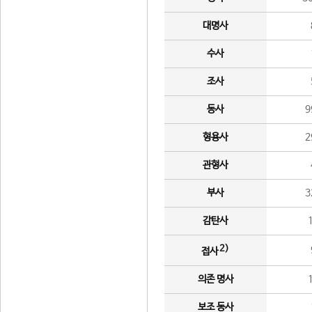
대명사
수사
조사
동사
9
형용사
2
관형사
부사
3
감탄사
2)
접사
의존 명사
보조 동사