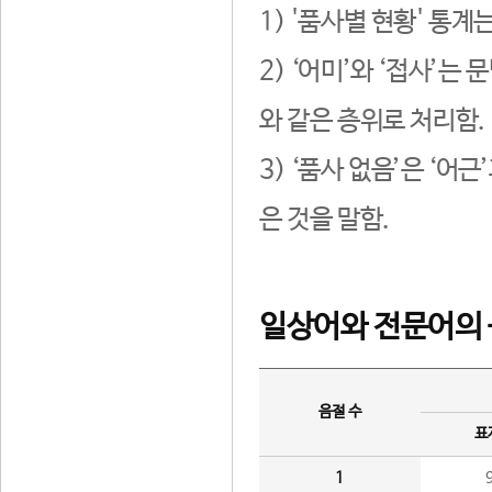
1) '품사별 현황' 통계
2) ‘어미’와 ‘접사’
와 같은 층위로 처리함.
3) ‘품사 없음’은 ‘어
은 것을 말함.
일상어와 전문어의 
음절 수
표
1