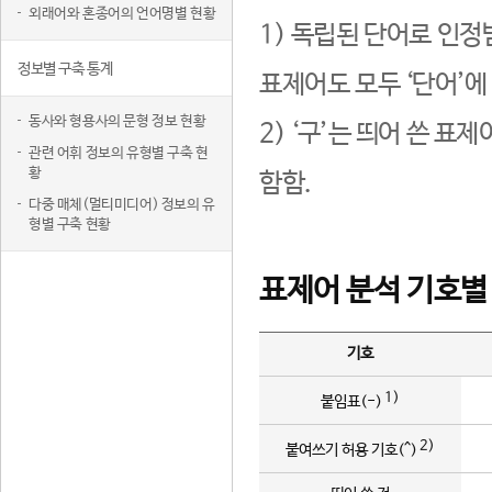
외래어와 혼종어의 언어명별 현황
1) 독립된 단어로 인정
정보별 구축 통계
표제어도 모두 ‘단어’에
동사와 형용사의 문형 정보 현황
2) ‘구’는 띄어 쓴 표
관련 어휘 정보의 유형별 구축 현
황
함함.
다중 매체(멀티미디어) 정보의 유
형별 구축 현황
표제어 분석 기호별
기호
1)
붙임표(-)
2)
붙여쓰기 허용 기호(^)