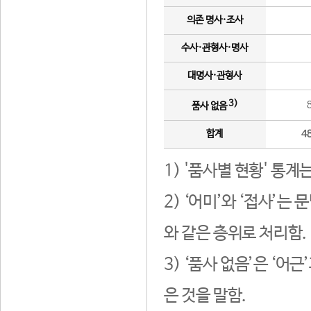
의존 명사·조사
수사·관형사·명사
대명사·관형사
3)
품사 없음
합계
4
1) '품사별 현황' 통계
2) ‘어미’와 ‘접사’
와 같은 층위로 처리함.
3) ‘품사 없음’은 ‘어
은 것을 말함.