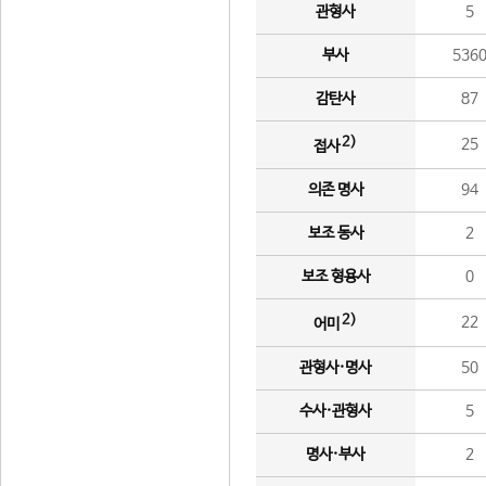
관형사
5
부사
536
감탄사
87
2)
25
접사
의존 명사
94
보조 동사
2
보조 형용사
0
2)
22
어미
관형사·명사
50
수사·관형사
5
명사·부사
2