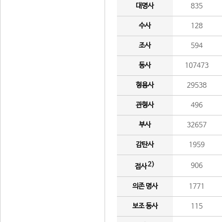
대명사
835
수사
128
조사
594
동사
107473
형용사
29538
관형사
496
부사
32657
감탄사
1959
2)
906
접사
의존 명사
1771
보조 동사
115