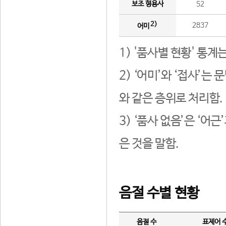
보조 형용사
52
2)
2837
어미
1) '품사별 현황' 통계
2) ‘어미’와 ‘접사’
와 같은 층위로 처리함.
3) ‘품사 없음’은 ‘어
은 것을 말함.
음절 수별 현황
음절 수
표제어 