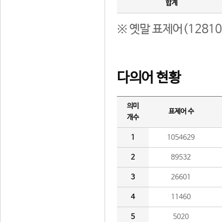
합계
※ 옛말 표제어(1281
다의어 현황
의미
표제어 수
개수
1
1054629
2
89532
3
26601
4
11460
5
5020