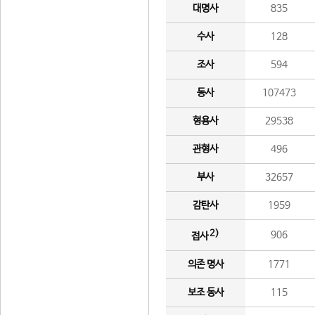
대명사
835
수사
128
조사
594
동사
107473
형용사
29538
관형사
496
부사
32657
감탄사
1959
2)
906
접사
의존 명사
1771
보조 동사
115