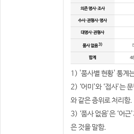
의존 명사·조사
수사·관형사·명사
대명사·관형사
3)
품사 없음
합계
4
1) '품사별 현황' 통계
2) ‘어미’와 ‘접사’
와 같은 층위로 처리함.
3) ‘품사 없음’은 ‘어
은 것을 말함.