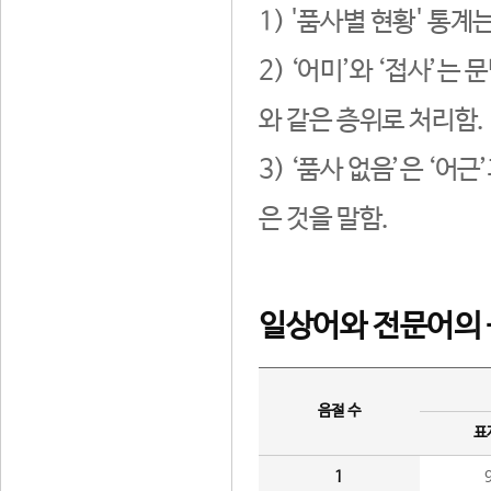
1) '품사별 현황' 통계
2) ‘어미’와 ‘접사’
와 같은 층위로 처리함.
3) ‘품사 없음’은 ‘어
은 것을 말함.
일상어와 전문어의 
음절 수
표
1