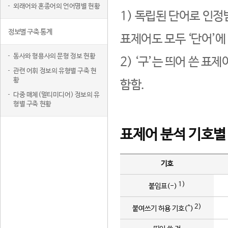
외래어와 혼종어의 언어명별 현황
1) 독립된 단어로 인정
정보별 구축 통계
표제어도 모두 ‘단어’에
동사와 형용사의 문형 정보 현황
2) ‘구’는 띄어 쓴 표
관련 어휘 정보의 유형별 구축 현
황
함함.
다중 매체(멀티미디어) 정보의 유
형별 구축 현황
표제어 분석 기호별
기호
1)
붙임표(-)
2)
붙여쓰기 허용 기호(^)