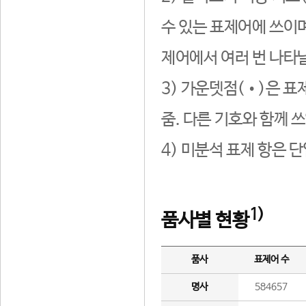
수 있는 표제어에 쓰이며
제어에서 여러 번 나타날
3) 가운뎃점(•)은 표
줌. 다른 기호와 함께 쓰
4) 미분석 표제 항은 
1)
품사별 현황
품사
표제어 수
명사
584657