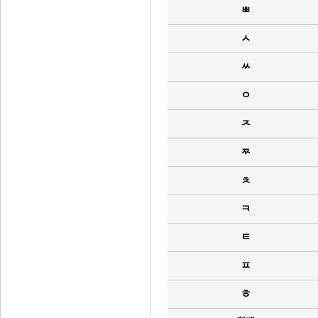
ㅃ
ㅅ
ㅆ
ㅇ
ㅈ
ㅉ
ㅊ
ㅋ
ㅌ
ㅍ
ㅎ