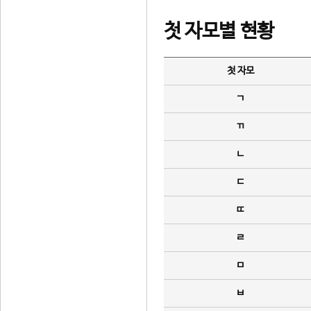
첫 자모별 현황
첫 자모
ㄱ
ㄲ
ㄴ
ㄷ
ㄸ
ㄹ
ㅁ
ㅂ