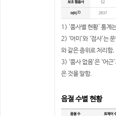
보조 형용사
52
2)
2837
어미
1) '품사별 현황' 통계
2) ‘어미’와 ‘접사’
와 같은 층위로 처리함.
3) ‘품사 없음’은 ‘어
은 것을 말함.
음절 수별 현황
음절 수
표제어 