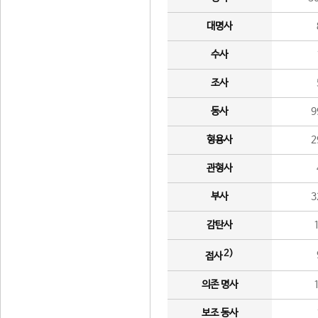
대명사
수사
조사
동사
9
형용사
2
관형사
부사
3
감탄사
2)
접사
의존 명사
보조 동사