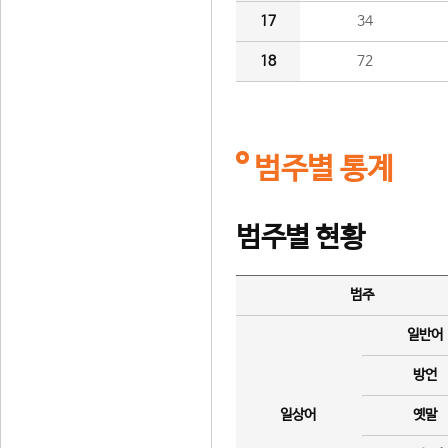
17
34
18
72
범주별 통계
범주별 현황
범주
일반어
방언
일상어
옛말