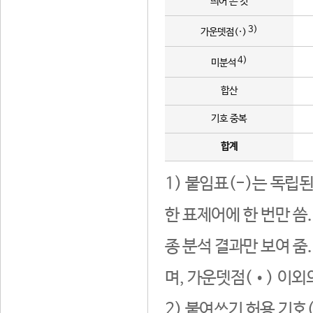
띄어 쓴 것
3)
가운뎃점(·)
4)
미분석
합산
기호 중복
합계
1) 붙임표(-)는 독립
한 표제어에 한 번만 씀
종 분석 결과만 보여 줌
며, 가운뎃점(•) 이외
2) 붙여쓰기 허용 기호