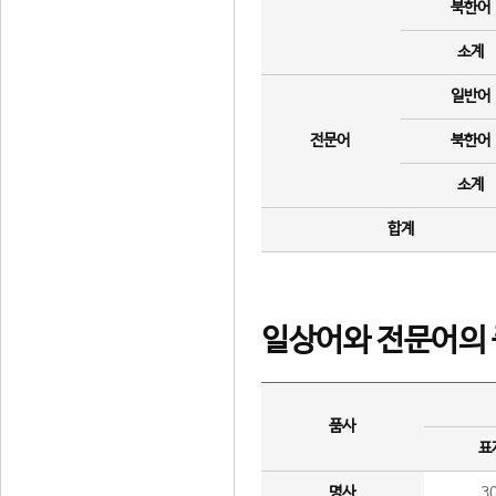
북한어
소계
일반어
전문어
북한어
소계
합계
일상어와 전문어의 
품사
표
명사
3