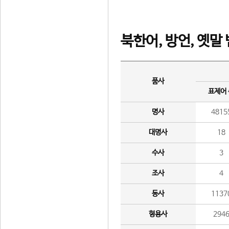
북한어, 방언, 옛말
품사
표제어
명사
4815
대명사
18
수사
3
조사
4
동사
1137
형용사
294