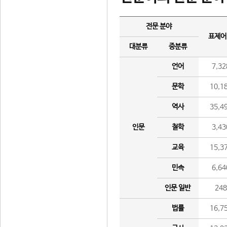
전문 분야
표제어
대분류
중분류
언어
7,32
문학
10,1
역사
35,4
인문
철학
3,43
교육
15,3
민속
6,64
인문 일반
24
법률
16,7