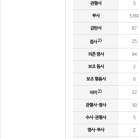
관형사
5
부사
536
감탄사
87
2)
25
접사
의존 명사
94
보조 동사
2
보조 형용사
0
2)
22
어미
관형사·명사
50
수사·관형사
5
명사·부사
2