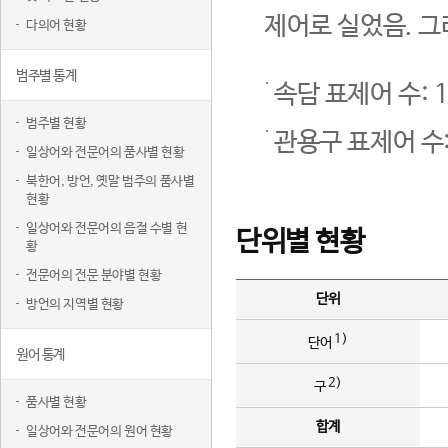
제어로 실었음. 그
다의어 현황
범주별 통계
속담 표제어 수: 1
범주별 현황
관용구 표제어 수:
일상어와 전문어의 품사별 현황
북한어, 방언, 옛말 범주의 품사별
현황
일상어와 전문어의 음절 수별 현
단위별 현황
황
전문어의 전문 분야별 현황
단위
방언의 지역별 현황
1)
단어
원어 통계
2)
구
품사별 현황
합계
일상어와 전문어의 원어 현황