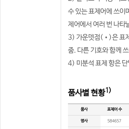
수 있는 표제어에 쓰이며
제어에서 여러 번 나타날
3) 가운뎃점(•)은 표
줌. 다른 기호와 함께 쓰
4) 미분석 표제 항은 
1)
품사별 현황
품사
표제어 수
명사
584657