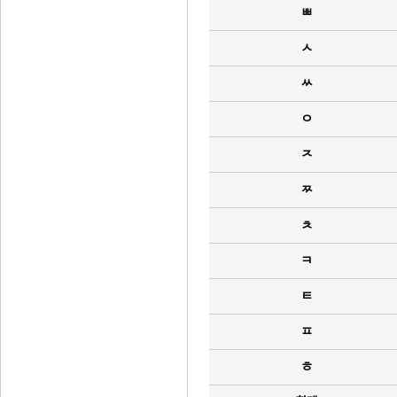
ㅃ
ㅅ
ㅆ
ㅇ
ㅈ
ㅉ
ㅊ
ㅋ
ㅌ
ㅍ
ㅎ