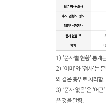
의존 명사·조사
수사·관형사·명사
대명사·관형사
3)
품사 없음
합계
4
1) '품사별 현황' 통계
2) ‘어미’와 ‘접사’
와 같은 층위로 처리함.
3) ‘품사 없음’은 ‘어
은 것을 말함.