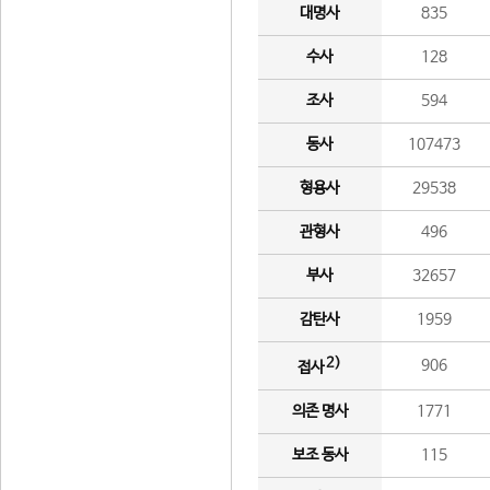
대명사
835
수사
128
조사
594
동사
107473
형용사
29538
관형사
496
부사
32657
감탄사
1959
2)
906
접사
의존 명사
1771
보조 동사
115