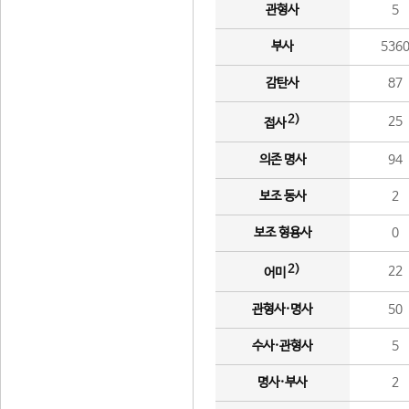
관형사
5
부사
536
감탄사
87
2)
25
접사
의존 명사
94
보조 동사
2
보조 형용사
0
2)
22
어미
관형사·명사
50
수사·관형사
5
명사·부사
2