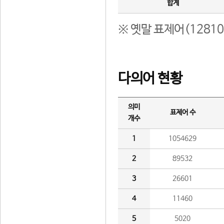
합계
※ 옛말 표제어(1281
다의어 현황
의미
표제어 수
개수
1
1054629
2
89532
3
26601
4
11460
5
5020