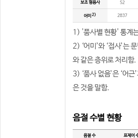
보조 형용사
52
2)
2837
어미
1) '품사별 현황' 통계
2) ‘어미’와 ‘접사’
와 같은 층위로 처리함.
3) ‘품사 없음’은 ‘어
은 것을 말함.
음절 수별 현황
음절 수
표제어 