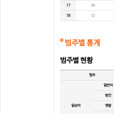
17
34
18
72
범주별 통계
범주별 현황
범주
일반어
방언
일상어
옛말