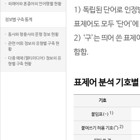
외래어와 혼종어의 언어명별 현황
1) 독립된 단어로 인정
정보별 구축 통계
표제어도 모두 ‘단어’에
동사와 형용사의 문형 정보 현황
2) ‘구’는 띄어 쓴 표
관련 어휘 정보의 유형별 구축 현
황
함함.
다중 매체(멀티미디어) 정보의 유
형별 구축 현황
표제어 분석 기호별
기호
1)
붙임표(-)
2)
붙여쓰기 허용 기호(^)