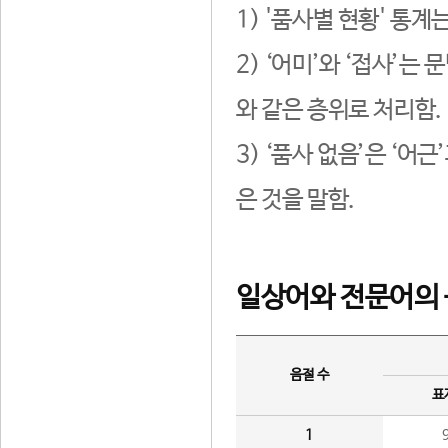
1) '품사별 현황' 통계
2) ‘어미’와 ‘접사’
와 같은 층위로 처리함.
3) ‘품사 없음’은 ‘어
은 것을 말함.
일상어와 전문어의 
음절 수
표
1