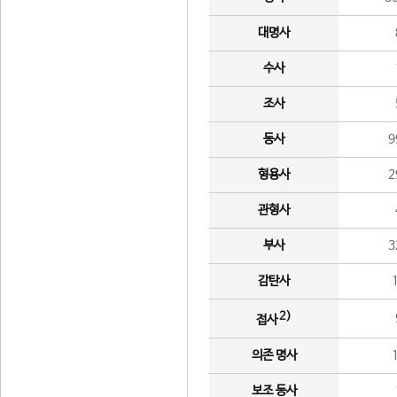
대명사
수사
조사
동사
9
형용사
2
관형사
부사
3
감탄사
2)
접사
의존 명사
보조 동사