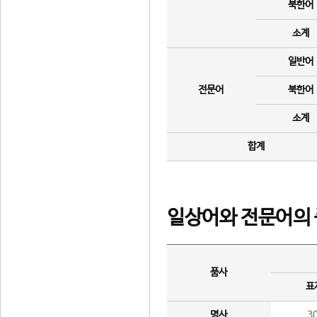
북한어
소계
일반어
전문어
북한어
소계
합계
일상어와 전문어의 
품사
표
명사
3