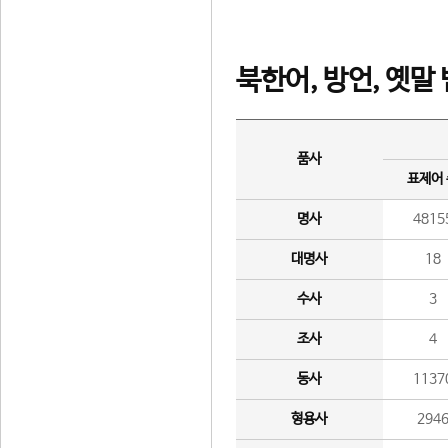
북한어, 방언, 옛말
품사
표제어
명사
4815
대명사
18
수사
3
조사
4
동사
1137
형용사
294