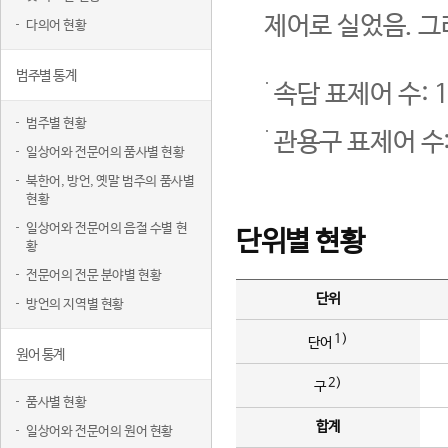
제어로 실었음. 그
다의어 현황
범주별 통계
속담 표제어 수: 1
범주별 현황
관용구 표제어 수:
일상어와 전문어의 품사별 현황
북한어, 방언, 옛말 범주의 품사별
현황
일상어와 전문어의 음절 수별 현
단위별 현황
황
전문어의 전문 분야별 현황
단위
방언의 지역별 현황
1)
단어
원어 통계
2)
구
품사별 현황
합계
일상어와 전문어의 원어 현황