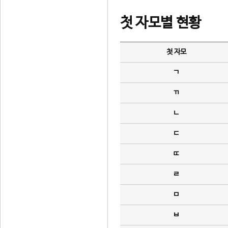
첫 자모별 현황
첫 자모
ㄱ
ㄲ
ㄴ
ㄷ
ㄸ
ㄹ
ㅁ
ㅂ