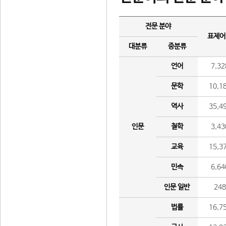
전문 분야
표제어
대분류
중분류
언어
7,32
문학
10,1
역사
35,4
인문
철학
3,43
교육
15,3
민속
6,64
인문 일반
24
법률
16,7