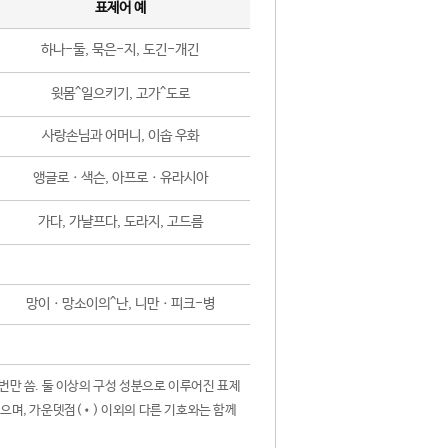
표제어 예
하나-둘, 묵은-지, 도긴-개긴
윗몸^일으키기, 고가^도로
사랑손님과 어머니, 이솝 우화
앵글로ㆍ색슨, 아프로ㆍ유라시아
가다, 가냘프다, 도라지, 고드름
망이ㆍ망소이의^난, 니만ㆍ피크-병
 번만 씀. 둘 이상의 구성 성분으로 이루어진 표제
않으며, 가운뎃점(•) 이외의 다른 기호와는 함께