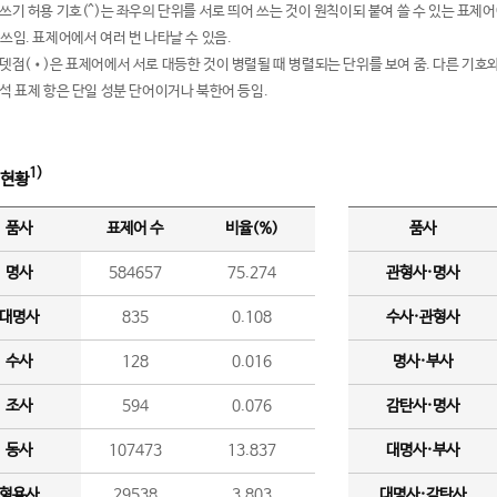
여쓰기 허용 기호(^)는 좌우의 단위를 서로 띄어 쓰는 것이 원칙이되 붙여 쓸 수 있는 표
 쓰임. 표제어에서 여러 번 나타날 수 있음.
운뎃점(•)은 표제어에서 서로 대등한 것이 병렬될 때 병렬되는 단위를 보여 줌. 다른 기호와
분석 표제 항은 단일 성분 단어이거나 북한어 등임.
1)
 현황
품사
표제어 수
비율(%)
품사
명사
584657
75.274
관형사·명사
대명사
835
0.108
수사·관형사
수사
128
0.016
명사·부사
조사
594
0.076
감탄사·명사
동사
107473
13.837
대명사·부사
형용사
29538
3.803
대명사·감탄사