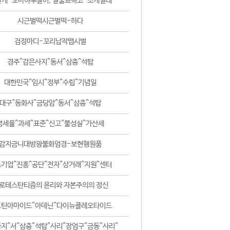
날개-꼬마하루살이, 털줄뾰족코-조개벌레
시근벌떡시근벌떡-하다
검정마디-꼬리납작맵시벌
경주^감은사지^동서^삼층^석탑
대한민국^임시^정부^수립^기념일
대구^동화사^금당암^동서^삼층^석탑
영세율^과세^표준^신고^불성실^가산세
감지금니대방광불화엄경-보현행원품
기업^진흥^공단^전자^상거래^지원^센터
로테스탄티즘의 윤리와 자본주의의 정신
코틴아마이드^아데닌^다이뉴클레오타이드
지^서^삼층^석탑^사리^장엄구^금동^사리^