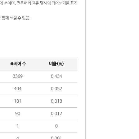
제어에 쓰이며, 전문어와 고유 명사의 띄어쓰기를 표기
 함께 쓰일 수 있음.
표제어 수
비율(%)
3369
0.434
404
0.052
101
0.013
90
0.012
1
0
4
0.001