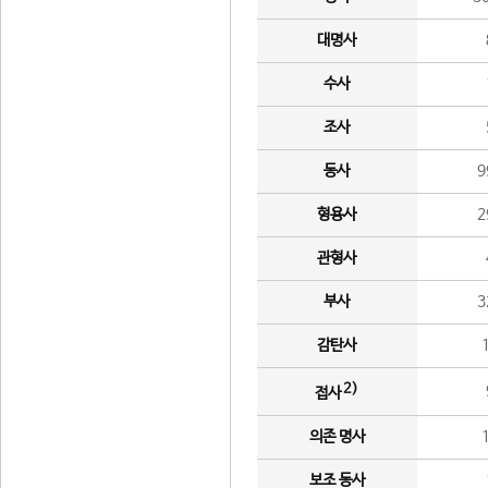
대명사
수사
조사
동사
9
형용사
2
관형사
부사
3
감탄사
2)
접사
의존 명사
보조 동사