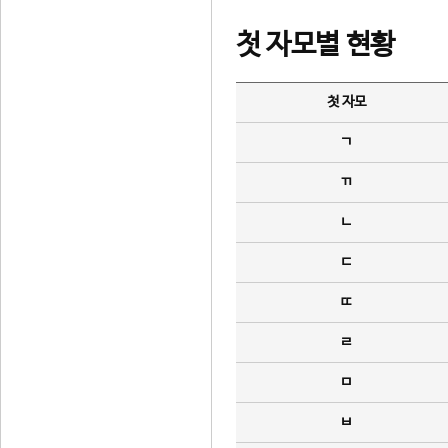
첫 자모별 현황
첫 자모
ㄱ
ㄲ
ㄴ
ㄷ
ㄸ
ㄹ
ㅁ
ㅂ