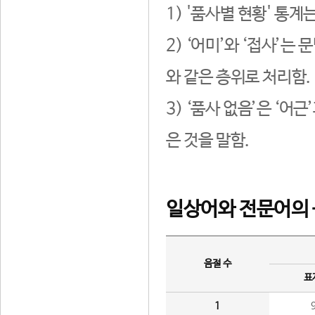
1) '품사별 현황' 통계
2) ‘어미’와 ‘접사’
와 같은 층위로 처리함.
3) ‘품사 없음’은 ‘어
은 것을 말함.
일상어와 전문어의 
음절 수
표
1