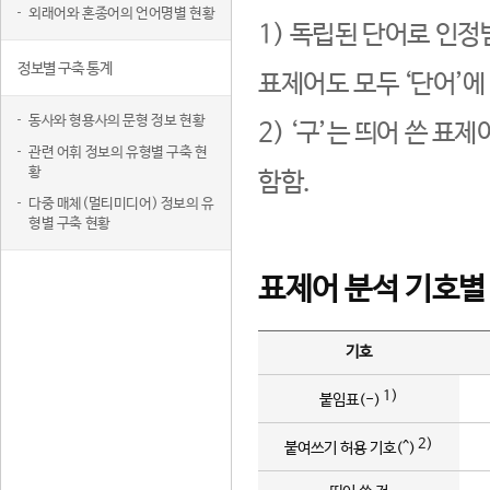
외래어와 혼종어의 언어명별 현황
1) 독립된 단어로 인정
정보별 구축 통계
표제어도 모두 ‘단어’에
동사와 형용사의 문형 정보 현황
2) ‘구’는 띄어 쓴 표
관련 어휘 정보의 유형별 구축 현
황
함함.
다중 매체(멀티미디어) 정보의 유
형별 구축 현황
표제어 분석 기호별
기호
1)
붙임표(-)
2)
붙여쓰기 허용 기호(^)