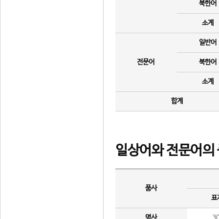
북한어
소계
일반어
전문어
북한어
소계
합계
일상어와 전문어의 
품사
표
명사
3