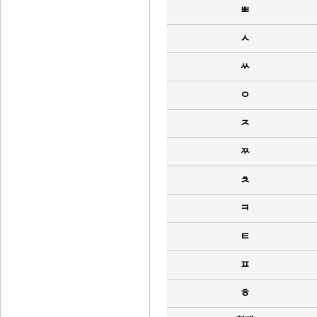
ㅃ
ㅅ
ㅆ
ㅇ
ㅈ
ㅉ
ㅊ
ㅋ
ㅌ
ㅍ
ㅎ