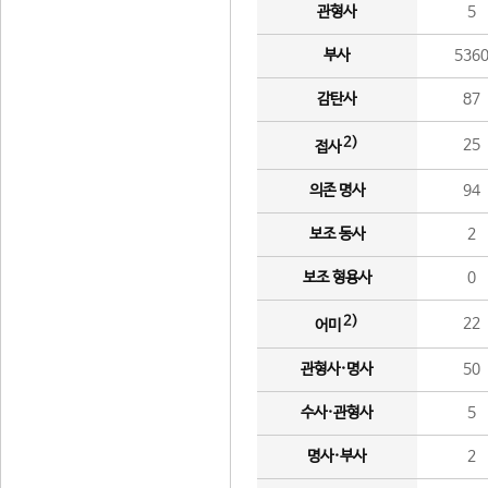
관형사
5
부사
536
감탄사
87
2)
25
접사
의존 명사
94
보조 동사
2
보조 형용사
0
2)
22
어미
관형사·명사
50
수사·관형사
5
명사·부사
2