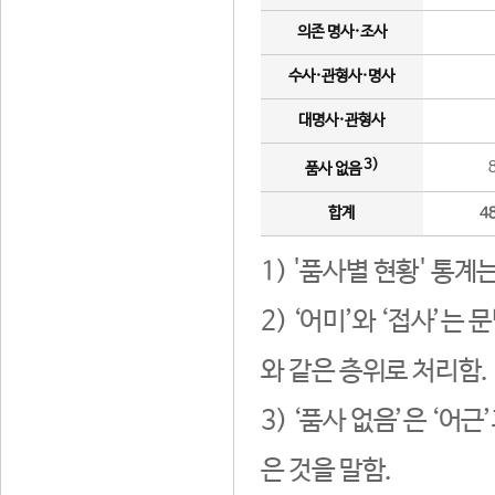
의존 명사·조사
수사·관형사·명사
대명사·관형사
3)
품사 없음
합계
4
1) '품사별 현황' 통계
2) ‘어미’와 ‘접사’
와 같은 층위로 처리함.
3) ‘품사 없음’은 ‘어
은 것을 말함.