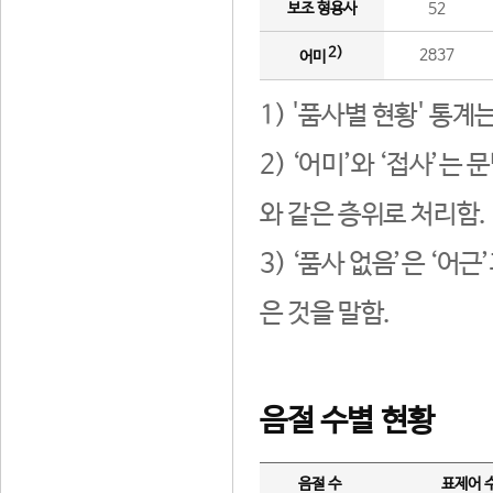
보조 형용사
52
2)
2837
어미
1) '품사별 현황' 통계
2) ‘어미’와 ‘접사’
와 같은 층위로 처리함.
3) ‘품사 없음’은 ‘어
은 것을 말함.
음절 수별 현황
음절 수
표제어 