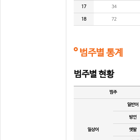
17
34
18
72
범주별 통계
범주별 현황
범주
일반어
방언
일상어
옛말