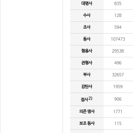
대명사
835
수사
128
조사
594
동사
107473
형용사
29538
관형사
496
부사
32657
감탄사
1959
2)
906
접사
의존 명사
1771
보조 동사
115