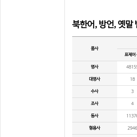
북한어, 방언, 옛말
품사
표제어
명사
4815
대명사
18
수사
3
조사
4
동사
1137
형용사
294