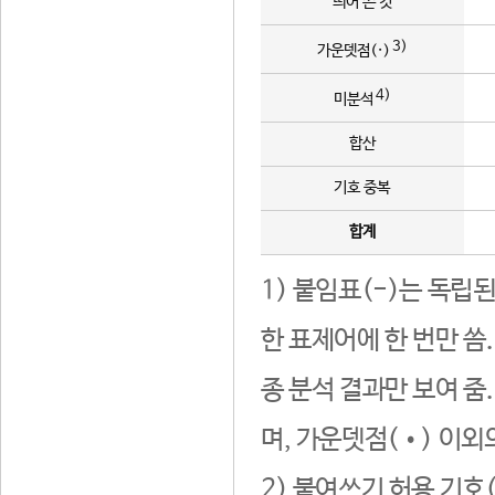
띄어 쓴 것
3)
가운뎃점(·)
4)
미분석
합산
기호 중복
합계
1) 붙임표(-)는 독립
한 표제어에 한 번만 씀
종 분석 결과만 보여 줌
며, 가운뎃점(•) 이외
2) 붙여쓰기 허용 기호