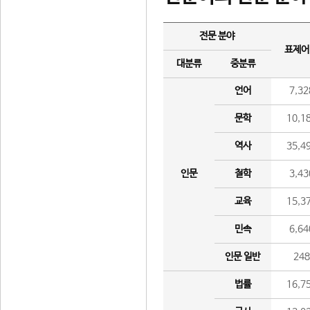
전문 분야
표제어
대분류
중분류
언어
7,32
문학
10,1
역사
35,4
인문
철학
3,43
교육
15,3
민속
6,64
인문 일반
24
법률
16,7