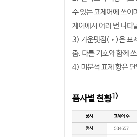
수 있는 표제어에 쓰이며
제어에서 여러 번 나타날
3) 가운뎃점(•)은 표
줌. 다른 기호와 함께 쓰
4) 미분석 표제 항은 
1)
품사별 현황
품사
표제어 수
명사
584657