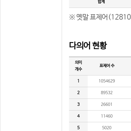
합계
※ 옛말 표제어(1281
다의어 현황
의미
표제어 수
개수
1
1054629
2
89532
3
26601
4
11460
5
5020