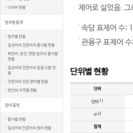
제어로 실었음. 그
다의어 현황
범주별 통계
속담 표제어 수: 1
범주별 현황
관용구 표제어 수:
일상어와 전문어의 품사별 현황
북한어, 방언, 옛말 범주의 품사별
현황
일상어와 전문어의 음절 수별 현
단위별 현황
황
전문어의 전문 분야별 현황
단위
방언의 지역별 현황
1)
단어
원어 통계
2)
구
품사별 현황
합계
일상어와 전문어의 원어 현황