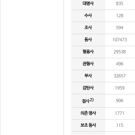
대명사
835
수사
128
조사
594
동사
107473
형용사
29538
관형사
496
부사
32657
감탄사
1959
2)
906
접사
의존 명사
1771
보조 동사
115