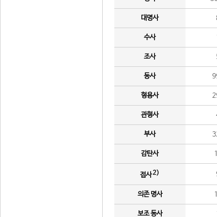
대명사
수사
조사
동사
9
형용사
2
관형사
부사
3
감탄사
2)
접사
의존 명사
보조 동사