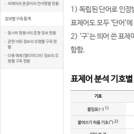
외래어와 혼종어의 언어명별 현황
1) 독립된 단어로 인정
정보별 구축 통계
표제어도 모두 ‘단어’에
동사와 형용사의 문형 정보 현황
2) ‘구’는 띄어 쓴 표
관련 어휘 정보의 유형별 구축 현
황
함함.
다중 매체(멀티미디어) 정보의 유
형별 구축 현황
표제어 분석 기호별
기호
1)
붙임표(-)
2)
붙여쓰기 허용 기호(^)