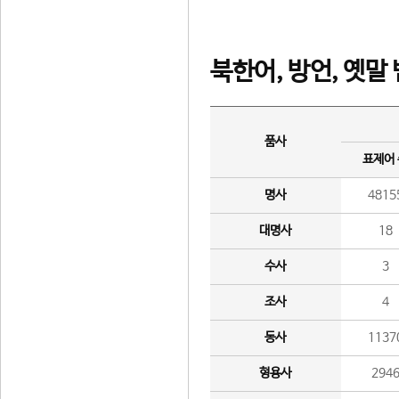
북한어, 방언, 옛말
품사
표제어
명사
4815
대명사
18
수사
3
조사
4
동사
1137
형용사
294