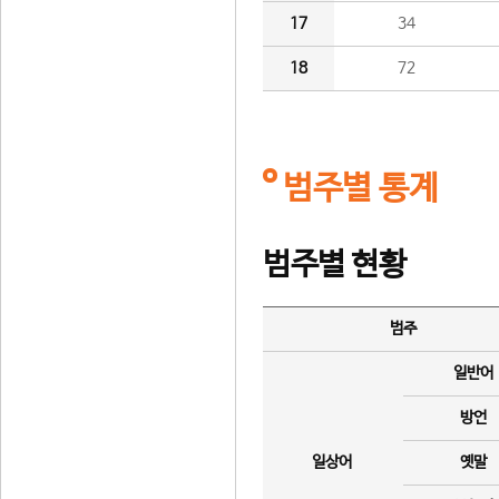
17
34
18
72
범주별 통계
범주별 현황
범주
일반어
방언
일상어
옛말