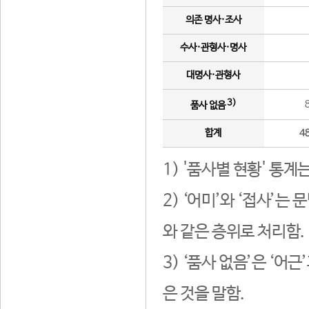
의존 명사·조사
수사·관형사·명사
대명사·관형사
3)
품사 없음
합계
4
1) '품사별 현황' 통계
2) ‘어미’와 ‘접사’
와 같은 층위로 처리함.
3) ‘품사 없음’은 ‘어
은 것을 말함.