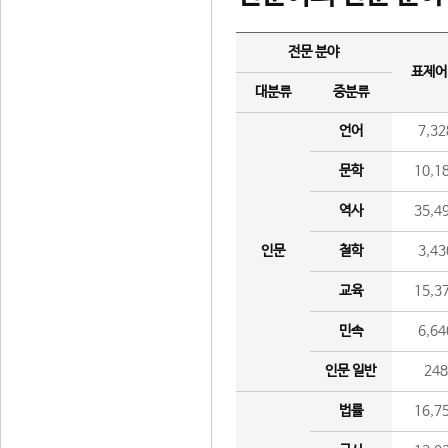
전문 분야
표제어
대분류
중분류
언어
7,32
문학
10,1
역사
35,4
인문
철학
3,43
교육
15,3
민속
6,64
인문 일반
24
법률
16,7