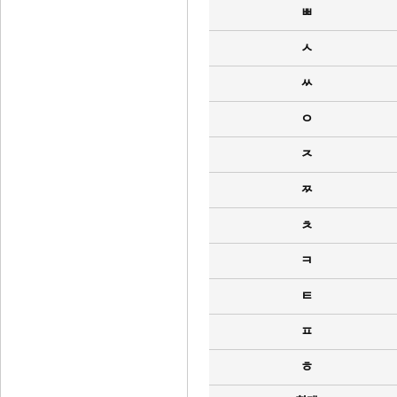
ㅃ
ㅅ
ㅆ
ㅇ
ㅈ
ㅉ
ㅊ
ㅋ
ㅌ
ㅍ
ㅎ