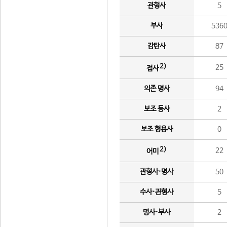
관형사
5
부사
536
감탄사
87
2)
25
접사
의존 명사
94
보조 동사
2
보조 형용사
0
2)
22
어미
관형사·명사
50
수사·관형사
5
명사·부사
2