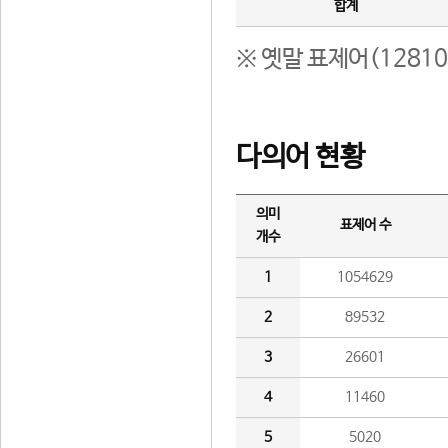
합계
※ 옛말 표제어(1281
다의어 현황
의미
표제어 수
개수
1
1054629
2
89532
3
26601
4
11460
5
5020