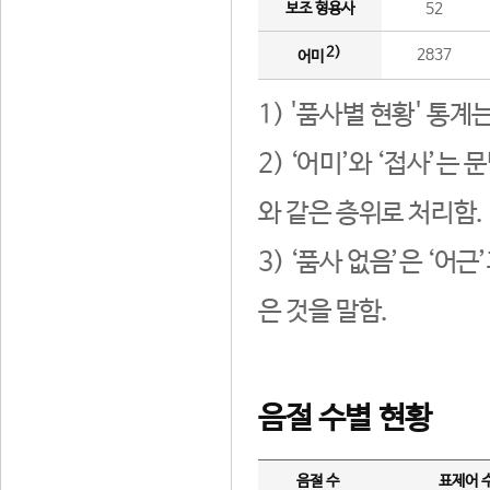
보조 형용사
52
2)
2837
어미
1) '품사별 현황' 통계
2) ‘어미’와 ‘접사’
와 같은 층위로 처리함.
3) ‘품사 없음’은 ‘어
은 것을 말함.
음절 수별 현황
음절 수
표제어 