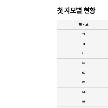
첫 자모별 현황
첫 자모
ㄱ
ㄲ
ㄴ
ㄷ
ㄸ
ㄹ
ㅁ
ㅂ