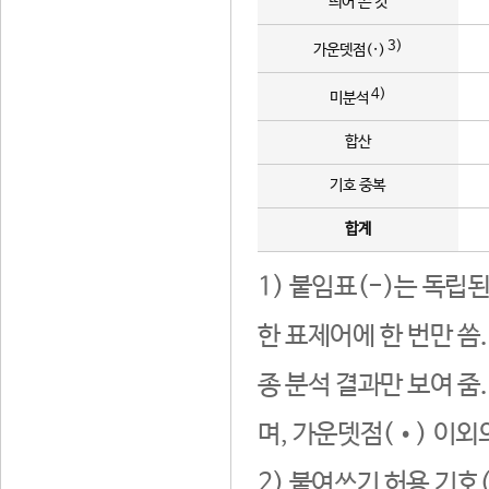
띄어 쓴 것
3)
가운뎃점(·)
4)
미분석
합산
기호 중복
합계
1) 붙임표(-)는 독립
한 표제어에 한 번만 씀
종 분석 결과만 보여 줌
며, 가운뎃점(•) 이외
2) 붙여쓰기 허용 기호