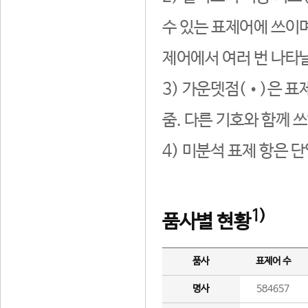
수 있는 표제어에 쓰이며
제어에서 여러 번 나타날
3) 가운뎃점(•)은 표
줌. 다른 기호와 함께 쓰
4) 미분석 표제 항은 
1)
품사별 현황
품사
표제어 수
명사
584657