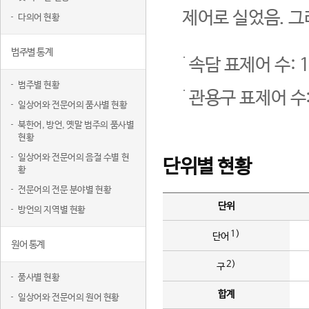
제어로 실었음. 그
다의어 현황
범주별 통계
속담 표제어 수: 1
범주별 현황
관용구 표제어 수:
일상어와 전문어의 품사별 현황
북한어, 방언, 옛말 범주의 품사별
현황
일상어와 전문어의 음절 수별 현
단위별 현황
황
전문어의 전문 분야별 현황
단위
방언의 지역별 현황
1)
단어
원어 통계
2)
구
품사별 현황
합계
일상어와 전문어의 원어 현황