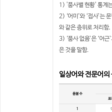
1) '품사별 현황' 통계
2) ‘어미’와 ‘접사’
와 같은 층위로 처리함.
3) ‘품사 없음’은 ‘어
은 것을 말함.
일상어와 전문어의 
음절 수
표
1