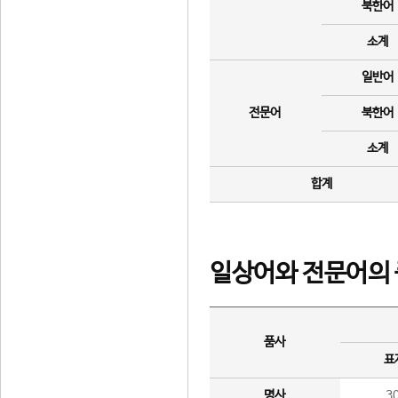
북한어
소계
일반어
전문어
북한어
소계
합계
일상어와 전문어의 
품사
표
명사
3