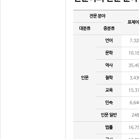
전문 분야
표제어
대분류
중분류
언어
7,32
문학
10,1
역사
35,4
인문
철학
3,43
교육
15,3
민속
6,64
인문 일반
24
법률
16,7