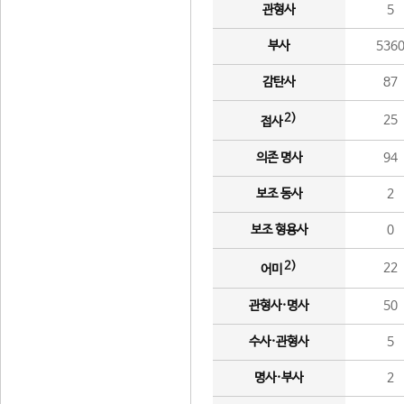
관형사
5
부사
536
감탄사
87
2)
25
접사
의존 명사
94
보조 동사
2
보조 형용사
0
2)
22
어미
관형사·명사
50
수사·관형사
5
명사·부사
2