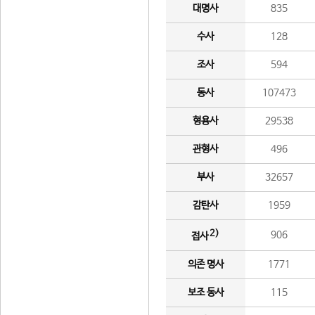
대명사
835
수사
128
조사
594
동사
107473
형용사
29538
관형사
496
부사
32657
감탄사
1959
2)
906
접사
의존 명사
1771
보조 동사
115