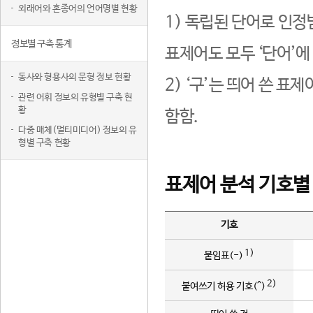
외래어와 혼종어의 언어명별 현황
1) 독립된 단어로 인정
정보별 구축 통계
표제어도 모두 ‘단어’에
동사와 형용사의 문형 정보 현황
2) ‘구’는 띄어 쓴 표
관련 어휘 정보의 유형별 구축 현
황
함함.
다중 매체(멀티미디어) 정보의 유
형별 구축 현황
표제어 분석 기호별
기호
1)
붙임표(-)
2)
붙여쓰기 허용 기호(^)