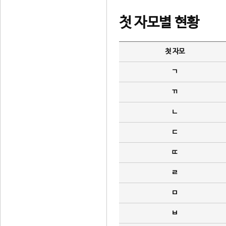
첫 자모별 현황
첫 자모
ㄱ
ㄲ
ㄴ
ㄷ
ㄸ
ㄹ
ㅁ
ㅂ