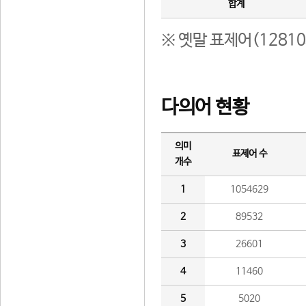
합계
※ 옛말 표제어(1281
다의어 현황
의미
표제어 수
개수
1
1054629
2
89532
3
26601
4
11460
5
5020