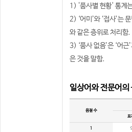
1) '품사별 현황' 통계
2) ‘어미’와 ‘접사’
와 같은 층위로 처리함.
3) ‘품사 없음’은 ‘어
은 것을 말함.
일상어와 전문어의 
음절 수
표
1