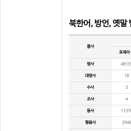
북한어, 방언, 옛말
품사
표제어
명사
4815
대명사
18
수사
3
조사
4
동사
1137
형용사
294