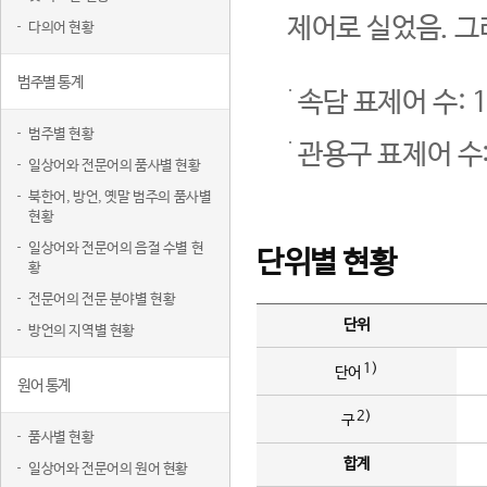
제어로 실었음. 그
다의어 현황
범주별 통계
속담 표제어 수: 1
범주별 현황
관용구 표제어 수:
일상어와 전문어의 품사별 현황
북한어, 방언, 옛말 범주의 품사별
현황
일상어와 전문어의 음절 수별 현
단위별 현황
황
전문어의 전문 분야별 현황
단위
방언의 지역별 현황
1)
단어
원어 통계
2)
구
품사별 현황
합계
일상어와 전문어의 원어 현황