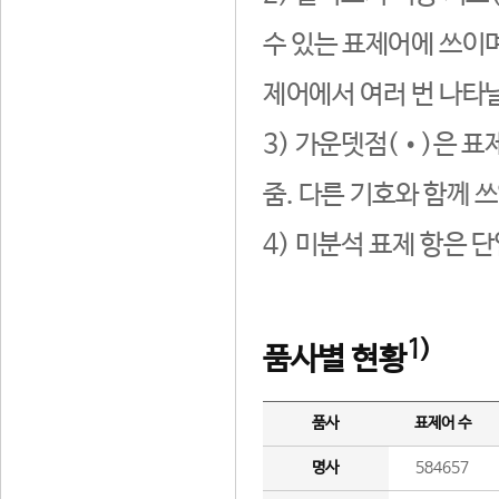
수 있는 표제어에 쓰이며
제어에서 여러 번 나타날
3) 가운뎃점(•)은 표
줌. 다른 기호와 함께 쓰
4) 미분석 표제 항은 
1)
품사별 현황
품사
표제어 수
명사
584657