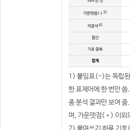
띄어 쓴 것
3)
가운뎃점(·)
4)
미분석
합산
기호 중복
합계
1) 붙임표(-)는 독립
한 표제어에 한 번만 씀
종 분석 결과만 보여 줌
며, 가운뎃점(•) 이외
2) 붙여쓰기 허용 기호