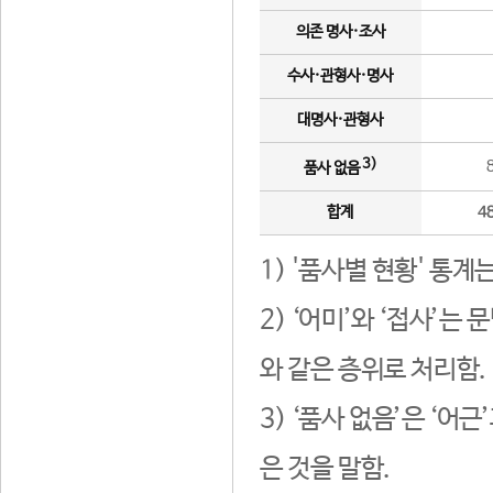
의존 명사·조사
수사·관형사·명사
대명사·관형사
3)
품사 없음
합계
4
1) '품사별 현황' 통계
2) ‘어미’와 ‘접사’
와 같은 층위로 처리함.
3) ‘품사 없음’은 ‘어
은 것을 말함.