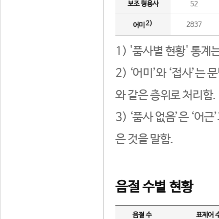
보조 형용사
52
2)
2837
어미
1) '품사별 현황' 통계
2) ‘어미’와 ‘접사’
와 같은 층위로 처리함.
3) ‘품사 없음’은 ‘어
은 것을 말함.
음절 수별 현황
음절 수
표제어 