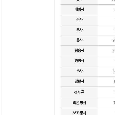
대명사
수사
조사
동사
9
형용사
2
관형사
부사
3
감탄사
2)
접사
의존 명사
보조 동사