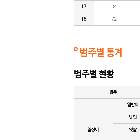
17
34
18
72
범주별 통계
범주별 현황
범주
일반어
방언
일상어
옛말