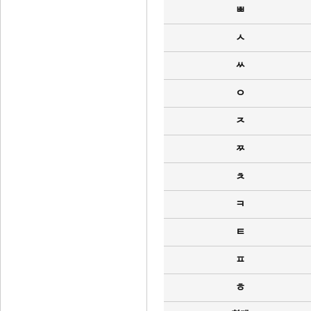
ㅃ
ㅅ
ㅆ
ㅇ
ㅈ
ㅉ
ㅊ
ㅋ
ㅌ
ㅍ
ㅎ