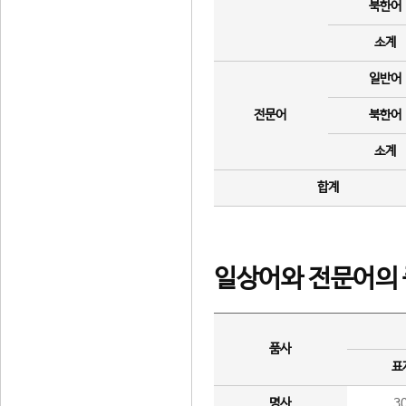
북한어
소계
일반어
전문어
북한어
소계
합계
일상어와 전문어의 
품사
표
명사
3