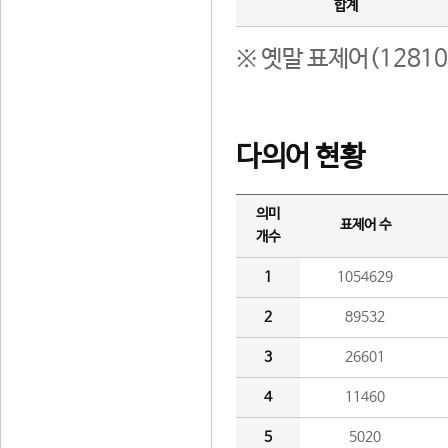
합계
※ 옛말 표제어(1281
다의어 현황
의미
표제어 수
개수
1
1054629
2
89532
3
26601
4
11460
5
5020