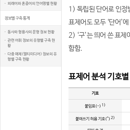
외래어와 혼종어의 언어명별 현황
1) 독립된 단어로 인정
정보별 구축 통계
표제어도 모두 ‘단어’에
동사와 형용사의 문형 정보 현황
2) ‘구’는 띄어 쓴 표
관련 어휘 정보의 유형별 구축 현
황
함함.
다중 매체(멀티미디어) 정보의 유
형별 구축 현황
표제어 분석 기호별
기호
1)
붙임표(-)
2)
붙여쓰기 허용 기호(^)