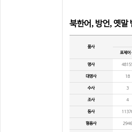
북한어, 방언, 옛말
품사
표제어
명사
4815
대명사
18
수사
3
조사
4
동사
1137
형용사
294