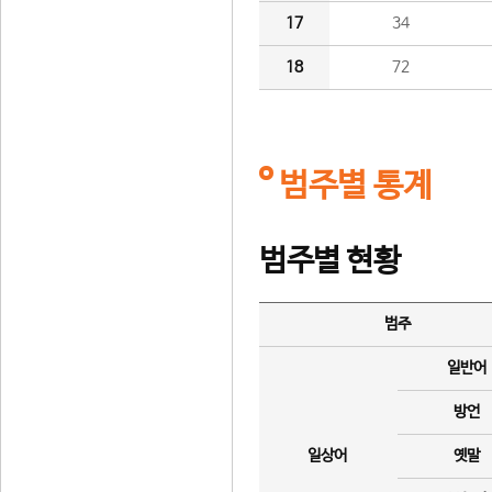
17
34
18
72
범주별 통계
범주별 현황
범주
일반어
방언
일상어
옛말