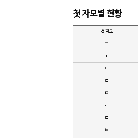
첫 자모별 현황
첫 자모
ㄱ
ㄲ
ㄴ
ㄷ
ㄸ
ㄹ
ㅁ
ㅂ