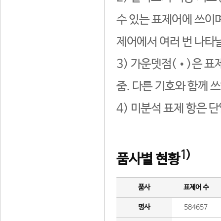
수 있는 표제어에 쓰이며
제어에서 여러 번 나타날
3) 가운뎃점(•)은 표
줌. 다른 기호와 함께 쓰
4) 미분석 표제 항은 
1)
품사별 현황
품사
표제어 수
명사
584657