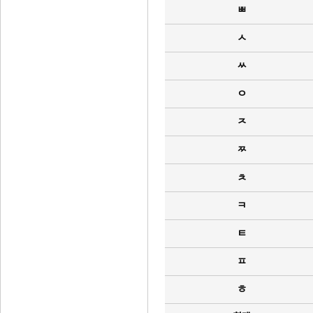
ㅃ
ㅅ
ㅆ
ㅇ
ㅈ
ㅉ
ㅊ
ㅋ
ㅌ
ㅍ
ㅎ