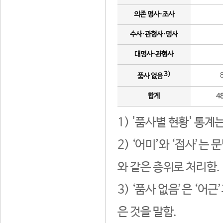
의존 명사·조사
수사·관형사·명사
대명사·관형사
3)
품사 없음
합계
4
1) '품사별 현황' 통계
2) ‘어미’와 ‘접사’
와 같은 층위로 처리함.
3) ‘품사 없음’은 ‘어
은 것을 말함.