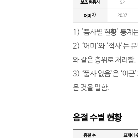
보조 형용사
52
2)
2837
어미
1) '품사별 현황' 통계
2) ‘어미’와 ‘접사’
와 같은 층위로 처리함.
3) ‘품사 없음’은 ‘어
은 것을 말함.
음절 수별 현황
음절 수
표제어 