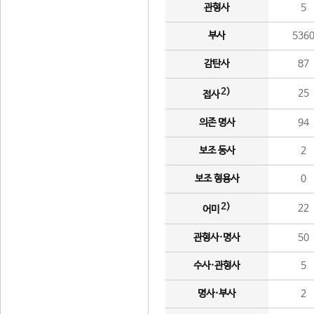
관형사
5
부사
536
감탄사
87
2)
25
접사
의존 명사
94
보조 동사
2
보조 형용사
0
2)
22
어미
관형사·명사
50
수사·관형사
5
명사·부사
2