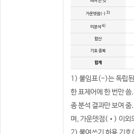
띄어 쓴 것
3)
가운뎃점(·)
4)
미분석
합산
기호 중복
합계
1) 붙임표(-)는 독립
한 표제어에 한 번만 씀
종 분석 결과만 보여 줌
며, 가운뎃점(•) 이외
2) 붙여쓰기 허용 기호