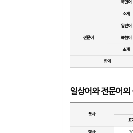
북한어
소계
일반어
전문어
북한어
소계
합계
일상어와 전문어의 
품사
표
명사
3