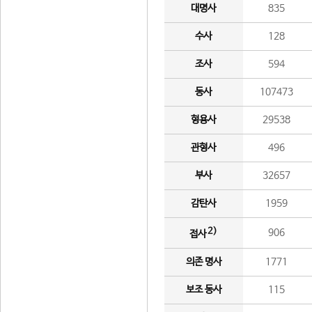
대명사
835
수사
128
조사
594
동사
107473
형용사
29538
관형사
496
부사
32657
감탄사
1959
2)
906
접사
의존 명사
1771
보조 동사
115