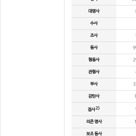
대명사
수사
조사
동사
9
형용사
2
관형사
부사
3
감탄사
2)
접사
의존 명사
보조 동사