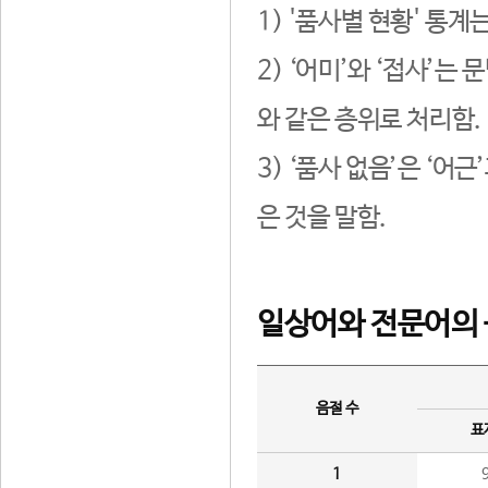
1) '품사별 현황' 통계
2) ‘어미’와 ‘접사’
와 같은 층위로 처리함.
3) ‘품사 없음’은 ‘어
은 것을 말함.
일상어와 전문어의 
음절 수
표
1