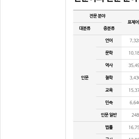
전문 분야
표제어
대분류
중분류
언어
7,32
문학
10,1
역사
35,4
인문
철학
3,43
교육
15,3
민속
6,64
인문 일반
24
법률
16,7