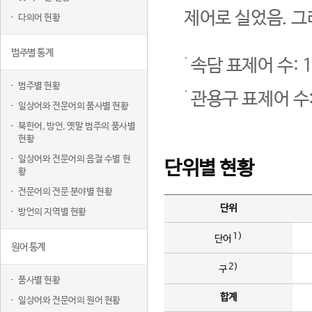
제어로 실었음. 그
다의어 현황
범주별 통계
속담 표제어 수: 1
범주별 현황
관용구 표제어 수:
일상어와 전문어의 품사별 현황
북한어, 방언, 옛말 범주의 품사별
현황
일상어와 전문어의 음절 수별 현
단위별 현황
황
전문어의 전문 분야별 현황
단위
방언의 지역별 현황
1)
단어
원어 통계
2)
구
품사별 현황
합계
일상어와 전문어의 원어 현황