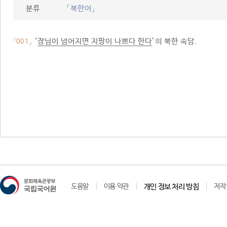
분류
「북한어」
‘
장님이 넘어지면 지팡이 나쁘다 한다
’의 북한 속담.
「001」
도움말
이용 약관
개인 정보 처리 방침
저작