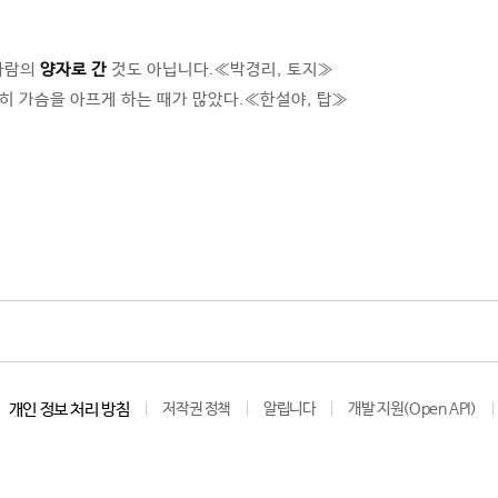
 사람의
양자로 간
것도 아닙니다.≪박경리, 토지≫
히 가슴을 아프게 하는 때가 많았다.≪한설야, 탑≫
개인 정보 처리 방침
저작권 정책
알립니다
개발 지원(Open API)