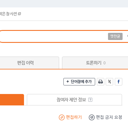
작은 창 사전
옛한글
편집 이력
토론하기
0
단어장에 추가
참여자 제안 정보
편집하기
편집 금지 요청